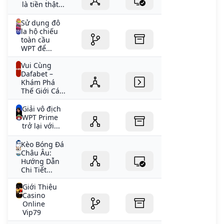
là tiền thật...
Sử dụng đô
la hộ chiếu
toàn cầu
WPT để...
Vui Cùng
Dafabet –
Khám Phá
Thế Giới Cá...
Giải vô địch
WPT Prime
trở lại với...
Kèo Bóng Đá
Châu Âu:
Hướng Dẫn
Chi Tiết...
Giới Thiệu
Casino
Online
Vip79