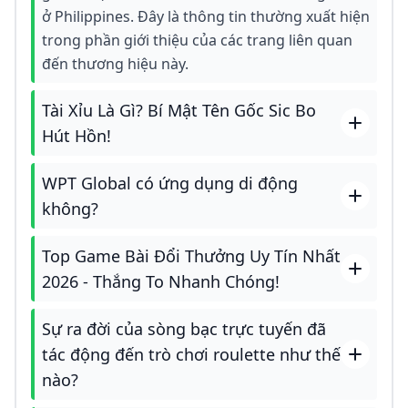
Tài Xỉu Là Gì? Bí Mật Tên Gốc Sic Bo Hút Hồn!
ở Philippines. Đây là thông tin thường xuất hiện
Roulette đóng vai trò gì trong văn hóa đại chúng chẳ
Ngôi sao đang lên của Brazil gây sốc cho tất cả mọi n
Doug Polk phải đối mặt với phản ứng dữ dội khi chơi t
trong phần giới thiệu của các trang liên quan
nhà cái tặng tiền trải nghiệm
game đăng ký tặng tiền trải nghiệm
WPT Global từ Chủ nhật Hyper PKO Showdown: Mua th
đến thương hiệu này.
Bitstarz không cần tiền thưởng lên tới 5 BTC và 200 v
Cuộc thi Discord nóng lên: Hãy tham gia hành động!
Code Meme Sea update 5.0 mới nhất 03/2025 Cách nh
WPT Global vs GGPoker: Bạn nên chọn nền tảng poker
WPT Global tổ chức sự kiện ở những quốc gia và khu 
nhà cái tặng tiền trải nghiệm
Top 5 Nhà Cái Uy Tín Nhất Việt Nam 2024
22bet – Trải Nghiệm Cá Cược Trực Tuyến Đẳng Cấp
Tài Xỉu Là Gì? Bí Mật Tên Gốc Sic Bo
Top 5 sòng bạc trực tuyến năm 2025: chơi ở đâu và già
Cách giành chiến thắng tại các vị trí trực tuyến vào n
Top 5 Nhà Cái Uy Tín Nhất Việt Nam 2024
Hút Hồn!
Bitstarz không cần tiền thưởng lên tới 5 BTC và 200 v
Tương lai của trò chơi roulette là gì?
Sự ra đời của sòng bạc trực tuyến đã tác động đến trò
Kèo Bóng Đá Châu Âu: Hướng Dẫn Chi Tiết và Cách Đọ
Tùy chọn thanh toán tại EVERYGAME Poker: Giao dịch
Cách đủ điều kiện tham gia các sự kiện trực tuyến củ
Top Game Bài Đổi Thưởng Uy Tín Nhất 2026 - Thắng T
WPT Global có ứng dụng di động
Nhà Cái Tặng Tiền Trải Nghiệm: Tiêu Chí Kiểm Tra Trướ
Sách hướng dẫn giải đấu WPT Playground 2024
Mua Black Myth: Wukong chỉ hơn 100k game thủ cần c
không?
VIP Poker tải apk mới nhất- Juxia
Martin Tsvetanov giành chiến thắng trong sự kiện chín
Ứng dụng sòng bạc trực tuyến hàng đầu năm 2025
Nhà tài trợ Tiêu đề WPT Global Now cho Triton Poker S
Giải vô địch tiền thưởng vàng: Cú sút hàng tuần của b
Sự ra đời của sòng bạc trực tuyến đã tác động đến trò
Top Game Bài Đổi Thưởng Uy Tín Nhất
WPT Global Million Hyper PKO Showdown: Chi tiết & 
Tiền thưởng chào mừng sòng bạc trực tuyến không có 
Máy đánh bạc trả tiền thật mà không cần đặt cọc Chơi
2026 - Thắng To Nhanh Chóng!
Trang Chủ - CÔNG TY TNHH MTV VÀNG BẠC ĐÁ QUÝ SÀI
WPT Global Cow Boy: Quan điểm của người chơi
Sự ra đời của sòng bạc trực tuyến đã
tác động đến trò chơi roulette như thế
nào?