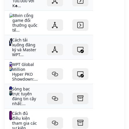
100.000 với
K♣️...
88vin cổng
game đổi
thưởng quốc
tế...
Cách tải
xuống đăng
ký và Master
WPT...
WPT Global
Million
Hyper PKO
Showdown:...
Sòng bạc
trực tuyến
đáng tin cậy
nhất:...
Cách đủ
điều kiện
tham gia các
sự kiện...