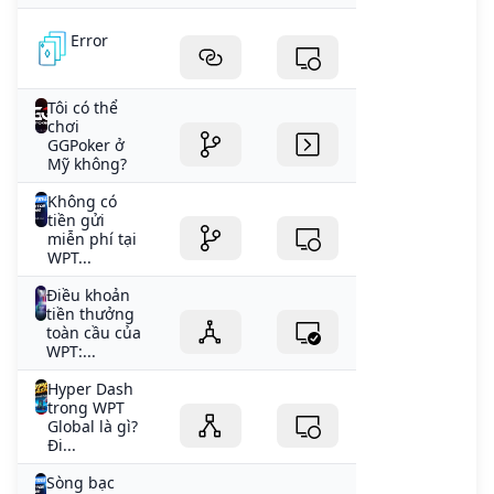
Error
Tôi có thể
chơi
GGPoker ở
Mỹ không?
Không có
tiền gửi
miễn phí tại
WPT...
Điều khoản
tiền thưởng
toàn cầu của
WPT:...
Hyper Dash
trong WPT
Global là gì?
Đi...
Sòng bạc