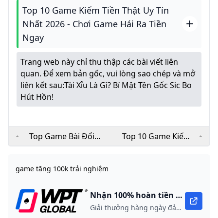
Top 10 Game Kiếm Tiền Thật Uy Tín
Nhất 2026 - Chơi Game Hái Ra Tiền
Ngay
game tặng code trải nghiệm
Trang web này chỉ thu thập các bài viết liên
Nguồn gốc của cái tên Roulette là gì?
quan. Để xem bản gốc, vui lòng sao chép và mở
Một số vụ bê bối và tranh cãi nổi tiếng về roulette trong
liên kết sau:
Tài Xỉu Là Gì? Bí Mật Tên Gốc Sic Bo
Làm cho Phil Ivey cười có thể biến thành một ngày trả l
Hút Hồn!
Lịch trình giải đấu toàn cầu WPT 2025
game đăng ký tặng tiền trải nghiệm
Một người phụ nữ hướng dẫn lựa chọn đồ chơi tình d
HCMIU - Đại học Quốc tế TPHCM Tuyển sinh Thạc sĩ - Ti
Những quốc gia nào có thể chơi WPTGlobal vào năm 2
Vui Cùng Dafabet – Khám Phá Thế Giới Cá Cược Đẳng 
Top Game Bài Đổi
Top 10 Game Kiếm
Tương lai của trò chơi roulette là gì?
WPT Global có ứng dụng di động không?
Thưởng Uy Tín Nhất
Tiền Thật Uy Tín Nhất
Tùy chọn thanh toán tại EVERYGAME Poker: Giao dịch
Error
2026 - Thắng To
2026 - Chơi Game Hái
game tặng tiền trải nghiệm
Game Đăng Ký Tặng Tiền Trải Nghiệm: Quy Trình Và Đi
game tặng 100k trải nghiệm
Một số vụ bê bối và tranh cãi nổi tiếng về roulette trong
Nhanh Chóng!
Ra Tiền Ngay
Sự trở lại của Shevliakov giành giải thưởng hàng triệu 
Sự trở lại của Shevliakov giành giải thưởng hàng triệ
WPT Global ¥ 110 CN ¥ triệu Chủ nhật Hyper PKO Sh
Nhà Cái Tặng Tiền Trải Nghiệm: Tiêu Chí Kiểm Tra Trước 
game tặng code trải nghiệm
Tiền thưởng chào mừng sòng bạc trực tuyến không có 
Roulette đóng vai trò gì trong văn hóa đại chúng chẳng
Nhận 100% hoàn tiền khi nạp lần đầu
Lễ hội mùa xuân toàn cầu WPT: 7.000.000 đô la giải 
Không có tiền gửi miễn phí tại WPT Global - chơi mà kh
WSOP USA Top 8 Câu hỏi thường gặp
Giải thưởng hàng ngày đảm bảo 10,000 USD
James Obst giành chức vô địch WPT Australia và giành
Cuộc đua gay cấn dành cho Cầu thủ xuất sắc nhất WPT