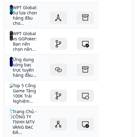
WPT Global:
Sự lựa chọn
hàng đầu
cho...
WPT Global
vs GGPoker:
Bạn nên
chọn nền...
Ứng dụng
sòng bạc
trực tuyến
hàng đầu...
Top 5 Cổng
Game Tặng
100K Trải
Nghiệm...
Trang Chủ -
CÔNG TY
TNHH MTV
VÀNG BẠC
ĐÁ...