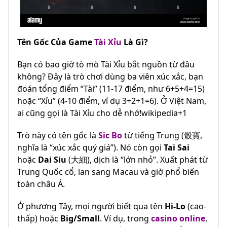
Martin Tsvetanov giành chiến thắng trong sự kiện chính Eu
Top 10 Trang Cá Cược Uy Tín Nhất Việt Nam 2026 - An Toà
Giới Thiệu Casino Online Vip79
Timothy Chung: Từ tiệc sinh nhật đến nhà vô địch WPT Pri
- YouTube
Máy đánh bạc trả tiền thật mà không cần đặt cọc Chơi miễn
Một người phụ nữ hướng dẫn lựa chọn đồ chơi tình dục h
Đối tác toàn cầu của WPT với Câu lạc bộ bài Poker & Sòng b
Tên Gốc Của Game
Tài Xỉu
Là Gì?
Mẹo mới toàn cầu của WPT: Xem trước cá cược tuần 6 của
Error
Bạn có bao giờ tò mò Tài Xỉu bắt nguồn từ đâu
Trang Chủ - CÔNG TY TNHH MTV VÀNG BẠC ĐÁ QUÝ SÀI GÒN
404 Error Page
không? Đây là trò chơi dùng ba viên xúc xắc, bạn
Giải vô địch tiền thưởng vàng: Cú sút hàng tuần của bạn ở
Top 5 Nhà Cái Uy Tín Nhất Việt Nam 2024
đoán tổng điểm “Tài” (11-17 điểm, như 6+5+4=15)
Đánh giá về Everygame Poker: Hướng dẫn chơi Poker trực 
Code Meme Sea update 5.0 mới nhất 03/2025 Cách nhập
hoặc “Xỉu” (4-10 điểm, ví dụ 3+2+1=6). Ở Việt Nam,
ai cũng gọi là Tài Xỉu cho dễ nhớ!wikipedia+1​
Trò này có tên gốc là
Sic Bo
từ tiếng Trung (骰寶,
nghĩa là “xúc xắc quý giá”). Nó còn gọi
Tai Sai
hoặc
Dai Siu
(大細), dịch là “lớn nhỏ”. Xuất phát từ
Trung Quốc cổ, lan sang Macau và giờ phổ biến
toàn châu Á.​
Ở phương Tây, mọi người biết qua tên
Hi-Lo
(cao-
thấp) hoặc
Big/Small
. Ví dụ, trong
casino online
,