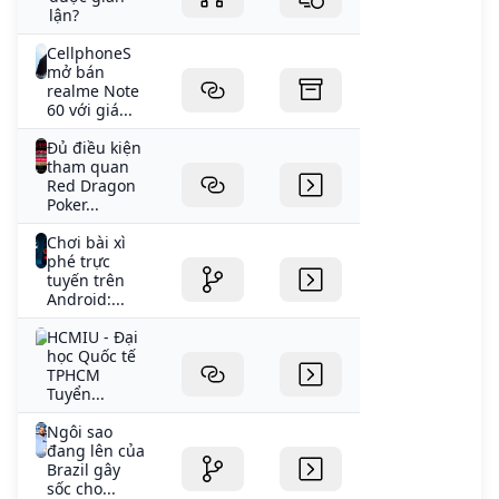
Phil Ivey tổ chức trò chơi gặp gỡ lễ hội tại Wynn Las Veg
lận?
Chơi Game Bài Tiến Lên Miền Nam Miễn Phí
CellphoneS
Không có tiền gửi miễn phí tại WPT Global - chơi mà khôn
mở bán
Nguồn gốc của cái tên Roulette là gì?
realme Note
60 với giá...
Game Tặng 100K Trải Nghiệm: Cách Kiểm Tra Thưởng Và 
Lịch thi WPT Châu Á Thái Bình Dương 2024-2025
Đủ điều kiện
tham quan
Tương lai của trò chơi roulette là gì?
Red Dragon
Một người phụ nữ hướng dẫn lựa chọn đồ chơi tình dục
Poker...
Chơi bài xì
phé trực
tuyến trên
Android:...
HCMIU - Đại
học Quốc tế
TPHCM
Tuyển...
Ngôi sao
đang lên của
Brazil gây
sốc cho...