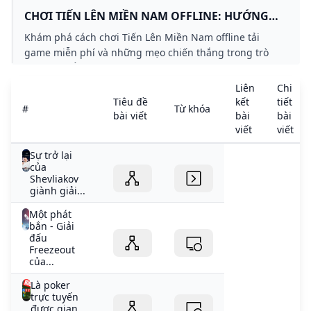
Poker toàn cầu có phải là tiền thật không?
Đủ điều kiện tham quan Red Dragon Poker Tour Jeju 2025
VIP Poker tải apk mới nhất- Juxia
PC gaming giá rẻ Mua máy tính chơi game tặng màn hìn
CHƠI TIẾN LÊN MIỀN NAM OFFLINE: HƯỚNG
PC gaming giá rẻ Mua máy tính chơi game tặng màn hìn
WPT Global: Sự lựa chọn hàng đầu cho người chơi poker
Error
DẪN TẢI GAME VÀ CHIẾN THUẬT CHƠI
Công nghệ đã ảnh hưởng đến trò chơi roulette như thế 
Trang Chủ - CÔNG TY TNHH MTV VÀNG BẠC ĐÁ QUÝ SÀI G
Code Meme Sea update 5.0 mới nhất 03/2025 Cách nhập
Khám phá cách chơi Tiến Lên Miền Nam offline tải
Điều khoản tiền thưởng toàn cầu của WPT: Tiền mặt được
Giới Thiệu Casino Online BK8
PC gaming giá rẻ Mua máy tính chơi game tặng màn hìn
game miễn phí và những mẹo chiến thắng trong trò
404 Error Page
Ngôi sao đang lên của Brazil gây sốc cho tất cả mọi ngư
chơi bài nổi tiếng này.
WPT Global có ứng dụng di động không?
game tặng code trải nghiệm
Lịch thi WPT Châu Á Thái Bình Dương 2024-2025
Liên
Chi
Hướng dẫn rút tiền toàn cầu của WPT: Tiền mặt được thự
Sử dụng mã tiền thưởng WPT777 để yêu cầu ưu đãi đặc bi
Vui Cùng Dafabet – Khám Phá Thế Giới Cá Cược Đẳng Cấ
Tiêu đề
kết
tiết
#
Từ khóa
bài viết
bài
bài
- YouTube
viết
viết
Top 5 Nhà Cái Uy Tín Nhất Việt Nam 2024
Mẹo mới toàn cầu của WPT: Xem trước cá cược tuần 6 c
Sự trở lại
22bet – Trải Nghiệm Cá Cược Trực Tuyến Đẳng Cấp
của
Shevliakov
Ai đã phát minh ra trò chơi roulette?
giành giải...
Các giải đấu poker trực tuyến hàng đầu để xem và chơi 
Một phát
WPT Global vs GGPoker: Bạn nên chọn nền tảng poker n
bắn - Giải
Top 10 Game Kiếm Tiền Thật Uy Tín Nhất 2026 - Chơi Gam
đấu
Martin Tsvetanov giành chiến thắng trong sự kiện chính 
Freezeout
của...
game tặng tiền trải nghiệm
Timothy Chung: Từ tiệc sinh nhật đến nhà vô địch WPT P
Là poker
trực tuyến
Bạn có biết trò chơi poker trực tuyến WPTGO
được gian