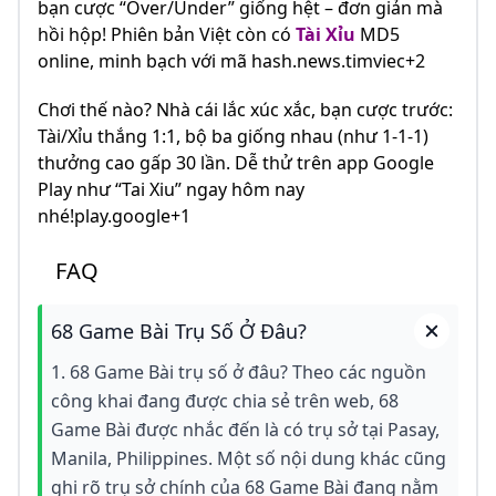
bạn cược “Over/Under” giống hệt – đơn giản mà
hồi hộp! Phiên bản Việt còn có
Tài Xỉu
MD5
online, minh bạch với mã hash.news.timviec+2​
Chơi thế nào? Nhà cái lắc xúc xắc, bạn cược trước:
Tài/Xỉu thắng 1:1, bộ ba giống nhau (như 1-1-1)
thưởng cao gấp 30 lần. Dễ thử trên app Google
Play như “Tai Xiu” ngay hôm nay
nhé!play.google+1​
game tặng code trải nghiệm
game tặng code trải nghiệm
FAQ
Sòng bạc tiền thưởng hàng đầu không có tiền gửi vào 
Những quốc gia nào bị hạn chế trên WPT Global?
Cách đủ điều kiện tham gia các sự kiện trực tuyến củ
Sử dụng mã tiền thưởng WPT777 để yêu cầu ưu đãi đặc
game tặng tiền trải nghiệm
68 Game Bài Trụ Số Ở Đâu?
Vincent Meli tăng lên 100.000 với K♣️ J♣️ Francois Tosques
Phần thưởng chào mừng mới của WPT Global: lên tới 
Top 10 Trang Cá Cược Uy Tín Nhất Việt Nam 2026 - An
- YouTube
Hướng dẫn sự kiện WPT Paris 2024
Ngôi sao đang lên của Brazil gây sốc cho tất cả mọi n
1. 68 Game Bài trụ số ở đâu? Theo các nguồn
Game Đăng Ký Tặng Tiền Trải Nghiệm: Quy Trình Và Đi
Cách đủ điều kiện tham gia các sự kiện trực tuyến củ
Trang Chủ - CÔNG TY TNHH MTV VÀNG BẠC ĐÁ QUÝ SÀI
công khai đang được chia sẻ trên web, 68
Sự ra đời của sòng bạc trực tuyến đã tác động đến trò
Đánh giá về Everygame Poker: Hướng dẫn chơi Poker t
Sự ra đời của sòng bạc trực tuyến đã tác động đến trò
Game Bài được nhắc đến là có trụ sở tại Pasay,
Chơi Game Bài Tiến Lên Miền Nam Miễn Phí
Cuộc đua gay cấn dành cho Cầu thủ xuất sắc nhất WPT
Cách bắt đầu chơi bài xì phé trực tuyến vào năm 2025
Manila, Philippines. Một số nội dung khác cũng
Kèo Bóng Đá Châu Âu: Hướng Dẫn Chi Tiết và Cách Đọ
Trang bán hàng trực tuyến của Bitis Việt Nam
68 Game Bài Trụ Số Ở Đâu?
ghi rõ trụ sở chính của 68 Game Bài đang nằm
Sử dụng mã tiền thưởng WPT777 để yêu cầu ưu đãi đặc
Máy đánh bạc trả tiền thật mà không cần đặt cọc Chơi