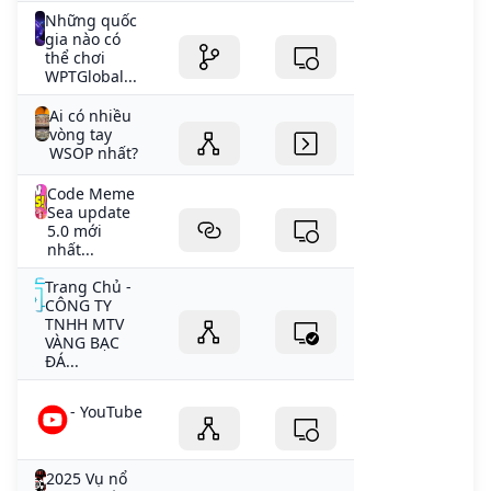
Những quốc
gia nào có
thể chơi
WPTGlobal...
Ai có nhiều
vòng tay
WSOP nhất?
Code Meme
Sea update
5.0 mới
nhất...
Trang Chủ -
CÔNG TY
TNHH MTV
VÀNG BẠC
ĐÁ...
- YouTube
2025 Vụ nổ