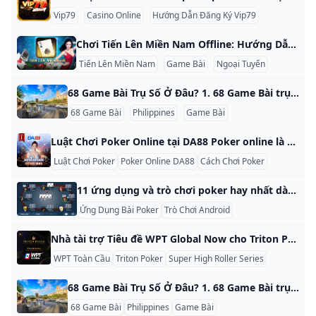
Một phát bắn - Giải đấu Freezeout của WPT Global
- YouTube
Rake Chase là gì?
Tổng giải thưởng của WPT Prime Đài Loan là bao nhiêu
Vip79
Casino Online
Hướng Dẫn Đăng Ký Vip79
Frank Stepuchin dẫn đầu RRPO WPT Seminole 2024 sau n
Tiêu đề EPT củng cố danh tiếng của Stephen Song như 
Sách hướng dẫn giải đấu WPT Australia 2024
Hướng dẫn sử dụng voucher Got It
Đánh giá về Everygame Poker: Hướng dẫn chơi Poker trự
404 Not Found
Luật Chơi Poker Online tại DA88
Chơi Tiến Lên Miền Nam Offline: Hướng Dẫn Tải Game và Chiến Thuật Chơi Chơi Tiến Lên Miền Nam Offline: Hướng Dẫn Tải Game và Chiến Thuật Chơi Tags: Tiến Lên Miền Nam, game bài, offline, miễn phí, hướng dẫn Giới Thiệu Về Game Tiến Lên Miền Nam Offline Tiến Lên Miền Nam là một trò chơi bài phổ biến tại Việt Nam, được yêu thích bởi luật chơi đơn giản và tính giải trí cao. Phiên bản offline cho phép người chơi trải nghiệm mà không cần kết nối internet, rất thuận tiện cho những ai muốn thư giãn mọi lúc mọi nơi.
Martin Tsvetanov giành chiến thắng trong sự kiện chính 
Sự ra đời của sòng bạc trực tuyến đã tác động đến trò ch
Giới Thiệu Casino Online BK8
Tiến Lên Miền Nam
Game Bài
Ngoại Tuyến
Cách giành chiến thắng tại trực tuyến Blackjack: Chiến 
- YouTube
- YouTube
game tặng 100k trải nghiệm
Cory Zeidman nhận tội về kế hoạch gian lận cá cược thể 
68 Game Bài Trụ Số Ở Đâu? 1. 68 Game Bài trụ số ở đâu? Theo các nguồn công khai đang được chia sẻ trên web, 68 Game Bài được nhắc đến là có trụ sở tại Pasay, Manila, Philippines. Một số nội dung khác cũng ghi rõ trụ sở chính của 68 Game Bài đang nằm ở Philippines. Đây là thông tin thường xuất hiện trong phần giới thiệu của các trang liên quan đến thương hiệu này.
nhà cái tặng tiền trải nghiệm
WPT Global Cow Boy: Quan điểm của người chơi
Kèo Bóng Đá Châu Âu: Hướng Dẫn Chi Tiết và Cách Đọc 
HCMIU - Đại học Quốc tế TPHCM Tuyển sinh Thạc sĩ - Tiến
68 Game Bài
Philippines
Game Bài
WPT Global có ứng dụng di động không?
game tặng 100k trải nghiệm
Vui Cùng Dafabet – Khám Phá Thế Giới Cá Cược Đẳng Cấ
nhà cái tặng tiền trải nghiệm
Luật Chơi Poker Online tại DA88 Poker online là một trong những trò chơi bài phổ biến nhất tại DA88, thu hút đông đảo người chơi bởi tính trí tuệ, sự kịch tính và cơ hội nhận thưởng lớn. Tuy nhiên, để thành công trong trò chơi này, người chơi cần nắm rõ luật chơi cũng như các chiến lược phù hợp. Bài viết này sẽ cung cấp thông tin chi tiết về luật chơi poker online tại DA88 và hướng dẫn bạn cách tham gia hiệu quả.
Tôi có thể chơi GGPoker ở Mỹ không?
- YouTube
Game Đăng Ký Tặng Tiền Trải Nghiệm: Quy Trình Và Điều
Top Game Bài Đổi Thưởng Uy Tín Nhất 2026 - Thắng To 
Phil Ivey tổ chức trò chơi gặp gỡ lễ hội tại Wynn Las Veg
Hướng dẫn sự kiện WPT Paris 2024
Game Tặng Tiền Trải Nghiệm: Phân Biệt Tiền Thưởng Và T
Luật Chơi Poker
Poker Online DA88
Cách Chơi Poker
Trang Chủ - CÔNG TY TNHH MTV VÀNG BẠC ĐÁ QUÝ SÀI G
Cách đủ điều kiện tham gia các sự kiện trực tuyến của 
Martin Tsvetanov giành chiến thắng trong sự kiện chính 
Top 5 Cổng Game Tặng 100K Trải Nghiệm Tốt Nhất 2024
nhà cái tặng tiền trải nghiệm
Công nghệ đã ảnh hưởng đến trò chơi roulette như thế 
11 ứng dụng và trò chơi poker hay nhất dành cho Android 11 ứng dụng và trò chơi poker hay nhất dành cho Android Poker đã xuất hiện từ lâu và vẫn là một trong những trò chơi bài phổ biến nhất thế giới. Hãy cùng xem các ứng dụng và trò chơi poker hay nhất dành cho Android! Poker là một trong những trò chơi bài phổ biến nhất trên thế giới. Có nhiều biến thể và dễ chơi; chỉ cần đặt cược một vài đô la và thử vận ​​​​may của bạn.
Một người phụ nữ hướng dẫn lựa chọn đồ chơi tình dục
WPT Global Cow Boy: Quan điểm của người chơi
Kèo Bóng Đá Châu Âu: Hướng Dẫn Chi Tiết và Cách Đọc 
Sòng bạc tiền thưởng hàng đầu không có tiền gửi vào nă
Lễ hội mùa xuân toàn cầu WPT: 7.000.000 đô la giải thư
Ứng Dụng Bài Poker
Trò Chơi Android
Chơi Tiến Lên Miền Nam Offline: Hướng Dẫn Tải Game và
Top 6 Nhà Cái Tặng Tiền Cược Miễn Phí 2026 - Nhận Ngay
Sòng bạc toàn cầu WPT: Một cuộc phiêu lưu đầy thú vị
Sách hướng dẫn giải đấu WPT Playground 2024
Mẹo mới toàn cầu của WPT: Xem trước cá cược tuần 6 c
Sách hướng dẫn giải đấu WPT Australia 2024
Các giải đấu hàng ngày từ WPT Global
Trang Chủ - CÔNG TY TNHH MTV VÀNG BẠC ĐÁ QUÝ SÀI G
game tặng tiền trải nghiệm
- YouTube
Bitstarz không cần tiền thưởng lên tới 5 BTC và 200 vòng
Nhà tài trợ Tiêu đề WPT Global Now cho Triton Poker Super High Roller Series Đó là một sự hợp tác của hai trong số những tên tuổi lớn nhất trong poker, hai trong số các thương hiệu lớn nhất. Sự hợp tác sẽ thu hẹp khoảng cách giữa các dịch vụ đánh bài trực tuyến và trực tuyến cao và sẽ cung cấp cho người chơi tốt nhất của cả hai thế giới với hàng triệu đô la trong các giải thưởng được đảm bảo tại các cổ phần cao với chức năng bổ sung và cạnh tranh vô song ở các cổ phần cao nhất.
Top 6 Nhà Cái Tặng Tiền Cược Miễn Phí 2026 - Nhận Ngay
Tương lai của trò chơi roulette là gì?
- YouTube
James Obst giành chức vô địch WPT Australia và giành đư
Texas Holdem Flop có nghĩa là gì?
Giới Thiệu Casino Online Vip79
WPT Toàn Cầu
Triton Poker
Super High Roller Series
Tương lai của trò chơi roulette là gì?
Hướng dẫn sử dụng voucher Got It
22bet – Trải Nghiệm Cá Cược Trực Tuyến Đẳng Cấp
Top 5 Nhà Cái Uy Tín Nhất Việt Nam 2024
Top 10 Trang Cá Cược Uy Tín Nhất Việt Nam 2026 - An T
TP trong WPT poker là gì?
Nổ Hũ Là Gì? Bí Quyết Quay Trúng Jackpot Triệu Đô!
nhà cái tặng tiền trải nghiệm
Sòng bạc toàn cầu WPT: Một cuộc phiêu lưu đầy thú vị
Những quốc gia nào có thể chơi WPTGlobal vào năm 202
PC gaming giá rẻ Mua máy tính chơi game tặng màn hìn
68 Game Bài Trụ Số Ở Đâu? 1. 68 Game Bài trụ số ở đâu? Theo các nguồn công khai đang được chia sẻ trên web, 68 Game Bài được nhắc đến là có trụ sở tại Pasay, Manila, Philippines. Một số nội dung khác cũng ghi rõ trụ sở chính của 68 Game Bài đang nằm ở Philippines. Đây là thông tin thường xuất hiện trong phần giới thiệu của các trang liên quan đến thương hiệu này.
Nhà Cái Tặng Tiền Trải Nghiệm: Tiêu Chí Kiểm Tra Trước 
Không có tiền gửi miễn phí tại WPT Global - chơi mà khôn
Cuộc đua gay cấn dành cho Cầu thủ xuất sắc nhất WPT m
Rake Chase là gì?
Khi nào và tại sao số 0 kép được thêm vào bánh xe roule
68 Game Bài
Philippines
Game Bài