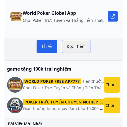
Kèo Bóng Đá Châu Âu: Hướng Dẫn Chi Tiết và Cách Đọc 
Sòng bạc tiền thưởng hàng đầu không có tiền gửi vào 
Game Tặng 100K Trải Nghiệm: Cách Kiểm Tra Thưởng V
Làm cho Phil Ivey cười có thể biến thành một ngày trả lươ
Tùy chọn thanh toán tại EVERYGAME Poker: Giao dịch
World Poker Global App
game tặng code trải nghiệm
Nổ Hũ Là Gì? Bí Quyết Quay Trúng Jackpot Triệu Đô!
HCMIU - Đại học Quốc tế TPHCM Tuyển sinh Thạc sĩ - Ti
Khi nào và tại sao số 0 kép được thêm vào bánh xe rou
Tiền thưởng chào mừng sòng bạc trực tuyến không có ti
Chơi Poker Trực Tuyến và Thắng Tiền Thật.
Tiêu đề EPT củng cố danh tiếng của Stephen Song nh
2025 Vụ nổ WSOP! Các định dạng mới + Giải thưởng lớ
404 Error Page
Error
Tùy chọn thanh toán tại EVERYGAME Poker: Giao dịch
Quảng cáo mới nhất của WPT Global: vé cho một số tiền 
Cách chơi WPT Global trên máy tính của bạn 2024
Cách bắt đầu chơi bài xì phé trực tuyến vào năm 2025
game tặng 100k trải
game tặng tiền trải nghiệm
game đăng ký tặng tiền trải nghiệm
CellphoneS mở bán realme Note 60 với giá chỉ hơn 3 tr
Tải Về
Đọc Thêm
WPT Global Million Hyper PKO Showdown: Chi tiết & 
James Obst giành chức vô địch WPT Australia và giành đư
Bitstarz không cần tiền thưởng lên tới 5 BTC và 200 vòng
68 Game Bài Trụ Số Ở Đâu?
nghiệm
Poker toàn cầu có phải là tiền thật không?
Vincent Meli tăng lên 100.000 với K♣️ J♣️ Francois Tosques Ca
Cuộc thi Discord nóng lên: Hãy tham gia hành động!
Đủ điều kiện cho sự kiện chính của WPT Global thông 
Roulette đóng vai trò gì trong văn hóa đại chúng chẳng
Game Tặng 100K Trải Nghiệm: Cách Kiểm Tra Thưởng Và 
game tặng tiền trải nghiệm
WPT Global Cow Boy: Quan điểm của người chơi
WPT Global vs GGPoker: Bạn nên chọn nền tảng poker n
Mua Black Myth: Wukong chỉ hơn 100k game thủ cần cản
game tặng 100k trải nghiệm
Sử dụng mã tiền thưởng WPT777 để yêu cầu ưu đãi đặc bi
Hướng Dẫn Chi Tiết Về Fun88 Đăng Nhập
Kèo Bóng Đá Châu Âu: Hướng Dẫn Chi Tiết và Cách Đọc 
Sự trở lại của Shevliakov giành giải thưởng hàng triệu 
- YouTube
Frank Stepuchin dẫn đầu RRPO WPT Seminole 2024 sau
WORLD POKER FREE APP777
Tiền thưởng chào mừng
Chơi Tiến Lên Miền Nam Offline: Hướng Dẫn Tải Game và
VIP Poker tải apk mới nhất- Juxia
Chơi ngay
Các quy tắc và lựa chọn cá cược ban đầu cho roulette là g
Chơi Poker Trực Tuyến và Thắng Tiền Thật.
Top Game Bài Đổi Thưởng Uy Tín Nhất 2026 - Thắng To 
WPT Global vs GGPoker: Bạn nên chọn nền tảng poker n
Các giải đấu poker trực tuyến hàng đầu để xem và chơi 
Sử dụng đô la hộ chiếu toàn cầu WPT để vào các sự kiện 
Lễ hội mùa xuân toàn cầu WPT: 7.000.000 đô la giải thư
CellphoneS mở bán realme Note 60 với giá chỉ hơn 3 triệ
POKER TRỰC TUYẾN CHUYÊN NGHIỆP, GIÀNH GIẢI THƯỞNG HẤP DẪN
WPT Global Cow Boy: Quan điểm của người chơi
Một phát bắn - Giải đấu Freezeout của WPT Global
Chơi ngay
Giải vô địch WPT khơi dậy tinh thần của huyền thoại Pok
Giải thưởng hàng ngày đảm bảo 10,000 USD
Sự ra đời của sòng bạc trực tuyến đã tác động đến trò ch
Một số vụ bê bối và tranh cãi nổi tiếng về roulette trong s
22bet – Trải Nghiệm Cá Cược Trực Tuyến Đẳng Cấp
game đăng ký tặng tiền trải nghiệm
Top Game Bài Đổi Thưởng Uy Tín Nhất 2026 - Thắng To 
nhà cái tặng tiền trải nghiệm
Trang bán hàng trực tuyến của Bitis Việt Nam
Bài Viết Mới Nhất