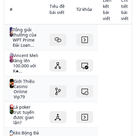
Liên
Chi
Sòng bạc toàn cầu WPT: Một cuộc phiêu lưu đầy thú vị
Tiêu đề
kết
tiết
#
Từ khóa
bài viết
bài
bài
Tiêu đề EPT củng cố danh tiếng của Stephen Song như 
viết
viết
Lễ hội mùa xuân toàn cầu WPT: 7.000.000 đô la giải thư
Máy đánh bạc trả tiền thật mà không cần đặt cọc Chơi mi
Tổng giải
Top 5 Nhà Cái Uy Tín Nhất Việt Nam 2024
thưởng của
WPT Prime
Cách chơi WPT Global trên máy tính của bạn 2024
Đài Loan...
Cách bắt đầu chơi bài xì phé trực tuyến vào năm 2025: 
Vincent Meli
WPT Global: Sự lựa chọn hàng đầu cho người chơi poker
tăng lên
Frank Stepuchin dẫn đầu RRPO WPT Seminole 2024 sau n
100.000 với
Vui Cùng Dafabet – Khám Phá Thế Giới Cá Cược Đẳng Cấ
K♣️...
nhà cái tặng tiền trải nghiệm
Giới Thiệu
Các giải đấu hàng ngày từ WPT Global
Casino
Online
PC gaming giá rẻ Mua máy tính chơi game tặng màn hìn
Vip79
Bitstarz không cần tiền thưởng lên tới 5 BTC và 200 vòng
Là poker
Giải vô địch WPT khơi dậy tinh thần của huyền thoại Pok
trực tuyến
Top 7 Game tặng 100k trải nghiệm (tặng 100k khi đăng k
được gian
Cách chơi WPT Global trên máy tính của bạn 2024
lận?
Nguồn gốc của cái tên Roulette là gì?
Kèo Bóng Đá