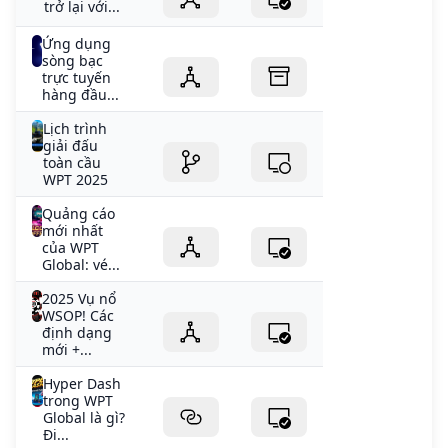
trở lại với...
Ứng dụng
sòng bạc
trực tuyến
hàng đầu...
Lịch trình
giải đấu
toàn cầu
WPT 2025
Quảng cáo
mới nhất
của WPT
Global: vé...
2025 Vụ nổ
WSOP! Các
định dạng
mới +...
Hyper Dash
trong WPT
Global là gì?
Đi...