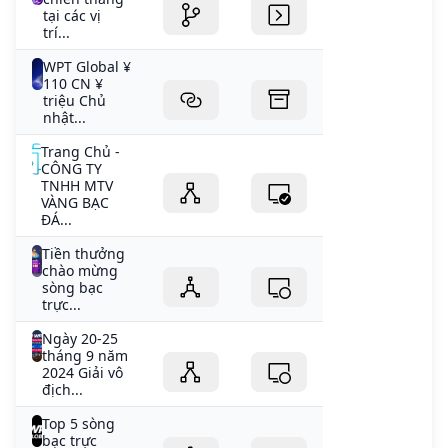
tại các vị
trí...
WPT Global ¥
110 CN ¥
triệu Chủ
nhật...
Trang Chủ -
CÔNG TY
TNHH MTV
VÀNG BẠC
ĐÁ...
Tiền thưởng
chào mừng
sòng bạc
trực...
Ngày 20-25
tháng 9 năm
2024 Giải vô
địch...
Top 5 sòng
bạc trực