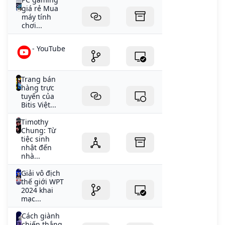
giá rẻ Mua
máy tính
chơi...
- YouTube
Trang bán
hàng trực
tuyến của
Bitis Việt...
Timothy
Chung: Từ
tiệc sinh
nhật đến
nhà...
Giải vô địch
thế giới WPT
2024 khai
mạc...
Cách giành
chiến thắng