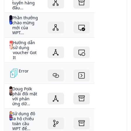
tuyến hàng
đầu...
Phần thưởng
chào mừng
mới của
WPT...
Hướng dẫn
sử dụng
voucher Got
It
Error
Doug Polk
phải đối mặt
với phản
ứng dữ...
Sử dụng đô
la hộ chiếu
toàn cầu
WPT để...