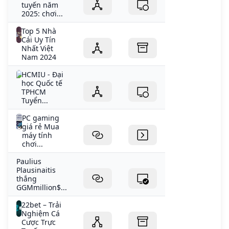
tuyến năm
2025: chơi...
Top 5 Nhà
Cái Uy Tín
Nhất Việt
Nam 2024
HCMIU - Đại
học Quốc tế
TPHCM
Tuyển...
PC gaming
giá rẻ Mua
máy tính
chơi...
Paulius
Plausinaitis
thắng
GGMmillion$...
22bet – Trải
Nghiệm Cá
Cược Trực