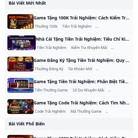
game đăng ký tặng tiền trải nghiệm
Hướng dẫn sử dụng voucher Got It
Bài Viết Mới Nhất
Giải vô địch WPT khơi dậy tinh thần của huyền thoại Pok
Một số vụ bê bối và tranh cãi nổi tiếng về roulette trong s
Sự trở lại của Shevliakov giành giải thưởng hàng triệu 
Top Game Bài Đổi Thưởng Uy Tín Nhất 2026 - Thắng To 
Sòng bạc trực tuyến đáng tin cậy nhất: WPT Global
nhà cái tặng tiền trải nghiệm
VIP Poker tải apk mới nhất- Juxia
Game Tặng 100K Trải Nghiệm: Cách Kiểm Tra Thưởng Và Điều Kiện Game Tặng 100K Trải Nghiệm: Cách Kiểm Tra Thưởng Và Điều Kiện Game tặng 100K trải nghiệm thường được quảng bá như một chương trình dành cho tài khoản mới. Người dùng đăng ký, hoàn thành một số bước xác minh hoặc kích hoạt ưu đãi rồi nhận số dư khuyến mãi để thử trò chơi. Tuy nhiên, con số 100K không tự động có nghĩa là người chơi nhận được 100.
game tặng 100k trải nghiệm
- YouTube
Tổng giải thưởng của WPT Prime Đài Loan là bao nhiêu
Lịch trình giải đấu toàn cầu WPT 2025
Thưởng 100k
Tiền Trải Nghiệm
Điều Kiện Khuyến Mãi
Ai đã phát minh ra trò chơi roulette?
Trò chơi roulette lần đầu tiên được chơi ở đâu và khi nào
Cách tải xuống WPTGO và bắt đầu
2025 Vụ nổ WSOP! Các định dạng mới + Giải thưởng lớn n
Giải vô địch WPT khơi dậy tinh thần của huyền thoại Pok
Luật Chơi Poker Online tại DA88
Cuộc đua gay cấn dành cho Cầu thủ xuất sắc nhất WPT m
Cách giành chiến thắng tại trực tuyến Blackjack: Chiến 
Nhà Cái Tặng Tiền Trải Nghiệm: Tiêu Chí Kiểm Tra Trước Khi Đăng Ký Nhà Cái Tặng Tiền Trải Nghiệm: Tiêu Chí Kiểm Tra Trước Khi Đăng Ký Nhà cái tặng tiền trải nghiệm thường quảng bá phần thưởng cho thành viên mới để người dùng thử giao diện, sản phẩm hoặc cơ chế trò chơi. Giá trị hiển thị có thể hấp dẫn, nhưng mức thưởng lớn không đồng nghĩa với điều kiện đơn giản hoặc khả năng rút tiền cao. Cảnh báo: Người dùng tại Việt Nam cần tự kiểm tra quy định pháp luật hiện hành trước khi tham gia hoạt động có yếu tố đặt cược bằng tiền hoặc tài sản.
Đối tác toàn cầu của WPT với Câu lạc bộ bài Poker & Sòng
7 App Chơi Game Kiếm Tiền Uy Tín 2025 - Rút Tiền Về N
Giải vô địch thế giới WPT 2024 khai mạc tại Wynn Las Vega
Các giải đấu poker trực tuyến hàng đầu để xem và chơi 
Tiền Trải Nghiệm
Kiểm Tra Khuyến Mãi
An Toàn Tài K
Trang bán hàng trực tuyến của Bitis Việt Nam
Mẹo mới toàn cầu của WPT: Xem trước cá cược tuần 6 c
Rake Chase là gì?
Paulius Plausinaitis thắng GGMmillion$ SHR với số tiền 
WPT Global có ứng dụng di động không?
Chơi Tiến Lên Miền Nam Offline: Hướng Dẫn Tải Game và
Tiền thưởng chào mừng sòng bạc trực tuyến không có ti
Game Đăng Ký Tặng Tiền Trải Nghiệm: Quy Trình Và Điều Kiện Game Đăng Ký Tặng Tiền Trải Nghiệm: Quy Trình Và Điều Kiện Game đăng ký tặng tiền trải nghiệm hướng đến người dùng mới muốn thử sản phẩm trước khi quyết định có tiếp tục sử dụng hay không. Phần thưởng có thể được cộng tự động, yêu cầu nhập mã hoặc chỉ xuất hiện sau khi tài khoản hoàn tất xác minh. Lưu ý: Việc tạo tài khoản không bảo đảm người dùng sẽ nhận được tiền mặt.
Frank Stepuchin dẫn đầu RRPO WPT Seminole 2024 sau n
Cách giành chiến thắng tại các vị trí trực tuyến vào năm 
Bạn không thể tải xuống và chơi WPT Poker Global ở các
Một người phụ nữ hướng dẫn lựa chọn đồ chơi tình dục
Vincent Meli tăng lên 100.000 với K♣️ J♣️ Francois Tosques Ca
Thưởng Đăng Ký
Tài Khoản Mới
Nhận Tiền Trải Nghiệm
Game Tặng 100K Trải Nghiệm: Cách Kiểm Tra Thưởng Và 
Nhà Cái Tặng Tiền Trải Nghiệm: Tiêu Chí Kiểm Tra Trước 
Giải vô địch WPT Prime trở lại với Jereld Sam Shining
Cory Zeidman nhận tội về kế hoạch gian lận cá cược thể 
game tặng code trải nghiệm
PC gaming giá rẻ Mua máy tính chơi game tặng màn hìn
Game Tặng Tiền Trải Nghiệm: Phân Biệt Tiền Thưởng Và Tiền Thật Game Tặng Tiền Trải Nghiệm: Phân Biệt Tiền Thưởng Và Tiền Thật Game tặng tiền trải nghiệm có thể cho người dùng một số dư để làm quen với sản phẩm. Vấn đề thường gây nhầm lẫn là giao diện có thể hiển thị tiền thưởng bằng cùng ký hiệu tiền tệ với ví chính, khiến người chơi tưởng toàn bộ số dư đều có thể rút. Nguyên tắc: Chỉ số dư được nền tảng xác định là tiền mặt hoặc tiền thắng đã chuyển đổi mới có khả năng được xem xét rút.
Lịch trình giải đấu toàn cầu WPT 2025
Sử dụng mã tiền thưởng WPT777 để yêu cầu ưu đãi đặc bi
Martin Tsvetanov giành chiến thắng trong sự kiện chính 
Tiền Thưởng Game
Số Dư Khuyến Mãi
Chuyển Đổi Tiền
Frank Stepuchin dẫn đầu RRPO WPT Seminole 2024 sau n
Bitstarz không cần tiền thưởng lên tới 5 BTC và 200 vòng
game đăng ký tặng tiền trải nghiệm
Game Tặng Code Trải Nghiệm: Cách Tìm Nhập Và Kiểm Tra Mã Game Tặng Code Trải Nghiệm: Cách Tìm, Nhập Và Kiểm Tra Mã Game tặng code trải nghiệm sử dụng một chuỗi ký tự để kích hoạt quà đăng ký, tiền thưởng, xu, lượt chơi hoặc vật phẩm. Code có thể được phát hành trên website chính thức, trong ứng dụng, qua sự kiện hoặc kênh cộng đồng được xác minh. Cảnh báo: Code hợp lệ không yêu cầu người dùng cung cấp mật khẩu, mã OTP hoặc chuyển tiền cho cá nhân.
Timothy Chung: Từ tiệc sinh nhật đến nhà vô địch WPT P
Giới Thiệu Casino Online BK8
Sự ra đời của sòng bạc trực tuyến đã tác động đến trò ch
Là poker trực tuyến được gian lận?
Code Trải Nghiệm
Mã Thưởng Game
Kiểm Tra Giftcode
2025 Vụ nổ WSOP! Các định dạng mới + Giải thưởng lớn n
Trang Cá Cược Tặng Tiền Miễn Phí
game tặng 100k trải nghiệm
game tặng 100k trải nghiệm
game tặng code trải nghiệm
Bài Viết Phổ Biến
Các giải đấu poker trực tuyến hàng đầu để xem và chơi 
Cách đủ điều kiện tham gia các sự kiện trực tuyến của 
TP trong WPT poker là gì?
Hướng Dẫn Chi Tiết Về Fun88 Đăng Nhập
Không có tiền gửi miễn phí tại WPT Global - chơi mà khôn
Top 10 Trang Cá Cược Uy Tín Nhất Việt Nam 2026 - An T
Cách tải xuống đăng ký và Master WPT Global: 2025 Guid
404 Error Page
Cách tải xuống WPTGO và bắt đầu
game tặng tiền trải nghiệm
Một số vụ bê bối và tranh cãi nổi tiếng về roulette trong s