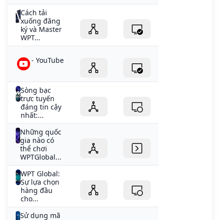
Cách tải
xuống đăng
ký và Master
WPT...
- YouTube
Sòng bạc
trực tuyến
đáng tin cậy
nhất:...
Những quốc
gia nào có
thể chơi
WPTGlobal...
WPT Global:
Sự lựa chọn
hàng đầu
cho...
Sử dụng mã