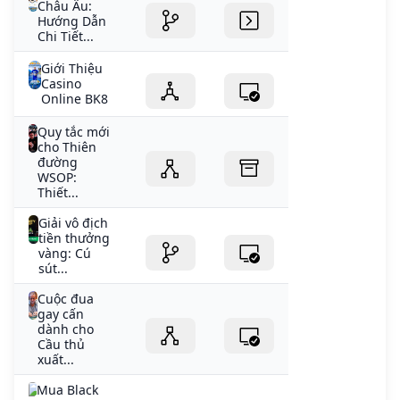
Ứng dụng sòng bạc trực tuyến hàng đầu năm 2025
Châu Âu:
Hướng Dẫn
22bet – Trải Nghiệm Cá Cược Trực Tuyến Đẳng Cấp
Chi Tiết...
Phil Ivey tổ chức trò chơi gặp gỡ lễ hội tại Wynn Las Veg
Giới Thiệu
Casino
Online BK8
Quy tắc mới
cho Thiên
đường
WSOP:
Thiết...
Giải vô địch
tiền thưởng
vàng: Cú
sút...
Cuộc đua
gay cấn
dành cho
Cầu thủ
xuất...
Mua Black