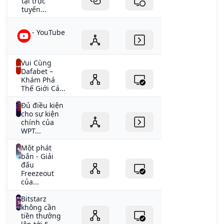
tại trực
tuyến...
- YouTube
Vui Cùng
Dafabet –
Khám Phá
Thế Giới Cá...
Đủ điều kiện
cho sự kiện
chính của
WPT...
Một phát
bắn - Giải
đấu
Freezeout
của...
Bitstarz
không cần
tiền thưởng