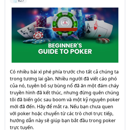
🗒️ 627
Sự trở lại của Shevliakov giành giải thưởng hàng triệu eu
Ngày 20-25 tháng 9 năm 2024 Giải vô địch WPT Úc
Quy tắc mới cho Thiên đường WSOP: Thiết bị điện tử và Hỗ 
Top 10 Trang Cá Cược Uy Tín Nhất Việt Nam 2026 - An Toà
Một người phụ nữ hướng dẫn lựa chọn đồ chơi tình dục h
404 Error Page
68 Game Bài Trụ Số Ở Đâu?
Tài Xỉu Là Gì? Bí Mật Tên Gốc Sic Bo Hút Hồn!
Giải vô địch WPT khơi dậy tinh thần của huyền thoại Poker
Giải vô địch WPT khơi dậy tinh thần của huyền thoại Poker
Đủ điều kiện cho sự kiện chính của WPT Global thông qua 
Công nghệ đã ảnh hưởng đến trò chơi roulette như thế nà
Martin Tsvetanov giành chiến thắng trong sự kiện chính Eu
Bạn có thể chơi WPT Global ở đâu? Các quốc gia được hỗ tr
- YouTube
Trang Cá Cược Tặng Tiền Miễn Phí
Có nhiều bài xì phé phía trước cho tất cả chúng ta
trong tương lai gần. Nhiều người đã viết cáo phó
của nó, tuyên bố sự bùng nổ đã ăn một đám cháy
truyền hình đã kết thúc, nhưng đừng quên chúng
tôi đã biến góc sau boom và một kỷ nguyên poker
mới đã đến. Hãy để mắt ra. Nếu bạn chưa quen
với poker hoặc chuyển từ các trò chơi trực tiếp,
hướng dẫn này sẽ giúp bạn bắt đầu trong poker
trực tuyến.