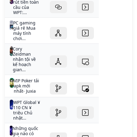
rút tiền toàn
cầu của
WPT:...
PC gaming
giá rẻ Mua
máy tính
chơi...
Cory
Zeidman
nhận tội về
kế hoạch
gian...
VIP Poker tải
apk mới
nhất- Juxia
WPT Global ¥
110 CN ¥
triệu Chủ
nhật...
Những quốc
gia nào có