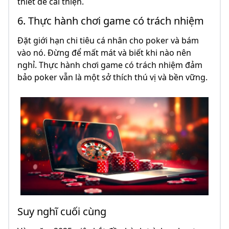
thiết để cải thiện.
6. Thực hành chơi game có trách nhiệm
Đặt giới hạn chi tiêu cá nhân cho poker và bám
vào nó. Đừng để mất mát và biết khi nào nên
nghỉ. Thực hành chơi game có trách nhiệm đảm
bảo poker vẫn là một sở thích thú vị và bền vững.
Suy nghĩ cuối cùng