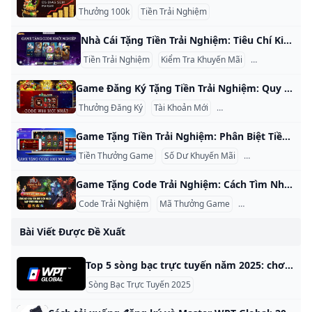
Cách tải xuống đăng ký và Master WPT Global: 2025 Guid
Cách tải xuống đăng ký và Master WPT Global: 2025 Guid
Sòng bạc toàn cầu WPT: Một cuộc phiêu lưu đầy thú vị
Phil Ivey tổ chức trò chơi gặp gỡ lễ hội tại Wynn Las Veg
Thưởng 100k
Tiền Trải Nghiệm
Điều Kiện Khuyến Mãi
404 Not Found
Top 6 Nhà Cái Tặng Tiền Cược Miễn Phí 2026 - Nhận Ngay
- YouTube
Top 6 Nhà Cái Tặng Tiền Cược Miễn Phí 2026 - Nhận Ngay
Poker toàn cầu có phải là tiền thật không?
Các quy tắc và lựa chọn cá cược ban đầu cho roulette là g
Trò chơi roulette lần đầu tiên được chơi ở đâu và khi nào
Điều khoản tiền thưởng toàn cầu của WPT: Tiền mặt được
Đối tác toàn cầu của WPT với Câu lạc bộ bài Poker & Sòng
Rake Chase là gì?
Trang bán hàng trực tuyến của Bitis Việt Nam
88vin cổng game đổi thưởng quốc tế 88vin.shop link chí
Nhà Cái Tặng Tiền Trải Nghiệm: Tiêu Chí Kiểm Tra Trước Khi Đăng Ký Nhà Cái Tặng Tiền Trải Nghiệm: Tiêu Chí Kiểm Tra Trước Khi Đăng Ký Nhà cái tặng tiền trải nghiệm thường quảng bá phần thưởng cho thành viên mới để người dùng thử giao diện, sản phẩm hoặc cơ chế trò chơi. Giá trị hiển thị có thể hấp dẫn, nhưng mức thưởng lớn không đồng nghĩa với điều kiện đơn giản hoặc khả năng rút tiền cao. Cảnh báo: Người dùng tại Việt Nam cần tự kiểm tra quy định pháp luật hiện hành trước khi tham gia hoạt động có yếu tố đặt cược bằng tiền hoặc tài sản.
WPT Global có ứng dụng di động không?
Top 10 Game Kiếm Tiền Thật Uy Tín Nhất 2026 - Chơi Gam
Giới Thiệu Casino Online BK8
Trang Cá Cược Tặng Tiền Miễn Phí
Hướng dẫn sử dụng voucher Got It
Tiền Trải Nghiệm
Kiểm Tra Khuyến Mãi
An Toàn Tài K
Làm cho Phil Ivey cười có thể biến thành một ngày trả lươ
Giải vô địch tiền thưởng vàng: Cú sút hàng tuần của bạn
Hướng dẫn sự kiện WPT Paris 2024
Kèo Bóng Đá Châu Âu: Hướng Dẫn Chi Tiết và Cách Đọc 
VIP Poker tải apk mới nhất- Juxia
Giải vô địch thế giới WPT 2024 khai mạc tại Wynn Las Vega
Tương lai của trò chơi roulette là gì?
Tùy chọn thanh toán tại EVERYGAME Poker: Giao dịch n
Sách hướng dẫn giải đấu WPT Playground 2024
Game Đăng Ký Tặng Tiền Trải Nghiệm: Quy Trình Và Điều Kiện Game Đăng Ký Tặng Tiền Trải Nghiệm: Quy Trình Và Điều Kiện Game đăng ký tặng tiền trải nghiệm hướng đến người dùng mới muốn thử sản phẩm trước khi quyết định có tiếp tục sử dụng hay không. Phần thưởng có thể được cộng tự động, yêu cầu nhập mã hoặc chỉ xuất hiện sau khi tài khoản hoàn tất xác minh. Lưu ý: Việc tạo tài khoản không bảo đảm người dùng sẽ nhận được tiền mặt.
Roulette đóng vai trò gì trong văn hóa đại chúng chẳng
Game Đăng Ký Tặng Tiền Trải Nghiệm: Quy Trình Và Điều
Martin Tsvetanov giành chiến thắng trong sự kiện chính 
Bạn không thể tải xuống và chơi WPT Poker Global ở các
Thưởng Đăng Ký
Tài Khoản Mới
Nhận Tiền Trải Nghiệm
Cách giành chiến thắng tại các vị trí trực tuyến vào năm 
Top 5 sòng bạc trực tuyến năm 2025: chơi ở đâu và giành
Nhà Cái Tặng Tiền Trải Nghiệm: Tiêu Chí Kiểm Tra Trước 
WPT Global tổ chức sự kiện ở những quốc gia và khu vực
game tặng 100k trải nghiệm
game tặng tiền trải nghiệm
Top 5 Nhà Cái Uy Tín Nhất Việt Nam 2024
Game Tặng Tiền Trải Nghiệm: Phân Biệt Tiền Thưởng Và Tiền Thật Game Tặng Tiền Trải Nghiệm: Phân Biệt Tiền Thưởng Và Tiền Thật Game tặng tiền trải nghiệm có thể cho người dùng một số dư để làm quen với sản phẩm. Vấn đề thường gây nhầm lẫn là giao diện có thể hiển thị tiền thưởng bằng cùng ký hiệu tiền tệ với ví chính, khiến người chơi tưởng toàn bộ số dư đều có thể rút. Nguyên tắc: Chỉ số dư được nền tảng xác định là tiền mặt hoặc tiền thắng đã chuyển đổi mới có khả năng được xem xét rút.
game tặng 100k trải nghiệm
Ai đã phát minh ra trò chơi roulette?
Top 5 Nhà Cái Uy Tín Nhất Việt Nam 2024
Là poker trực tuyến được gian lận?
Đủ điều kiện tham quan Red Dragon Poker Tour Jeju 2025
Tiền Thưởng Game
Số Dư Khuyến Mãi
Chuyển Đổi Tiền
Cuộc thi Discord nóng lên: Hãy tham gia hành động!
Sách hướng dẫn giải đấu WPT Australia 2024
game tặng code trải nghiệm
Một người phụ nữ hướng dẫn lựa chọn đồ chơi tình dục
Game Tặng Code Trải Nghiệm: Cách Tìm Nhập Và Kiểm Tra Mã Game Tặng Code Trải Nghiệm: Cách Tìm, Nhập Và Kiểm Tra Mã Game tặng code trải nghiệm sử dụng một chuỗi ký tự để kích hoạt quà đăng ký, tiền thưởng, xu, lượt chơi hoặc vật phẩm. Code có thể được phát hành trên website chính thức, trong ứng dụng, qua sự kiện hoặc kênh cộng đồng được xác minh. Cảnh báo: Code hợp lệ không yêu cầu người dùng cung cấp mật khẩu, mã OTP hoặc chuyển tiền cho cá nhân.
WPT Global có ứng dụng di động không?
Trang Chủ - CÔNG TY TNHH MTV VÀNG BẠC ĐÁ QUÝ SÀI G
WPT Global Million Hyper PKO Showdown: Chi tiết & Hướ
Phil Ivey tổ chức trò chơi gặp gỡ lễ hội tại Wynn Las Veg
Tùy chọn thanh toán tại EVERYGAME Poker: Giao dịch n
Top 10 Trang Cá Cược Uy Tín Nhất Việt Nam 2026 - An T
Hướng dẫn sử dụng voucher Got It
Mua Black Myth: Wukong chỉ hơn 100k game thủ cần cản
Code Trải Nghiệm
Mã Thưởng Game
Kiểm Tra Giftcode
Khi nào và tại sao số 0 kép được thêm vào bánh xe roule
Luật Chơi Poker Online tại DA88
HCMIU - Đại học Quốc tế TPHCM Tuyển sinh Thạc sĩ - Tiến
Paulius Plausinaitis thắng GGMmillion$ SHR với số tiền 
nhà cái tặng tiền trải nghiệm
game tặng tiền trải nghiệm
Bài Viết Được Đề Xuất
- YouTube
Trang Chủ - CÔNG TY TNHH MTV VÀNG BẠC ĐÁ QUÝ SÀI G
Sòng bạc trực tuyến đáng tin cậy nhất: WPT Global
Top Game Bài Đổi Thưởng Uy Tín Nhất 2026 - Thắng To 
Cuộc đua gay cấn dành cho Cầu thủ xuất sắc nhất WPT m
Giới Thiệu Casino Online BK8
Sử dụng đô la hộ chiếu toàn cầu WPT để vào các sự kiện 
- YouTube
Rake Chase là gì?
Hướng dẫn sự kiện WPT Paris 2024
Top 7 Game tặng 100k trải nghiệm (tặng 100k khi đăng k
game đăng ký tặng tiền trải nghiệm
Sự ra đời của sòng bạc trực tuyến đã tác động đến trò ch
Top 5 sòng bạc trực tuyến năm 2025: chơi ở đâu và giành chiến thắng lớn Top 5 sòng bạc trực tuyến năm 2025: chơi ở đâu và giành chiến thắng lớn Top 5 sòng bạc trực tuyến năm 2025: chơi ở đâu và giành chiến thắng lớn Ngành công nghiệp sòng bạc trực tuyến vào năm 2025 đã chứng kiến ​​sự tăng trưởng đáng chú ý, cung cấp cho người chơi rất nhiều lựa chọn để thưởng thức các trò chơi yêu thích của họ. Dựa trên các yếu tố như đa dạng trò chơi, trải nghiệm người dùng, tiền thưởng và bảo mật, đây là 5 sòng bạc trực tuyến hàng đầu bạn nên xem xét:
Cuộc đua gay cấn dành cho Cầu thủ xuất sắc nhất WPT m
Game Tặng Code Trải Nghiệm: Cách Tìm Nhập Và Kiểm T
Tiêu đề EPT củng cố danh tiếng của Stephen Song như 
Cuộc thi Discord nóng lên: Hãy tham gia hành động!
Hướng Dẫn Chi Tiết Về Fun88 Đăng Nhập
Là poker trực tuyến được gian lận?
Lịch thi WPT Châu Á Thái Bình Dương 2024-2025
Sòng Bạc Trực Tuyến 2025
Sòng Bạc Trực Tuyến Tốt Nh
404 Error Page
Lịch thi WPT Châu Á Thái Bình Dương 2024-2025
WPT Global có ứng dụng di động không?
Chơi Tiến Lên Miền Nam Offline: Hướng Dẫn Tải Game và
Bạn có thể chơi WPT Global ở đâu? Các quốc gia được hỗ 
22bet – Trải Nghiệm Cá Cược Trực Tuyến Đẳng Cấp
Paulius Plausinaitis thắng GGMmillion$ SHR với số tiền 
Nổ Hũ Là Gì? Bí Quyết Quay Trúng Jackpot Triệu Đô!
HCMIU - Đại học Quốc tế TPHCM Tuyển sinh Thạc sĩ - Tiến
Chơi Game Bài Tiến Lên Miền Nam Miễn Phí
- YouTube
Tổng giải thưởng của WPT Prime Đài Loan là bao nhiêu
Hyper Dash trong WPT Global là gì? Đi sâu vào hành độn
Top 5 Cổng Game Tặng 100K Trải Nghiệm Tốt Nhất 2024