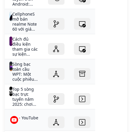
Android:...
CellphoneS
mở bán
realme Note
60 với giá...
Cách đủ
điều kiện
tham gia các
sự kiện...
Sòng bạc
toàn cầu
WPT: Một
cuộc phiêu...
Top 5 sòng
bạc trực
tuyến năm
2025: chơi...
- YouTube