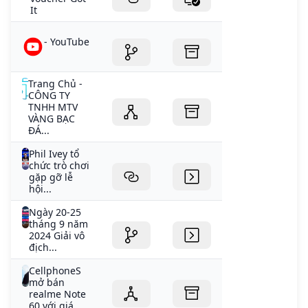
It
- YouTube
Trang Chủ -
CÔNG TY
TNHH MTV
VÀNG BẠC
ĐÁ...
Phil Ivey tổ
chức trò chơi
gặp gỡ lễ
hội...
Ngày 20-25
tháng 9 năm
2024 Giải vô
địch...
CellphoneS
mở bán
realme Note
60 với giá...