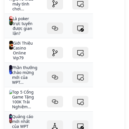
máy tính
chơi...
Là poker
trực tuyến
được gian
lận?
Giới Thiệu
Casino
Online
Vip79
Phần thưởng
chào mừng
mới của
WPT...
Top 5 Cổng
Game Tặng
100K Trải
Nghiệm...
Quảng cáo
mới nhất
của WPT