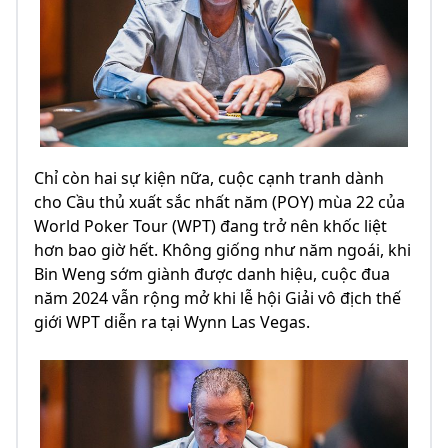
Top 10 Trang Cá Cược Uy Tín Nhất Việt Nam 2026 - An Toà
Làm cho Phil Ivey cười có thể biến thành một ngày trả lương
Sòng bạc tiền thưởng hàng đầu không có tiền gửi vào năm 
Giải vô địch WPT Prime trở lại với Jereld Sam Shining
WPT Global có ứng dụng di động không?
68 Game Bài Trụ Số Ở Đâu?
Trang Cá Cược Tặng Tiền Miễn Phí
Bạn có biết trò chơi poker trực tuyến WPTGO
Cách tải xuống đăng ký và Master WPT Global: 2025 Guide 
Cách tải xuống đăng ký và Master WPT Global: 2025 Guide 
22bet – Trải Nghiệm Cá Cược Trực Tuyến Đẳng Cấp
WPT Global có ứng dụng di động không?
Game Tặng 100K Trải Nghiệm: Cách Kiểm Tra Thưởng Và Đi
Nổ Hũ Là Gì? Bí Quyết Quay Trúng Jackpot Triệu Đô!
Lễ hội mùa xuân toàn cầu WPT: 7.000.000 đô la giải thưởn
Game Đăng Ký Tặng Tiền Trải Nghiệm: Quy Trình Và Điều K
Chỉ còn hai sự kiện nữa, cuộc cạnh tranh dành
cho Cầu thủ xuất sắc nhất năm (POY) mùa 22 của
World Poker Tour (WPT) đang trở nên khốc liệt
hơn bao giờ hết. Không giống như năm ngoái, khi
Bin Weng sớm giành được danh hiệu, cuộc đua
năm 2024 vẫn rộng mở khi lễ hội Giải vô địch thế
giới WPT diễn ra tại Wynn Las Vegas.