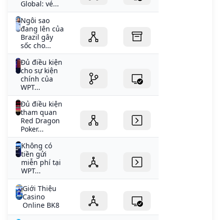
Global: vé...
Ngôi sao
đang lên của
Brazil gây
sốc cho...
Đủ điều kiện
cho sự kiện
chính của
WPT...
Đủ điều kiện
tham quan
Red Dragon
Poker...
Không có
tiền gửi
miễn phí tại
WPT...
Giới Thiệu
Casino
Online BK8