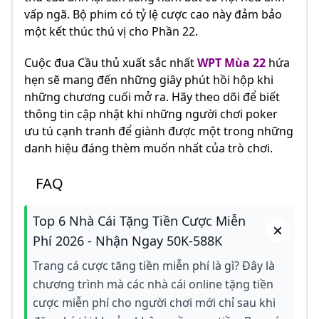
vấp ngã. Bộ phim có tỷ lệ cược cao này đảm bảo
một kết thúc thú vị cho Phần 22.
Cuộc đua Cầu thủ xuất sắc nhất
WPT Mùa 22
hứa
hẹn sẽ mang đến những giây phút hồi hộp khi
những chương cuối mở ra. Hãy theo dõi để biết
thông tin cập nhật khi những người chơi poker
ưu tú cạnh tranh để giành được một trong những
danh hiệu đáng thèm muốn nhất của trò chơi.
game tặng code trải nghiệm
game tặng 100k trải nghiệm
FAQ
Giải vô địch tiền thưởng vàng: Cú sút hàng tuần của b
Các giải đấu hàng ngày từ WPT Global
Trang bán hàng trực tuyến của Bitis Việt Nam
Cách giành chiến thắng tại trực tuyến Blackjack: Chiế
game đăng ký tặng tiền trải nghiệm
Top 6 Nhà Cái Tặng Tiền Cược Miễn
Giải vô địch WPT Prime trở lại với Jereld Sam Shining
Cách bắt đầu chơi bài xì phé trực tuyến vào năm 2025
Đánh giá về Everygame Poker: Hướng dẫn chơi Poker t
Phí 2026 - Nhận Ngay 50K-588K
Điều khoản tiền thưởng toàn cầu của WPT: Tiền mặt đ
68 Game Bài Trụ Số Ở Đâu?
Frank Stepuchin dẫn đầu RRPO WPT Seminole 2024 sau
Doug Polk phải đối mặt với phản ứng dữ dội khi chơi t
88vin cổng game đổi thưởng quốc tế 88vin.shop link c
Sách hướng dẫn giải đấu WPT Australia 2024
Trang cá cược tăng tiền miễn phí là gì? Đây là
- YouTube
Game Tặng Tiền Trải Nghiệm: Phân Biệt Tiền Thưởng V
Vui Cùng Dafabet – Khám Phá Thế Giới Cá Cược Đẳng 
chương trình mà các nhà cái online tặng tiền
Top 10 Trang Cá Cược Uy Tín Nhất Việt Nam 2026 - An
Sách hướng dẫn giải đấu WPT Playground 2024
WSOP USA Top 8 Câu hỏi thường gặp
cược miễn phí cho người chơi mới chỉ sau khi
Top 7 Game tặng 100k trải nghiệm (tặng 100k khi đăng
Nguồn gốc của cái tên Roulette là gì?
Các giải đấu hàng ngày từ WPT Global