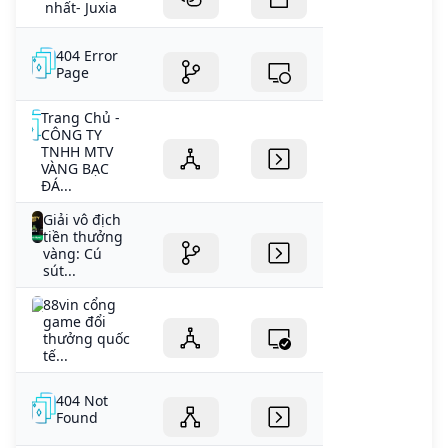
nhất- Juxia
404 Error
Page
Trang Chủ -
CÔNG TY
TNHH MTV
VÀNG BẠC
ĐÁ...
Giải vô địch
tiền thưởng
vàng: Cú
sút...
88vin cổng
game đổi
thưởng quốc
tế...
404 Not
Found