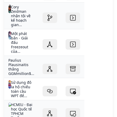
Hướng dẫn sự kiện WPT Paris 2024
Những quốc gia nào bị hạn chế trên WPT Global?
Error
James Obst giành chức vô địch WPT Australia và giành đư
Đánh giá về Everygame Poker: Hướng dẫn chơi Poker trự
WPT Global có ứng dụng di động không?
game tặng tiền trải nghiệm
game đăng ký tặng tiền trải nghiệm
Cory
Top 5 sòng bạc trực tuyến năm 2025: chơi ở đâu và giành
Cách giành chiến thắng tại trực tuyến Blackjack: Chiến 
Sử dụng đô la hộ chiếu toàn cầu WPT để vào các sự kiện 
game tặng 100k trải nghiệm
Zeidman
Cách tải xuống WPTGO và bắt đầu
Hướng dẫn rút tiền toàn cầu của WPT: Tiền mặt được thự
Sách hướng dẫn giải đấu WPT Playground 2024
Cách đủ điều kiện tham gia các sự kiện trực tuyến của 
Chơi bài xì phé trực tuyến trên Android: Hướng dẫn năm
nhận tội về
Điều khoản tiền thưởng toàn cầu của WPT: Tiền mặt được
22bet – Trải Nghiệm Cá Cược Trực Tuyến Đẳng Cấp
CellphoneS mở bán realme Note 60 với giá chỉ hơn 3 triệ
CellphoneS mở bán realme Note 60 với giá chỉ hơn 3 triệ
kế hoạch
Trang Chủ - CÔNG TY TNHH MTV VÀNG BẠC ĐÁ QUÝ SÀI G
WPT Australia Returns: Thời điểm quan trọng của poker t
gian...
Hướng dẫn rút tiền toàn cầu của WPT: Tiền mặt được thự
Sự ra đời của sòng bạc trực tuyến đã tác động đến trò ch
WSOP USA Top 8 Câu hỏi thường gặp
Trang Chủ - CÔNG TY TNHH MTV VÀNG BẠC ĐÁ QUÝ SÀI G
Martin Tsvetanov giành chiến thắng trong sự kiện chính 
- YouTube
Sòng bạc tiền thưởng hàng đầu không có tiền gửi vào nă
2025 Vụ nổ WSOP! Các định dạng mới + Giải thưởng lớn n
Đánh giá về Everygame Poker: Hướng dẫn chơi Poker trự
Một phát
Quy tắc mới cho Thiên đường WSOP: Thiết bị điện tử và H
VIP Poker tải apk mới nhất- Juxia
Trò chơi roulette lần đầu tiên được chơi ở đâu và khi nào
bắn - Giải
7 App Chơi Game Kiếm Tiền Uy Tín 2025 - Rút Tiền Về N
Hướng dẫn sử dụng voucher Got It
đấu
Cách giành chiến thắng tại trực tuyến Blackjack: Chiến 
Cách bắt đầu chơi bài xì phé trực tuyến vào năm 2025: 
Ngôi sao đang lên của Brazil gây sốc cho tất cả mọi ngư
Freezeout
PC gaming giá rẻ Mua máy tính chơi game tặng màn hìn
Ai đã phát minh ra trò chơi roulette?
Cách tải xuống WPTGO và bắt đầu
Các giải đấu hàng ngày từ WPT Global
của...
Game Đăng Ký Tặng Tiền Trải Nghiệm: Quy Trình Và Điều
Các quy tắc và lựa chọn cá cược ban đầu cho roulette là g
Tiêu đề EPT củng cố danh tiếng của Stephen Song như 
Paulius
Nổ Hũ Là Gì? Bí Quyết Quay Trúng Jackpot Triệu Đô!
James Obst giành chức vô địch WPT Australia và giành đư
HCMIU - Đại học Quốc tế TPHCM Tuyển sinh Thạc sĩ - Tiến
Plausinaitis
James Obst giành chức vô địch WPT Australia và giành đư
Nổ Hũ Là Gì? Bí Quyết Quay Trúng Jackpot Triệu Đô!
thắng
Giải vô địch WPT khơi dậy tinh thần của huyền thoại Pok
- YouTube
GGMmillion$...
Sử dụng đô
la hộ chiếu
toàn cầu
WPT để...
HCMIU - Đại
học Quốc tế
TPHCM