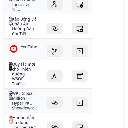
tại các vị
trí...
Kèo Bóng Đá
Châu Âu:
Hướng Dẫn
Chi Tiết...
- YouTube
Quy tắc mới
cho Thiên
đường
WSOP:
Thiết...
WPT Global
Million
Hyper PKO
Showdown:...
Hướng dẫn
sử dụng
voucher Got