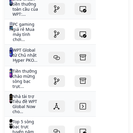
tiền thưởng
toàn cầu của
WPT:...
PC gaming
giá rẻ Mua
máy tính
chơi...
WPT Global
từ Chủ nhật
Hyper PKO...
Tiền thưởng
chào mừng
sòng bạc
trực...
Nhà tài trợ
Tiêu đề WPT
Global Now
cho...
Top 5 sòng
bạc trực
tuyến năm