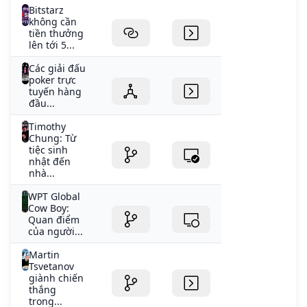
Bitstarz
không cần
tiền thưởng
lên tới 5...
Các giải đấu
poker trực
tuyến hàng
đầu...
Timothy
Chung: Từ
tiệc sinh
nhật đến
nhà...
WPT Global
Cow Boy:
Quan điểm
của người...
Martin
Tsvetanov
giành chiến
thắng
trong...