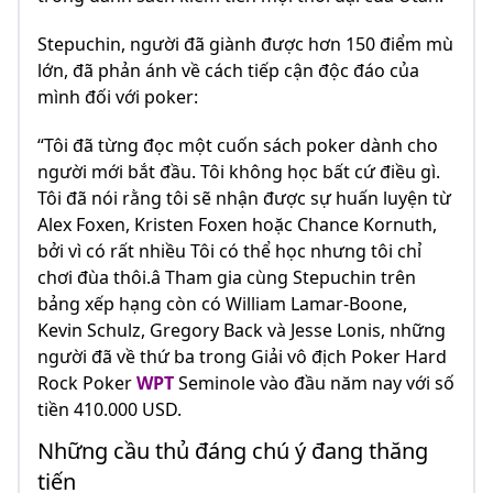
Stepuchin, người đã giành được hơn 150 điểm mù
lớn, đã phản ánh về cách tiếp cận độc đáo của
mình đối với poker:
“Tôi đã từng đọc một cuốn sách poker dành cho
người mới bắt đầu. Tôi không học bất cứ điều gì.
Tôi đã nói rằng tôi sẽ nhận được sự huấn luyện từ
Alex Foxen, Kristen Foxen hoặc Chance Kornuth,
bởi vì có rất nhiều Tôi có thể học nhưng tôi chỉ
chơi đùa thôi.â Tham gia cùng Stepuchin trên
bảng xếp hạng còn có William Lamar-Boone,
Kevin Schulz, Gregory Back và Jesse Lonis, những
người đã về thứ ba trong Giải vô địch Poker Hard
Rock Poker
WPT
Seminole vào đầu năm nay với số
tiền 410.000 USD.
Những cầu thủ đáng chú ý đang thăng
tiến