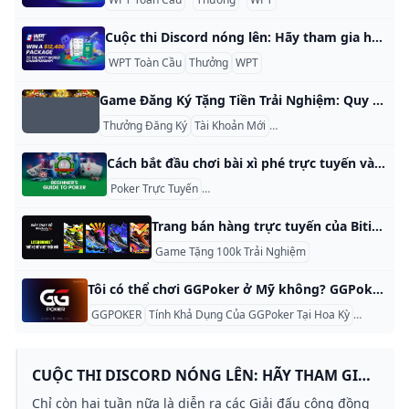
Tôi có thể chơi GGPoker ở Mỹ không?
Quảng cáo mới nhất của WPT Global: vé cho một số tiền 
Hướng dẫn rút tiền toàn cầu của WPT: Tiền mặt được thự
game đăng ký tặng tiền trải nghiệm
game tặng code trải nghiệm
TP trong WPT poker là gì?
Cuộc thi Discord nóng lên: Hãy tham gia hành động! Cuộc thi bất hòa nóng lên: Hãy tham gia hành động! Chỉ còn hai tuần nữa là diễn ra Giải đấu cộng đồng Discord kéo dài một tháng của chúng tôi, Bảng xếp hạng tháng 9 đang nóng lên! Những bước phát triển thú vị Tháng này, Deflaatio đã trở thành người chiến thắng thứ ba trong các giải đấu poker trực tuyến trị giá $11 của chúng tôi, ghi thêm 75 điểm vào bảng xếp hạng.
nhà cái tặng tiền trải nghiệm
88vin cổng game đổi thưởng quốc tế 88vin.shop link chí
Cory Zeidman nhận tội về kế hoạch gian lận cá cược thể 
Sử dụng mã tiền thưởng WPT777 để yêu cầu ưu đãi đặc bi
PC gaming giá rẻ Mua máy tính chơi game tặng màn hìn
WPT Toàn Cầu
Thưởng
WPT
Sự ra đời của sòng bạc trực tuyến đã tác động đến trò ch
Quảng cáo mới nhất của WPT Global: vé cho một số tiền 
game tặng tiền trải nghiệm
Những quốc gia nào có thể chơi WPTGlobal vào năm 202
game tặng tiền trải nghiệm
Sòng bạc tiền thưởng hàng đầu không có tiền gửi vào nă
Game Đăng Ký Tặng Tiền Trải Nghiệm: Quy Trình Và Điều Kiện Game Đăng Ký Tặng Tiền Trải Nghiệm: Quy Trình Và Điều Kiện Game đăng ký tặng tiền trải nghiệm hướng đến người dùng mới muốn thử sản phẩm trước khi quyết định có tiếp tục sử dụng hay không. Phần thưởng có thể được cộng tự động, yêu cầu nhập mã hoặc chỉ xuất hiện sau khi tài khoản hoàn tất xác minh. Lưu ý: Việc tạo tài khoản không bảo đảm người dùng sẽ nhận được tiền mặt.
Trang Chủ - CÔNG TY TNHH MTV VÀNG BẠC ĐÁ QUÝ SÀI G
Top 10 Game Kiếm Tiền Thật Uy Tín Nhất 2026 - Chơi Gam
WPT Global Million Hyper PKO Showdown: Chi tiết & Hướ
WPT Global Cow Boy: Quan điểm của người chơi
Quy tắc mới cho Thiên đường WSOP: Thiết bị điện tử và H
WPT Global ¥ 110 CN ¥ triệu Chủ nhật Hyper PKO Show
Sử dụng mã tiền thưởng WPT777 để yêu cầu ưu đãi đặc bi
Hướng dẫn sự kiện WPT Paris 2024
Thưởng Đăng Ký
Tài Khoản Mới
Nhận Tiền Trải Nghiệm
Ai đã phát minh ra trò chơi roulette?
PC gaming giá rẻ Mua máy tính chơi game tặng màn hìn
Frank Stepuchin dẫn đầu RRPO WPT Seminole 2024 sau n
Top 5 sòng bạc trực tuyến năm 2025: chơi ở đâu và giành
Cuộc thi Discord nóng lên: Hãy tham gia hành động!
game tặng tiền trải nghiệm
Cách tải xuống WPTGO và bắt đầu
404 Not Found
Cách bắt đầu chơi bài xì phé trực tuyến vào năm 2025: Hướng dẫn dành cho người mới bắt đầu Có nhiều bài xì phé phía trước cho tất cả chúng ta trong tương lai gần. Nhiều người đã viết cáo phó của nó, tuyên bố sự bùng nổ đã ăn một đám cháy truyền hình đã kết thúc, nhưng đừng quên chúng tôi đã biến góc sau boom và một kỷ nguyên poker mới đã đến. Hãy để mắt ra. Nếu bạn chưa quen với poker hoặc chuyển từ các trò chơi trực tiếp, hướng dẫn này sẽ giúp bạn bắt đầu trong poker trực tuyến.
Sự ra đời của sòng bạc trực tuyến đã tác động đến trò ch
Một người phụ nữ hướng dẫn lựa chọn đồ chơi tình dục
404 Not Found
Trang bán hàng trực tuyến của Bitis Việt Nam
Nhà tài trợ Tiêu đề WPT Global Now cho Triton Poker Sup
Ai đã phát minh ra trò chơi roulette?
Poker Trực Tuyến
Hướng Dẫn Poker Cho Người Mới Bắt Đ
Tùy chọn thanh toán tại EVERYGAME Poker: Giao dịch n
11 ứng dụng và trò chơi poker hay nhất dành cho Androi
Giải vô địch WPT Prime trở lại với Jereld Sam Shining
WPT Global có ứng dụng di động không?
Một số vụ bê bối và tranh cãi nổi tiếng về roulette trong s
Martin Tsvetanov giành chiến thắng trong sự kiện chính 
- YouTube
- YouTube
Đối tác toàn cầu của WPT với Câu lạc bộ bài Poker & Sòng
game tặng 100k trải nghiệm
TP trong WPT poker là gì?
Tiêu đề EPT củng cố danh tiếng của Stephen Song như 
Hướng dẫn rút tiền toàn cầu của WPT: Tiền mặt được thự
Trang bán hàng trực tuyến của Bitis Việt Nam Trang bán hàng chính thức trực thuộc công ty TNHH Bình Tiên (Biti’s), kênh bán hàng trực tuyến sản phẩm giày dép Biti’s Việt Nam Nhập email và mật khẩu của bạn: Nhập email của bạn: https://file.hstatic.net/1000230642/file/big_banner.jpg"action-blog d-flex align-items-center justify-content-between"> 18/10/2024 Xem thêm Chiều 24.8, cùng hàng nghìn “chân chạy” tại Cảng Quốc tế Long An, 16 VĐV Biti’s đã tham… 10/09/2024 Xem thêm Vào lúc 08h00 ngày 09.08.2024, tại Nhà máy Biti’s Biên Hòa - KCN Amata, Biti’s đã tổ chức… 26/08/2024 Xem thêm Sau thành công của dự án " THU PIN CŨ, PHỦ XANH RỪNG", Biti’s quyết định tiếp tục… 19/08/2024 Xem thêm ĐOÁN NHANH TỪ KHOÁ, RINH QUÀ SIÊU MÊBitis không nói: Chơi game dễ, nhận quà ngayBitis nói: Chỉ… 16/08/2024 Xem thêm GIỜ VÀNG ĐÃ ĐIỂM, SĂN DEAL ĐỘC QUYỀN Các thợ săn nhà Biti’s sẵn sàng chưa?
Đủ điều kiện tham quan Red Dragon Poker Tour Jeju 2025
WPT Global Million Hyper PKO Showdown: Chi tiết & Hướ
WPT Global có ứng dụng di động không?
Phil Ivey tổ chức trò chơi gặp gỡ lễ hội tại Wynn Las Veg
Ai có nhiều vòng tay WSOP nhất?
Đủ điều kiện tham quan Red Dragon Poker Tour Jeju 2025
Tiền thưởng chào mừng sòng bạc trực tuyến không có ti
Game Tặng 100k Trải Nghiệm
Top 10 Trang Cá Cược Uy Tín Nhất Việt Nam 2026 - An T
Cuộc đua gay cấn dành cho Cầu thủ xuất sắc nhất WPT m
Cách tải xuống đăng ký và Master WPT Global: 2025 Guid
Tôi có thể chơi GGPoker ở Mỹ không?
Luật Chơi Poker Online tại DA88
Game Đăng Ký Tặng Tiền Trải Nghiệm: Quy Trình Và Điều
game đăng ký tặng tiền trải nghiệm
22bet – Trải Nghiệm Cá Cược Trực Tuyến Đẳng Cấp
game tặng code trải nghiệm
Bạn không thể tải xuống và chơi WPT Poker Global ở các
Khi nào và tại sao số 0 kép được thêm vào bánh xe roule
2025 Vụ nổ WSOP! Các định dạng mới + Giải thưởng lớn n
Tôi có thể chơi GGPoker ở Mỹ không? GGPoker là một trong những nền tảng poker trực tuyến phổ biến nhất thế giới, nổi tiếng với nhiều giải đấu và tính năng sáng tạo. Tuy nhiên, tính khả dụng của nó ở Hoa Kỳ bị hạn chế do các quy định cờ bạc ở địa phương. Hiện có sẵn Tính đến thời điểm hiện tại, GGPoker không hoạt động trực tiếp tại Hoa Kỳ cho các trò chơi bằng tiền thật.
Một người phụ nữ hướng dẫn lựa chọn đồ chơi tình dục
Quảng cáo mới nhất của WPT Global: vé cho một số tiền 
WPT Global có ứng dụng di động không?
Cách đủ điều kiện tham gia các sự kiện trực tuyến của 
Sự trở lại của Shevliakov giành giải thưởng hàng triệu 
Tổng giải thưởng của WPT Prime Đài Loan là bao nhiêu
WPT Global: Sự lựa chọn hàng đầu cho người chơi poker
GGPOKER
Tính Khả Dụng Của GGPoker Tại Hoa Kỳ
Poker Trự
Top 7 Game tặng 100k trải nghiệm (tặng 100k khi đăng k
Top 5 Cổng Game Tặng 100K Trải Nghiệm Tốt Nhất 2024
HCMIU - Đại học Quốc tế TPHCM Tuyển sinh Thạc sĩ - Tiến
nhà cái tặng tiền trải nghiệm
- YouTube
nhà cái tặng tiền trải nghiệm
game tặng 100k trải nghiệm
Đối tác toàn cầu của WPT với Câu lạc bộ bài Poker & Sòng
- YouTube
Giải vô địch WPT khơi dậy tinh thần của huyền thoại Pok
Không có tiền gửi miễn phí tại WPT Global - chơi mà khôn
Bạn có thể chơi WPT Global ở đâu? Các quốc gia được hỗ 
Chơi Game Bài Tiến Lên Miền Nam Miễn Phí
WPT Global: Sự lựa chọn hàng đầu cho người chơi poker
Poker toàn cầu có phải là tiền thật không?
Hướng dẫn sự kiện WPT Paris 2024
Top 5 sòng bạc trực tuyến năm 2025: chơi ở đâu và giành
CUỘC THI DISCORD NÓNG LÊN: HÃY THAM GIA
Kèo Bóng Đá Châu Âu: Hướng Dẫn Chi Tiết và Cách Đọc 
WSOP USA Top 8 Câu hỏi thường gặp
Một phát bắn - Giải đấu Freezeout của WPT Global
Error
Kèo Bóng Đá Châu Âu: Hướng Dẫn Chi Tiết và Cách Đọc 
WPT Global Cow Boy: Quan điểm của người chơi
game đăng ký tặng tiền trải nghiệm
HÀNH ĐỘNG!
Đối tác toàn cầu của WPT với Câu lạc bộ bài Poker & Sòng
Nhà tài trợ Tiêu đề WPT Global Now cho Triton Poker Sup
Chỉ còn hai tuần nữa là diễn ra các Giải đấu cộng đồng