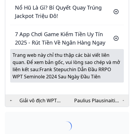
- YouTube
Cuộc đua gay cấn dành cho Cầu thủ xuất sắc nhất WPT
Những quốc gia nào có thể chơi WPTGlobal vào năm 2
Nổ Hũ Là Gì? Bí Quyết Quay Trúng
Là poker trực tuyến được gian lận?
Jackpot Triệu Đô!
Hướng dẫn sự kiện WPT Paris 2024
7 App Chơi Game Kiếm Tiền Uy Tín
2025 - Rút Tiền Về Ngân Hàng Ngay
game tặng tiền trải nghiệm
game tặng tiền trải nghiệm
Trang web này chỉ thu thập các bài viết liên
Lịch trình giải đấu toàn cầu WPT 2025
404 Not Found
quan. Để xem bản gốc, vui lòng sao chép và mở
Trang Chủ - CÔNG TY TNHH MTV VÀNG BẠC ĐÁ QUÝ SÀI
Làm cho Phil Ivey cười có thể biến thành một ngày trả l
liên kết sau:
Frank Stepuchin Dẫn Đầu RRPO
Top 5 Nhà Cái Uy Tín Nhất Việt Nam 2024
Phil Ivey tổ chức trò chơi gặp gỡ lễ hội tại Wynn Las V
WPT Seminole 2024 Sau Ngày Đầu Tiên
Frank Stepuchin dẫn đầu RRPO WPT Seminole 2024 sau
WPT Global ¥ 110 CN ¥ triệu Chủ nhật Hyper PKO Sh
WPT Global có ứng dụng di động không?
WPT Global: Sự lựa chọn hàng đầu cho người chơi pok
game tặng code trải nghiệm
Lịch thi WPT Châu Á Thái Bình Dương 2024-2025
Lịch trình giải đấu toàn cầu WPT 2025
WSOP USA Top 8 Câu hỏi thường gặp
HCMIU - Đại học Quốc tế TPHCM Tuyển sinh Thạc sĩ - Ti
Sòng bạc tiền thưởng hàng đầu không có tiền gửi vào 
Top 5 Nhà Cái Uy Tín Nhất Việt Nam 2024
Giải vô địch WPT
Paulius Plausinaitis
Top 10 Game Kiếm Tiền Thật Uy Tín Nhất 2026 - Chơi 
James Obst giành chức vô địch WPT Australia và giành
Hướng dẫn sự kiện WPT Paris 2024
Prime trở lại với
thắng GGMmillion$
Cách bắt đầu chơi bài xì phé trực tuyến vào năm 2025
HCMIU - Đại học Quốc tế TPHCM Tuyển sinh Thạc sĩ - Ti
- YouTube
Jereld Sam Shining
SHR với số tiền
game tặng 100k trải nghiệm
88vin cổng game đổi thưởng quốc tế 88vin.shop link c
Trang Cá Cược Tặng Tiền Miễn Phí
Timothy Chung: Từ tiệc sinh nhật đến nhà vô địch WP
315.054 USD
Các quy tắc và lựa chọn cá cược ban đầu cho roulette là g
game tặng 100k trải nghiệm
game tặng 100k trải nghiệm
Cách đủ điều kiện tham gia các sự kiện trực tuyến củ
Top 5 sòng bạc trực tuyến năm 2025: chơi ở đâu và giành