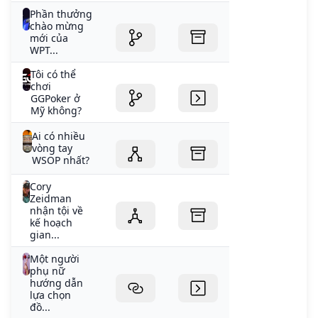
Phần thưởng
chào mừng
mới của
WPT...
Tôi có thể
chơi
GGPoker ở
Mỹ không?
Ai có nhiều
vòng tay
WSOP nhất?
Cory
Zeidman
nhận tội về
kế hoạch
gian...
Một người
phụ nữ
hướng dẫn
lựa chọn
đồ...