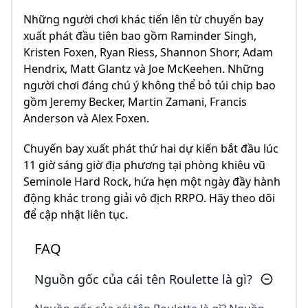
Những người chơi khác tiến lên từ chuyến bay
xuất phát đầu tiên bao gồm Raminder Singh,
Kristen Foxen, Ryan Riess, Shannon Shorr, Adam
Hendrix, Matt Glantz và Joe McKeehen. Những
người chơi đáng chú ý không thể bỏ túi chip bao
gồm Jeremy Becker, Martin Zamani, Francis
Anderson và Alex Foxen.
Chuyến bay xuất phát thứ hai dự kiến ​​bắt đầu lúc
11 giờ sáng giờ địa phương tại phòng khiêu vũ
Seminole Hard Rock, hứa hẹn một ngày đầy hành
động khác trong giải vô địch RRPO. Hãy theo dõi
để cập nhật liên tục.
game tặng tiền trải nghiệm
game đăng ký tặng tiền trải nghiệm
FAQ
Đánh giá về Everygame Poker: Hướng dẫn chơi Poker t
Cách bắt đầu chơi bài xì phé trực tuyến vào năm 2025
CellphoneS mở bán realme Note 60 với giá chỉ hơn 3 tr
Doug Polk phải đối mặt với phản ứng dữ dội khi chơi t
game tặng tiền trải nghiệm
game đăng ký tặng tiền trải nghiệm
Nguồn gốc của cái tên Roulette là gì?
Lịch thi WPT Châu Á Thái Bình Dương 2024-2025
Lịch thi WPT Châu Á Thái Bình Dương 2024-2025
WPT Global có ứng dụng di động không?
68 Game Bài Trụ Số Ở Đâu?
Tùy chọn thanh toán tại EVERYGAME Poker: Giao dịch
Game Tặng Code Trải Nghiệm: Cách Tìm Nhập Và Kiểm
nhà cái tặng tiền trải nghiệm