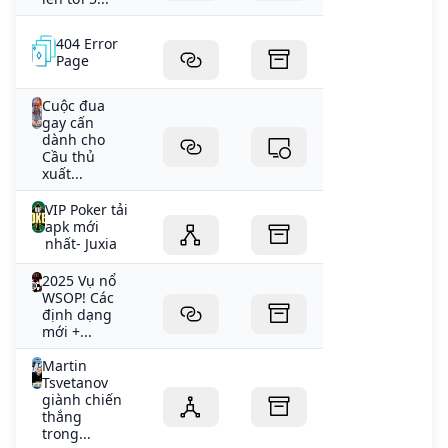
Cách giành chiến thắng tại trực tuyến Blackjack: Chiến 
Giải vô địch thế giới WPT 2024 khai mạc tại Wynn Las Vega
404 Error
WPT Global vs GGPoker: Bạn nên chọn nền tảng poker n
Page
Tùy chọn thanh toán tại EVERYGAME Poker: Giao dịch n
Cuộc đua
game đăng ký tặng tiền trải nghiệm
gay cấn
Top Game Bài Đổi Thưởng Uy Tín Nhất 2026 - Thắng To 
dành cho
Tài Xỉu Là Gì? Bí Mật Tên Gốc Sic Bo Hút Hồn!
Cầu thủ
xuất...
22bet – Trải Nghiệm Cá Cược Trực Tuyến Đẳng Cấp
Đối tác toàn cầu của WPT với Câu lạc bộ bài Poker & Sòng
VIP Poker tải
apk mới
Paulius Plausinaitis thắng GGMmillion$ SHR với số tiền 
nhất- Juxia
Điều khoản tiền thưởng toàn cầu của WPT: Tiền mặt được
Cuộc đua gay cấn dành cho Cầu thủ xuất sắc nhất WPT m
2025 Vụ nổ
WSOP! Các
Bạn có thể chơi WPT Global ở đâu? Các quốc gia được hỗ 
định dạng
404 Not Found
mới +...
Top 6 Nhà Cái Tặng Tiền Cược Miễn Phí 2026 - Nhận Ngay
Martin
Tsvetanov
giành chiến
thắng
trong...