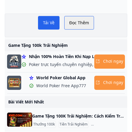
Lễ hội mùa xuân toàn cầu WPT: 7.000.000 đô la giải 
Trang Chủ - CÔNG TY TNHH MTV VÀNG BẠC ĐÁ QUÝ SÀI
Quảng cáo mới nhất của WPT Global: vé cho một số ti
Trang bán hàng trực tuyến của Bitis Việt Nam
Trang Chủ - CÔNG TY TNHH MTV VÀNG BẠC ĐÁ QUÝ SÀI
Vincent Meli tăng lên 100.000 với K♣️ J♣️ Francois Tosques
2025 Vụ nổ WSOP! Các định dạng mới + Giải thưởng lớ
Quy tắc mới cho Thiên đường WSOP: Thiết bị điện tử và H
Là poker trực tuyến được gian lận?
Đối tác toàn cầu của WPT với Câu lạc bộ bài Poker & Sò
- YouTube
Trang Chủ - CÔNG TY TNHH MTV VÀNG BẠC ĐÁ QUÝ SÀI G
game đăng ký tặng tiền trải nghiệm
Tải Về
Đọc Thêm
Quảng cáo mới nhất của WPT Global: vé cho một số ti
Một phát bắn - Giải đấu Freezeout của WPT Global
Đánh giá về Everygame Poker: Hướng dẫn chơi Poker t
Cách chơi WPT Global trên máy tính của bạn 2024
Đủ điều kiện cho sự kiện chính của WPT Global thông qu
Chơi bài xì phé trực tuyến trên Android: Hướng dẫn n
68 Game Bài Trụ Số Ở Đâu?
game tặng tiền trải nghiệm
Lịch trình giải đấu toàn cầu WPT 2025
Sòng bạc tiền thưởng hàng đầu không có tiền gửi vào nă
Máy đánh bạc trả tiền thật mà không cần đặt cọc Chơi
Sòng bạc toàn cầu WPT: Một cuộc phiêu lưu đầy thú vị
Hướng Dẫn Chi Tiết Về Fun88 Đăng Nhập
Code Meme Sea update 5.0 mới nhất 03/2025 Cách nhập
Những quốc gia nào có thể chơi WPTGlobal vào năm 202
game tặng 100k trải nghiệm
Hướng Dẫn Chi Tiết Về Fun88 Đăng Nhập
Texas Holdem Flop có nghĩa là gì?
Game Tặng Code Trải Nghiệm: Cách Tìm Nhập Và Kiểm
Ngôi sao đang lên của Brazil gây sốc cho tất cả mọi ngư
WPT Global có ứng dụng di động không?
Game Tặng 100k Trải Nghiệm
22bet – Trải Nghiệm Cá Cược Trực Tuyến Đẳng Cấp
Lịch thi WPT Châu Á Thái Bình Dương 2024-2025
Trang Cá Cược Tặng Tiền Miễn Phí
James Obst giành chức vô địch WPT Australia và giành
Tùy chọn thanh toán tại EVERYGAME Poker: Giao dịch n
James Obst giành chức vô địch WPT Australia và giành đư
Nhận 100% Hoàn Tiền Khi Nạp Lần Đầu
Rake Chase là gì?
Sòng bạc tiền thưởng hàng đầu không có tiền gửi vào 
Sách hướng dẫn giải đấu WPT Australia 2024
Doug Polk phải đối mặt với phản ứng dữ dội khi chơi t
game tặng 100k trải nghiệm
Hyper Dash trong WPT Global là gì? Đi sâu vào hành độn
Chơi ngay
Cách giành chiến thắng tại các vị trí trực tuyến vào năm 
Poker trực tuyến chuyên nghiệp, giành giải thưởng
11 ứng dụng và trò chơi poker hay nhất dành cho And
- YouTube
Rake Chase là gì?
Hướng dẫn rút tiền toàn cầu của WPT: Tiền mặt được thự
PC gaming giá rẻ Mua máy tính chơi game tặng màn hìn
Ngày 20-25 tháng 9 năm 2024 Giải vô địch WPT Úc
Ứng dụng sòng bạc trực tuyến hàng đầu năm 2025
WPT Global có ứng dụng di động không?
Trang Cá Cược Tặng Tiền Miễn Phí
World Poker Global App
Texas Holdem Flop có nghĩa là gì?
Tài Xỉu Là Gì? Bí Mật Tên Gốc Sic Bo Hút Hồn!
Ngôi sao đang lên của Brazil gây sốc cho tất cả mọi ngư
Top 5 sòng bạc trực tuyến năm 2025: chơi ở đâu và giành
Chơi ngay
Ai đã phát minh ra trò chơi roulette?
World Poker Free App777
Nguồn gốc của cái tên Roulette là gì?
Vincent Meli tăng lên 100.000 với K♣️ J♣️ Francois Tosques Ca
Tùy chọn thanh toán tại EVERYGAME Poker: Giao dịch n
PC gaming giá rẻ Mua máy tính chơi game tặng màn hìn
Top 6 Nhà Cái Tặng Tiền Cược Miễn Phí 2026 - Nhận N
WPT Australia Returns: Thời điểm quan trọng của poker t
game đăng ký tặng tiền trải nghiệm
WPT Global vs GGPoker: Bạn nên chọn nền tảng poker n
nhà cái tặng tiền trải nghiệm
Roulette đóng vai trò gì trong văn hóa đại chúng chẳ
Những quốc gia nào có thể chơi WPTGlobal vào năm 202
Đánh giá về Everygame Poker: Hướng dẫn chơi Poker trự
Bài Viết Mới Nhất
2025 Vụ nổ WSOP! Các định dạng mới + Giải thưởng lớn n
Một số vụ bê bối và tranh cãi nổi tiếng về roulette trong s
Sự ra đời của sòng bạc trực tuyến đã tác động đến trò ch
Những quốc gia nào bị hạn chế trên WPT Global?
Luật Chơi Poker Online tại DA88
Các quy tắc và lựa chọn cá cược ban đầu cho roulette là g
game tặng 100k trải nghiệm
Code Meme Sea update 5.0 mới nhất 03/2025 Cách nhập
Ai đã phát minh ra trò chơi roulette?
Game Tặng 100K Trải Nghiệm: Cách Kiểm Tra Thưởng Và Điều Kiện Game Tặng 100K Trải Nghiệm: Cách Kiểm Tra Thưởng Và Điều Kiện Game tặng 100K trải nghiệm thường được quảng bá như một chương trình dành cho tài khoản mới. Người dùng đăng ký, hoàn thành một số bước xác minh hoặc kích hoạt ưu đãi rồi nhận số dư khuyến mãi để thử trò chơi. Tuy nhiên, con số 100K không tự động có nghĩa là người chơi nhận được 100.
nhà cái tặng tiền trải nghiệm
7 App Chơi Game Kiếm Tiền Uy Tín 2025 - Rút Tiền Về N
Tôi có thể chơi GGPoker ở Mỹ không?
Ai đã phát minh ra trò chơi roulette?
- YouTube
Thưởng 100k
Tiền Trải Nghiệm
Điều Kiện Khuyến Mãi
- YouTube
- YouTube
Hyper Dash trong WPT Global là gì? Đi sâu vào hành độn
Top Game Bài Đổi Thưởng Uy Tín Nhất 2026 - Thắng To 
404 Not Found