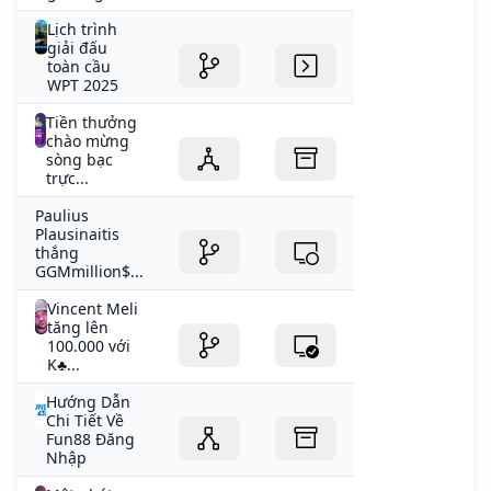
Lịch trình
giải đấu
toàn cầu
WPT 2025
Tiền thưởng
chào mừng
sòng bạc
trực...
Paulius
Plausinaitis
thắng
GGMmillion$...
Vincent Meli
tăng lên
100.000 với
K♣️...
Hướng Dẫn
Chi Tiết Về
Fun88 Đăng
Nhập