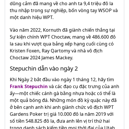
dũng cảm đã mang về cho anh ta 9,4 triệu đô la
thu nhập trong sự nghiệp, bốn vòng tay WSOP và
một danh hiệu WPT.
Vào năm 2022, Kornuth đã giành chiến thắng tại
Sự kiện chính WPT Choctaw, mang về 486.600 đô
la sau khi vượt qua bảng xếp hạng cuối cùng có
Kristen Foxen, Ray Qartomy và nhà vô địch
Choctaw 2024 James Mackey.
Stepuchin dẫn vào ngày 2
Khi Ngày 2 bắt đầu vào ngày 1 tháng 12, hãy tìm
Frank Stepuchin
và các đạo cụ đặc trưng của anh
ấy—một chiếc cánh gà bằng nhựa hoặc có thể là
một quả bóng đá. Những món đồ kỳ quặc này đã
ở bên cạnh anh khi anh giành chức vô địch WPT
Gardens Poker trị giá 10.000 đô la năm 2019 với
số tiền 548.825 đô la, đưa anh lên vị trí thứ hai
trong danh sách kiếm tiền mọi thời đại của Utah.