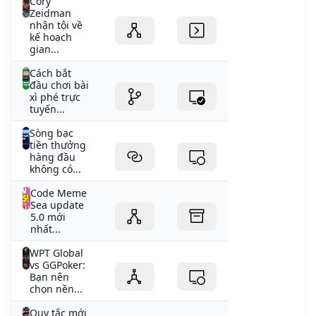
Cory
Zeidman
nhận tội về
kế hoạch
gian...
Cách bắt
đầu chơi bài
xì phé trực
tuyến...
Sòng bạc
tiền thưởng
hàng đầu
không có...
Code Meme
Sea update
5.0 mới
nhất...
WPT Global
vs GGPoker:
Bạn nên
chọn nền...
Quy tắc mới