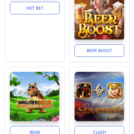
game tặng code trải nghiệm
Sử dụng mã tiền thưởng WPT777 để yêu cầu ưu đãi đặc bi
Tùy chọn thanh toán tại EVERYGAME Poker: Giao dịch n
Top 10 Game Kiếm Tiền Thật Uy Tín Nhất 2026 - Chơi Gam
Rake Chase là gì?
Tương lai của trò chơi roulette là gì?
Code Meme Sea update 5.0 mới nhất 03/2025 Cách nhập
Một người phụ nữ hướng dẫn lựa chọn đồ chơi tình dục
Ứng dụng sòng bạc trực tuyến hàng đầu năm 2025
WPT Global: Sự lựa chọn hàng đầu cho người chơi poker
Hướng dẫn rút tiền toàn cầu của WPT: Tiền mặt được thự
Một phát bắn - Giải đấu Freezeout của WPT Global
WPT Global Cow Boy: Quan điểm của người chơi
Lịch trình giải đấu toàn cầu WPT 2025
Mua Black Myth: Wukong chỉ hơn 100k game thủ cần cản
Lịch thi WPT Châu Á Thái Bình Dương 2024-2025
Error
WPT Global tổ chức sự kiện ở những quốc gia và khu vực
Trang Cá Cược Tặng Tiền Miễn Phí
Game Tặng Tiền Trải Nghiệm: Phân Biệt Tiền Thưởng Và T
2025 Vụ nổ WSOP! Các định dạng mới + Giải thưởng lớn n
Lễ hội mùa xuân toàn cầu WPT: 7.000.000 đô la giải thư
Sử dụng mã tiền thưởng WPT777 để yêu cầu ưu đãi đặc bi
Top 6 Nhà Cái Tặng Tiền Cược Miễn Phí 2026 - Nhận Ngay
Cách giành chiến thắng tại trực tuyến Blackjack: Chiến 
Game Tặng Tiền Trải Nghiệm: Phân Biệt Tiền Thưởng Và T
PC gaming giá rẻ Mua máy tính chơi game tặng màn hìn
Luật Chơi Poker Online tại DA88
Đánh giá về Everygame Poker: Hướng dẫn chơi Poker trự
Tùy chọn thanh toán tại EVERYGAME Poker: Giao dịch n
WPT Global Cow Boy: Quan điểm của người chơi
Giới Thiệu Casino Online BK8
Trang Cá Cược Tặng Tiền Miễn Phí
Tổng giải thưởng của WPT Prime Đài Loan là bao nhiêu
Trang Chủ - CÔNG TY TNHH MTV VÀNG BẠC ĐÁ QUÝ SÀI G
Cách giành chiến thắng tại các vị trí trực tuyến vào năm 
Giới Thiệu Casino Online Vip79
Hướng dẫn sử dụng voucher Got It
Texas Holdem Flop có nghĩa là gì?
HOT BET
Chơi Tiến Lên Miền Nam Offline: Hướng Dẫn Tải Game và
Cách bắt đầu chơi bài xì phé trực tuyến vào năm 2025: 
Sử dụng đô la hộ chiếu toàn cầu WPT để vào các sự kiện 
Bạn có thể chơi WPT Global ở đâu? Các quốc gia được hỗ 
Hướng dẫn sử dụng voucher Got It
Giới Thiệu Casino Online Vip79
WPT Australia Returns: Thời điểm quan trọng của poker t
Cách tải xuống WPTGO và bắt đầu
Tôi có thể chơi GGPoker ở Mỹ không?
Sự ra đời của sòng bạc trực tuyến đã tác động đến trò ch
Top 7 Game tặng 100k trải nghiệm (tặng 100k khi đăng k
Hyper Dash trong WPT Global là gì? Đi sâu vào hành độn
Sòng bạc toàn cầu WPT: Một cuộc phiêu lưu đầy thú vị
Ngôi sao đang lên của Brazil gây sốc cho tất cả mọi ngư
Top 10 Game Kiếm Tiền Thật Uy Tín Nhất 2026 - Chơi Gam
Giải vô địch WPT khơi dậy tinh thần của huyền thoại Pok
Là poker trực tuyến được gian lận?
Doug Polk phải đối mặt với phản ứng dữ dội khi chơi tron
- YouTube
Máy đánh bạc trả tiền thật mà không cần đặt cọc Chơi mi
Một phát bắn - Giải đấu Freezeout của WPT Global
Ngày 20-25 tháng 9 năm 2024 Giải vô địch WPT Úc
Ngôi sao đang lên của Brazil gây sốc cho tất cả mọi ngư
Lịch trình giải đấu toàn cầu WPT 2025
Sự ra đời của sòng bạc trực tuyến đã tác động đến trò ch
Sòng bạc toàn cầu WPT: Một cuộc phiêu lưu đầy thú vị
Kèo Bóng Đá Châu Âu: Hướng Dẫn Chi Tiết và Cách Đọc 
Ứng dụng sòng bạc trực tuyến hàng đầu năm 2025
Phil Ivey tổ chức trò chơi gặp gỡ lễ hội tại Wynn Las Veg
Top 6 Nhà Cái Tặng Tiền Cược Miễn Phí 2026 - Nhận Ngay
PC gaming giá rẻ Mua máy tính chơi game tặng màn hìn
2025 Vụ nổ WSOP! Các định dạng mới + Giải thưởng lớn n
Game Tặng 100K Trải Nghiệm: Cách Kiểm Tra Thưởng Và 
Cuộc đua gay cấn dành cho Cầu thủ xuất sắc nhất WPT m
Bạn không thể tải xuống và chơi WPT Poker Global ở các
Sòng bạc trực tuyến đáng tin cậy nhất: WPT Global
Top 5 Cổng Game Tặng 100K Trải Nghiệm Tốt Nhất 2024
Cách giành chiến thắng tại trực tuyến Blackjack: Chiến 
Giải vô địch tiền thưởng vàng: Cú sút hàng tuần của bạn
Code Meme Sea update 5.0 mới nhất 03/2025 Cách nhập
Tương lai của trò chơi roulette là gì?
Top 6 Nhà Cái Tặng Tiền Cược Miễn Phí 2026 - Nhận Ngay
Sòng bạc tiền thưởng hàng đầu không có tiền gửi vào nă
Các quy tắc và lựa chọn cá cược ban đầu cho roulette là g
Roulette đóng vai trò gì trong văn hóa đại chúng chẳng
Trang bán hàng trực tuyến của Bitis Việt Nam
Poker toàn cầu có phải là tiền thật không?
Giải vô địch tiền thưởng vàng: Cú sút hàng tuần của bạn
Là poker trực tuyến được gian lận?
Sách hướng dẫn giải đấu WPT Australia 2024
Trò chơi roulette lần đầu tiên được chơi ở đâu và khi nào
Mẹo mới toàn cầu của WPT: Xem trước cá cược tuần 6 c
Nguồn gốc của cái tên Roulette là gì?
Bitstarz không cần tiền thưởng lên tới 5 BTC và 200 vòng
Những quốc gia nào có thể chơi WPTGlobal vào năm 202
Không có tiền gửi miễn phí tại WPT Global - chơi mà khôn
22bet – Trải Nghiệm Cá Cược Trực Tuyến Đẳng Cấp
VIP Poker tải apk mới nhất- Juxia
Đủ điều kiện tham quan Red Dragon Poker Tour Jeju 2025
Top 7 Game tặng 100k trải nghiệm (tặng 100k khi đăng k
WSOP USA Top 8 Câu hỏi thường gặp
Giải vô địch tiền thưởng vàng: Cú sút hàng tuần của bạn
Roulette đóng vai trò gì trong văn hóa đại chúng chẳng
Mua Black Myth: Wukong chỉ hơn 100k game thủ cần cản
Ngày 20-25 tháng 9 năm 2024 Giải vô địch WPT Úc
Poker toàn cầu có phải là tiền thật không?
WPT Global tổ chức sự kiện ở những quốc gia và khu vực
Rake Chase là gì?
Trang bán hàng trực tuyến của Bitis Việt Nam
68 Game Bài Trụ Số Ở Đâu?
Vui Cùng Dafabet – Khám Phá Thế Giới Cá Cược Đẳng Cấ
Top 10 Game Kiếm Tiền Thật Uy Tín Nhất 2026 - Chơi Gam
Cách tải xuống WPTGO và bắt đầu
Phần thưởng chào mừng mới của WPT Global: lên tới $ 
Tổng giải thưởng của WPT Prime Đài Loan là bao nhiêu
7 App Chơi Game Kiếm Tiền Uy Tín 2025 - Rút Tiền Về N
68 Game Bài Trụ Số Ở Đâu?
game tặng 100k trải nghiệm
game tặng code trải nghiệm
game tặng 100k trải nghiệm
game đăng ký tặng tiền trải nghiệm
game đăng ký tặng tiền trải nghiệm
game tặng code trải nghiệm
game tặng tiền trải nghiệm
nhà cái tặng tiền trải nghiệm
game tặng code trải nghiệm
game tặng tiền trải nghiệm
game đăng ký tặng tiền trải nghiệm
game tặng tiền trải nghiệm
game đăng ký tặng tiền trải nghiệm
nhà cái tặng tiền trải nghiệm
game tặng code trải nghiệm
game đăng ký tặng tiền trải nghiệm
game tặng tiền trải nghiệm
game tặng tiền trải nghiệm
game tặng code trải nghiệm
nhà cái tặng tiền trải nghiệm
game tặng 100k trải nghiệm
game tặng tiền trải nghiệm
game tặng 100k trải nghiệm
game tặng tiền trải nghiệm
game đăng ký tặng tiền trải nghiệm
game đăng ký tặng tiền trải nghiệm
nhà cái tặng tiền trải nghiệm
game tặng code trải nghiệm
game tặng tiền trải nghiệm
game tặng tiền trải nghiệm
game tặng 100k trải nghiệm
game tặng 100k trải nghiệm
game tặng code trải nghiệm
game tặng code trải nghiệm
game tặng code trải nghiệm
game đăng ký tặng tiền trải nghiệm
game tặng 100k trải nghiệm
Game Tặng 100K Trải Nghiệm: Cách Kiểm Tra Thưởng Và 
Top 6 Nhà Cái Tặng Tiền Cược Miễn Phí 2026 - Nhận Ngay
Phil Ivey tổ chức trò chơi gặp gỡ lễ hội tại Wynn Las Veg
Kèo Bóng Đá Châu Âu: Hướng Dẫn Chi Tiết và Cách Đọc 
Sử dụng mã tiền thưởng WPT777 để yêu cầu ưu đãi đặc bi
Trang Chủ - CÔNG TY TNHH MTV VÀNG BẠC ĐÁ QUÝ SÀI G
Sòng bạc tiền thưởng hàng đầu không có tiền gửi vào nă
Hyper Dash trong WPT Global là gì? Đi sâu vào hành độn
Error
Mua Black Myth: Wukong chỉ hơn 100k game thủ cần cản
WPT Australia Returns: Thời điểm quan trọng của poker t
James Obst giành chức vô địch WPT Australia và giành đư
Sòng bạc tiền thưởng hàng đầu không có tiền gửi vào nă
Chơi Tiến Lên Miền Nam Offline: Hướng Dẫn Tải Game và
Top 10 Game Kiếm Tiền Thật Uy Tín Nhất 2026 - Chơi Gam
Game Tặng 100K Trải Nghiệm: Cách Kiểm Tra Thưởng Và 
Ai đã phát minh ra trò chơi roulette?
Khi nào và tại sao số 0 kép được thêm vào bánh xe roule
Đánh giá về Everygame Poker: Hướng dẫn chơi Poker trự
- YouTube
Ai đã phát minh ra trò chơi roulette?
Trang Cá Cược Tặng Tiền Miễn Phí
Hyper Dash trong WPT Global là gì? Đi sâu vào hành độn
Ai đã phát minh ra trò chơi roulette?
Ứng dụng sòng bạc trực tuyến hàng đầu năm 2025
Tôi có thể chơi GGPoker ở Mỹ không?
WPT Global tổ chức sự kiện ở những quốc gia và khu vực
Frank Stepuchin dẫn đầu RRPO WPT Seminole 2024 sau n
Máy đánh bạc trả tiền thật mà không cần đặt cọc Chơi mi
Sách hướng dẫn giải đấu WPT Playground 2024
Các giải đấu poker trực tuyến hàng đầu để xem và chơi 
Frank Stepuchin dẫn đầu RRPO WPT Seminole 2024 sau n
Một người phụ nữ hướng dẫn lựa chọn đồ chơi tình dục
Hướng dẫn rút tiền toàn cầu của WPT: Tiền mặt được thự
Không có tiền gửi miễn phí tại WPT Global - chơi mà khôn
Cách đủ điều kiện tham gia các sự kiện trực tuyến của 
404 Not Found
- YouTube
Hướng Dẫn Chi Tiết Về Fun88 Đăng Nhập
Điều khoản tiền thưởng toàn cầu của WPT: Tiền mặt được
WSOP USA Top 8 Câu hỏi thường gặp
Ngày 20-25 tháng 9 năm 2024 Giải vô địch WPT Úc
PC gaming giá rẻ Mua máy tính chơi game tặng màn hìn
Đủ điều kiện tham quan Red Dragon Poker Tour Jeju 2025
Sòng bạc toàn cầu WPT: Một cuộc phiêu lưu đầy thú vị
Texas Holdem Flop có nghĩa là gì?
Các quy tắc và lựa chọn cá cược ban đầu cho roulette là g
Top Game Bài Đổi Thưởng Uy Tín Nhất 2026 - Thắng To 
Lễ hội mùa xuân toàn cầu WPT: 7.000.000 đô la giải thư
Cách đủ điều kiện tham gia các sự kiện trực tuyến của 
Mua Black Myth: Wukong chỉ hơn 100k game thủ cần cản
Các giải đấu poker trực tuyến hàng đầu để xem và chơi 
Frank Stepuchin dẫn đầu RRPO WPT Seminole 2024 sau n
PC gaming giá rẻ Mua máy tính chơi game tặng màn hìn
WPT Global ¥ 110 CN ¥ triệu Chủ nhật Hyper PKO Show
TP trong WPT poker là gì?
Hướng dẫn rút tiền toàn cầu của WPT: Tiền mặt được thự
Trang Cá Cược Tặng Tiền Miễn Phí
Martin Tsvetanov giành chiến thắng trong sự kiện chính 
WPT Global Cow Boy: Quan điểm của người chơi
- YouTube
Bạn không thể tải xuống và chơi WPT Poker Global ở các
Đủ điều kiện tham quan Red Dragon Poker Tour Jeju 2025
Sự ra đời của sòng bạc trực tuyến đã tác động đến trò ch
Sòng bạc trực tuyến đáng tin cậy nhất: WPT Global
Bạn có biết trò chơi poker trực tuyến WPTGO
68 Game Bài Trụ Số Ở Đâu?
Cách chơi WPT Global trên máy tính của bạn 2024
Roulette đóng vai trò gì trong văn hóa đại chúng chẳng
Là poker trực tuyến được gian lận?
Một số vụ bê bối và tranh cãi nổi tiếng về roulette trong s
Các giải đấu poker trực tuyến hàng đầu để xem và chơi 
Sử dụng đô la hộ chiếu toàn cầu WPT để vào các sự kiện 
Top 6 Nhà Cái Tặng Tiền Cược Miễn Phí 2026 - Nhận Ngay
Paulius Plausinaitis thắng GGMmillion$ SHR với số tiền 
Poker toàn cầu có phải là tiền thật không?
Bạn có thể chơi WPT Global ở đâu? Các quốc gia được hỗ 
HCMIU - Đại học Quốc tế TPHCM Tuyển sinh Thạc sĩ - Tiến
Chơi bài xì phé trực tuyến trên Android: Hướng dẫn năm
WPT Global: Sự lựa chọn hàng đầu cho người chơi poker
Sự trở lại của Shevliakov giành giải thưởng hàng triệu 
Cách tải xuống đăng ký và Master WPT Global: 2025 Guid
Bạn không thể tải xuống và chơi WPT Poker Global ở các
Giải vô địch WPT khơi dậy tinh thần của huyền thoại Pok
WPT Global Million Hyper PKO Showdown: Chi tiết & Hướ
Hướng dẫn sự kiện WPT Paris 2024
Nguồn gốc của cái tên Roulette là gì?
Khi nào và tại sao số 0 kép được thêm vào bánh xe roule
Cách chơi WPT Global trên máy tính của bạn 2024
VIP Poker tải apk mới nhất- Juxia
Hướng dẫn sử dụng voucher Got It
- YouTube
Cách giành chiến thắng tại trực tuyến Blackjack: Chiến 
11 ứng dụng và trò chơi poker hay nhất dành cho Androi
Ai đã phát minh ra trò chơi roulette?
WPT Global Cow Boy: Quan điểm của người chơi
Sách hướng dẫn giải đấu WPT Playground 2024
Chơi Tiến Lên Miền Nam Offline: Hướng Dẫn Tải Game và
WPT Global Million Hyper PKO Showdown: Chi tiết & Hướ
68 Game Bài Trụ Số Ở Đâu?
WPT Global vs GGPoker: Bạn nên chọn nền tảng poker n
Giới Thiệu Casino Online BK8
Một người phụ nữ hướng dẫn lựa chọn đồ chơi tình dục
Là poker trực tuyến được gian lận?
Hướng dẫn rút tiền toàn cầu của WPT: Tiền mặt được thự
Frank Stepuchin dẫn đầu RRPO WPT Seminole 2024 sau n
- YouTube
Error
Trang bán hàng trực tuyến của Bitis Việt Nam
Quảng cáo mới nhất của WPT Global: vé cho một số tiền 
404 Not Found
404 Not Found
WPT Australia Returns: Thời điểm quan trọng của poker t
PC gaming giá rẻ Mua máy tính chơi game tặng màn hìn
BEER BOOST
Bạn có biết trò chơi poker trực tuyến WPTGO
Martin Tsvetanov giành chiến thắng trong sự kiện chính 
Quảng cáo mới nhất của WPT Global: vé cho một số tiền 
WPT Australia Returns: Thời điểm quan trọng của poker t
Đủ điều kiện cho sự kiện chính của WPT Global thông qu
Hướng dẫn sự kiện WPT Paris 2024
Lễ hội mùa xuân toàn cầu WPT: 7.000.000 đô la giải thư
Cory Zeidman nhận tội về kế hoạch gian lận cá cược thể 
Tôi có thể chơi GGPoker ở Mỹ không?
Cách bắt đầu chơi bài xì phé trực tuyến vào năm 2025: 
404 Not Found
Sách hướng dẫn giải đấu WPT Australia 2024
Giải vô địch WPT Prime trở lại với Jereld Sam Shining
Ứng dụng sòng bạc trực tuyến hàng đầu năm 2025
Máy đánh bạc trả tiền thật mà không cần đặt cọc Chơi mi
Bạn có biết trò chơi poker trực tuyến WPTGO
Cách bắt đầu chơi bài xì phé trực tuyến vào năm 2025: 
Cách đủ điều kiện tham gia các sự kiện trực tuyến của 
Sách hướng dẫn giải đấu WPT Australia 2024
Một người phụ nữ hướng dẫn lựa chọn đồ chơi tình dục
Mẹo mới toàn cầu của WPT: Xem trước cá cược tuần 6 c
PC gaming giá rẻ Mua máy tính chơi game tặng màn hìn
Trang Chủ - CÔNG TY TNHH MTV VÀNG BẠC ĐÁ QUÝ SÀI G
Một số vụ bê bối và tranh cãi nổi tiếng về roulette trong s
Timothy Chung: Từ tiệc sinh nhật đến nhà vô địch WPT P
Hướng dẫn rút tiền toàn cầu của WPT: Tiền mặt được thự
Tương lai của trò chơi roulette là gì?
Tổng giải thưởng của WPT Prime Đài Loan là bao nhiêu
2025 Vụ nổ WSOP! Các định dạng mới + Giải thưởng lớn n
Code Meme Sea update 5.0 mới nhất 03/2025 Cách nhập
TP trong WPT poker là gì?
WPT Global ¥ 110 CN ¥ triệu Chủ nhật Hyper PKO Show
Cách tải xuống WPTGO và bắt đầu
Top 5 Nhà Cái Uy Tín Nhất Việt Nam 2024
Game Tặng 100K Trải Nghiệm: Cách Kiểm Tra Thưởng Và 
Top 5 Nhà Cái Uy Tín Nhất Việt Nam 2024
WSOP USA Top 8 Câu hỏi thường gặp
Những quốc gia nào có thể chơi WPTGlobal vào năm 202
Điều khoản tiền thưởng toàn cầu của WPT: Tiền mặt được
Doug Polk phải đối mặt với phản ứng dữ dội khi chơi tron
Timothy Chung: Từ tiệc sinh nhật đến nhà vô địch WPT P
Một phát bắn - Giải đấu Freezeout của WPT Global
Nhà tài trợ Tiêu đề WPT Global Now cho Triton Poker Sup
Cách bắt đầu chơi bài xì phé trực tuyến vào năm 2025: 
Bạn có thể chơi WPT Global ở đâu? Các quốc gia được hỗ 
Công nghệ đã ảnh hưởng đến trò chơi roulette như thế 
Hướng dẫn sử dụng voucher Got It
Đủ điều kiện tham quan Red Dragon Poker Tour Jeju 2025
Nhà Cái Tặng Tiền Trải Nghiệm: Tiêu Chí Kiểm Tra Trước 
Cách chơi WPT Global trên máy tính của bạn 2024
Paulius Plausinaitis thắng GGMmillion$ SHR với số tiền 
- YouTube
Texas Holdem Flop có nghĩa là gì?
Đủ điều kiện cho sự kiện chính của WPT Global thông qu
Đủ điều kiện tham quan Red Dragon Poker Tour Jeju 2025
Tương lai của trò chơi roulette là gì?
Cách tải xuống đăng ký và Master WPT Global: 2025 Guid
Chơi Tiến Lên Miền Nam Offline: Hướng Dẫn Tải Game và
Bạn có biết trò chơi poker trực tuyến WPTGO
Ngôi sao đang lên của Brazil gây sốc cho tất cả mọi ngư
Làm cho Phil Ivey cười có thể biến thành một ngày trả lươ
Sự ra đời của sòng bạc trực tuyến đã tác động đến trò ch
Game Tặng 100K Trải Nghiệm: Cách Kiểm Tra Thưởng Và 
WSOP USA Top 8 Câu hỏi thường gặp
Công nghệ đã ảnh hưởng đến trò chơi roulette như thế 
Ngày 20-25 tháng 9 năm 2024 Giải vô địch WPT Úc
Mua Black Myth: Wukong chỉ hơn 100k game thủ cần cản
Nhà Cái Tặng Tiền Trải Nghiệm: Tiêu Chí Kiểm Tra Trước 
Top 6 Nhà Cái Tặng Tiền Cược Miễn Phí 2026 - Nhận Ngay
Tương lai của trò chơi roulette là gì?
Top 10 Game Kiếm Tiền Thật Uy Tín Nhất 2026 - Chơi Gam
Bạn có biết trò chơi poker trực tuyến WPTGO
Hướng dẫn sử dụng voucher Got It
Sử dụng đô la hộ chiếu toàn cầu WPT để vào các sự kiện 
Sòng bạc trực tuyến đáng tin cậy nhất: WPT Global
Cuộc đua gay cấn dành cho Cầu thủ xuất sắc nhất WPT m
Bitstarz không cần tiền thưởng lên tới 5 BTC và 200 vòng
Cách tải xuống WPTGO và bắt đầu
Ai có nhiều vòng tay WSOP nhất?
Một số vụ bê bối và tranh cãi nổi tiếng về roulette trong s
Frank Stepuchin dẫn đầu RRPO WPT Seminole 2024 sau n
Frank Stepuchin dẫn đầu RRPO WPT Seminole 2024 sau n
Điều khoản tiền thưởng toàn cầu của WPT: Tiền mặt được
11 ứng dụng và trò chơi poker hay nhất dành cho Androi
Sách hướng dẫn giải đấu WPT Australia 2024
Một người phụ nữ hướng dẫn lựa chọn đồ chơi tình dục
Game Tặng Tiền Trải Nghiệm: Phân Biệt Tiền Thưởng Và T
- YouTube
Game Đăng Ký Tặng Tiền Trải Nghiệm: Quy Trình Và Điều
404 Error Page
WPT Global: Sự lựa chọn hàng đầu cho người chơi poker
Bạn không thể tải xuống và chơi WPT Poker Global ở các
Tài Xỉu Là Gì? Bí Mật Tên Gốc Sic Bo Hút Hồn!
Cách bắt đầu chơi bài xì phé trực tuyến vào năm 2025: 
Doug Polk phải đối mặt với phản ứng dữ dội khi chơi tron
Cách giành chiến thắng tại các vị trí trực tuyến vào năm 
Hyper Dash trong WPT Global là gì? Đi sâu vào hành độn
Texas Holdem Flop có nghĩa là gì?
Game Tặng 100K Trải Nghiệm: Cách Kiểm Tra Thưởng Và 
Tổng giải thưởng của WPT Prime Đài Loan là bao nhiêu
404 Not Found
WPT Global vs GGPoker: Bạn nên chọn nền tảng poker n
Tiêu đề EPT củng cố danh tiếng của Stephen Song như 
Các quy tắc và lựa chọn cá cược ban đầu cho roulette là g
Rake Chase là gì?
PC gaming giá rẻ Mua máy tính chơi game tặng màn hìn
Nguồn gốc của cái tên Roulette là gì?
WPT Global tổ chức sự kiện ở những quốc gia và khu vực
Không có tiền gửi miễn phí tại WPT Global - chơi mà khôn
HCMIU - Đại học Quốc tế TPHCM Tuyển sinh Thạc sĩ - Tiến
Ai có nhiều vòng tay WSOP nhất?
Cách bắt đầu chơi bài xì phé trực tuyến vào năm 2025: 
Lịch thi WPT Châu Á Thái Bình Dương 2024-2025
Quy tắc mới cho Thiên đường WSOP: Thiết bị điện tử và H
Mẹo mới toàn cầu của WPT: Xem trước cá cược tuần 6 c
Timothy Chung: Từ tiệc sinh nhật đến nhà vô địch WPT P
Máy đánh bạc trả tiền thật mà không cần đặt cọc Chơi mi
Cách đủ điều kiện tham gia các sự kiện trực tuyến của 
Top 10 Trang Cá Cược Uy Tín Nhất Việt Nam 2026 - An T
Top 10 Game Kiếm Tiền Thật Uy Tín Nhất 2026 - Chơi Gam
Martin Tsvetanov giành chiến thắng trong sự kiện chính 
Top 5 sòng bạc trực tuyến năm 2025: chơi ở đâu và giành
WSOP USA Top 8 Câu hỏi thường gặp
Lễ hội mùa xuân toàn cầu WPT: 7.000.000 đô la giải thư
Luật Chơi Poker Online tại DA88
Nhà tài trợ Tiêu đề WPT Global Now cho Triton Poker Sup
Sách hướng dẫn giải đấu WPT Playground 2024
88vin cổng game đổi thưởng quốc tế 88vin.shop link chí
Mẹo mới toàn cầu của WPT: Xem trước cá cược tuần 6 c
Giới Thiệu Casino Online BK8
Cory Zeidman nhận tội về kế hoạch gian lận cá cược thể 
2025 Vụ nổ WSOP! Các định dạng mới + Giải thưởng lớn n
WPT Global Million Hyper PKO Showdown: Chi tiết & Hướ
Các giải đấu poker trực tuyến hàng đầu để xem và chơi 
WPT Global Cow Boy: Quan điểm của người chơi
Cách giành chiến thắng tại trực tuyến Blackjack: Chiến 
Những quốc gia nào bị hạn chế trên WPT Global?
Hyper Dash trong WPT Global là gì? Đi sâu vào hành độn
Vui Cùng Dafabet – Khám Phá Thế Giới Cá Cược Đẳng Cấ
Giải vô địch WPT khơi dậy tinh thần của huyền thoại Pok
Martin Tsvetanov giành chiến thắng trong sự kiện chính 
Đối tác toàn cầu của WPT với Câu lạc bộ bài Poker & Sòng
Các giải đấu hàng ngày từ WPT Global
Game Tặng 100K Trải Nghiệm: Cách Kiểm Tra Thưởng Và 
Poker toàn cầu có phải là tiền thật không?
Cuộc thi Discord nóng lên: Hãy tham gia hành động!
Top 5 Nhà Cái Uy Tín Nhất Việt Nam 2024
Khi nào và tại sao số 0 kép được thêm vào bánh xe roule
Tôi có thể chơi GGPoker ở Mỹ không?
Hướng Dẫn Chi Tiết Về Fun88 Đăng Nhập
Giải vô địch thế giới WPT 2024 khai mạc tại Wynn Las Vega
11 ứng dụng và trò chơi poker hay nhất dành cho Androi
Vincent Meli tăng lên 100.000 với K♣️ J♣️ Francois Tosques Ca
Cách tải xuống WPTGO và bắt đầu
Cuộc thi Discord nóng lên: Hãy tham gia hành động!
Lịch thi WPT Châu Á Thái Bình Dương 2024-2025
Giới Thiệu Casino Online Vip79
Cách tải xuống WPTGO và bắt đầu
Sử dụng đô la hộ chiếu toàn cầu WPT để vào các sự kiện 
Bạn có thể chơi WPT Global ở đâu? Các quốc gia được hỗ 
Game Đăng Ký Tặng Tiền Trải Nghiệm: Quy Trình Và Điều
Giải vô địch WPT khơi dậy tinh thần của huyền thoại Pok
Ai đã phát minh ra trò chơi roulette?
CellphoneS mở bán realme Note 60 với giá chỉ hơn 3 triệ
WPT Global: Sự lựa chọn hàng đầu cho người chơi poker
Hướng Dẫn Chi Tiết Về Fun88 Đăng Nhập
PC gaming giá rẻ Mua máy tính chơi game tặng màn hìn
- YouTube
Top 10 Game Kiếm Tiền Thật Uy Tín Nhất 2026 - Chơi Gam
11 ứng dụng và trò chơi poker hay nhất dành cho Androi
Top 10 Trang Cá Cược Uy Tín Nhất Việt Nam 2026 - An T
Cách giành chiến thắng tại các vị trí trực tuyến vào năm 
Cách đủ điều kiện tham gia các sự kiện trực tuyến của 
TP trong WPT poker là gì?
Giải vô địch WPT Prime trở lại với Jereld Sam Shining
Game Tặng Tiền Trải Nghiệm: Phân Biệt Tiền Thưởng Và T
Cách tải xuống đăng ký và Master WPT Global: 2025 Guid
Game Tặng 100K Trải Nghiệm: Cách Kiểm Tra Thưởng Và 
Cách giành chiến thắng tại các vị trí trực tuyến vào năm 
WPT Global Cow Boy: Quan điểm của người chơi
Giới Thiệu Casino Online Vip79
Máy đánh bạc trả tiền thật mà không cần đặt cọc Chơi mi
Tôi có thể chơi GGPoker ở Mỹ không?
Bạn có thể chơi WPT Global ở đâu? Các quốc gia được hỗ 
Hướng dẫn sự kiện WPT Paris 2024
11 ứng dụng và trò chơi poker hay nhất dành cho Androi
- YouTube
Bạn có biết trò chơi poker trực tuyến WPTGO
Hướng Dẫn Chi Tiết Về Fun88 Đăng Nhập
Đủ điều kiện tham quan Red Dragon Poker Tour Jeju 2025
Tùy chọn thanh toán tại EVERYGAME Poker: Giao dịch n
Quy tắc mới cho Thiên đường WSOP: Thiết bị điện tử và H
VIP Poker tải apk mới nhất- Juxia
WSOP USA Top 8 Câu hỏi thường gặp
Hướng dẫn sự kiện WPT Paris 2024
WPT Global vs GGPoker: Bạn nên chọn nền tảng poker n
Giải vô địch WPT khơi dậy tinh thần của huyền thoại Pok
Các quy tắc và lựa chọn cá cược ban đầu cho roulette là g
Trang Cá Cược Tặng Tiền Miễn Phí
Bitstarz không cần tiền thưởng lên tới 5 BTC và 200 vòng
Cách bắt đầu chơi bài xì phé trực tuyến vào năm 2025: 
Trang Cá Cược Tặng Tiền Miễn Phí
11 ứng dụng và trò chơi poker hay nhất dành cho Androi
Timothy Chung: Từ tiệc sinh nhật đến nhà vô địch WPT P
Sách hướng dẫn giải đấu WPT Playground 2024
Chơi Game Bài Tiến Lên Miền Nam Miễn Phí
Top 6 Nhà Cái Tặng Tiền Cược Miễn Phí 2026 - Nhận Ngay
68 Game Bài Trụ Số Ở Đâu?
Hướng Dẫn Chi Tiết Về Fun88 Đăng Nhập
Tương lai của trò chơi roulette là gì?
James Obst giành chức vô địch WPT Australia và giành đư
Máy đánh bạc trả tiền thật mà không cần đặt cọc Chơi mi
Bạn có biết trò chơi poker trực tuyến WPTGO
Trang Chủ - CÔNG TY TNHH MTV VÀNG BẠC ĐÁ QUÝ SÀI G
Cách chơi WPT Global trên máy tính của bạn 2024
68 Game Bài Trụ Số Ở Đâu?
Mẹo mới toàn cầu của WPT: Xem trước cá cược tuần 6 c
Một số vụ bê bối và tranh cãi nổi tiếng về roulette trong s
Sự trở lại của Shevliakov giành giải thưởng hàng triệu 
Các giải đấu poker trực tuyến hàng đầu để xem và chơi 
Frank Stepuchin dẫn đầu RRPO WPT Seminole 2024 sau n
Giới Thiệu Casino Online BK8
CellphoneS mở bán realme Note 60 với giá chỉ hơn 3 triệ
Hướng dẫn sử dụng voucher Got It
7 App Chơi Game Kiếm Tiền Uy Tín 2025 - Rút Tiền Về N
Game Tặng Code Trải Nghiệm: Cách Tìm Nhập Và Kiểm T
WPT Global ¥ 110 CN ¥ triệu Chủ nhật Hyper PKO Show
Nổ Hũ Là Gì? Bí Quyết Quay Trúng Jackpot Triệu Đô!
WPT Global ¥ 110 CN ¥ triệu Chủ nhật Hyper PKO Show
Máy đánh bạc trả tiền thật mà không cần đặt cọc Chơi mi
Một phát bắn - Giải đấu Freezeout của WPT Global
Nhà Cái Tặng Tiền Trải Nghiệm: Tiêu Chí Kiểm Tra Trước 
TP trong WPT poker là gì?
Code Meme Sea update 5.0 mới nhất 03/2025 Cách nhập
Doug Polk phải đối mặt với phản ứng dữ dội khi chơi tron
Hyper Dash trong WPT Global là gì? Đi sâu vào hành độn
Các giải đấu hàng ngày từ WPT Global
HCMIU - Đại học Quốc tế TPHCM Tuyển sinh Thạc sĩ - Tiến
Hướng dẫn sự kiện WPT Paris 2024
Chơi Tiến Lên Miền Nam Offline: Hướng Dẫn Tải Game và
Tiêu đề EPT củng cố danh tiếng của Stephen Song như 
Giải vô địch tiền thưởng vàng: Cú sút hàng tuần của bạn
Làm cho Phil Ivey cười có thể biến thành một ngày trả lươ
Frank Stepuchin dẫn đầu RRPO WPT Seminole 2024 sau n
Sách hướng dẫn giải đấu WPT Australia 2024
Top 5 Nhà Cái Uy Tín Nhất Việt Nam 2024
Sử dụng đô la hộ chiếu toàn cầu WPT để vào các sự kiện 
Paulius Plausinaitis thắng GGMmillion$ SHR với số tiền 
Làm cho Phil Ivey cười có thể biến thành một ngày trả lươ
Máy đánh bạc trả tiền thật mà không cần đặt cọc Chơi mi
Một số vụ bê bối và tranh cãi nổi tiếng về roulette trong s
Game Tặng Tiền Trải Nghiệm: Phân Biệt Tiền Thưởng Và T
Bitstarz không cần tiền thưởng lên tới 5 BTC và 200 vòng
Sử dụng đô la hộ chiếu toàn cầu WPT để vào các sự kiện 
Sự ra đời của sòng bạc trực tuyến đã tác động đến trò ch
- YouTube
Quy tắc mới cho Thiên đường WSOP: Thiết bị điện tử và H
- YouTube
Một số vụ bê bối và tranh cãi nổi tiếng về roulette trong s
Vui Cùng Dafabet – Khám Phá Thế Giới Cá Cược Đẳng Cấ
Không có tiền gửi miễn phí tại WPT Global - chơi mà khôn
Hướng Dẫn Chi Tiết Về Fun88 Đăng Nhập
Phần thưởng chào mừng mới của WPT Global: lên tới $ 
BEAR
CLASH