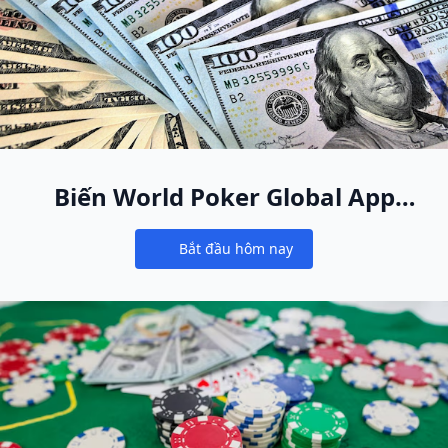
- YouTube
Nhà tài trợ Tiêu đề WPT Global Now cho Triton Poker Super 
Tài Xỉu Là Gì? Bí Mật Tên Gốc Sic Bo Hút Hồn!
WPT Global từ Chủ nhật Hyper PKO Showdown: Mua thấp p
Game Tặng Tiền Trải Nghiệm: Phân Biệt Tiền Thưởng Và Tiề
Trang Cá Cược Tặng Tiền Miễn Phí
Nổ Hũ Là Gì? Bí Quyết Quay Trúng Jackpot Triệu Đô!
WPT Global có ứng dụng di động không?
Hướng dẫn sự kiện WPT Paris 2024
PC gaming giá rẻ Mua máy tính chơi game tặng màn hình
Tương lai của trò chơi roulette là gì?
Một người phụ nữ hướng dẫn lựa chọn đồ chơi tình dục h
WSOP USA Top 8 Câu hỏi thường gặp
nhà cái tặng tiền trải nghiệm
Chơi Game Bài Tiến Lên Miền Nam Miễn Phí
Roulette đóng vai trò gì trong văn hóa đại chúng chẳng h
Kèo Bóng Đá Châu Âu: Hướng Dẫn Chi Tiết và Cách Đọc Kè
Texas Holdem Flop có nghĩa là gì?
Cách tải xuống WPTGO và bắt đầu
Cuộc thi Discord nóng lên: Hãy tham gia hành động!
Bitstarz không cần tiền thưởng lên tới 5 BTC và 200 v
Cách tải xuống WPTGO và bắt đầu
Hướng Dẫn Chi Tiết Về Fun88 Đăng Nhập
Frank Stepuchin dẫn đầu RRPO WPT Seminole 2024 sau ngà
PC gaming giá rẻ Mua máy tính chơi game tặng màn hình
Hướng Dẫn Chi Tiết Về Fun88 Đăng Nhập
Đủ điều kiện tham quan Red Dragon Poker Tour Jeju 2025 q
Trang bán hàng trực tuyến của Bitis Việt Nam
Game Tặng 100K Trải Nghiệm: Cách Kiểm Tra Thưởng Và Đi
Một số vụ bê bối và tranh cãi nổi tiếng về roulette trong suốt
Sách hướng dẫn giải đấu WPT Australia 2024
Bitstarz không cần tiền thưởng lên tới 5 BTC và 200 vòng q
Paulius Plausinaitis thắng GGMmillion$ SHR với số tiền 31
Hướng Dẫn Chi Tiết Về Fun88 Đăng Nhập
Giải vô địch thế giới WPT 2024 khai mạc tại Wynn Las V
game tặng tiền trải nghiệm
game tặng code trải nghiệm
game tặng code trải nghiệm
game tặng code trải nghiệm
game tặng 100k trải nghiệm
game đăng ký tặng tiền trải nghiệm
Sòng bạc toàn cầu WPT: Một cuộc phiêu lưu đầy thú vị
Cách chơi WPT Global trên máy tính của bạn 2024
Trang Cá Cược Tặng Tiền Miễn Phí
Texas Holdem Flop có nghĩa là gì?
Quảng cáo mới nhất của WPT Global: vé cho một số tiền ch
Các quy tắc và lựa chọn cá cược ban đầu cho roulette là gì?
- YouTube
Giới Thiệu Casino Online Vip79
Cory Zeidman nhận tội về kế hoạch gian lận cá cược thể th
Roulette đóng vai trò gì trong văn hóa đại chúng chẳng h
Doug Polk phải đối mặt với phản ứng dữ dội khi chơi trong 
Lễ hội mùa xuân toàn cầu WPT: 7.000.000 đô la giải thưởn
Ứng dụng sòng bạc trực tuyến hàng đầu năm 2025
Đủ điều kiện tham quan Red Dragon Poker Tour Jeju 2025 q
Trang Cá Cược Tặng Tiền Miễn Phí
Biến World Poker Global App
Máy đánh bạc trả tiền thật mà không cần đặt cọc Chơi miễn
Sòng bạc trực tuyến đáng tin cậy nhất: WPT Global
Chơi Game Bài Tiến Lên Miền Nam Miễn Phí
Những quốc gia nào có thể chơi WPTGlobal vào năm 2024?
HCMIU - Đại học Quốc tế TPHCM Tuyển sinh Thạc sĩ - Tiến s
Game Tặng Code Trải Nghiệm: Cách Tìm Nhập Và Kiểm Tra
Top 6 Nhà Cái Tặng Tiền Cược Miễn Phí 2026 - Nhận N
Hướng dẫn sử dụng voucher Got It
Bạn có thể chơi WPT Global ở đâu? Các quốc gia được hỗ tr
Vui Cùng Dafabet – Khám Phá Thế Giới Cá Cược Đẳng Cấp
Tài Xỉu Là Gì? Bí Mật Tên Gốc Sic Bo Hút Hồn!
Paulius Plausinaitis thắng GGMmillion$ SHR với số tiền 31
TP trong WPT poker là gì?
thành ngôi nhà poker online
Tùy chọn thanh toán tại EVERYGAME Poker: Giao dịch
Hướng Dẫn Chi Tiết Về Fun88 Đăng Nhập
Trang bán hàng trực tuyến của Bitis Việt Nam
Trang Cá Cược Tặng Tiền Miễn Phí
Công nghệ đã ảnh hưởng đến trò chơi roulette như thế nà
Sách hướng dẫn giải đấu WPT Playground 2024
Tiền thưởng chào mừng sòng bạc trực tuyến không có tiền
Bắt đầu hôm nay
Tôi có thể chơi GGPoker ở Mỹ không?
mới của bạn
Notifications
Bạn có thể chơi WPT Global ở đâu? Các quốc gia được hỗ tr
- YouTube
CellphoneS mở bán realme Note 60 với giá chỉ hơn 3 triệu
Hướng Dẫn Chi Tiết Về Fun88 Đăng Nhập
Giới Thiệu Casino Online Vip79
Tôi có thể chơi GGPoker ở Mỹ không?
Nổ Hũ Là Gì? Bí Quyết Quay Trúng Jackpot Triệu Đô!
Ứng dụng sòng bạc trực tuyến hàng đầu năm 2025
TP trong WPT poker là gì?
Lễ hội mùa xuân toàn cầu WPT: 7.000.000 đô la giải thưởn
Trò chơi roulette lần đầu tiên được chơi ở đâu và khi nào?
Giải vô địch WPT Prime trở lại với Jereld Sam Shining
Cách tải xuống đăng ký và Master WPT Global: 2025 Guide 
Một phát bắn - Giải đấu Freezeout của WPT Global
Làm cho Phil Ivey cười có thể biến thành một ngày trả lương
Ngôi sao đang lên của Brazil gây sốc cho tất cả mọi người
Cách giành chiến thắng tại trực tuyến Blackjack: Chiến lượ
Cách tải xuống đăng ký và Master WPT Global: 2025 Guide 
WSOP USA Top 8 Câu hỏi thường gặp
Trang Chủ - CÔNG TY TNHH MTV VÀNG BẠC ĐÁ QUÝ SÀI GÒN
Cách chơi WPT Global trên máy tính của bạn 2024
Quy tắc mới cho Thiên đường WSOP: Thiết bị điện tử và Hỗ 
Top 10 Trang Cá Cược Uy Tín Nhất Việt Nam 2026 - An Toà
WSOP USA Top 8 Câu hỏi thường gặp
Bạn có thể chơi WPT Global ở đâu? Các quốc gia được hỗ tr
Ngày 20-25 tháng 9 năm 2024 Giải vô địch WPT Úc
PC gaming giá rẻ Mua máy tính chơi game tặng màn hình
PC gaming giá rẻ Mua máy tính chơi game tặng màn hình
TP trong WPT poker là gì?
Lịch trình giải đấu toàn cầu WPT 2025
Vui Cùng Dafabet – Khám Phá Thế Giới Cá Cược Đẳng Cấp