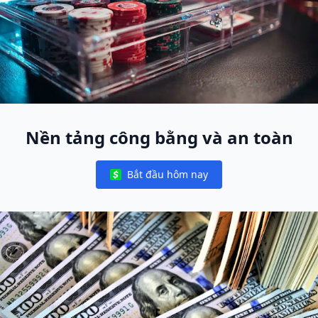
Nền tảng công bằng và an toàn
nhà cái tặng tiền trải nghiệm
Trang bán hàng trực tuyến của Bitis Việt Nam
Bắt đầu hôm nay
Notifications
WPT Global vs GGPoker: Bạn nên chọn nền tảng poke
PC gaming giá rẻ Mua máy tính chơi game tặng màn h
game tặng 100k trải nghiệm
game đăng ký tặng tiền trải nghiệm
game tặng code trải nghiệm
game tặng 100k trải nghiệm
game tặng 100k trải nghiệm
nhà cái tặng tiền trải nghiệm
Cuộc đua gay cấn dành cho Cầu thủ xuất sắc nhất WP
WPT Global: Sự lựa chọn hàng đầu cho người chơi poker
- YouTube
Cory Zeidman nhận tội về kế hoạch gian lận cá cược thể th
Cory Zeidman nhận tội về kế hoạch gian lận cá cược thể th
7 App Chơi Game Kiếm Tiền Uy Tín 2025 - Rút Tiền Về Ngâ
TP trong WPT poker là gì?
Ai có nhiều vòng tay WSOP nhất?
Những quốc gia nào bị hạn chế trên WPT Global?
Tôi có thể chơi GGPoker ở Mỹ không?
VIP Poker tải apk mới nhất- Juxia
WPT Global có ứng dụng di động không?
Top Game Bài Đổi Thưởng Uy Tín Nhất 2026 - Thắng To Nh
HCMIU - Đại học Quốc tế TPHCM Tuyển sinh Thạc sĩ - Tiến s
Sách hướng dẫn giải đấu WPT Australia 2024
Trang Chủ - CÔNG TY TNHH MTV VÀNG BẠC ĐÁ QUÝ SÀI GÒN
PC gaming giá rẻ Mua máy tính chơi game tặng màn hình
7 App Chơi Game Kiếm Tiền Uy Tín 2025 - Rút Tiền Về Ngâ
Hướng dẫn rút tiền toàn cầu của WPT: Tiền mặt được thực 
Game Tặng 100K Trải Nghiệm: Cách Kiểm Tra Thưởng Và Đi
Một phát bắn - Giải đấu Freezeout của WPT Global
Bitstarz không cần tiền thưởng lên tới 5 BTC và 200 v
Error
Lịch trình giải đấu toàn cầu WPT 2025
- YouTube
Giới Thiệu Casino Online Vip79
Sách hướng dẫn giải đấu WPT Australia 2024
VIP Poker tải apk mới nhất- Juxia
Cách giành chiến thắng tại các vị trí trực tuyến vào n
Tiền thưởng chào mừng sòng bạc trực tuyến không có tiền
Martin Tsvetanov giành chiến thắng trong sự kiện chính Eu
Sự trở lại của Shevliakov giành giải thưởng hàng triệu eu
68 Game Bài Trụ Số Ở Đâu?
Tùy chọn thanh toán tại EVERYGAME Poker: Giao dịch nha
Lịch thi WPT Châu Á Thái Bình Dương 2024-2025
2025 Vụ nổ WSOP! Các định dạng mới + Giải thưởng lớ