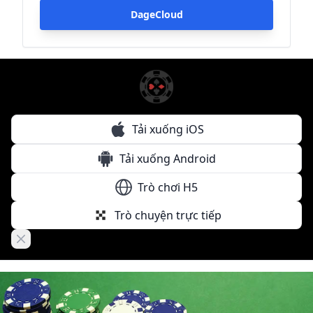
DageCloud
nhà cái tặng tiền trải nghiệm
Roulette đóng vai trò gì trong văn hóa đại chúng chẳng h
Nguồn gốc của cái tên Roulette là gì?
Một phát bắn - Giải đấu Freezeout của WPT Global
Tải xuống iOS
Công nghệ đã ảnh hưởng đến trò chơi roulette như thế nà
Cách giành chiến thắng tại các vị trí trực tuyến vào năm 20
Tải xuống Android
Game Đăng Ký Tặng Tiền Trải Nghiệm: Quy Trình Và Điều K
Rake Chase là gì?
Trò chơi H5
Những quốc gia nào có thể chơi WPTGlobal vào năm 2024?
Trò chuyện trực tiếp
Sự ra đời của sòng bạc trực tuyến đã tác động đến trò chơi
Top 5 Nhà Cái Uy Tín Nhất Việt Nam 2024
Close banner
nhà cái tặng tiền trải nghiệm
Một số vụ bê bối và tranh cãi nổi tiếng về roulette trong suốt
game tặng tiền trải nghiệm
game tặng tiền trải nghiệm
game đăng ký tặng tiền trải nghiệm
Cách chơi WPT Global trên máy tính của bạn 2024
WPT Global Million Hyper PKO Showdown: Chi tiết & Hướng
7 App Chơi Game Kiếm Tiền Uy Tín 2025 - Rút Tiền Về Ngâ
Luật Chơi Poker Online tại DA88
Error