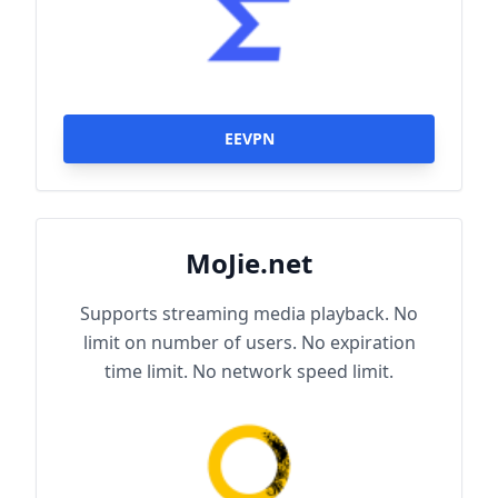
EEVPN
MoJie.net
Supports streaming media playback. No
limit on number of users. No expiration
time limit. No network speed limit.