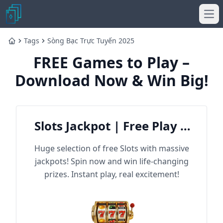
Ope
Tags
Sòng Bạc Trực Tuyến 2025
Home
FREE Games to Play –
Download Now & Win Big!
Slots Jackpot | Free Play &
Win Big
Huge selection of free Slots with massive
jackpots! Spin now and win life-changing
prizes. Instant play, real excitement!