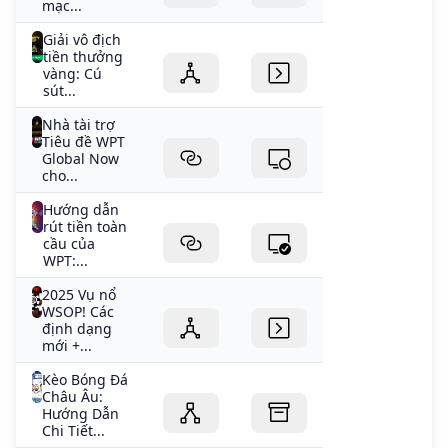
mạc...
Giải vô địch
tiền thưởng
vàng: Cú
sút...
Nhà tài trợ
Tiêu đề WPT
Global Now
cho...
Hướng dẫn
rút tiền toàn
cầu của
WPT:...
2025 Vụ nổ
WSOP! Các
định dạng
mới +...
Kèo Bóng Đá
Châu Âu:
Hướng Dẫn
Chi Tiết...