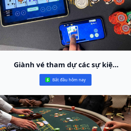
Cách tải xuống WPTGO và bắt đầu
Lịch thi WPT Châu Á Thái Bình Dương 2024-2025
Texas Holdem Flop có nghĩa là gì?
Giành vé tham dự các sự kiện
World Poker Free App trực tiếp
game đăng ký tặng tiền trải nghiệm
Điều khoản tiền thưởng toàn cầu của WPT: Tiền mặt đư
Bắt đầu hôm nay
toàn cầu
Notifications
Đủ điều kiện cho sự kiện chính của WPT Global thông 
Các quy tắc và lựa chọn cá cược ban đầu cho roulette là
game tặng 100k trải nghiệm
game đăng ký tặng tiền trải nghiệm
game đăng ký tặng tiền trải nghiệm
game tặng 100k trải nghiệm
game tặng code trải nghiệm
game đăng ký tặng tiền trải nghiệm
Lịch trình giải đấu toàn cầu WPT 2025
Đủ điều kiện cho sự kiện chính của WPT Global thông qua 
PC gaming giá rẻ Mua máy tính chơi game tặng màn hình
WPT Global ¥ 110 CN ¥ triệu Chủ nhật Hyper PKO Showdo
Cách giành chiến thắng tại các vị trí trực tuyến vào năm 20
Cách giành chiến thắng tại các vị trí trực tuyến vào năm 20
Phil Ivey tổ chức trò chơi gặp gỡ lễ hội tại Wynn Las Vegas
Giải vô địch WPT khơi dậy tinh thần của huyền thoại P
Trang Chủ - CÔNG TY TNHH MTV VÀNG BẠC ĐÁ QUÝ SÀI GÒN
Vincent Meli tăng lên 100.000 với K♣️ J♣️ Francois Tosques Call
Cách chơi WPT Global trên máy tính của bạn 2024
Giới Thiệu Casino Online BK8
Texas Holdem Flop có nghĩa là gì?
Giới Thiệu Casino Online BK8
Doug Polk phải đối mặt với phản ứng dữ dội khi chơi tr
CellphoneS mở bán realme Note 60 với giá chỉ hơn 3 triệu
Giới Thiệu Casino Online Vip79
Đủ điều kiện cho sự kiện chính của WPT Global thông qua 
Paulius Plausinaitis thắng GGMmillion$ SHR với số tiền 31
Giải vô địch WPT Prime trở lại với Jereld Sam Shining
404 Not Found
Làm cho Phil Ivey cười có thể biến thành một ngày trả l
Paulius Plausinaitis thắng GGMmillion$ SHR với số tiền 31
- YouTube
88vin cổng game đổi thưởng quốc tế 88vin.shop link chính
WPT Global có ứng dụng di động không?
Trò chơi roulette lần đầu tiên được chơi ở đâu và khi nào?
Sự trở lại của Shevliakov giành giải thưởng hàng triệu eu
Giới Thiệu Casino Online BK8