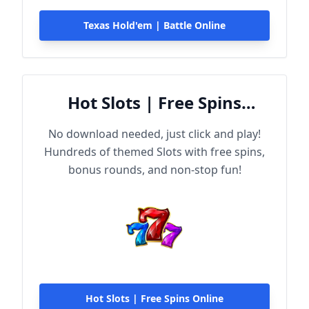
Texas Hold'em | Battle Online
Hot Slots | Free Spins
Online
No download needed, just click and play!
Hundreds of themed Slots with free spins,
bonus rounds, and non-stop fun!
Hot Slots | Free Spins Online