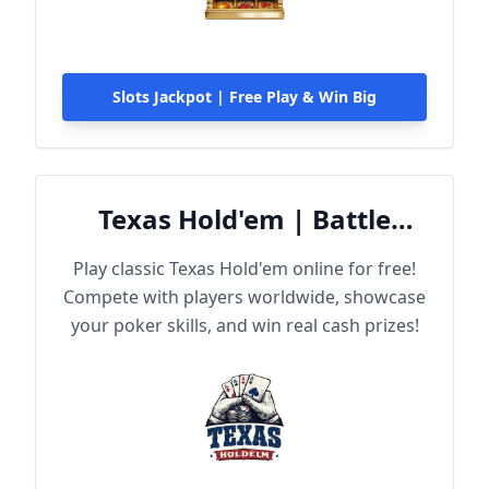
Slots Jackpot | Free Play & Win Big
Texas Hold'em | Battle
Online
Play classic Texas Hold'em online for free!
Compete with players worldwide, showcase
your poker skills, and win real cash prizes!