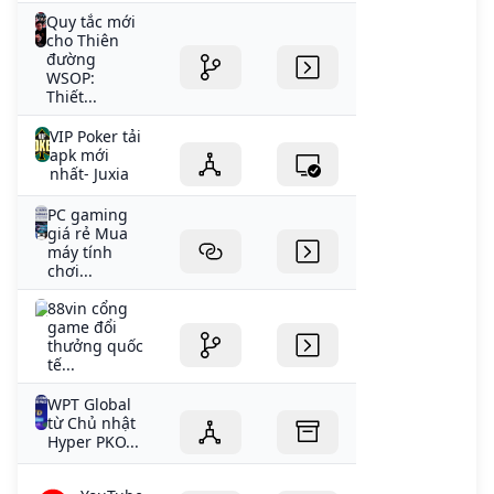
Quy tắc mới
cho Thiên
đường
WSOP:
Thiết...
VIP Poker tải
apk mới
nhất- Juxia
PC gaming
giá rẻ Mua
máy tính
chơi...
88vin cổng
game đổi
thưởng quốc
tế...
WPT Global
từ Chủ nhật
Hyper PKO...