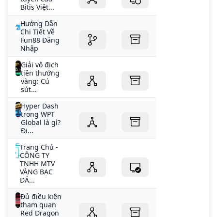
Một số vụ bê bối và tranh cãi nổi tiếng về roulette trong s
Bitis Việt...
game đăng ký tặng tiền trải nghiệm
Hướng Dẫn
Các giải đấu hàng ngày từ WPT Global
Chi Tiết Về
Fun88 Đăng
Sử dụng mã tiền thưởng WPT777 để yêu cầu ưu đãi đặc bi
Nhập
- YouTube
Giải vô địch
- YouTube
tiền thưởng
Sòng bạc trực tuyến đáng tin cậy nhất: WPT Global
vàng: Cú
404 Error Page
sút...
Code Meme Sea update 5.0 mới nhất 03/2025 Cách nhập
Hyper Dash
- YouTube
trong WPT
Global là gì?
Một số vụ bê bối và tranh cãi nổi tiếng về roulette trong s
Đi...
Công nghệ đã ảnh hưởng đến trò chơi roulette như thế 
Trang Chủ -
CÔNG TY
TNHH MTV
VÀNG BẠC
ĐÁ...
Đủ điều kiện
tham quan
Red Dragon