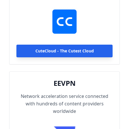
hundreds of content providers worldwide.
With up to 2000Mbps single-line access
capacity and 1000+ high-speed servers
globally, enjoy fast and stable connections
anytime, anywhere.
CuteCloud - The Cutest Cloud
EEVPN
Network acceleration service connected
with hundreds of content providers
worldwide