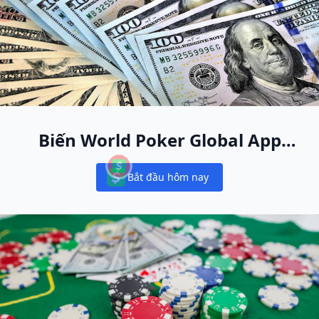
Mẹo mới toàn cầu của WPT: Xem trước cá cược tuần 6 của
Đối tác toàn cầu của WPT với Câu lạc bộ bài Poker & Sòng b
Công nghệ đã ảnh hưởng đến trò chơi roulette như thế nà
Bạn có thể chơi WPT Global ở đâu? Các quốc gia được hỗ tr
WPT Global: Sự lựa chọn hàng đầu cho người chơi poker
James Obst giành chức vô địch WPT Australia và giành được
Đủ điều kiện cho sự kiện chính của WPT Global thông 
Tài Xỉu Là Gì? Bí Mật Tên Gốc Sic Bo Hút Hồn!
Nổ Hũ Là Gì? Bí Quyết Quay Trúng Jackpot Triệu Đô!
Cuộc đua gay cấn dành cho Cầu thủ xuất sắc nhất WPT mùa
68 Game Bài Trụ Số Ở Đâu?
Ai đã phát minh ra trò chơi roulette?
Nguồn gốc của cái tên Roulette là gì?
game tặng code trải nghiệm
Vui Cùng Dafabet – Khám Phá Thế Giới Cá Cược Đẳng Cấp
Sòng bạc tiền thưởng hàng đầu không có tiền gửi vào năm 
Giải vô địch WPT khơi dậy tinh thần của huyền thoại Poker
Các giải đấu poker trực tuyến hàng đầu để xem và chơi và
Những quốc gia nào bị hạn chế trên WPT Global?
WPT Global: Sự lựa chọn hàng đầu cho người chơi poker
Lễ hội mùa xuân toàn cầu WPT: 7.000.000 đô la giải 
Phần thưởng chào mừng mới của WPT Global: lên tới $ 35
WPT Global vs GGPoker: Bạn nên chọn nền tảng poker nào
Vincent Meli tăng lên 100.000 với K♣️ J♣️ Francois Tosques Call
Cuộc thi Discord nóng lên: Hãy tham gia hành động!
TP trong WPT poker là gì?
Frank Stepuchin dẫn đầu RRPO WPT Seminole 2024 sau ngà
Cách tải xuống đăng ký và Master WPT Global: 2025 G
Lịch trình giải đấu toàn cầu WPT 2025
Tiền thưởng chào mừng sòng bạc trực tuyến không có tiền
WPT Global vs GGPoker: Bạn nên chọn nền tảng poker nào
Hyper Dash trong WPT Global là gì? Đi sâu vào hành động 
Top 7 Game tặng 100k trải nghiệm (tặng 100k khi đăng ký)
Cory Zeidman nhận tội về kế hoạch gian lận cá cược thể th
Tiêu đề EPT củng cố danh tiếng của Stephen Song nh
game tặng tiền trải nghiệm
game tặng 100k trải nghiệm
nhà cái tặng tiền trải nghiệm
game tặng 100k trải nghiệm
nhà cái tặng tiền trải nghiệm
game tặng 100k trải nghiệm
PC gaming giá rẻ Mua máy tính chơi game tặng màn h
Một số vụ bê bối và tranh cãi nổi tiếng về roulette trong suốt
Một người phụ nữ hướng dẫn lựa chọn đồ chơi tình dục h
Hướng dẫn sự kiện WPT Paris 2024
- YouTube
Chơi Tiến Lên Miền Nam Offline: Hướng Dẫn Tải Game và C
Top 5 Cổng Game Tặng 100K Trải Nghiệm Tốt Nhất 2024
Nhà tài trợ Tiêu đề WPT Global Now cho Triton Poker S
TP trong WPT poker là gì?
Ngày 20-25 tháng 9 năm 2024 Giải vô địch WPT Úc
Luật Chơi Poker Online tại DA88
Hướng dẫn rút tiền toàn cầu của WPT: Tiền mặt được thực 
Bạn có thể chơi WPT Global ở đâu? Các quốc gia được hỗ tr
Tiêu đề EPT củng cố danh tiếng của Stephen Song như mộ
Vincent Meli tăng lên 100.000 với K♣️ J♣️ Francois Tosques
Biến World Poker Global App
HCMIU - Đại học Quốc tế TPHCM Tuyển sinh Thạc sĩ - Tiến s
Đánh giá về Everygame Poker: Hướng dẫn chơi Poker trực 
Nhà tài trợ Tiêu đề WPT Global Now cho Triton Poker Super 
TP trong WPT poker là gì?
Sòng bạc tiền thưởng hàng đầu không có tiền gửi vào năm 
Game Tặng Tiền Trải Nghiệm: Phân Biệt Tiền Thưởng Và Tiề
Đối tác toàn cầu của WPT với Câu lạc bộ bài Poker & S
Sự ra đời của sòng bạc trực tuyến đã tác động đến trò chơi
Sự ra đời của sòng bạc trực tuyến đã tác động đến trò chơi
Top 10 Trang Cá Cược Uy Tín Nhất Việt Nam 2026 - An Toà
Giới Thiệu Casino Online Vip79
Quy tắc mới cho Thiên đường WSOP: Thiết bị điện tử và Hỗ 
Timothy Chung: Từ tiệc sinh nhật đến nhà vô địch WPT Pri
thành ngôi nhà poker online
Sách hướng dẫn giải đấu WPT Playground 2024
Máy đánh bạc trả tiền thật mà không cần đặt cọc Chơi miễn
Paulius Plausinaitis thắng GGMmillion$ SHR với số tiền 31
404 Error Page
Máy đánh bạc trả tiền thật mà không cần đặt cọc Chơi miễn
Cuộc thi Discord nóng lên: Hãy tham gia hành động!
Bitstarz không cần tiền thưởng lên tới 5 BTC và 200 vòng q
Bắt đầu hôm nay
Ngày 20-25 tháng 9 năm 2024 Giải vô địch WPT Úc
mới của bạn
Notifications
Vui Cùng Dafabet – Khám Phá Thế Giới Cá Cược Đẳng Cấp
WPT Global ¥ 110 CN ¥ triệu Chủ nhật Hyper PKO Showdo
Martin Tsvetanov giành chiến thắng trong sự kiện chính Eu
Luật Chơi Poker Online tại DA88
Lịch thi WPT Châu Á Thái Bình Dương 2024-2025
WSOP USA Top 8 Câu hỏi thường gặp
Cách chơi WPT Global trên máy tính của bạn 2024
Bạn có thể chơi WPT Global ở đâu? Các quốc gia được hỗ tr
22bet – Trải Nghiệm Cá Cược Trực Tuyến Đẳng Cấp
Tôi có thể chơi GGPoker ở Mỹ không?
Lịch trình giải đấu toàn cầu WPT 2025
Nhà tài trợ Tiêu đề WPT Global Now cho Triton Poker Super 
Sự trở lại của Shevliakov giành giải thưởng hàng triệu eu
Cách chơi WPT Global trên máy tính của bạn 2024
Bitstarz không cần tiền thưởng lên tới 5 BTC và 200 vòng q
Poker toàn cầu có phải là tiền thật không?
Nổ Hũ Là Gì? Bí Quyết Quay Trúng Jackpot Triệu Đô!
Đánh giá về Everygame Poker: Hướng dẫn chơi Poker trực 
Lịch thi WPT Châu Á Thái Bình Dương 2024-2025
WPT Global Million Hyper PKO Showdown: Chi tiết & Hướng
Hyper Dash trong WPT Global là gì? Đi sâu vào hành động 
WPT Global tổ chức sự kiện ở những quốc gia và khu vực n
Top 5 Cổng Game Tặng 100K Trải Nghiệm Tốt Nhất 2024
Các giải đấu hàng ngày từ WPT Global
22bet – Trải Nghiệm Cá Cược Trực Tuyến Đẳng Cấp
Nhà Cái Tặng Tiền Trải Nghiệm: Tiêu Chí Kiểm Tra Trước Kh
HCMIU - Đại học Quốc tế TPHCM Tuyển sinh Thạc sĩ - Tiến s
Lịch trình giải đấu toàn cầu WPT 2025
Đủ điều kiện tham quan Red Dragon Poker Tour Jeju 2025 q
HCMIU - Đại học Quốc tế TPHCM Tuyển sinh Thạc sĩ - Tiến s
Cách tải xuống đăng ký và Master WPT Global: 2025 Guide 