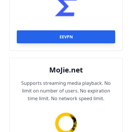
EEVPN
MoJie.net
Supports streaming media playback. No
limit on number of users. No expiration
time limit. No network speed limit.