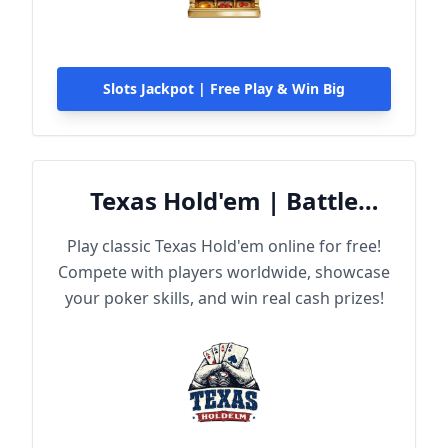
Slots Jackpot | Free Play & Win Big
Texas Hold'em | Battle
Online
Play classic Texas Hold'em online for free!
Compete with players worldwide, showcase
your poker skills, and win real cash prizes!