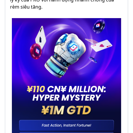
rèm siêu tăng.