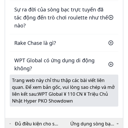
Hướng dẫn rút tiền toàn cầu của WPT: Tiền mặt được t
Giải vô địch tiền thưởng vàng: Cú sút hàng tuần của b
Error
Sự ra đời của sòng bạc trực tuyến đã
Vincent Meli tăng lên 100.000 với K♣️ J♣️ Francois Tosqu
tác động đến trò chơi roulette như thế
Giải vô địch thế giới WPT 2024 khai mạc tại Wynn Las 
nào?
Giới Thiệu Casino Online Vip79
Rake Chase là gì?
WPT Global có ứng dụng di động
không?
game tặng code trải nghiệm
game tặng 100k trải nghiệm
Trang web này chỉ thu thập các bài viết liên
PC gaming giá rẻ Mua máy tính chơi game tặng màn h
Khi nào và tại sao số 0 kép được thêm vào bánh xe rou
quan. Để xem bản gốc, vui lòng sao chép và mở
Cách giành chiến thắng tại trực tuyến Blackjack: Chiế
Một phát bắn - Giải đấu Freezeout của WPT Global
liên kết sau:
WPT Global ¥ 110 CN ¥ Triệu Chủ
7 App Chơi Game Kiếm Tiền Uy Tín 2025 - Rút Tiền Về
Tài Xỉu Là Gì? Bí Mật Tên Gốc Sic Bo Hút Hồn!
Nhật Hyper PKO Showdown
Lịch thi WPT Châu Á Thái Bình Dương 2024-2025
Sòng bạc tiền thưởng hàng đầu không có tiền gửi vào 
Top 5 Cổng Game Tặng 100K Trải Nghiệm Tốt Nhất 202
WPT Global Cow Boy: Quan điểm của người chơi
game tặng tiền trải nghiệm
Cách đủ điều kiện tham gia các sự kiện trực tuyến củ
- YouTube
22bet – Trải Nghiệm Cá Cược Trực Tuyến Đẳng Cấp
Sử dụng mã tiền thưởng WPT777 để yêu cầu ưu đãi đặc
Sòng bạc trực tuyến đáng tin cậy nhất: WPT Global
Top 10 Game Kiếm Tiền Thật Uy Tín Nhất 2026 - Chơi 
Đủ điều kiện cho sự
Ứng dụng sòng bạc