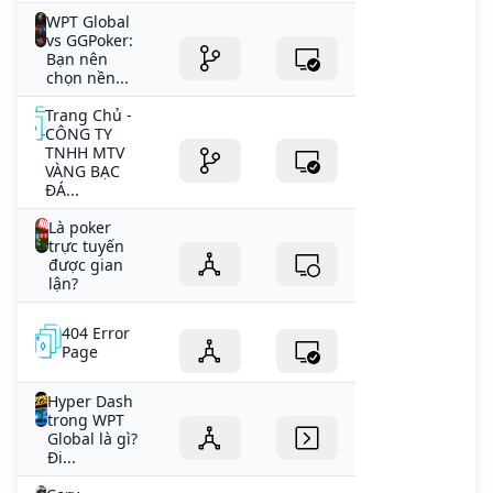
WPT Global
vs GGPoker:
Bạn nên
chọn nền...
Trang Chủ -
CÔNG TY
TNHH MTV
VÀNG BẠC
ĐÁ...
Là poker
trực tuyến
được gian
lận?
404 Error
Page
Hyper Dash
trong WPT
Global là gì?
Đi...