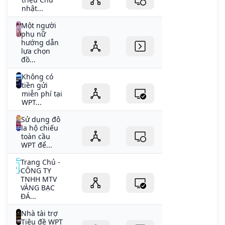
nhật...
Một người
phụ nữ
hướng dẫn
lựa chọn
đồ...
Không có
tiền gửi
miễn phí tại
WPT...
Sử dụng đô
la hộ chiếu
toàn cầu
WPT để...
Trang Chủ -
CÔNG TY
TNHH MTV
VÀNG BẠC
ĐÁ...
Nhà tài trợ
Tiêu đề WPT