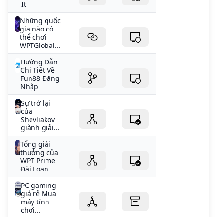
It
Những quốc
gia nào có
thể chơi
WPTGlobal...
Hướng Dẫn
Chi Tiết Về
Fun88 Đăng
Nhập
Sự trở lại
của
Shevliakov
giành giải...
Tổng giải
thưởng của
WPT Prime
Đài Loan...
PC gaming
giá rẻ Mua
máy tính
chơi...