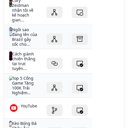
Cory
Zeidman
nhận tội về
kế hoạch
gian...
Ngôi sao
đang lên của
Brazil gây
sốc cho...
Cách giành
chiến thắng
tại trực
tuyến...
Top 5 Cổng
Game Tặng
100K Trải
Nghiệm...
- YouTube
Kèo Bóng Đá