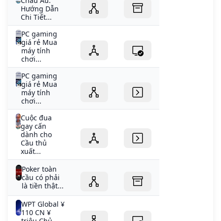
Châu Âu:
Hướng Dẫn
Chi Tiết...
PC gaming
giá rẻ Mua
máy tính
chơi...
PC gaming
giá rẻ Mua
máy tính
chơi...
Cuộc đua
gay cấn
dành cho
Cầu thủ
xuất...
Poker toàn
cầu có phải
là tiền thật...
WPT Global ¥
110 CN ¥
triệu Chủ