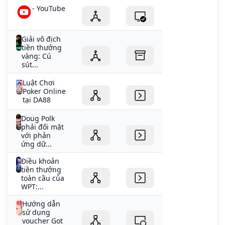
- YouTube
Giải vô địch
tiền thưởng
vàng: Cú
sút...
Luật Chơi
Poker Online
tại DA88
Doug Polk
phải đối mặt
với phản
ứng dữ...
Điều khoản
tiền thưởng
toàn cầu của
WPT:...
Hướng dẫn
sử dụng
voucher Got