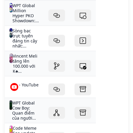
WPT Global
Million
Hyper PKO
Showdown:...
Sòng bạc
trực tuyến
đáng tin cậy
nhất:...
Vincent Meli
tăng lên
100.000 với
K♣️...
- YouTube
WPT Global
Cow Boy:
Quan điểm
của người...
Code Meme