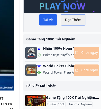
Lễ hội mùa xuân toàn cầu WPT: 7.000.000 đô l
Bạn có biết trò chơi poker trực tuyến WPTGO
PLAY NOW
Nhà tài trợ Tiêu đề WPT Global Now cho Triton
404 Error Page
GAME ĐĂNG KÝ
Chơi Tiến Lên Miền Nam Offline: Hướng Dẫn T
Điều khoản tiền thưởng toàn cầu của WPT: Tiề
Error
Sòng bạc toàn cầu WPT: Một cuộc phiêu lưu đầ
Tải Về
Đọc Thêm
TẶNG TIỀN TRẢI
Lịch thi WPT Châu Á Thái Bình Dương 2024-20
Ai đã phát minh ra trò chơi roulette?
Sự ra đời của sòng bạc trực tuyến đã tác động
Hướng dẫn sự kiện WPT Paris 2024
NGHIỆM
WPT Global Cow Boy: Quan điểm của người ch
Paulius Plausinaitis thắng GGMmillion$ SHR vớ
nhà cái tặng tiền trải nghiệm
Game Tặng 100k Trải Nghiệm
Làm cho Phil Ivey cười có thể biến thành một n
Phil Ivey tổ chức trò chơi gặp gỡ lễ hội tại W
Cách tải xuống đăng ký và Master WPT Global:
Nhận 100% Hoàn Tiền Khi Nạp Lần Đầu
game tặng tiền trải nghiệm
Cách giành chiến thắng tại trực tuyến Blackja
Chơi ngay
- YouTube
Martin Tsvetanov giành chiến thắng trong sự k
Poker trực tuyến chuyên nghiệp, giành 
Cuộc thi Discord nóng lên: Hãy tham gia hành
Phil Ivey tổ chức trò chơi gặp gỡ lễ hội tại W
World Poker Global App
Tôi có thể chơi GGPoker ở Mỹ không?
Sách hướng dẫn giải đấu WPT Playground 202
Chơi ngay
Texas Holdem Flop có nghĩa là gì?
Quy tắc mới cho Thiên đường WSOP: Thiết bị đi
World Poker Free App777
WPT Global ¥ 110 CN ¥ triệu Chủ nhật Hyper
WPT Global: Sự lựa chọn hàng đầu cho người 
Game Đăng Ký Tặng Tiền Trải Nghiệm: Quy Trì
Đủ điều kiện cho sự kiện chính của WPT Globa
game tặng tiền trải nghiệm
Bài Viết Mới Nhất
Hướng dẫn sử dụng voucher Got It
Bạn không thể tải xuống và chơi WPT Poker Gl
Những quốc gia nào bị hạn chế trên WPT Glob
Không có tiền gửi miễn phí tại WPT Global - ch
- YouTube
PC gaming giá rẻ Mua máy tính chơi game tặ
nhà cái tặng tiền trải nghiệm
Game Tặng 100K Trải Nghiệm: Cách Kiểm Tra Thưởng Và Điều Kiện Game Tặng 100K Trải Nghiệm: Cách Kiểm Tra Thưởng Và Điều Kiện Game tặng 100K trải nghiệm thường được quảng bá như một chương trình dành cho tài khoản mới. Người dùng đăng ký, hoàn thành một số bước xác minh hoặc kích hoạt ưu đãi rồi nhận số dư khuyến mãi để thử trò chơi. Tuy nhiên, con số 100K không tự động có nghĩa là người chơi nhận được 100.
rs
Bạn có biết trò chơi poker trực tuyến WPTGO
game tặng tiền trải nghiệm
Top Game Bài Đổi Thưởng Uy Tín Nhất 2026 -
Error
 tạo ra
Thưởng 100k
Tiền Trải Nghiệm
Điều Kiện
Paulius Plausinaitis thắng GGMmillion$ SHR vớ
Cuộc đua gay cấn dành cho Cầu thủ xuất sắc 
Lịch trình giải đấu toàn cầu WPT 2025
Đủ điều kiện tham quan Red Dragon Poker Tour