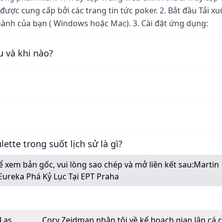
Vegas: Điều gì sẽ xảy ra
được cung cấp bởi các trang tin tức poker. 2. Bắt đầu Tải xu
vị
 trong các giải đấu của riêng mình tại The Lodge
 năm 2025 với WPT Global
 2024?
vào năm 2025: Chơi và giành chiến thắng mà không chi tiê
iành chiến thắng lớn
e và Chiến Thuật Chơi
hành của bạn ( Windows hoặc Mac). 3. Cài đặt ứng dụng:
 Sòng bạc JP Poker ở Ireland
ch nhanh chóng và dễ dàng
ker tiền thật Úc đã đến
 6 của Sportsbook NFL
 & Hướng dẫn sự kiện
 hình
Về Ngân Hàng Ngay
u và khi nào?
 Sòng bạc JP Poker ở Ireland
trong suốt lịch sử là gì?
 trực tuyến của bạn
nh động poker nhanh chóng ly kỳ!
Về Ngân Hàng Ngay
 2025 qua các vệ tinh toàn cầu WPT
hơi Game Hái Ra Tiền Ngay
024
 dục hoàn hảo
 đặc biệt của bạn tại WPT Global
 2024?
iện cổ phần cao của Triton
 roulette của Mỹ?
ước Khi Đăng Ký
triệu
u vực nào?
thế nào?
 hỗ trợ & nổi bật nền tảng
 các quốc gia và khu vực bên dưới
 2024
lette trong suốt lịch sử là gì?
Vegas: Điều gì sẽ xảy ra
 WPT mùa 22 tại Wynn Las Vegas
iến lược cho năm 2025
nhập
ÀI GÒN - SJC
hẳng hạn như phim ảnh và văn học?
Để xem bản gốc, vui lòng sao chép và mở liên kết sau:
Martin
 được thực hiện đơn giản
es Call với K♦️ 10♥️
của WPT vào năm 2025
 SÀI GÒN - SJC
Eureka Phá Kỷ Lục Tại EPT Praha
 động poker nhanh chóng ly kỳ!
WPT Prime UK
ng Và Điều Kiện
 Ngay 50K-588K
ính Eureka phá kỷ lục tại EPT Praha
oker
 6 của Sportsbook NFL
ng Và Tiền Thật
và Hỗ trợ theo thời gian thực
ÀI GÒN - SJC
 trực tuyến của bạn
Về Ngân Hàng Ngay
oulette của Mỹ?
ểm Tra Mã
o năm 2025: Chơi và giành chiến thắng mà không chi tiêu 
 Las
Cory Zeidman nhận tội về kế hoạch gian lận cá 