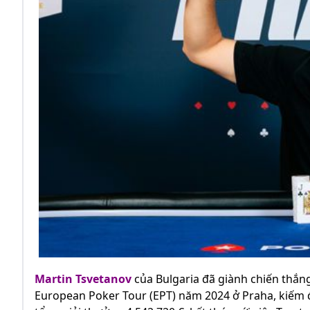
Luật Chơi Poker Online tại DA88
HCMIU - Đại học Quốc tế TPHCM Tuyển sinh Thạc sĩ - Ti
Máy đánh bạc trả tiền thật mà không cần đặt cọc Chơi
Cách đủ điều kiện tham gia các sự kiện trực tuyến củ
Không có tiền gửi miễn phí tại WPT Global - chơi mà kh
Trò chơi roulette lần đầu tiên được chơi ở đâu và khi n
Lễ hội mùa xuân toàn cầu WPT: 7.000.000 đô la giải t
Sử dụng đô la hộ chiếu toàn cầu WPT để vào các sự kiệ
Các quy tắc và lựa chọn cá cược ban đầu cho roulette là
Điều khoản tiền thưởng toàn cầu của WPT: Tiền mặt đư
Quảng cáo mới nhất của WPT Global: vé cho một số tiề
WSOP USA Top 8 Câu hỏi thường gặp
Kèo Bóng Đá Châu Âu: Hướng Dẫn Chi Tiết và Cách Đọ
Những quốc gia nào có thể chơi WPTGlobal vào năm 2
22bet – Trải Nghiệm Cá Cược Trực Tuyến Đẳng Cấp
Ứng dụng sòng bạc trực tuyến hàng đầu năm 2025
Martin Tsvetanov
của Bulgaria đã giành chiến thắng 
European Poker Tour (EPT) năm 2024 ở Praha, kiếm đư