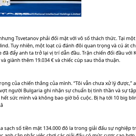
nhưng Tsvetanov phải đối mặt với vô số thách thức. Tại một
lind. Tuy nhiên, một loạt cú đánh đôi quan trọng và cú át ch
ã đẩy anh ta trở lại vị trí dẫn đầu. Trận chiến đối đầu với K
h và giành thêm 19.034 € và chiếc cúp sau thỏa thuận.
ọng của chiến thắng của mình. “Tôi vẫn chưa xử lý được,” 
ợt người Bulgaria ghi nhận sự chuẩn bị tinh thần và sự tậ
 hết sức mình và không bao giờ bỏ cuộc. Bị hạ tới 10 big bli
.â
óa sạch số tiền mặt 134.000 đô la trong giải đấu sự nghiệp 
húc anh cân nhắc việc chơi các giải đấu có mức cược cao hơn