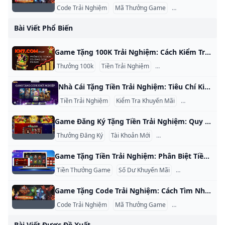
Top 5 sòng bạc trực tuyến năm 2025: chơi ở đâu và giành
Mua Black Myth: Wukong chỉ hơn 100k game thủ cần cản
Code Trải Nghiệm
Mã Thưởng Game
Kiểm Tra Giftcode
68 Game Bài Trụ Số Ở Đâu?
Top 5 Cổng Game Tặng 100K Trải Nghiệm Tốt Nhất 2024
game tặng code trải nghiệm
game tặng code trải nghiệm
game tặng tiền trải nghiệm
Bài Viết Phổ Biến
Sử dụng mã tiền thưởng WPT777 để yêu cầu ưu đãi đặc bi
WPT Global vs GGPoker: Bạn nên chọn nền tảng poker n
Game Tặng 100K Trải Nghiệm: Cách Kiểm Tra Thưởng Và 
Đủ điều kiện tham quan Red Dragon Poker Tour Jeju 2025
Các giải đấu poker trực tuyến hàng đầu để xem và chơi 
Tài Xỉu Là Gì? Bí Mật Tên Gốc Sic Bo Hút Hồn!
Ngày 20-25 tháng 9 năm 2024 Giải vô địch WPT Úc
Texas Holdem Flop có nghĩa là gì?
Top 5 Cổng Game Tặng 100K Trải Nghiệm Tốt Nhất 2024
game tặng code trải nghiệm
68 Game Bài Trụ Số Ở Đâu?
Game Tặng 100K Trải Nghiệm: Cách Kiểm Tra Thưởng Và Điều Kiện Game Tặng 100K Trải Nghiệm: Cách Kiểm Tra Thưởng Và Điều Kiện Game tặng 100K trải nghiệm thường được quảng bá như một chương trình dành cho tài khoản mới. Người dùng đăng ký, hoàn thành một số bước xác minh hoặc kích hoạt ưu đãi rồi nhận số dư khuyến mãi để thử trò chơi. Tuy nhiên, con số 100K không tự động có nghĩa là người chơi nhận được 100.
PC gaming giá rẻ Mua máy tính chơi game tặng màn hìn
Luật Chơi Poker Online tại DA88
Luật Chơi Poker Online tại DA88
Sòng bạc tiền thưởng hàng đầu không có tiền gửi vào nă
7 App Chơi Game Kiếm Tiền Uy Tín 2025 - Rút Tiền Về N
Ngôi sao đang lên của Brazil gây sốc cho tất cả mọi ngư
Thưởng 100k
Tiền Trải Nghiệm
Điều Kiện Khuyến Mãi
Sách hướng dẫn giải đấu WPT Australia 2024
Các giải đấu hàng ngày từ WPT Global
PC gaming giá rẻ Mua máy tính chơi game tặng màn hìn
Texas Holdem Flop có nghĩa là gì?
Luật Chơi Poker Online tại DA88
Bạn có biết trò chơi poker trực tuyến WPTGO
WPT Global vs GGPoker: Bạn nên chọn nền tảng poker n
Điều khoản tiền thưởng toàn cầu của WPT: Tiền mặt được
Bạn có biết trò chơi poker trực tuyến WPTGO
Top 10 Trang Cá Cược Uy Tín Nhất Việt Nam 2026 - An T
Làm cho Phil Ivey cười có thể biến thành một ngày trả lươ
Top 5 Nhà Cái Uy Tín Nhất Việt Nam 2024
Nhà Cái Tặng Tiền Trải Nghiệm: Tiêu Chí Kiểm Tra Trước Khi Đăng Ký Nhà Cái Tặng Tiền Trải Nghiệm: Tiêu Chí Kiểm Tra Trước Khi Đăng Ký Nhà cái tặng tiền trải nghiệm thường quảng bá phần thưởng cho thành viên mới để người dùng thử giao diện, sản phẩm hoặc cơ chế trò chơi. Giá trị hiển thị có thể hấp dẫn, nhưng mức thưởng lớn không đồng nghĩa với điều kiện đơn giản hoặc khả năng rút tiền cao. Cảnh báo: Người dùng tại Việt Nam cần tự kiểm tra quy định pháp luật hiện hành trước khi tham gia hoạt động có yếu tố đặt cược bằng tiền hoặc tài sản.
22bet – Trải Nghiệm Cá Cược Trực Tuyến Đẳng Cấp
Chơi bài xì phé trực tuyến trên Android: Hướng dẫn năm
Các quy tắc và lựa chọn cá cược ban đầu cho roulette là g
WPT Global tổ chức sự kiện ở những quốc gia và khu vực
Trò chơi roulette lần đầu tiên được chơi ở đâu và khi nào
Tiền Trải Nghiệm
Kiểm Tra Khuyến Mãi
An Toàn Tài K
PC gaming giá rẻ Mua máy tính chơi game tặng màn hìn
Nổ Hũ Là Gì? Bí Quyết Quay Trúng Jackpot Triệu Đô!
Chơi Game Bài Tiến Lên Miền Nam Miễn Phí
Tiêu đề EPT củng cố danh tiếng của Stephen Song như 
Giải vô địch WPT khơi dậy tinh thần của huyền thoại Pok
Vincent Meli tăng lên 100.000 với K♣️ J♣️ Francois Tosques Ca
Sự trở lại của Shevliakov giành giải thưởng hàng triệu 
Đối tác toàn cầu của WPT với Câu lạc bộ bài Poker & Sòng
Nguồn gốc của cái tên Roulette là gì?
Game Đăng Ký Tặng Tiền Trải Nghiệm: Quy Trình Và Điều Kiện Game Đăng Ký Tặng Tiền Trải Nghiệm: Quy Trình Và Điều Kiện Game đăng ký tặng tiền trải nghiệm hướng đến người dùng mới muốn thử sản phẩm trước khi quyết định có tiếp tục sử dụng hay không. Phần thưởng có thể được cộng tự động, yêu cầu nhập mã hoặc chỉ xuất hiện sau khi tài khoản hoàn tất xác minh. Lưu ý: Việc tạo tài khoản không bảo đảm người dùng sẽ nhận được tiền mặt.
- YouTube
Cách giành chiến thắng tại trực tuyến Blackjack: Chiến 
Giải vô địch thế giới WPT 2024 khai mạc tại Wynn Las Vega
Nhà Cái Tặng Tiền Trải Nghiệm: Tiêu Chí Kiểm Tra Trước 
Thưởng Đăng Ký
Tài Khoản Mới
Nhận Tiền Trải Nghiệm
Mẹo mới toàn cầu của WPT: Xem trước cá cược tuần 6 c
Chơi bài xì phé trực tuyến trên Android: Hướng dẫn năm
Game Đăng Ký Tặng Tiền Trải Nghiệm: Quy Trình Và Điều
Vui Cùng Dafabet – Khám Phá Thế Giới Cá Cược Đẳng Cấ
game tặng 100k trải nghiệm
game đăng ký tặng tiền trải nghiệm
Các quy tắc và lựa chọn cá cược ban đầu cho roulette là g
Game Tặng Tiền Trải Nghiệm: Phân Biệt Tiền Thưởng Và Tiền Thật Game Tặng Tiền Trải Nghiệm: Phân Biệt Tiền Thưởng Và Tiền Thật Game tặng tiền trải nghiệm có thể cho người dùng một số dư để làm quen với sản phẩm. Vấn đề thường gây nhầm lẫn là giao diện có thể hiển thị tiền thưởng bằng cùng ký hiệu tiền tệ với ví chính, khiến người chơi tưởng toàn bộ số dư đều có thể rút. Nguyên tắc: Chỉ số dư được nền tảng xác định là tiền mặt hoặc tiền thắng đã chuyển đổi mới có khả năng được xem xét rút.
game tặng 100k trải nghiệm
Chơi Tiến Lên Miền Nam Offline: Hướng Dẫn Tải Game và
Chơi bài xì phé trực tuyến trên Android: Hướng dẫn năm
Sự ra đời của sòng bạc trực tuyến đã tác động đến trò ch
Tiêu đề EPT củng cố danh tiếng của Stephen Song như 
Tiền Thưởng Game
Số Dư Khuyến Mãi
Chuyển Đổi Tiền
PC gaming giá rẻ Mua máy tính chơi game tặng màn hìn
Lịch thi WPT Châu Á Thái Bình Dương 2024-2025
game tặng code trải nghiệm
Code Meme Sea update 5.0 mới nhất 03/2025 Cách nhập
Game Tặng Code Trải Nghiệm: Cách Tìm Nhập Và Kiểm Tra Mã Game Tặng Code Trải Nghiệm: Cách Tìm, Nhập Và Kiểm Tra Mã Game tặng code trải nghiệm sử dụng một chuỗi ký tự để kích hoạt quà đăng ký, tiền thưởng, xu, lượt chơi hoặc vật phẩm. Code có thể được phát hành trên website chính thức, trong ứng dụng, qua sự kiện hoặc kênh cộng đồng được xác minh. Cảnh báo: Code hợp lệ không yêu cầu người dùng cung cấp mật khẩu, mã OTP hoặc chuyển tiền cho cá nhân.
Một người phụ nữ hướng dẫn lựa chọn đồ chơi tình dục
Cách đủ điều kiện tham gia các sự kiện trực tuyến của 
Tài Xỉu Là Gì? Bí Mật Tên Gốc Sic Bo Hút Hồn!
Nguồn gốc của cái tên Roulette là gì?
Ngày 20-25 tháng 9 năm 2024 Giải vô địch WPT Úc
Các giải đấu hàng ngày từ WPT Global
HCMIU - Đại học Quốc tế TPHCM Tuyển sinh Thạc sĩ - Tiến
Cách tải xuống WPTGO và bắt đầu
Code Trải Nghiệm
Mã Thưởng Game
Kiểm Tra Giftcode
Top Game Bài Đổi Thưởng Uy Tín Nhất 2026 - Thắng To 
Hướng dẫn sự kiện WPT Paris 2024
Sòng bạc tiền thưởng hàng đầu không có tiền gửi vào nă
Cuộc đua gay cấn dành cho Cầu thủ xuất sắc nhất WPT m
game tặng 100k trải nghiệm
game đăng ký tặng tiền trải nghiệm
Bài Viết Được Đề Xuất