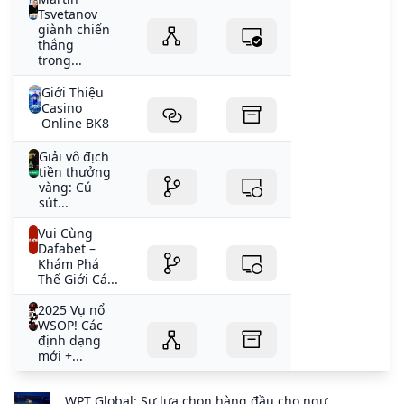
Tsvetanov
giành chiến
thắng
trong...
Giới Thiệu
Casino
Online BK8
Giải vô địch
tiền thưởng
vàng: Cú
sút...
Vui Cùng
Dafabet –
Khám Phá
Thế Giới Cá...
2025 Vụ nổ
WSOP! Các
định dạng
mới +...
nhà cái tặng tiền trải nghiệm
game đăng ký tặng tiền trải nghiệm
game tặng 100k trải nghiệm
WPT Global: Sự lựa chọn hàng đầu cho người chơi poker Khám phá lý do tại sao WPT Global được hỗ trợ bởi các đại sứ poker hàng đầu là nền tảng cuối cùng cho những người đam mê poker. Đăng ký với mã WPT777 để nhận tiền thưởng độc quyền
Một người phụ nữ hướng dẫn lựa chọn đồ chơi tình dục