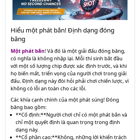
Hiểu một phát bắn! Định dạng đóng
băng
Một phát bắn
! Và đó là một giải đấu đóng băng,
có nghĩa là không nhập lại. Mỗi thí sinh bắt đầu
với một số lượng chip được xác định trước, và khi
họ biến mất, triển vọng của người chơi trong giải
đấu. Định dạng này đòi hỏi phải chơi chiến lược, vì
không có lỗi an toàn cho các lỗi.
Các khía cạnh chính của một phát súng! Đóng
băng bao gồm:
**Cố định:**Người chơi chỉ có một phát bắn và
chỉ một quyết định là quan trọng trong định
dạng này.
**Cổ phần cao:**Không, những lời khiển trách