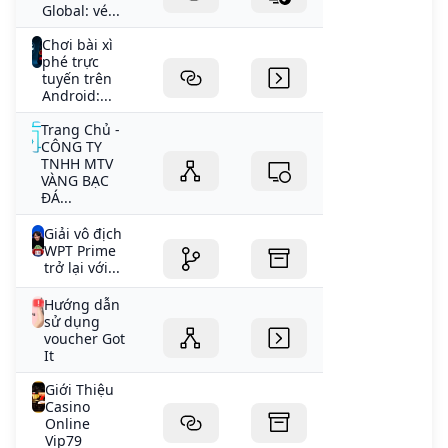
Global: vé...
Chơi bài xì
phé trực
tuyến trên
Android:...
Trang Chủ -
CÔNG TY
TNHH MTV
VÀNG BẠC
ĐÁ...
Giải vô địch
WPT Prime
trở lại với...
Hướng dẫn
sử dụng
voucher Got
It
Giới Thiệu
Casino
Online
Vip79