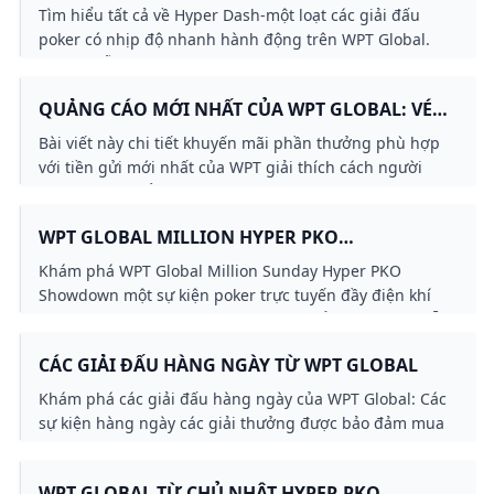
88vin cổng game đổi thưởng quốc tế 88vin.shop link chí
- YouTube
Ứng dụng sòng bạc trực tuyến hàng đầu năm 2025
SÂU VÀO HÀNH ĐỘNG POKER NHANH CHÓNG
Sách hướng dẫn giải đấu WPT Playground 2024
VIP Poker tải apk mới nhất- Juxia
Ứng dụng sòng bạc trực tuyến hàng đầu năm 2025
Tìm hiểu tất cả về Hyper Dash-một loạt các giải đấu
Top 10 Trang Cá Cược Uy Tín Nhất Việt Nam 2026 - An T
Giải vô địch thế giới WPT 2024 khai mạc tại Wynn Las Vega
nhà cái tặng tiền trải nghiệm
LY KỲ!
Không có tiền gửi miễn phí tại WPT Global - chơi mà khôn
Sòng bạc toàn cầu WPT: Một cuộc phiêu lưu đầy thú vị
poker có nhịp độ nhanh hành động trên WPT Global.
Cách đủ điều kiện tham gia các sự kiện trực tuyến của 
Ngày 20-25 tháng 9 năm 2024 Giải vô địch WPT Úc
Nhà Cái Tặng Tiền Trải Nghiệm: Tiêu Chí Kiểm Tra Trước 
Bạn có thể chơi WPT Global ở đâu? Các quốc gia được hỗ 
Giải vô địch WPT Prime trở lại với Jereld Sam Shining
Các quy tắc và lựa chọn cá cược ban đầu cho roulette là g
Hướng dẫn này bao gồm cách nó hoạt động cách tham
Những quốc gia nào có thể chơi WPTGlobal vào năm 202
Sử dụng đô la hộ chiếu toàn cầu WPT để vào các sự kiện 
Những quốc gia nào bị hạn chế trên WPT Global?
Lịch trình giải đấu toàn cầu WPT 2025
WPT Global Cow Boy: Quan điểm của người chơi
gia chiến lược chơi trò chơi và các mẹo để quản lý thời
Code Meme Sea update 5.0 mới nhất 03/2025 Cách nhập
game đăng ký tặng tiền trải nghiệm
game tặng tiền trải nghiệm
QUẢNG CÁO MỚI NHẤT CỦA WPT GLOBAL: VÉ
Đối tác toàn cầu của WPT với Câu lạc bộ bài Poker & Sòng
gian và ngân hàng của bạn để thành công tối đa.
Top 10 Trang Cá Cược Uy Tín Nhất Việt Nam 2026 - An T
Top 6 Nhà Cái Tặng Tiền Cược Miễn Phí 2026 - Nhận Ngay
Một người phụ nữ hướng dẫn lựa chọn đồ chơi tình dục
Mua Black Myth: Wukong chỉ hơn 100k game thủ cần cản
CHO MỘT SỐ TIỀN CHƠI BỔ SUNG
- YouTube
Chơi Game Bài Tiến Lên Miền Nam Miễn Phí
Trang bán hàng trực tuyến của Bitis Việt Nam
Bài viết này chi tiết khuyến mãi phần thưởng phù hợp
404 Error Page
Bạn có thể chơi WPT Global ở đâu? Các quốc gia được hỗ 
Không có tiền gửi miễn phí tại WPT Global - chơi mà khôn
Một số vụ bê bối và tranh cãi nổi tiếng về roulette trong s
với tiền gửi mới nhất của WPT giải thích cách người
404 Not Found
WPT Global Cow Boy: Quan điểm của người chơi
Đủ điều kiện tham quan Red Dragon Poker Tour Jeju 2025
chơi mới có thể yêu cầu thêm vé giải đấu và các vòng
Top 10 Game Kiếm Tiền Thật Uy Tín Nhất 2026 - Chơi Gam
WPT Global Million Hyper PKO Showdown: Chi tiết & Hướ
Top 5 Nhà Cái Uy Tín Nhất Việt Nam 2024
Sử dụng mã tiền thưởng WPT777 để yêu cầu ưu đãi đặc bi
quay toàn cầu dựa trên số tiền gửi của họ cùng với các
- YouTube
WPT GLOBAL MILLION HYPER PKO
Tài Xỉu Là Gì? Bí Mật Tên Gốc Sic Bo Hút Hồn!
Top Game Bài Đổi Thưởng Uy Tín Nhất 2026 - Thắng To 
điều kiện thưởng như yêu cầu đặt cược giới hạn thời
Game Tặng Tiền Trải Nghiệm: Phân Biệt Tiền Thưởng Và T
SHOWDOWN: CHI TIẾT & HƯỚNG DẪN SỰ KIỆN
68 Game Bài Trụ Số Ở Đâu?
gian và biến thể khu vực.
PC gaming giá rẻ Mua máy tính chơi game tặng màn hìn
Tôi có thể chơi GGPoker ở Mỹ không?
Khám phá WPT Global Million Sunday Hyper PKO
Martin Tsvetanov giành chiến thắng trong sự kiện chính 
Cách chơi WPT Global trên máy tính của bạn 2024
Tùy chọn thanh toán tại EVERYGAME Poker: Giao dịch n
Showdown một sự kiện poker trực tuyến đầy điện khí
Hướng dẫn sự kiện WPT Paris 2024
Tiêu đề EPT củng cố danh tiếng của Stephen Song như 
với một giải thưởng được đảm bảo khổng lồ lối vào dễ
Bitstarz không cần tiền thưởng lên tới 5 BTC và 200 vòng
dàng và lối chơi ly kỳ. Tìm hiểu cách nhập miễn phí và
Error
CÁC GIẢI ĐẤU HÀNG NGÀY TỪ WPT GLOBAL
tại sao WPT Global là một nhà lãnh đạo đáng tin cậy
Tiêu đề EPT củng cố danh tiếng của Stephen Song như 
Top 5 sòng bạc trực tuyến năm 2025: chơi ở đâu và giành
trong trò chơi trực tuyến.
Khám phá các giải đấu hàng ngày của WPT Global: Các
sự kiện hàng ngày các giải thưởng được bảo đảm mua
đa dạng và bảo mật mạnh mẽ trong môi trường du lịch
poker thế giới đáng tin cậy.
WPT GLOBAL TỪ CHỦ NHẬT HYPER PKO