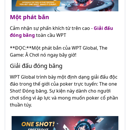
Nhà Cái Tặng Tiền Trải Nghiệm: Tiêu Chí Kiểm Tra Trước Kh
Cách đủ điều kiện tham gia các sự kiện trực tuyến của WP
Cách tải xuống WPTGO và bắt đầu
Cách tải xuống WPTGO và bắt đầu
Nhà tài trợ Tiêu đề WPT Global Now cho Triton Poker Super 
Hướng dẫn rút tiền toàn cầu của WPT: Tiền mặt được thực 
Một phát bắn
Đánh giá về Everygame Poker: Hướng dẫn chơi Poker trực 
Hướng dẫn sử dụng voucher Got It
Cảm nhận sự phấn khích từ trên cao -
Giải đấu
Các quy tắc và lựa chọn cá cược ban đầu cho roulette là gì?
Đánh giá về Everygame Poker: Hướng dẫn chơi Poker trực 
đóng băng
toàn cầu WPT
Doug Polk phải đối mặt với phản ứng dữ dội khi chơi trong 
- YouTube
Tài Xỉu Là Gì? Bí Mật Tên Gốc Sic Bo Hút Hồn!
Ngày 20-25 tháng 9 năm 2024 Giải vô địch WPT Úc
**ĐỌC:**Một phát bắn của WPT Global, The
WPT Global có ứng dụng di động không?
Lịch thi WPT Châu Á Thái Bình Dương 2024-2025
Game: Â Chơi nó ngay bây giờ!
Giải đấu đóng băng
WPT Global trình bày một định dạng giải đấu độc
đáo trong thế giới của poker trực tuyến: The one
Shot! Đóng băng. Sự kiện này dành cho người
chơi sống vì áp lực và mong muốn poker cổ phần
thuần túy.