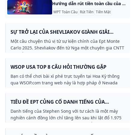
game tặng tiền trải nghiệm
Công nghệ đã ảnh hưởng đến trò chơi roulette như thế 
- YouTube
Hướng Dẫn Chi Tiết Về Fun88 Đăng Nhập
Hướng dẫn rút tiền toàn cầu của WPT: Tiền mặt được thực hiện đơn giản Này, poker bạn bè! Đối với những người đánh cược, những người đã cưỡi sóng toàn cầu WPT và tận hưởng một vài chiến thắng, bạn có thể sẽ tuyệt vọng để rút tiền. Thay vào đó, không cần phải lo lắng, hãy xem hướng dẫn từng bước của chúng tôi về việc rút tiền thắng từ Global WPT một lần và mãi mãi, mà không có bất kỳ biệt ngữ khó hiểu nào.
Cách tải xuống WPTGO và bắt đầu
Paulius Plausinaitis thắng GGMmillion$ SHR với số tiền 
PC gaming giá rẻ Mua máy tính chơi game tặng màn hìn
Poker toàn cầu có phải là tiền thật không?
Tùy chọn thanh toán tại EVERYGAME Poker: Giao dịch n
Vincent Meli tăng lên 100.000 với K♣️ J♣️ Francois Tosques Ca
WPT Toàn Cầu
Rút Tiền
Tiền Mặt
Giải vô địch thế giới WPT 2024 khai mạc tại Wynn Las Vega
- YouTube
Đủ điều kiện cho sự kiện chính của WPT Global thông qu
game tặng code trải nghiệm
Roulette đóng vai trò gì trong văn hóa đại chúng chẳng
game tặng code trải nghiệm
nhà cái tặng tiền trải nghiệm
Phil Ivey tổ chức trò chơi gặp gỡ lễ hội tại Wynn Las Veg
Ngày 20-25 tháng 9 năm 2024 Giải vô địch WPT Úc
Một phát bắn - Giải đấu Freezeout của WPT Global
Top 5 Cổng Game Tặng 100K Trải Nghiệm Tốt Nhất 2024
Vui Cùng Dafabet – Khám Phá Thế Giới Cá Cược Đẳng Cấ
Frank Stepuchin dẫn đầu RRPO WPT Seminole 2024 sau n
Tôi có thể chơi GGPoker ở Mỹ không?
Lịch trình giải đấu toàn cầu WPT 2025
Sòng bạc tiền thưởng hàng đầu không có tiền gửi vào nă
Đánh giá về Everygame Poker: Hướng dẫn chơi Poker trự
SỰ TRỞ LẠI CỦA SHEVLIAKOV GIÀNH GIẢI
Ứng dụng sòng bạc trực tuyến hàng đầu năm 2025
Bạn không thể tải xuống và chơi WPT Poker Global ở các
Sách hướng dẫn giải đấu WPT Australia 2024
Sòng bạc trực tuyến đáng tin cậy nhất: WPT Global
Trò chơi roulette lần đầu tiên được chơi ở đâu và khi nào
Bạn không thể tải xuống và chơi WPT Poker Global ở các
nhà cái tặng tiền trải nghiệm
THƯỞNG HÀNG TRIỆU EURO! LÀM THẾ NÀO
James Obst giành chức vô địch WPT Australia và giành đư
Bạn có biết trò chơi poker trực tuyến WPTGO
Một câu chuyện thú vị từ sự kiện chính của Ept Monte
Trang Cá Cược Tặng Tiền Miễn Phí
Texas Holdem Flop có nghĩa là gì?
Các quy tắc và lựa chọn cá cược ban đầu cho roulette là g
Phil Ivey tổ chức trò chơi gặp gỡ lễ hội tại Wynn Las Veg
Cách bắt đầu chơi bài xì phé trực tuyến vào năm 2025: 
MỘT CÚ SỐC NGHIỆP DƯ MỌI NGƯỜI Ở EPT
Phil Ivey tổ chức trò chơi gặp gỡ lễ hội tại Wynn Las Veg
Lịch trình giải đấu toàn cầu WPT 2025
Carlo 2025. Shevliakov đến từ Nga một chuyên gia CNTT
Sòng bạc tiền thưởng hàng đầu không có tiền gửi vào nă
Cách chơi WPT Global trên máy tính của bạn 2024
Sử dụng mã tiền thưởng WPT777 để yêu cầu ưu đãi đặc bi
Những quốc gia nào bị hạn chế trên WPT Global?
Sử dụng đô la hộ chiếu toàn cầu WPT để vào các sự kiện 
MONTE CARLO?
Tùy chọn thanh toán tại EVERYGAME Poker: Giao dịch n
37 tuổi chơi như một người nghiệp dư đã tuyên bố một
404 Not Found
Luật Chơi Poker Online tại DA88
Ngày 20-25 tháng 9 năm 2024 Giải vô địch WPT Úc
68 Game Bài Trụ Số Ở Đâu?
game đăng ký tặng tiền trải nghiệm
Game Tặng Tiền Trải Nghiệm: Phân Biệt Tiền Thưởng Và T
giải thưởng trị giá 1 triệu euro ấn tượng!
68 Game Bài Trụ Số Ở Đâu?
Chơi Game Bài Tiến Lên Miền Nam Miễn Phí
Hướng Dẫn Chi Tiết Về Fun88 Đăng Nhập
Các giải đấu hàng ngày từ WPT Global
WPT Global Million Hyper PKO Showdown: Chi tiết & Hướ
WSOP USA TOP 8 CÂU HỎI THƯỜNG GẶP
Vui Cùng Dafabet – Khám Phá Thế Giới Cá Cược Đẳng Cấ
Nổ Hũ Là Gì? Bí Quyết Quay Trúng Jackpot Triệu Đô!
Đánh giá về Everygame Poker: Hướng dẫn chơi Poker trự
Chơi bài xì phé trực tuyến trên Android: Hướng dẫn năm
Tiêu đề EPT củng cố danh tiếng của Stephen Song như 
Game Tặng 100K Trải Nghiệm: Cách Kiểm Tra Thưởng Và 
Mẹo mới toàn cầu của WPT: Xem trước cá cược tuần 6 c
Các giải đấu poker trực tuyến hàng đầu để xem và chơi 
TP trong WPT poker là gì?
- YouTube
Bạn có thể chơi bài xì phé trực tuyến tại Hoa Kỳ thông
Trang bán hàng trực tuyến của Bitis Việt Nam
404 Not Found
game tặng code trải nghiệm
Frank Stepuchin dẫn đầu RRPO WPT Seminole 2024 sau n
Công nghệ đã ảnh hưởng đến trò chơi roulette như thế 
qua WSOP.com trang web này là hợp pháp ở Nevada
404 Error Page
Tương lai của trò chơi roulette là gì?
Giới Thiệu Casino Online Vip79
Các giải đấu poker trực tuyến hàng đầu để xem và chơi 
Sách hướng dẫn giải đấu WPT Australia 2024
Máy đánh bạc trả tiền thật mà không cần đặt cọc Chơi mi
New Jersey Michigan và Pennsylvania.
Một người phụ nữ hướng dẫn lựa chọn đồ chơi tình dục
WPT Global vs GGPoker: Bạn nên chọn nền tảng poker n
Top Game Bài Đổi Thưởng Uy Tín Nhất 2026 - Thắng To 
Ngày 20-25 tháng 9 năm 2024 Giải vô địch WPT Úc
Top 10 Trang Cá Cược Uy Tín Nhất Việt Nam 2026 - An T
Các giải đấu poker trực tuyến hàng đầu để xem và chơi 
game tặng code trải nghiệm
nhà cái tặng tiền trải nghiệm
TIÊU ĐỀ EPT CỦNG CỐ DANH TIẾNG CỦA
Tổng giải thưởng của WPT Prime Đài Loan là bao nhiêu
Texas Holdem Flop có nghĩa là gì?
Lịch trình giải đấu toàn cầu WPT 2025
Những quốc gia nào bị hạn chế trên WPT Global?
Top Game Bài Đổi Thưởng Uy Tín Nhất 2026 - Thắng To 
STEPHEN SONG NHƯ MỘT MÁY NGHIỀN CÁNH
Texas Holdem Flop có nghĩa là gì?
Martin Tsvetanov giành chiến thắng trong sự kiện chính 
Trang Cá Cược Tặng Tiền Miễn Phí
Danh tiếng của Stephen Song với tư cách là một máy
James Obst giành chức vô địch WPT Australia và giành đư
Sự trở lại của Shevliakov giành giải thưởng hàng triệu 
ĐỒNG LỚN
Doug Polk phải đối mặt với phản ứng dữ dội khi chơi tron
Hyper Dash trong WPT Global là gì? Đi sâu vào hành độn
nghiền cánh đồng lớn chỉ tăng lên sau khi lật đổ 1.975
68 Game Bài Trụ Số Ở Đâu?
68 Game Bài Trụ Số Ở Đâu?
Nhà tài trợ Tiêu đề WPT Global Now cho Triton Poker Sup
mục nhập 2024 EPT Barcelona với số điểm cao nhất
TP trong WPT poker là gì?
Một người phụ nữ hướng dẫn lựa chọn đồ chơi tình dục
Sòng bạc tiền thưởng hàng đầu không có tiền gửi vào nă
Cách chơi WPT Global trên máy tính của bạn 2024
trong sự nghiệp là hơn 14 triệu đô la.
VIP Poker tải apk mới nhất- Juxia