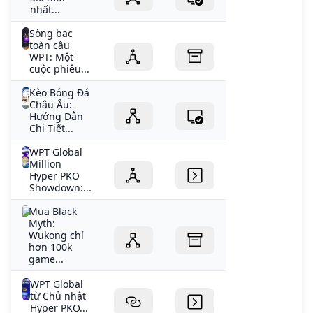
nhất...
Sòng bạc
toàn cầu
WPT: Một
cuộc phiêu...
Kèo Bóng Đá
Châu Âu:
Hướng Dẫn
Chi Tiết...
WPT Global
Million
Hyper PKO
Showdown:...
Mua Black
Myth:
Wukong chỉ
hơn 100k
game...
WPT Global
từ Chủ nhật
Hyper PKO...