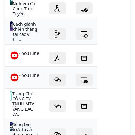
Nghiệm Cá
Cược Trực
Tuyến...
Cách giành
chiến thắng
tại các vị
trí...
- YouTube
- YouTube
Trang Chủ -
CÔNG TY
TNHH MTV
VÀNG BẠC
ĐÁ...
Sòng bạc
trực tuyến
đáng tin cậy