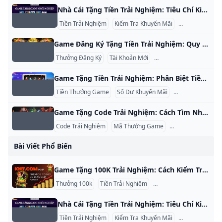
Cách tải xuống đăng ký và Master WPT Global: 2025 Guid
Cách tải xuống WPTGO và bắt đầu
TP trong WPT poker là gì?
Chơi Tiến Lên Miền Nam Offline: Hướng Dẫn Tải Game và
Nhà Cái Tặng Tiền Trải Nghiệm: Tiêu Chí Kiểm Tra Trước Khi Đăng Ký Nhà Cái Tặng Tiền Trải Nghiệm: Tiêu Chí Kiểm Tra Trước Khi Đăng Ký Nhà cái tặng tiền trải nghiệm thường quảng bá phần thưởng cho thành viên mới để người dùng thử giao diện, sản phẩm hoặc cơ chế trò chơi. Giá trị hiển thị có thể hấp dẫn, nhưng mức thưởng lớn không đồng nghĩa với điều kiện đơn giản hoặc khả năng rút tiền cao. Cảnh báo: Người dùng tại Việt Nam cần tự kiểm tra quy định pháp luật hiện hành trước khi tham gia hoạt động có yếu tố đặt cược bằng tiền hoặc tài sản.
Cuộc đua gay cấn dành cho Cầu thủ xuất sắc nhất WPT m
Game Tặng Code Trải Nghiệm: Cách Tìm Nhập Và Kiểm T
Kèo Bóng Đá Châu Âu: Hướng Dẫn Chi Tiết và Cách Đọc 
Làm cho Phil Ivey cười có thể biến thành một ngày trả lươ
Tiền Trải Nghiệm
Kiểm Tra Khuyến Mãi
An Toàn Tài K
Là poker trực tuyến được gian lận?
Cách tải xuống đăng ký và Master WPT Global: 2025 Guid
Timothy Chung: Từ tiệc sinh nhật đến nhà vô địch WPT P
Paulius Plausinaitis thắng GGMmillion$ SHR với số tiền 
Top 5 sòng bạc trực tuyến năm 2025: chơi ở đâu và giành
404 Error Page
11 ứng dụng và trò chơi poker hay nhất dành cho Androi
Game Đăng Ký Tặng Tiền Trải Nghiệm: Quy Trình Và Điều Kiện Game Đăng Ký Tặng Tiền Trải Nghiệm: Quy Trình Và Điều Kiện Game đăng ký tặng tiền trải nghiệm hướng đến người dùng mới muốn thử sản phẩm trước khi quyết định có tiếp tục sử dụng hay không. Phần thưởng có thể được cộng tự động, yêu cầu nhập mã hoặc chỉ xuất hiện sau khi tài khoản hoàn tất xác minh. Lưu ý: Việc tạo tài khoản không bảo đảm người dùng sẽ nhận được tiền mặt.
Top 6 Nhà Cái Tặng Tiền Cược Miễn Phí 2026 - Nhận Ngay
2025 Vụ nổ WSOP! Các định dạng mới + Giải thưởng lớn n
Nhà tài trợ Tiêu đề WPT Global Now cho Triton Poker Sup
Cuộc đua gay cấn dành cho Cầu thủ xuất sắc nhất WPT m
Đối tác toàn cầu của WPT với Câu lạc bộ bài Poker & Sòng
Thưởng Đăng Ký
Tài Khoản Mới
Nhận Tiền Trải Nghiệm
Các giải đấu hàng ngày từ WPT Global
WPT Global có ứng dụng di động không?
Hướng Dẫn Chi Tiết Về Fun88 Đăng Nhập
Một phát bắn - Giải đấu Freezeout của WPT Global
game tặng tiền trải nghiệm
Điều khoản tiền thưởng toàn cầu của WPT: Tiền mặt được
Game Tặng Tiền Trải Nghiệm: Phân Biệt Tiền Thưởng Và Tiền Thật Game Tặng Tiền Trải Nghiệm: Phân Biệt Tiền Thưởng Và Tiền Thật Game tặng tiền trải nghiệm có thể cho người dùng một số dư để làm quen với sản phẩm. Vấn đề thường gây nhầm lẫn là giao diện có thể hiển thị tiền thưởng bằng cùng ký hiệu tiền tệ với ví chính, khiến người chơi tưởng toàn bộ số dư đều có thể rút. Nguyên tắc: Chỉ số dư được nền tảng xác định là tiền mặt hoặc tiền thắng đã chuyển đổi mới có khả năng được xem xét rút.
Cuộc thi Discord nóng lên: Hãy tham gia hành động!
Code Meme Sea update 5.0 mới nhất 03/2025 Cách nhập
Hướng dẫn rút tiền toàn cầu của WPT: Tiền mặt được thự
Tiền Thưởng Game
Số Dư Khuyến Mãi
Chuyển Đổi Tiền
Phil Ivey tổ chức trò chơi gặp gỡ lễ hội tại Wynn Las Veg
Bạn không thể tải xuống và chơi WPT Poker Global ở các
nhà cái tặng tiền trải nghiệm
Game Tặng Code Trải Nghiệm: Cách Tìm Nhập Và Kiểm Tra Mã Game Tặng Code Trải Nghiệm: Cách Tìm, Nhập Và Kiểm Tra Mã Game tặng code trải nghiệm sử dụng một chuỗi ký tự để kích hoạt quà đăng ký, tiền thưởng, xu, lượt chơi hoặc vật phẩm. Code có thể được phát hành trên website chính thức, trong ứng dụng, qua sự kiện hoặc kênh cộng đồng được xác minh. Cảnh báo: Code hợp lệ không yêu cầu người dùng cung cấp mật khẩu, mã OTP hoặc chuyển tiền cho cá nhân.
- YouTube
Là poker trực tuyến được gian lận?
Sòng bạc toàn cầu WPT: Một cuộc phiêu lưu đầy thú vị
Chơi bài xì phé trực tuyến trên Android: Hướng dẫn năm
Code Trải Nghiệm
Mã Thưởng Game
Kiểm Tra Giftcode
Làm cho Phil Ivey cười có thể biến thành một ngày trả lươ
Ngày 20-25 tháng 9 năm 2024 Giải vô địch WPT Úc
game tặng tiền trải nghiệm
game tặng code trải nghiệm
game tặng code trải nghiệm
Bài Viết Phổ Biến
James Obst giành chức vô địch WPT Australia và giành đư
Luật Chơi Poker Online tại DA88
Mẹo mới toàn cầu của WPT: Xem trước cá cược tuần 6 c
PC gaming giá rẻ Mua máy tính chơi game tặng màn hìn
Sử dụng đô la hộ chiếu toàn cầu WPT để vào các sự kiện 
Những quốc gia nào có thể chơi WPTGlobal vào năm 202
James Obst giành chức vô địch WPT Australia và giành đư
Cách giành chiến thắng tại trực tuyến Blackjack: Chiến 
- YouTube
game tặng 100k trải nghiệm
Tài Xỉu Là Gì? Bí Mật Tên Gốc Sic Bo Hút Hồn!
Game Tặng 100K Trải Nghiệm: Cách Kiểm Tra Thưởng Và Điều Kiện Game Tặng 100K Trải Nghiệm: Cách Kiểm Tra Thưởng Và Điều Kiện Game tặng 100K trải nghiệm thường được quảng bá như một chương trình dành cho tài khoản mới. Người dùng đăng ký, hoàn thành một số bước xác minh hoặc kích hoạt ưu đãi rồi nhận số dư khuyến mãi để thử trò chơi. Tuy nhiên, con số 100K không tự động có nghĩa là người chơi nhận được 100.
Đánh giá về Everygame Poker: Hướng dẫn chơi Poker trự
WPT Global tổ chức sự kiện ở những quốc gia và khu vực
Giải vô địch tiền thưởng vàng: Cú sút hàng tuần của bạn
Là poker trực tuyến được gian lận?
Giới Thiệu Casino Online BK8
Roulette đóng vai trò gì trong văn hóa đại chúng chẳng
Thưởng 100k
Tiền Trải Nghiệm
Điều Kiện Khuyến Mãi
11 ứng dụng và trò chơi poker hay nhất dành cho Androi
Điều khoản tiền thưởng toàn cầu của WPT: Tiền mặt được
Sự trở lại của Shevliakov giành giải thưởng hàng triệu 
Top Game Bài Đổi Thưởng Uy Tín Nhất 2026 - Thắng To 
Game Tặng Tiền Trải Nghiệm: Phân Biệt Tiền Thưởng Và T
Texas Holdem Flop có nghĩa là gì?
Bitstarz không cần tiền thưởng lên tới 5 BTC và 200 vòng
Tôi có thể chơi GGPoker ở Mỹ không?
Quảng cáo mới nhất của WPT Global: vé cho một số tiền 
Bạn có thể chơi WPT Global ở đâu? Các quốc gia được hỗ 
WPT Global ¥ 110 CN ¥ triệu Chủ nhật Hyper PKO Show
Martin Tsvetanov giành chiến thắng trong sự kiện chính 
Nhà Cái Tặng Tiền Trải Nghiệm: Tiêu Chí Kiểm Tra Trước Khi Đăng Ký Nhà Cái Tặng Tiền Trải Nghiệm: Tiêu Chí Kiểm Tra Trước Khi Đăng Ký Nhà cái tặng tiền trải nghiệm thường quảng bá phần thưởng cho thành viên mới để người dùng thử giao diện, sản phẩm hoặc cơ chế trò chơi. Giá trị hiển thị có thể hấp dẫn, nhưng mức thưởng lớn không đồng nghĩa với điều kiện đơn giản hoặc khả năng rút tiền cao. Cảnh báo: Người dùng tại Việt Nam cần tự kiểm tra quy định pháp luật hiện hành trước khi tham gia hoạt động có yếu tố đặt cược bằng tiền hoặc tài sản.
Doug Polk phải đối mặt với phản ứng dữ dội khi chơi tron
Rake Chase là gì?
Trò chơi roulette lần đầu tiên được chơi ở đâu và khi nào
Tiêu đề EPT củng cố danh tiếng của Stephen Song như 
Lễ hội mùa xuân toàn cầu WPT: 7.000.000 đô la giải thư
Tiền Trải Nghiệm
Kiểm Tra Khuyến Mãi
An Toàn Tài K
Top 5 Cổng Game Tặng 100K Trải Nghiệm Tốt Nhất 2024