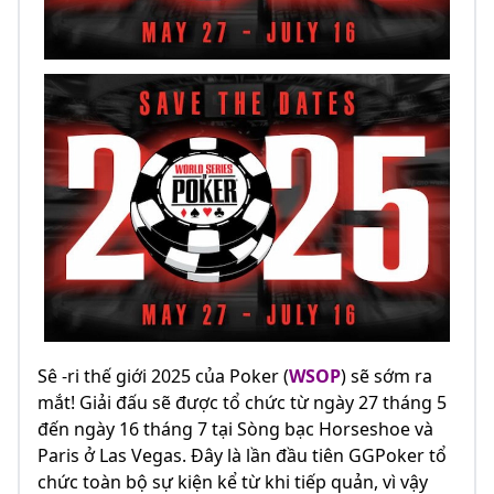
Bạn có thể chơi WPT Global ở đâu? Các quốc gia được hỗ tr
WPT Global có ứng dụng di động không?
PC gaming giá rẻ Mua máy tính chơi game tặng màn hình
Kèo Bóng Đá Châu Âu: Hướng Dẫn Chi Tiết và Cách Đọc Kè
Vincent Meli tăng lên 100.000 với K♣️ J♣️ Francois Tosques Call
Bạn có biết trò chơi poker trực tuyến WPTGO
Cách bắt đầu chơi bài xì phé trực tuyến vào năm 2025: Hư
Sòng bạc trực tuyến đáng tin cậy nhất: WPT Global
Giải vô địch thế giới WPT 2024 khai mạc tại Wynn Las Vegas:
Không có tiền gửi miễn phí tại WPT Global - chơi mà không 
Là poker trực tuyến được gian lận?
Texas Holdem Flop có nghĩa là gì?
WPT Global từ Chủ nhật Hyper PKO Showdown: Mua thấp p
TP trong WPT poker là gì?
Sử dụng mã tiền thưởng WPT777 để yêu cầu ưu đãi đặc biệt
Cuộc đua gay cấn dành cho Cầu thủ xuất sắc nhất WPT mùa
Sê -ri thế giới 2025 của Poker (
WSOP
) sẽ sớm ra
mắt! Giải đấu sẽ được tổ chức từ ngày 27 tháng 5
đến ngày 16 tháng 7 tại Sòng bạc Horseshoe và
Paris ở Las Vegas. Đây là lần đầu tiên GGPoker tổ
chức toàn bộ sự kiện kể từ khi tiếp quản, vì vậy