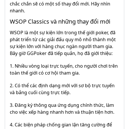
chắc chắn sẽ có một số thay đổi mới. Hãy nhìn
nhanh.
WSOP Classics và những thay đổi mới
WSOP là một sự kiện lớn trong thế giới poker, đã
phát triển từ các giải đấu quy mô nhỏ thành một
sự kiện lớn với hàng chục ngàn người tham gia.
Bây giờ GGPoker đã tiếp quản, họ đã giới thiệu:
1. Nhiều vòng loại trực tuyến, cho người chơi trên
toàn thế giới có cơ hội tham gia.
2. Có thể các định dạng mới với sơ bộ trực tuyến
và bảng cuối cùng trực tiếp.
3. Đăng ký thông qua ứng dụng chính thức, làm
cho việc xếp hàng nhanh hơn và thuận tiện hơn.
4. Các biện pháp chống gian lận tăng cường để