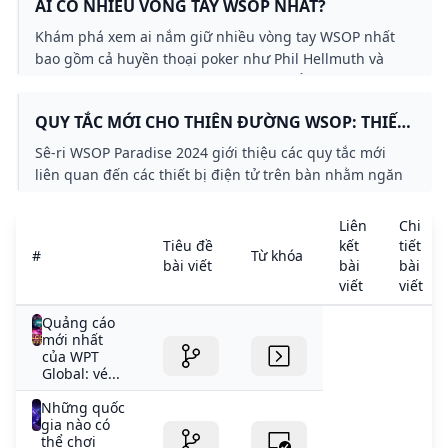
AI CÓ NHIỀU VÒNG TAY WSOP NHẤT?
Sòng bạc tiền thưởng hàng đầu không có tiền gửi vào nă
CellphoneS mở bán realme Note 60 với giá chỉ hơn 3 triệ
Là poker trực tuyến được gian lận?
Phần thưởng chào mừng mới của WPT Global: lên tới $ 
Một phát bắn - Giải đấu Freezeout của WPT Global
PC gaming giá rẻ Mua máy tính chơi game tặng màn hìn
Khám phá xem ai nắm giữ nhiều vòng tay WSOP nhất
Trò chơi roulette lần đầu tiên được chơi ở đâu và khi nào
Game Tặng Tiền Trải Nghiệm: Phân Biệt Tiền Thưởng Và T
WPT Global Million Hyper PKO Showdown: Chi tiết & Hướ
bao gồm cả huyền thoại poker như Phil Hellmuth và
Cách chơi WPT Global trên máy tính của bạn 2024
WPT Global Cow Boy: Quan điểm của người chơi
khám phá sự nghiệp của những tên tuổi lớn nhất trong
Sự trở lại của Shevliakov giành giải thưởng hàng triệu 
trò chơi. Tìm hiểu về thành tích của họ và tìm ra ai có
Tôi có thể chơi GGPoker ở Mỹ không?
QUY TẮC MỚI CHO THIÊN ĐƯỜNG WSOP: THIẾT
thể thách thức kỷ lục đáng kinh ngạc của Hellmuth.
Top 6 Nhà Cái Tặng Tiền Cược Miễn Phí 2026 - Nhận Ngay
VIP Poker tải apk mới nhất- Juxia
BỊ ĐIỆN TỬ VÀ HỖ TRỢ THEO THỜI GIAN THỰC
Sê-ri WSOP Paradise 2024 giới thiệu các quy tắc mới
liên quan đến các thiết bị điện tử trên bàn nhằm ngăn
chặn gian lận. Người chơi và khán giả sẽ bị cấm sử
game tặng tiền trải nghiệm
dụng các thiết bị điện tử và hỗ trợ thời gian thực trong
Liên
Chi
khi thi đấu. Tìm hiểu thêm về những thay đổi quy tắc
Cách đủ điều kiện tham gia các sự kiện trực tuyến của 
Tiêu đề
kết
tiết
#
Từ khóa
cho sự kiện thú vị này.
bài viết
bài
bài
Hướng dẫn rút tiền toàn cầu của WPT: Tiền mặt được thự
viết
viết
Hướng Dẫn Chi Tiết Về Fun88 Đăng Nhập
Luật Chơi Poker Online tại DA88
Quảng cáo
Các giải đấu poker trực tuyến hàng đầu để xem và chơi 
mới nhất
của WPT
WPT Global vs GGPoker: Bạn nên chọn nền tảng poker n
Global: vé...
Trang bán hàng trực tuyến của Bitis Việt Nam
Những quốc
Trang Cá Cược Tặng Tiền Miễn Phí
gia nào có
Texas Holdem Flop có nghĩa là gì?
thể chơi