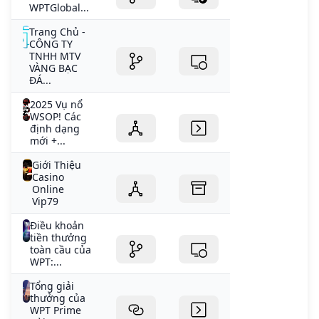
WPT Global ¥ 110 CN ¥ triệu Chủ nhật Hyper PKO Show
WPTGlobal...
game đăng ký tặng tiền trải nghiệm
Trang Chủ -
Đánh giá về Everygame Poker: Hướng dẫn chơi Poker trự
CÔNG TY
TNHH MTV
Giới Thiệu Casino Online Vip79
VÀNG BẠC
Tài Xỉu Là Gì? Bí Mật Tên Gốc Sic Bo Hút Hồn!
ĐÁ...
Cách tải xuống WPTGO và bắt đầu
2025 Vụ nổ
Hướng dẫn rút tiền toàn cầu của WPT: Tiền mặt được thự
WSOP! Các
Điều khoản tiền thưởng toàn cầu của WPT: Tiền mặt được
định dạng
mới +...
Là poker trực tuyến được gian lận?
Tiền thưởng chào mừng sòng bạc trực tuyến không có ti
Giới Thiệu
Casino
WPT Global có ứng dụng di động không?
Online
Paulius Plausinaitis thắng GGMmillion$ SHR với số tiền 
Vip79
Điều khoản
tiền thưởng
toàn cầu của
WPT:...
Tổng giải
thưởng của
WPT Prime