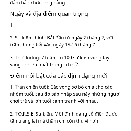
đảm bảo chơi công bằng.
Ngày và địa điểm quan trọng
1.
2. Sự kiện chính: Bắt đầu từ ngày 2 tháng 7, với
trận chung kết vào ngày 15-16 tháng 7.
3. Thời lượng: 7 tuần, có 100 sự kiện vòng tay
vàng - nhiều nhất trong lịch sử.
Điểm nổi bật của các định dạng mới
1. Trận chiến tuổi: Các vòng sơ bộ chia cho các
nhóm tuổi, sau đó sáp nhập sau này những người
chơi trẻ và lớn tuổi cạnh tranh với nhau.
2. T.O.R.S.E. Sự kiện: Một định dạng cổ điển được
tân trang lại mà thậm chí còn thú vị hơn.