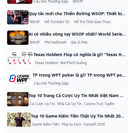
Câu Hỏi Thường Gặp
WSOP
Top 6 Nhà Cái Tặng Tiền Cược Miễn Phí 2026 - Nhận Ngay
Giới Thiệu Casino Online Vip79
Trò chơi roulette lần đầu tiên được chơi ở đâu và khi nào
game tặng 100k trải nghiệm
WPT Global: Sự lựa chọn hàng đầu cho người chơi poker
Quy tắc mới cho Thiên đường WSOP: Thiết bị điện tử và Hỗ trợ theo thời gian thực Chuỗi WSOP Paradise khởi động với các quy tắc mới Chỉ còn vài ngày nữa là loạt World Series of Poker (WSOP) Paradise diễn ra và những người chơi tham dự nên lưu ý về một thay đổi quy tắc quan trọng sẽ ảnh hưởng đến việc sử dụng các thiết bị điện tử tại bàn. Giải đấu bắt đầu ở Bahamas vào ngày 6 tháng 12, bao gồm 13 sự kiện vòng tay vàng trực tiếp và hai sự kiện trực tuyến, tất cả đều được PokerNews đưa tin trực tiếp.
game tặng tiền trải nghiệm
Poker toàn cầu có phải là tiền thật không?
Tương lai của trò chơi roulette là gì?
Hướng dẫn rút tiền toàn cầu của WPT: Tiền mặt được thự
WSOP
Hỗ Trợ Điện Tử
Hỗ Trợ Thời Gian Thực
Ai có nhiều vòng tay WSOP nhất?
nhà cái tặng tiền trải nghiệm
PC gaming giá rẻ Mua máy tính chơi game tặng màn hìn
Ai có nhiều vòng tay WSOP nhất? World Series of Poker (WSOP) là một trong những giải đấu poker uy tín nhất trên thế giới và việc giành được một chiếc vòng tay là một trong những vinh dự cao nhất mà người chơi poker có thể đạt được. Với nhiều sự kiện được tổ chức hàng năm, sự cạnh tranh dành cho những chiếc vòng tay đáng thèm muốn này rất khốc liệt. Nhưng trong số tất cả những người chơi đã giành được vòng tay WSOP, có một người chơi vượt trội hơn những người còn lại.
CellphoneS mở bán realme Note 60 với giá chỉ hơn 3 triệ
Một người phụ nữ hướng dẫn lựa chọn đồ chơi tình dục
Sòng bạc toàn cầu WPT: Một cuộc phiêu lưu đầy thú vị
Hyper Dash trong WPT Global là gì? Đi sâu vào hành độn
Tiêu đề EPT củng cố danh tiếng của Stephen Song như 
Làm cho Phil Ivey cười có thể biến thành một ngày trả lươ
WSOP
Phil Hellmuth
Bài Xì Phé
Cách đủ điều kiện tham gia các sự kiện trực tuyến của 
Máy đánh bạc trả tiền thật mà không cần đặt cọc Chơi mi
Cách tải xuống đăng ký và Master WPT Global: 2025 Guid
game tặng code trải nghiệm
Texas Holdem Flop có nghĩa là gì? “Texas Hold’em Flop” nghĩa là gì? Flop trong Texas Hold’em đề cập đến vòng đặt cược thứ hai trong trò chơi. Trong giai đoạn này, ba lá bài chung sẽ được chia ngửa trên bàn sau khi vòng đặt cược ban đầu hoàn tất. Những điểm chính về thất bại: Bài cộng đồng: Vòng Flop giới thiệu ba lá bài mà tất cả người chơi có thể sử dụng để tạo ra ván bài tốt nhất của mình.
Game Tặng Tiền Trải Nghiệm: Phân Biệt Tiền Thưởng Và T
68 Game Bài Trụ Số Ở Đâu?
Trang Chủ - CÔNG TY TNHH MTV VÀNG BẠC ĐÁ QUÝ SÀI G
Ai đã phát minh ra trò chơi roulette?
Texas Holdem
Rơi Phịch Xuống
Trang Chủ - CÔNG TY TNHH MTV VÀNG BẠC ĐÁ QUÝ SÀI G
Điều khoản tiền thưởng toàn cầu của WPT: Tiền mặt được
Công nghệ đã ảnh hưởng đến trò chơi roulette như thế 
Trang Chủ - CÔNG TY TNHH MTV VÀNG BẠC ĐÁ QUÝ SÀI G
Sự trở lại của Shevliakov giành giải thưởng hàng triệu 
WPT Global có ứng dụng di động không?
Kèo Bóng Đá Châu Âu: Hướng Dẫn Chi Tiết và Cách Đọc 
nhà cái tặng tiền trải nghiệm
Game Đăng Ký Tặng Tiền Trải Nghiệm: Quy Trình Và Điều
TP trong WPT poker là gì? TP trong WPT poker là gì? Điểm giải đấuÂ (TP) được sử dụng để mua vào các giải đấu VIP trên ClubWPT. Tất cả người chơi bắt đầu với số lượng TP cố định (500) khi mở tài khoản VIP. Chúng không thể được tải lại nhưng sẽ tự động được “nạp tiền” một lần mỗi ngày.
Đủ điều kiện tham quan Red Dragon Poker Tour Jeju 2025
Hyper Dash trong WPT Global là gì? Đi sâu vào hành độn
Ngôi sao đang lên của Brazil gây sốc cho tất cả mọi ngư
- YouTube
Là poker trực tuyến được gian lận?
Câu Hỏi Thường Gặp
Một phát bắn - Giải đấu Freezeout của WPT Global
Hướng dẫn sự kiện WPT Paris 2024
Mẹo mới toàn cầu của WPT: Xem trước cá cược tuần 6 c
Trang Chủ - CÔNG TY TNHH MTV VÀNG BẠC ĐÁ QUÝ SÀI G
Cách tải xuống đăng ký và Master WPT Global: 2025 Guid
Cách bắt đầu chơi bài xì phé trực tuyến vào năm 2025: 
game tặng 100k trải nghiệm
Khi nào và tại sao số 0 kép được thêm vào bánh xe roule
Sử dụng đô la hộ chiếu toàn cầu WPT để vào các sự kiện 
Top 10 Trang Cá Cược Uy Tín Nhất Việt Nam 2026 - An Toàn & Thưởng Lớn Những Trang Cá Cược Uy Tín Nhất Hiện Nay: Hướng Dẫn Chọn Nhà Cái An Toàn Trong thế giới cá cược trực tuyến phát triển mạnh mẽ, việc tìm kiếm một trang cá cược uy tín là yếu tố quan trọng nhất quyết định đến trải nghiệm và quyền lợi của bạn. Hiện nay có hàng trăm nhà cái hoạt động, nhưng chỉ một số ít thực sự đáng tin cậy với giấy phép hợp pháp từ các tổ chức như PAGCOR, MGA, và Curacao Gaming.
Các giải đấu poker trực tuyến hàng đầu để xem và chơi 
Giới Thiệu Casino Online BK8
Giới Thiệu Casino Online Vip79
HCMIU - Đại học Quốc tế TPHCM Tuyển sinh Thạc sĩ - Tiến
Cá Cược Uy Tín
Nhà Cái Uy Tín
Casino Trực Tuyến
Trang bán hàng trực tuyến của Bitis Việt Nam
Sử dụng đô la hộ chiếu toàn cầu WPT để vào các sự kiện 
Chơi bài xì phé trực tuyến trên Android: Hướng dẫn năm
game tặng tiền trải nghiệm
Chơi Game Bài Tiến Lên Miền Nam Miễn Phí
Sòng bạc trực tuyến đáng tin cậy nhất: WPT Global
WSOP USA Top 8 Câu hỏi thường gặp
Top 10 Game Kiếm Tiền Thật Uy Tín Nhất 2026 - Chơi Game Hái Ra Tiền Ngay Những Game Kiếm Tiền Thật Uy Tín Nhất 2026: Chơi Game Vừa Giải Trí Vừa Có Thu Nhập Bạn muốn biết những game k
Hướng dẫn sự kiện WPT Paris 2024
Game Tặng Tiền Trải Nghiệm: Phân Biệt Tiền Thưởng Và T
Trang Cá Cược Tặng Tiền Miễn Phí
Giải vô địch tiền thưởng vàng: Cú sút hàng tuần của bạn
Game Kiếm Tiền
Play to Earn
Gamefi 2026
Các giải đấu hàng ngày từ WPT Global
Trò chơi roulette lần đầu tiên được chơi ở đâu và khi nào
Top 6 Nhà Cái Tặng Tiền Cược Miễn Phí 2026 - Nhận Ngay
game tặng 100k trải nghiệm