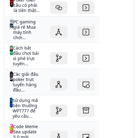
cầu có phải
là tiền thật...
PC gaming
giá rẻ Mua
máy tính
chơi...
Cách bắt
đầu chơi bài
xì phé trực
tuyến...
Các giải đấu
poker trực
tuyến hàng
đầu...
Sử dụng mã
tiền thưởng
WPT777 để
yêu cầu...
Code Meme
Sea update
5.0 mới