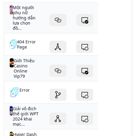
Một người
phụ nữ
hướng dẫn
lựa chọn
đồ...
404 Error
Page
Giới Thiệu
Casino
Online
Vip79
Error
Giải vô địch
thế giới WPT
2024 khai
mạc...
Hyper Dash