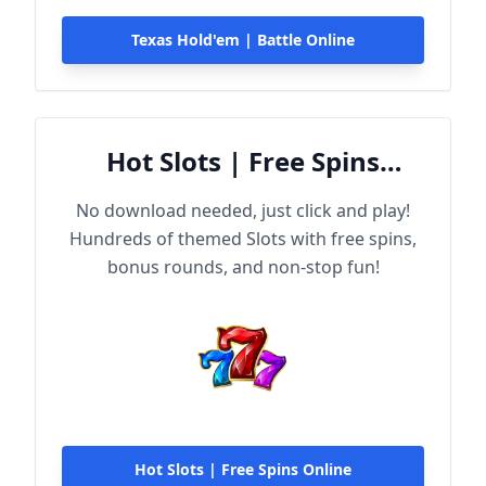
Texas Hold'em | Battle Online
Hot Slots | Free Spins
Online
No download needed, just click and play!
Hundreds of themed Slots with free spins,
bonus rounds, and non-stop fun!
Hot Slots | Free Spins Online