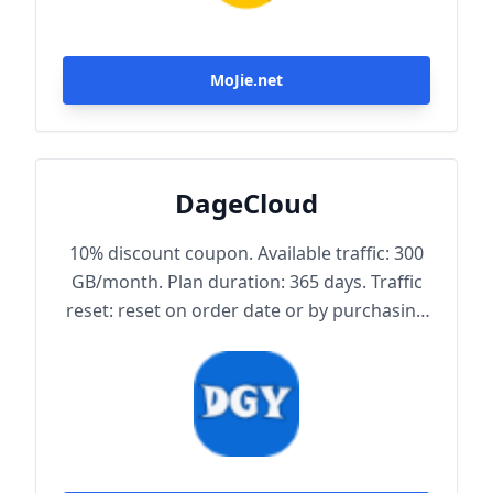
MoJie.net
DageCloud
10% discount coupon. Available traffic: 300
GB/month. Plan duration: 365 days. Traffic
reset: reset on order date or by purchasing
traffic package. Maximum achievable
bandwidth: 1000 Mbps. Node protocol:
Trojan.