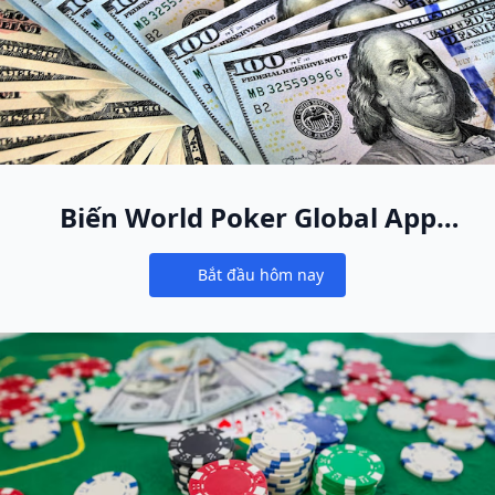
Error
Hướng dẫn sự kiện WPT Paris 2024
Cách tải xuống đăng ký và Master WPT Global: 2025 Guide 
Những quốc gia nào bị hạn chế trên WPT Global?
- YouTube
Giải vô địch thế giới WPT 2024 khai mạc tại Wynn Las Vegas:
Hyper Dash trong WPT Global là gì? Đi sâu vào hành đ
Những quốc gia nào có thể chơi WPTGlobal vào năm 2024?
Top 10 Game Kiếm Tiền Thật Uy Tín Nhất 2026 - Chơi Game 
Bạn có biết trò chơi poker trực tuyến WPTGO
Một phát bắn - Giải đấu Freezeout của WPT Global
Đủ điều kiện cho sự kiện chính của WPT Global thông qua 
Quy tắc mới cho Thiên đường WSOP: Thiết bị điện tử và Hỗ 
game tặng tiền trải nghiệm
2025 Vụ nổ WSOP! Các định dạng mới + Giải thưởng lớn ngư
Phil Ivey tổ chức trò chơi gặp gỡ lễ hội tại Wynn Las Vegas
Top 5 sòng bạc trực tuyến năm 2025: chơi ở đâu và giành c
Tiền thưởng chào mừng sòng bạc trực tuyến không có tiền
Một phát bắn - Giải đấu Freezeout của WPT Global
Hướng dẫn sự kiện WPT Paris 2024
Lễ hội mùa xuân toàn cầu WPT: 7.000.000 đô la giải 
Trang Chủ - CÔNG TY TNHH MTV VÀNG BẠC ĐÁ QUÝ SÀI GÒN
Cuộc đua gay cấn dành cho Cầu thủ xuất sắc nhất WPT mùa
Error
Tiêu đề EPT củng cố danh tiếng của Stephen Song như mộ
Top 10 Trang Cá Cược Uy Tín Nhất Việt Nam 2026 - An Toà
Sách hướng dẫn giải đấu WPT Playground 2024
Tùy chọn thanh toán tại EVERYGAME Poker: Giao dịch
Cuộc thi Discord nóng lên: Hãy tham gia hành động!
Chơi bài xì phé trực tuyến trên Android: Hướng dẫn năm 2
Top 10 Trang Cá Cược Uy Tín Nhất Việt Nam 2026 - An Toà
2025 Vụ nổ WSOP! Các định dạng mới + Giải thưởng lớn ngư
Bạn không thể tải xuống và chơi WPT Poker Global ở các qu
Sòng bạc trực tuyến đáng tin cậy nhất: WPT Global
Mua Black Myth: Wukong chỉ hơn 100k game thủ cần c
nhà cái tặng tiền trải nghiệm
game tặng code trải nghiệm
game tặng code trải nghiệm
game tặng 100k trải nghiệm
nhà cái tặng tiền trải nghiệm
game tặng code trải nghiệm
Game Đăng Ký Tặng Tiền Trải Nghiệm: Quy Trình Và Đi
Tài Xỉu Là Gì? Bí Mật Tên Gốc Sic Bo Hút Hồn!
Trò chơi roulette lần đầu tiên được chơi ở đâu và khi nào?
Kèo Bóng Đá Châu Âu: Hướng Dẫn Chi Tiết và Cách Đọc Kè
Cách tải xuống đăng ký và Master WPT Global: 2025 Guide 
WPT Global Cow Boy: Quan điểm của người chơi
WPT Global: Sự lựa chọn hàng đầu cho người chơi poker
Tiền thưởng chào mừng sòng bạc trực tuyến không có 
Phil Ivey tổ chức trò chơi gặp gỡ lễ hội tại Wynn Las Vegas
Khi nào và tại sao số 0 kép được thêm vào bánh xe roulett
Công nghệ đã ảnh hưởng đến trò chơi roulette như thế nà
Giải vô địch thế giới WPT 2024 khai mạc tại Wynn Las Vegas:
Poker toàn cầu có phải là tiền thật không?
PC gaming giá rẻ Mua máy tính chơi game tặng màn hình
Đủ điều kiện tham quan Red Dragon Poker Tour Jeju 2
Biến World Poker Global App
Top 5 Cổng Game Tặng 100K Trải Nghiệm Tốt Nhất 2024
Quảng cáo mới nhất của WPT Global: vé cho một số tiền ch
Luật Chơi Poker Online tại DA88
Máy đánh bạc trả tiền thật mà không cần đặt cọc Chơi miễn
Giải vô địch WPT khơi dậy tinh thần của huyền thoại Poker
Ngày 20-25 tháng 9 năm 2024 Giải vô địch WPT Úc
Ngôi sao đang lên của Brazil gây sốc cho tất cả mọi n
HCMIU - Đại học Quốc tế TPHCM Tuyển sinh Thạc sĩ - Tiến s
Đánh giá về Everygame Poker: Hướng dẫn chơi Poker trực 
Sự trở lại của Shevliakov giành giải thưởng hàng triệu eu
Vui Cùng Dafabet – Khám Phá Thế Giới Cá Cược Đẳng Cấp
404 Not Found
Giới Thiệu Casino Online BK8
thành ngôi nhà poker online
Sòng bạc trực tuyến đáng tin cậy nhất: WPT Global
Nổ Hũ Là Gì? Bí Quyết Quay Trúng Jackpot Triệu Đô!
Lễ hội mùa xuân toàn cầu WPT: 7.000.000 đô la giải thưởn
Ai đã phát minh ra trò chơi roulette?
Tương lai của trò chơi roulette là gì?
Bạn không thể tải xuống và chơi WPT Poker Global ở các qu
Chơi Tiến Lên Miền Nam Offline: Hướng Dẫn Tải Game và C
Bắt đầu hôm nay
Timothy Chung: Từ tiệc sinh nhật đến nhà vô địch WP
mới của bạn
Notifications
Điều khoản tiền thưởng toàn cầu của WPT: Tiền mặt được t
2025 Vụ nổ WSOP! Các định dạng mới + Giải thưởng lớn ngư
Sử dụng đô la hộ chiếu toàn cầu WPT để vào các sự kiện cổ
Sòng bạc trực tuyến đáng tin cậy nhất: WPT Global
Các giải đấu hàng ngày từ WPT Global
Đủ điều kiện tham quan Red Dragon Poker Tour Jeju 2025 q
Cách chơi WPT Global trên máy tính của bạn 2024
Rake Chase là gì?
Roulette đóng vai trò gì trong văn hóa đại chúng chẳng h
Giới Thiệu Casino Online BK8
Mua Black Myth: Wukong chỉ hơn 100k game thủ cần cảnh 
Cuộc đua gay cấn dành cho Cầu thủ xuất sắc nhất WPT mùa
Hướng dẫn sự kiện WPT Paris 2024
Cách chơi WPT Global trên máy tính của bạn 2024
Tôi có thể chơi GGPoker ở Mỹ không?
Các giải đấu hàng ngày từ WPT Global
Trang bán hàng trực tuyến của Bitis Việt Nam
Phần thưởng chào mừng mới của WPT Global: lên tới $ 35
Cách tải xuống đăng ký và Master WPT Global: 2025 Guide 
404 Error Page
Giải vô địch thế giới WPT 2024 khai mạc tại Wynn Las Vegas:
Nhà Cái Tặng Tiền Trải Nghiệm: Tiêu Chí Kiểm Tra Trước Kh
Game Tặng Tiền Trải Nghiệm: Phân Biệt Tiền Thưởng Và Tiề
Phil Ivey tổ chức trò chơi gặp gỡ lễ hội tại Wynn Las Vegas
CellphoneS mở bán realme Note 60 với giá chỉ hơn 3 triệu
Error
Một số vụ bê bối và tranh cãi nổi tiếng về roulette trong suốt
Bạn có biết trò chơi poker trực tuyến WPTGO
Bitstarz không cần tiền thưởng lên tới 5 BTC và 200 vòng q
Tùy chọn thanh toán tại EVERYGAME Poker: Giao dịch nha
Vui Cùng Dafabet – Khám Phá Thế Giới Cá Cược Đẳng Cấp