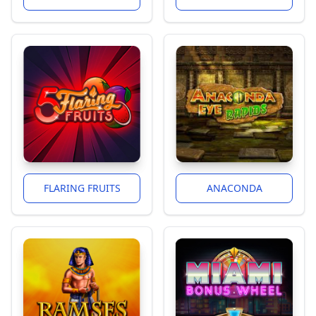
FLARING FRUITS
ANACONDA