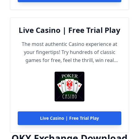
Live Casino | Free Trial Play
The most authentic Casino experience at
your fingertips! Try hundreds of classic
games for free, feel the thrill, win real
rewards!
Live Casino | Free Trial Play
OKX Exchange Download