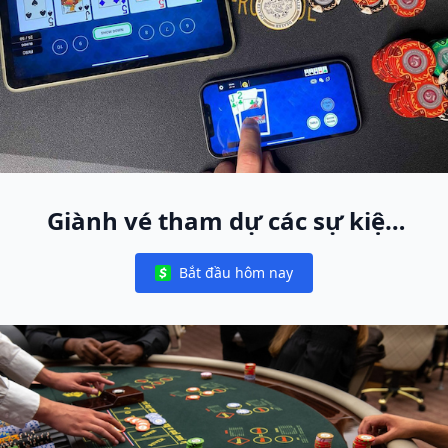
WPT Global Million Hyper PKO Showdown: Chi tiết & Hướng
Poker toàn cầu có phải là tiền thật không?
- YouTube
Giành vé tham dự các sự kiện
World Poker Free App trực tiếp
game tặng 100k trải nghiệm
Cory Zeidman nhận tội về kế hoạch gian lận cá cược th
Bắt đầu hôm nay
toàn cầu
Notifications
Game Đăng Ký Tặng Tiền Trải Nghiệm: Quy Trình Và Đi
Chơi Tiến Lên Miền Nam Offline: Hướng Dẫn Tải Game 
nhà cái tặng tiền trải nghiệm
game tặng tiền trải nghiệm
game đăng ký tặng tiền trải nghiệm
game tặng code trải nghiệm
game tặng 100k trải nghiệm
game tặng code trải nghiệm
- YouTube
- YouTube
Ứng dụng sòng bạc trực tuyến hàng đầu năm 2025
Ngôi sao đang lên của Brazil gây sốc cho tất cả mọi người
Code Meme Sea update 5.0 mới nhất 03/2025 Cách nhập
Chơi Game Bài Tiến Lên Miền Nam Miễn Phí
Quy tắc mới cho Thiên đường WSOP: Thiết bị điện tử và Hỗ 
Cách đủ điều kiện tham gia các sự kiện trực tuyến củ
Công nghệ đã ảnh hưởng đến trò chơi roulette như thế nà
Các giải đấu hàng ngày từ WPT Global
Mẹo mới toàn cầu của WPT: Xem trước cá cược tuần 6 của
James Obst giành chức vô địch WPT Australia và giành được
- YouTube
Bạn không thể tải xuống và chơi WPT Poker Global ở các qu
Kèo Bóng Đá Châu Âu: Hướng Dẫn Chi Tiết và Cách Đọ
Trang Chủ - CÔNG TY TNHH MTV VÀNG BẠC ĐÁ QUÝ SÀI GÒN
CellphoneS mở bán realme Note 60 với giá chỉ hơn 3 triệu
22bet – Trải Nghiệm Cá Cược Trực Tuyến Đẳng Cấp
Sự trở lại của Shevliakov giành giải thưởng hàng triệu eu
TP trong WPT poker là gì?
Làm cho Phil Ivey cười có thể biến thành một ngày trả lương
WPT Global Cow Boy: Quan điểm của người chơi
Sòng bạc trực tuyến đáng tin cậy nhất: WPT Global
Code Meme Sea update 5.0 mới nhất 03/2025 Cách nhập
Game Tặng 100K Trải Nghiệm: Cách Kiểm Tra Thưởng Và Đi
Là poker trực tuyến được gian lận?
Cách giành chiến thắng tại các vị trí trực tuyến vào năm 20
Cách tải xuống đăng ký và Master WPT Global: 2025 Guide 
PC gaming giá rẻ Mua máy tính chơi game tặng màn h