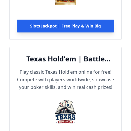
Slots Jackpot | Free Play & Win Big
Texas Hold'em | Battle
Online
Play classic Texas Hold'em online for free!
Compete with players worldwide, showcase
your poker skills, and win real cash prizes!