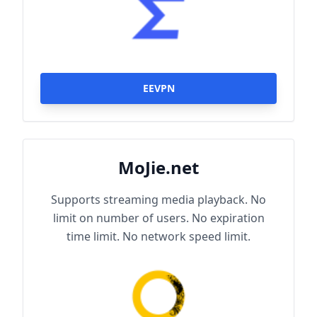
EEVPN
MoJie.net
Supports streaming media playback. No
limit on number of users. No expiration
time limit. No network speed limit.