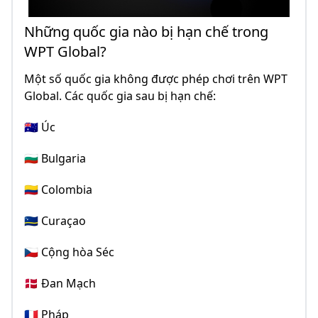
Cách giành chiến thắng tại các vị trí trực tuyến vào năm 20
Kèo Bóng Đá Châu Âu: Hướng Dẫn Chi Tiết và Cách Đọc Kè
Ngày 20-25 tháng 9 năm 2024 Giải vô địch WPT Úc
Cory Zeidman nhận tội về kế hoạch gian lận cá cược thể th
Những quốc gia nào bị hạn chế trong
Timothy Chung: Từ tiệc sinh nhật đến nhà vô địch WPT Pri
VIP Poker tải apk mới nhất- Juxia
WPT Global?
404 Not Found
CellphoneS mở bán realme Note 60 với giá chỉ hơn 3 triệu
Các giải đấu hàng ngày từ WPT Global
Nguồn gốc của cái tên Roulette là gì?
Một số quốc gia không được phép chơi trên WPT
Sòng bạc tiền thưởng hàng đầu không có tiền gửi vào năm 
404 Not Found
Global. Các quốc gia sau bị hạn chế:
Cách bắt đầu chơi bài xì phé trực tuyến vào năm 2025: Hư
Luật Chơi Poker Online tại DA88
Chơi Tiến Lên Miền Nam Offline: Hướng Dẫn Tải Game và C
Không có tiền gửi miễn phí tại WPT Global - chơi mà không 
🇦🇺 Úc
🇧🇬 Bulgaria
🇨🇴 Colombia
🇨🇼 Curaçao
🇨🇿 Cộng hòa Séc
🇩🇰 Đan Mạch
🇫🇷 Pháp