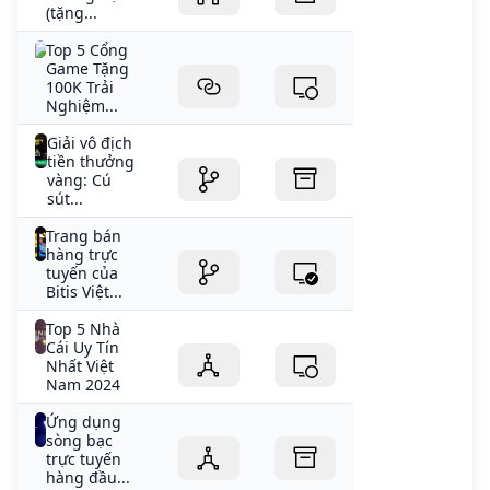
Lễ hội mùa xuân toàn cầu WPT: 7.000.000 đô la giải thư
(tặng...
nhà cái tặng tiền trải nghiệm
Top 5 Cổng
Top 10 Trang Cá Cược Uy Tín Nhất Việt Nam 2026 - An T
Game Tặng
100K Trải
Top Game Bài Đổi Thưởng Uy Tín Nhất 2026 - Thắng To 
Nghiệm...
Hướng dẫn sự kiện WPT Paris 2024
Giải vô địch
88vin cổng game đổi thưởng quốc tế 88vin.shop link chí
tiền thưởng
Nguồn gốc của cái tên Roulette là gì?
vàng: Cú
7 App Chơi Game Kiếm Tiền Uy Tín 2025 - Rút Tiền Về N
sút...
Sách hướng dẫn giải đấu WPT Australia 2024
Trang bán
Top 6 Nhà Cái Tặng Tiền Cược Miễn Phí 2026 - Nhận Ngay
hàng trực
tuyến của
11 ứng dụng và trò chơi poker hay nhất dành cho Androi
Bitis Việt...
Ai đã phát minh ra trò chơi roulette?
Top 5 Nhà
Cái Uy Tín
Nhất Việt
Nam 2024
Ứng dụng
sòng bạc
trực tuyến
hàng đầu...