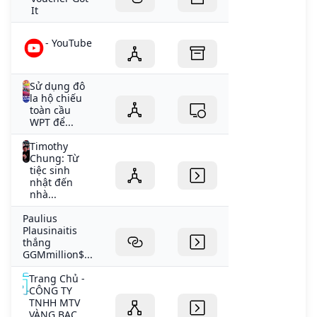
It
- YouTube
Sử dụng đô
la hộ chiếu
toàn cầu
WPT để...
Timothy
Chung: Từ
tiệc sinh
nhật đến
nhà...
Paulius
Plausinaitis
thắng
GGMmillion$...
Trang Chủ -
CÔNG TY
TNHH MTV
VÀNG BẠC