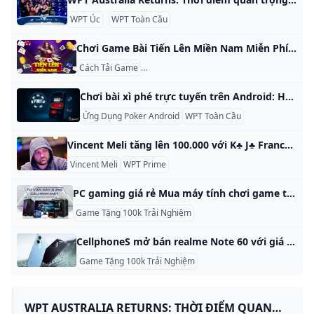
PC gaming giá rẻ Mua máy tính chơi game tặng màn hìn
Chơi Tiến Lên Miền Nam Offline: Hướng Dẫn Tải Game và
Game Đăng Ký Tặng Tiền Trải Nghiệm: Quy Trình Và Điều
Sự trở lại của Shevliakov giành giải thưởng hàng triệu 
Nhà Cái Tặng Tiền Trải Nghiệm: Tiêu Chí Kiểm Tra Trước 
Trang Cá Cược Tặng Tiền Miễn Phí
WPT Úc
WPT Toàn Cầu
Tài Xỉu Là Gì? Bí Mật Tên Gốc Sic Bo Hút Hồn!
Martin Tsvetanov giành chiến thắng trong sự kiện chính 
Paulius Plausinaitis thắng GGMmillion$ SHR với số tiền 
game tặng 100k trải nghiệm
Chơi Game Bài Tiến Lên Miền Nam Miễn Phí Tiến Lên Miền Nam là một trò chơi bài phổ biến tại Việt Nam, thường được chơi với bộ bài 52 lá và dành cho 4 người. Mục tiêu của trò chơi là trở thành người đầu tiên hết bài. Dưới đây là hướng dẫn chi tiết để bạn có thể chơi game này miễn phí trên các nền tảng khác nhau. Cách Tải Game Trên Điện Thoại Android 1. Mở ứng dụng CH Play.
Trang Chủ - CÔNG TY TNHH MTV VÀNG BẠC ĐÁ QUÝ SÀI G
Game Tặng 100K Trải Nghiệm: Cách Kiểm Tra Thưởng Và 
TP trong WPT poker là gì?
Chơi Game Bài Tiến Lên Miền Nam Miễn Phí
Cách Tải Game
Chơi Game Bài Tiến Lên Miền Nam Miễn Ph
WPT Global vs GGPoker: Bạn nên chọn nền tảng poker n
Timothy Chung: Từ tiệc sinh nhật đến nhà vô địch WPT P
Một người phụ nữ hướng dẫn lựa chọn đồ chơi tình dục
TP trong WPT poker là gì?
Top 6 Nhà Cái Tặng Tiền Cược Miễn Phí 2026 - Nhận Ngay
Top 5 Cổng Game Tặng 100K Trải Nghiệm Tốt Nhất 2024
WPT Australia Returns: Thời điểm quan trọng của poker t
game đăng ký tặng tiền trải nghiệm
Cách tải xuống WPTGO và bắt đầu
Chơi bài xì phé trực tuyến trên Android: Hướng dẫn năm 2025 Poker on the Go đã thống trị ngành công nghiệp chơi game trực tuyến, và chưa bao giờ có nhiều người chơi thưởng thức poker trực tuyến trên thiết bị Android vào năm 2025. Miễn là bạn có điện thoại thông minh và một ứng dụng an toàn, bạn có thể chơi các trò chơi poker tiền thực từ bất cứ nơi nào-đó là một chiếc CAFÃ © hoặc giường của riêng bạn.
Lịch thi WPT Châu Á Thái Bình Dương 2024-2025
Texas Holdem Flop có nghĩa là gì?
Trò chơi roulette lần đầu tiên được chơi ở đâu và khi nào
Game Tặng Code Trải Nghiệm: Cách Tìm Nhập Và Kiểm T
Sách hướng dẫn giải đấu WPT Australia 2024
Ứng Dụng Poker Android
WPT Toàn Cầu
Poker Di Động
PC gaming giá rẻ Mua máy tính chơi game tặng màn hìn
Ngôi sao đang lên của Brazil gây sốc cho tất cả mọi ngư
Tiền thưởng chào mừng sòng bạc trực tuyến không có ti
Ứng dụng sòng bạc trực tuyến hàng đầu năm 2025
Giới Thiệu Casino Online Vip79
Sách hướng dẫn giải đấu WPT Australia 2024
game tặng 100k trải nghiệm
Đánh giá về Everygame Poker: Hướng dẫn chơi Poker trự
Ai có nhiều vòng tay WSOP nhất?
Vincent Meli tăng lên 100.000 với K♣️ J♣️ Francois Tosques Call với K♦️ 10♥️ Bàn tay số 89 – Vincent Meli mở màn tới 100.000 từ nút với K♣️J♣️ và nhận được cuộc gọi từ Francois Tosques trong big blind với K ♦️ 10♥️. Vào ngày 10♠️ 9♥️ 5♣️ flop, Tosques check-call so với mức cược 125.000 từ Meli. J♠️ kết thúc ở lượt và Tosques check-call so với mức cược 400.000 từ Meli. Con sông 2♣️ hoàn thành bàn cờ và Tosques kiểm tra một lần nữa.
Code Meme Sea update 5.0 mới nhất 03/2025 Cách nhập
404 Not Found
- YouTube
Sòng bạc tiền thưởng hàng đầu không có tiền gửi vào nă
Vincent Meli
WPT Prime
TP trong WPT poker là gì?
Roulette đóng vai trò gì trong văn hóa đại chúng chẳng
Nổ Hũ Là Gì? Bí Quyết Quay Trúng Jackpot Triệu Đô!
game đăng ký tặng tiền trải nghiệm
CellphoneS mở bán realme Note 60 với giá chỉ hơn 3 triệ
Tiêu đề EPT củng cố danh tiếng của Stephen Song như 
Sòng bạc trực tuyến đáng tin cậy nhất: WPT Global
PC gaming giá rẻ Mua máy tính chơi game tặng màn hình PC Gaming giá rẻ, phân phối chính hãng tại Nguyễn Công PC. ✳️Hỗ trợ trả góp 0đ ✳️bảo hành siêu tốc ✳️ Đổi trả miễn phí 7 ngày không phải chờ đợi Top 10 sản phẩm nổi bật Deal hot CHỌN THEO NHU CẦU CHỌN THEO KHOẢNG GIÁ GAME ON AMD Khoảng giá: Dưới 5 triệu(1 )5 triệu - 15 triệu(15 )15 triệu - 20 triệu(19 )20 triệu - 30 triệu(14 )30 triệu - 50 triệu(13 )50 triệu - 100 triệu(7 )Trên 100 triệu(5 )Chọn theo tiêu chí:
Phần thưởng chào mừng mới của WPT Global: lên tới $ 
Game Tặng 100K Trải Nghiệm: Cách Kiểm Tra Thưởng Và 
Poker toàn cầu có phải là tiền thật không?
Sự ra đời của sòng bạc trực tuyến đã tác động đến trò ch
Game Tặng 100k Trải Nghiệm
Nhà Cái Tặng Tiền Trải Nghiệm: Tiêu Chí Kiểm Tra Trước 
Timothy Chung: Từ tiệc sinh nhật đến nhà vô địch WPT P
Đủ điều kiện cho sự kiện chính của WPT Global thông qu
nhà cái tặng tiền trải nghiệm
game đăng ký tặng tiền trải nghiệm
68 Game Bài Trụ Số Ở Đâu?
Tiêu đề EPT củng cố danh tiếng của Stephen Song như 
Ai có nhiều vòng tay WSOP nhất?
CellphoneS mở bán realme Note 60 với giá chỉ hơn 3 triệu Bạn đang tìm kiếm một chiếc điện thoại giá rẻ nhưng có chất lượng tốt để sử dụng hàng ngày? Vậy thì đừng bỏ qua điện thoại realme Note 60… Hải NamNgày đăng: 06/09/2024-Cập nhật: 08/09/2024 Bạn đang tìm kiếm một chiếc điện thoại giá rẻ nhưng có chất lượng tốt để sử dụng hàng ngày? Vậy thì đừng bỏ qua điện thoại realme Note 60 vừa được mở bán tại CellphoneS nhé!
WPT Global có ứng dụng di động không?
Đánh giá về Everygame Poker: Hướng dẫn chơi Poker trự
Máy đánh bạc trả tiền thật mà không cần đặt cọc Chơi mi
Lễ hội mùa xuân toàn cầu WPT: 7.000.000 đô la giải thư
Một số vụ bê bối và tranh cãi nổi tiếng về roulette trong s
Sự trở lại của Shevliakov giành giải thưởng hàng triệu 
Game Tặng 100k Trải Nghiệm
Sử dụng mã tiền thưởng WPT777 để yêu cầu ưu đãi đặc bi
Luật Chơi Poker Online tại DA88
Chơi Game Bài Tiến Lên Miền Nam Miễn Phí
game đăng ký tặng tiền trải nghiệm
WSOP USA Top 8 Câu hỏi thường gặp
game tặng code trải nghiệm
game tặng tiền trải nghiệm
Tiêu đề EPT củng cố danh tiếng của Stephen Song như 
Giới Thiệu Casino Online Vip79
88vin cổng game đổi thưởng quốc tế 88vin.shop link chí
PC gaming giá rẻ Mua máy tính chơi game tặng màn hìn
Sử dụng đô la hộ chiếu toàn cầu WPT để vào các sự kiện 
Bạn có biết trò chơi poker trực tuyến WPTGO
TP trong WPT poker là gì?
Cory Zeidman nhận tội về kế hoạch gian lận cá cược thể 
Lịch thi WPT Châu Á Thái Bình Dương 2024-2025
Martin Tsvetanov giành chiến thắng trong sự kiện chính 
WPT AUSTRALIA RETURNS: THỜI ĐIỂM QUAN
Ứng dụng sòng bạc trực tuyến hàng đầu năm 2025
Nguồn gốc của cái tên Roulette là gì?