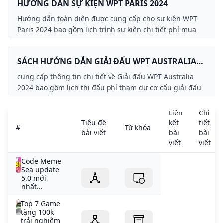
HƯỚNG DẪN SỰ KIỆN WPT PARIS 2024
WPT Global có ứng dụng di động không?
WPT Global tổ chức sự kiện ở những quốc gia và khu vực
Hướng dẫn toàn diện được cung cấp cho sự kiện WPT
Paris 2024 bao gồm lịch trình sự kiện chi tiết phí mua
vào cơ cấu giải thưởng và yêu cầu tham gia. Sự kiện sẽ
được tổ chức tại Paris từ ngày 14 đến ngày 28 tháng 10
SÁCH HƯỚNG DẪN GIẢI ĐẤU WPT AUSTRALIA
năm 2024 bao gồm nhiều sự kiện quan trọng chẳng
2024
hạn như WPT Prime Championship WPT Super High
cung cấp thông tin chi tiết về Giải đấu WPT Australia
Roller v.v.
2024 bao gồm lịch thi đấu phí tham dự cơ cấu giải đấu
và các thể lệ quan trọng.
game tặng 100k trải nghiệm
Liên
Chi
Là poker trực tuyến được gian lận?
Tiêu đề
kết
tiết
#
Từ khóa
bài viết
bài
bài
Nhà Cái Tặng Tiền Trải Nghiệm: Tiêu Chí Kiểm Tra Trước 
viết
viết
Paulius Plausinaitis thắng GGMmillion$ SHR với số tiền 
Lịch thi WPT Châu Á Thái Bình Dương 2024-2025
Code Meme
Top 5 Cổng Game Tặng 100K Trải Nghiệm Tốt Nhất 2024
Sea update
5.0 mới
Làm cho Phil Ivey cười có thể biến thành một ngày trả lươ
nhất...
Nhà tài trợ Tiêu đề WPT Global Now cho Triton Poker Sup
Top 7 Game
Top 10 Game Kiếm Tiền Thật Uy Tín Nhất 2026 - Chơi Gam
tặng 100k
Top 5 sòng bạc trực tuyến năm 2025: chơi ở đâu và giành
trải nghiệm