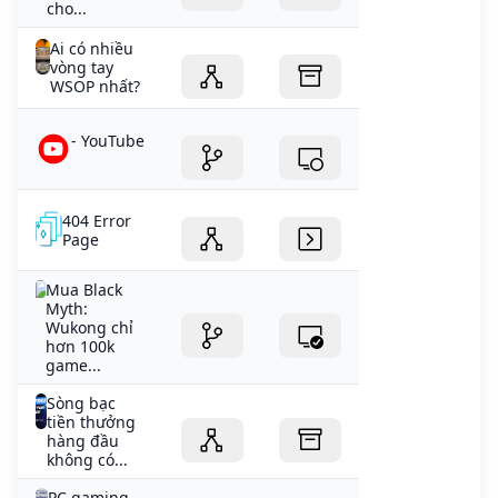
cho...
Ai có nhiều
vòng tay
WSOP nhất?
- YouTube
404 Error
Page
Mua Black
Myth:
Wukong chỉ
hơn 100k
game...
Sòng bạc
tiền thưởng
hàng đầu
không có...
PC gaming