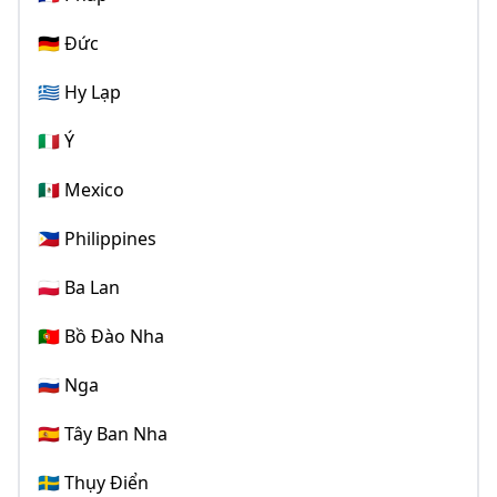
🇩🇪 Đức
🇬🇷 Hy Lạp
🇮🇹 Ý
🇲🇽 Mexico
🇵🇭 Philippines
🇵🇱 Ba Lan
🇵🇹 Bồ Đào Nha
🇷🇺 Nga
🇪🇸 Tây Ban Nha
🇸🇪 Thụy Điển