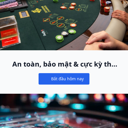
Giải vô địch thế giới WPT 2024 khai mạc tại Wynn Las Vegas:
Vui Cùng Dafabet – Khám Phá Thế Giới Cá Cược Đẳng Cấp
404 Not Found
Martin Tsvetanov giành chiến thắng trong sự kiện chính Eu
James Obst giành chức vô địch WPT Australia và giành được
CellphoneS mở bán realme Note 60 với giá chỉ hơn 3 triệu
Những quốc gia nào bị hạn chế trên WPT Global?
Chơi Game Bài Tiến Lên Miền Nam Miễn Phí
Bạn không thể tải xuống và chơi WPT Poker Global ở các qu
Trò chơi roulette lần đầu tiên được chơi ở đâu và khi nào?
CellphoneS mở bán realme Note 60 với giá chỉ hơn 3 triệu
Ai đã phát minh ra trò chơi roulette?
Bạn có thể chơi WPT Global ở đâu? Các quốc gia được hỗ tr
Nguồn gốc của cái tên Roulette là gì?
Nhà Cái Tặng Tiền Trải Nghiệm: Tiêu Chí Kiểm Tra Trước Kh
Đủ điều kiện cho sự kiện chính của WPT Global thông qua 
Giải vô địch WPT Prime trở lại với Jereld Sam Shining
- YouTube
404 Not Found
Cách đủ điều kiện tham gia các sự kiện trực tuyến của WP
game tặng code trải nghiệm
Mẹo mới toàn cầu của WPT: Xem trước cá cược tuần 6 của
James Obst giành chức vô địch WPT Australia và giành được
Cách tải xuống WPTGO và bắt đầu
Cách bắt đầu chơi bài xì phé trực tuyến vào năm 2025: Hư
Cách giành chiến thắng tại các vị trí trực tuyến vào năm 20
Ứng dụng sòng bạc trực tuyến hàng đầu năm 2025
Error
Game Tặng 100K Trải Nghiệm: Cách Kiểm Tra Thưởng Và Đi
Tương lai của trò chơi roulette là gì?
Lễ hội mùa xuân toàn cầu WPT: 7.000.000 đô la giải thưởn
Đủ điều kiện tham quan Red Dragon Poker Tour Jeju 2025 q
Là poker trực tuyến được gian lận?
Sử dụng đô la hộ chiếu toàn cầu WPT để vào các sự kiện cổ
Top 5 Nhà Cái Uy Tín Nhất Việt Nam 2024
- YouTube
Ai đã phát minh ra trò chơi roulette?
Quy tắc mới cho Thiên đường WSOP: Thiết bị điện tử và Hỗ 
Điều khoản tiền thưởng toàn cầu của WPT: Tiền mặt được t
Roulette đóng vai trò gì trong văn hóa đại chúng chẳng h
Top 6 Nhà Cái Tặng Tiền Cược Miễn Phí 2026 - Nhận Ngay 5
Ứng dụng sòng bạc trực tuyến hàng đầu năm 2025
game tặng 100k trải nghiệm
game đăng ký tặng tiền trải nghiệm
game tặng tiền trải nghiệm
nhà cái tặng tiền trải nghiệm
game tặng 100k trải nghiệm
nhà cái tặng tiền trải nghiệm
WPT Global tổ chức sự kiện ở những quốc gia và khu v
Một phát bắn - Giải đấu Freezeout của WPT Global
Mẹo mới toàn cầu của WPT: Xem trước cá cược tuần 6 của
Timothy Chung: Từ tiệc sinh nhật đến nhà vô địch WPT Pri
WPT Global Cow Boy: Quan điểm của người chơi
Máy đánh bạc trả tiền thật mà không cần đặt cọc Chơi miễn
Vincent Meli tăng lên 100.000 với K♣️ J♣️ Francois Tosques Call
Trang Cá Cược Tặng Tiền Miễn Phí
Chơi bài xì phé trực tuyến trên Android: Hướng dẫn năm 2
Trang Chủ - CÔNG TY TNHH MTV VÀNG BẠC ĐÁ QUÝ SÀI GÒN
Ứng dụng sòng bạc trực tuyến hàng đầu năm 2025
11 ứng dụng và trò chơi poker hay nhất dành cho Android
Giải vô địch WPT Prime trở lại với Jereld Sam Shining
Ai đã phát minh ra trò chơi roulette?
Tùy chọn thanh toán tại EVERYGAME Poker: Giao dịch
An toàn, bảo mật & cực kỳ thú
Cách giành chiến thắng tại các vị trí trực tuyến vào năm 20
Tài Xỉu Là Gì? Bí Mật Tên Gốc Sic Bo Hút Hồn!
Nhà tài trợ Tiêu đề WPT Global Now cho Triton Poker Super 
Rake Chase là gì?
Quảng cáo mới nhất của WPT Global: vé cho một số tiền ch
Ngôi sao đang lên của Brazil gây sốc cho tất cả mọi người
68 Game Bài Trụ Số Ở Đâu?
- YouTube
Game Tặng 100K Trải Nghiệm: Cách Kiểm Tra Thưởng Và Đi
Cách tải xuống đăng ký và Master WPT Global: 2025 Guide 
PC gaming giá rẻ Mua máy tính chơi game tặng màn hình
88vin cổng game đổi thưởng quốc tế 88vin.shop link chính
Khi nào và tại sao số 0 kép được thêm vào bánh xe roulett
vị
Quảng cáo mới nhất của WPT Global: vé cho một số tiề
Điều khoản tiền thưởng toàn cầu của WPT: Tiền mặt được t
Sách hướng dẫn giải đấu WPT Playground 2024
Ngôi sao đang lên của Brazil gây sốc cho tất cả mọi người
Lịch trình giải đấu toàn cầu WPT 2025
Tiêu đề EPT củng cố danh tiếng của Stephen Song như mộ
WPT Global có ứng dụng di động không?
Bắt đầu hôm nay
Ai có nhiều vòng tay WSOP nhất?
Notifications
Error
Cách bắt đầu chơi bài xì phé trực tuyến vào năm 2025: Hư
Giới Thiệu Casino Online Vip79
Giải vô địch thế giới WPT 2024 khai mạc tại Wynn Las Vegas:
Ngày 20-25 tháng 9 năm 2024 Giải vô địch WPT Úc
VIP Poker tải apk mới nhất- Juxia
Các giải đấu poker trực tuyến hàng đầu để xem và chơ
Timothy Chung: Từ tiệc sinh nhật đến nhà vô địch WPT Pri
2025 Vụ nổ WSOP! Các định dạng mới + Giải thưởng lớn ngư
Vincent Meli tăng lên 100.000 với K♣️ J♣️ Francois Tosques Call
Sòng bạc tiền thưởng hàng đầu không có tiền gửi vào năm 
2025 Vụ nổ WSOP! Các định dạng mới + Giải thưởng lớn ngư
Một số vụ bê bối và tranh cãi nổi tiếng về roulette trong suốt
Lịch thi WPT Châu Á Thái Bình Dương 2024-2025
Bạn có biết trò chơi poker trực tuyến WPTGO
Bạn không thể tải xuống và chơi WPT Poker Global ở các qu
Vincent Meli tăng lên 100.000 với K♣️ J♣️ Francois Tosques Call
HCMIU - Đại học Quốc tế TPHCM Tuyển sinh Thạc sĩ - Tiến s
Sách hướng dẫn giải đấu WPT Playground 2024
Nhà Cái Tặng Tiền Trải Nghiệm: Tiêu Chí Kiểm Tra Trước Kh
Poker toàn cầu có phải là tiền thật không?
- YouTube
Frank Stepuchin dẫn đầu RRPO WPT Seminole 2024 sau ngà
- YouTube
Giải vô địch WPT Prime trở lại với Jereld Sam Shining
Các quy tắc và lựa chọn cá cược ban đầu cho roulette là gì?
Giải vô địch thế giới WPT 2024 khai mạc tại Wynn Las Vegas:
WPT Global Cow Boy: Quan điểm của người chơi
Trang bán hàng trực tuyến của Bitis Việt Nam
Sòng bạc tiền thưởng hàng đầu không có tiền gửi vào năm 
Hướng dẫn sự kiện WPT Paris 2024