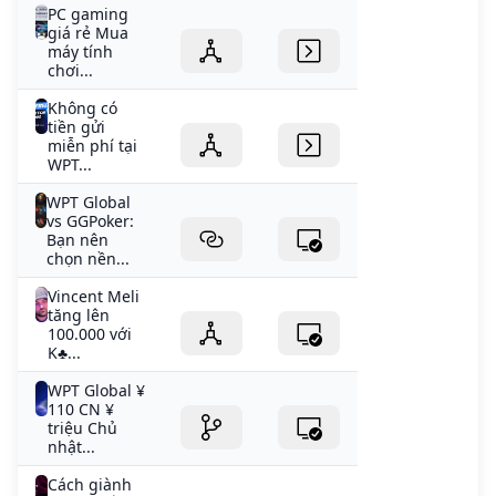
PC gaming
giá rẻ Mua
máy tính
chơi...
Không có
tiền gửi
miễn phí tại
WPT...
WPT Global
vs GGPoker:
Bạn nên
chọn nền...
Vincent Meli
tăng lên
100.000 với
K♣️...
WPT Global ¥
110 CN ¥
triệu Chủ
nhật...
Cách giành