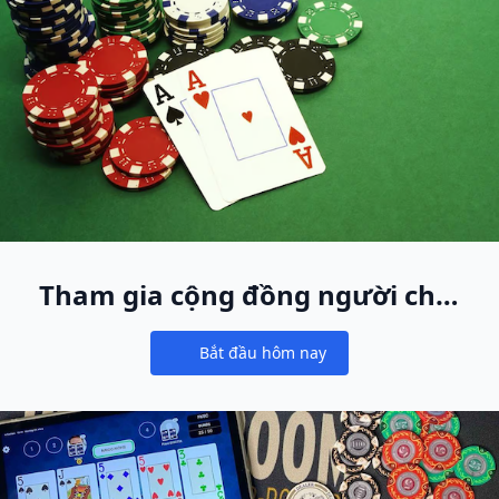
- YouTube
Nổ Hũ Là Gì? Bí Quyết Quay Trúng Jackpot Triệu Đô!
Trang bán hàng trực tuyến của Bitis Việt Nam
Nguồn gốc của cái tên Roulette là gì?
Top 7 Game tặng 100k trải nghiệm (tặng 100k khi đăng ký)
Cách giành chiến thắng tại trực tuyến Blackjack: Chiến lượ
Nổ Hũ Là Gì? Bí Quyết Quay Trúng Jackpot Triệu Đô!
WPT Global Cow Boy: Quan điểm của người chơi
Lễ hội mùa xuân toàn cầu WPT: 7.000.000 đô la giải thưởn
Hướng dẫn rút tiền toàn cầu của WPT: Tiền mặt được thực 
Hướng dẫn sử dụng voucher Got It
Cách đủ điều kiện tham gia các sự kiện trực tuyến của WP
Cách giành chiến thắng tại các vị trí trực tuyến vào năm 20
Một người phụ nữ hướng dẫn lựa chọn đồ chơi tình dục h
Bạn không thể tải xuống và chơi WPT Poker Global ở các qu
WPT Global tổ chức sự kiện ở những quốc gia và khu vực n
Những quốc gia nào bị hạn chế trên WPT Global?
Các quy tắc và lựa chọn cá cược ban đầu cho roulette là gì?
404 Error Page
Bạn không thể tải xuống và chơi WPT Poker Global ở các qu
Bạn có thể chơi WPT Global ở đâu? Các quốc gia được hỗ tr
Vui Cùng Dafabet – Khám Phá Thế Giới Cá Cược Đẳng Cấp
Khi nào và tại sao số 0 kép được thêm vào bánh xe roulett
Nhà tài trợ Tiêu đề WPT Global Now cho Triton Poker Super 
Top 5 Nhà Cái Uy Tín Nhất Việt Nam 2024
Sách hướng dẫn giải đấu WPT Australia 2024
Giải vô địch tiền thưởng vàng: Cú sút hàng tuần của bạn ở
Sử dụng đô la hộ chiếu toàn cầu WPT để vào các sự kiện cổ
TP trong WPT poker là gì?
WPT Global từ Chủ nhật Hyper PKO Showdown: Mua thấp p
Một phát bắn - Giải đấu Freezeout của WPT Global
Sòng bạc tiền thưởng hàng đầu không có tiền gửi vào năm 
Phil Ivey tổ chức trò chơi gặp gỡ lễ hội tại Wynn Las Vegas
Tiêu đề EPT củng cố danh tiếng của Stephen Song như mộ
game tặng code trải nghiệm
game tặng code trải nghiệm
game tặng code trải nghiệm
Nhà tài trợ Tiêu đề WPT Global Now cho Triton Poker Super 
Không có tiền gửi miễn phí tại WPT Global - chơi mà không 
Tùy chọn thanh toán tại EVERYGAME Poker: Giao dịch nha
Tham gia cộng đồng người chơi
Giải vô địch tiền thưởng vàng: Cú sút hàng tuần của bạn ở
Sử dụng mã tiền thưởng WPT777 để yêu cầu ưu đãi đặc biệt
68 Game Bài Trụ Số Ở Đâu?
Trang Cá Cược Tặng Tiền Miễn Phí
Trò chơi roulette lần đầu tiên được chơi ở đâu và khi nào?
Martin Tsvetanov giành chiến thắng trong sự kiện chính Eu
cash game lớn nhất thế giới
Giải vô địch thế giới WPT 2024 khai mạc tại Wynn Las Vegas:
Các giải đấu hàng ngày từ WPT Global
VIP Poker tải apk mới nhất- Juxia
Bắt đầu hôm nay
Notifications
Luật Chơi Poker Online tại DA88
Trang bán hàng trực tuyến của Bitis Việt Nam
Hướng Dẫn Chi Tiết Về Fun88 Đăng Nhập
WPT Global có ứng dụng di động không?
WPT Global có ứng dụng di động không?
Mẹo mới toàn cầu của WPT: Xem trước cá cược tuần 6 của
Tôi có thể chơi GGPoker ở Mỹ không?
Sử dụng đô la hộ chiếu toàn cầu WPT để vào các sự kiện cổ
Ai đã phát minh ra trò chơi roulette?
WPT Global Million Hyper PKO Showdown: Chi tiết & Hướng
Phần thưởng chào mừng mới của WPT Global: lên tới $ 35
22bet – Trải Nghiệm Cá Cược Trực Tuyến Đẳng Cấp
Vui Cùng Dafabet – Khám Phá Thế Giới Cá Cược Đẳng Cấp
CellphoneS mở bán realme Note 60 với giá chỉ hơn 3 triệu
Khi nào và tại sao số 0 kép được thêm vào bánh xe roulett