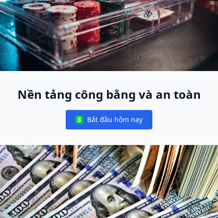
Nền tảng công bằng và an toàn
game tặng 100k trải nghiệm
- YouTube
Bắt đầu hôm nay
Notifications
HCMIU - Đại học Quốc tế TPHCM Tuyển sinh Thạc sĩ - Ti
Tôi có thể chơi GGPoker ở Mỹ không?
game đăng ký tặng tiền trải nghiệm
game tặng 100k trải nghiệm
game tặng code trải nghiệm
nhà cái tặng tiền trải nghiệm
game đăng ký tặng tiền trải nghiệm
game tặng tiền trải nghiệm
Cách chơi WPT Global trên máy tính của bạn 2024
- YouTube
Cách đủ điều kiện tham gia các sự kiện trực tuyến của WP
Sự trở lại của Shevliakov giành giải thưởng hàng triệu eu
TP trong WPT poker là gì?
Top Game Bài Đổi Thưởng Uy Tín Nhất 2026 - Thắng To Nh
TP trong WPT poker là gì?
Chơi Tiến Lên Miền Nam Offline: Hướng Dẫn Tải Game 
Tổng giải thưởng của WPT Prime Đài Loan là bao nhiêu
Nhà tài trợ Tiêu đề WPT Global Now cho Triton Poker Super 
Code Meme Sea update 5.0 mới nhất 03/2025 Cách nhập
Top 5 Nhà Cái Uy Tín Nhất Việt Nam 2024
Frank Stepuchin dẫn đầu RRPO WPT Seminole 2024 sau ngà
Giải vô địch WPT Prime trở lại với Jereld Sam Shining
Top 6 Nhà Cái Tặng Tiền Cược Miễn Phí 2026 - Nhận N
Mẹo mới toàn cầu của WPT: Xem trước cá cược tuần 6 của
Là poker trực tuyến được gian lận?
Cách tải xuống WPTGO và bắt đầu
Paulius Plausinaitis thắng GGMmillion$ SHR với số tiền 31
Game Tặng Tiền Trải Nghiệm: Phân Biệt Tiền Thưởng Và Tiề
Ai đã phát minh ra trò chơi roulette?
Làm cho Phil Ivey cười có thể biến thành một ngày trả 
Sự trở lại của Shevliakov giành giải thưởng hàng triệu eu
Tài Xỉu Là Gì? Bí Mật Tên Gốc Sic Bo Hút Hồn!
Cuộc đua gay cấn dành cho Cầu thủ xuất sắc nhất WPT mùa
Top Game Bài Đổi Thưởng Uy Tín Nhất 2026 - Thắng To Nh
Cách giành chiến thắng tại trực tuyến Blackjack: Chiến lượ
Cách chơi WPT Global trên máy tính của bạn 2024
WPT Global từ Chủ nhật Hyper PKO Showdown: Mua t
Ai có nhiều vòng tay WSOP nhất?
Giải vô địch WPT Prime trở lại với Jereld Sam Shining
Cách giành chiến thắng tại các vị trí trực tuyến vào năm 20
Bạn không thể tải xuống và chơi WPT Poker Global ở các qu
88vin cổng game đổi thưởng quốc tế 88vin.shop link chính
Đủ điều kiện cho sự kiện chính của WPT Global thông qua 
Top 10 Trang Cá Cược Uy Tín Nhất Việt Nam 2026 - An