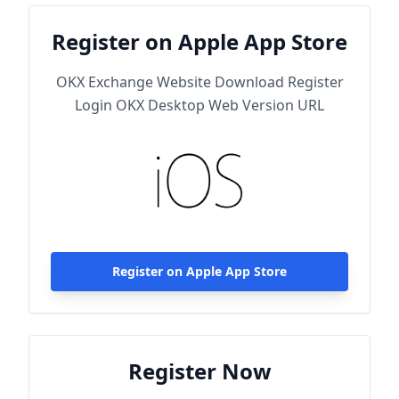
Register on Apple App Store
OKX Exchange Website Download Register
Login OKX Desktop Web Version URL
Register on Apple App Store
Register Now