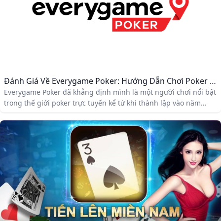
Đánh Giá Về Everygame Poker: Hướng Dẫn Chơi Poker Trực Tuyến Của Bạn
Everygame Poker đã khẳng định mình là một người chơi nổi bật
trong thế giới poker trực tuyến kể từ khi thành lập vào năm
1996. Được biết đến với nền tảng thân thiện với người dùng và
nhiều trò chơi khác nhau, Everygame mang đến cho người chơi
trải nghiệm poker thú vị. Bài đánh giá này khám phá các tính
năng, chương trình khuyến mãi và tùy chọn chơi trò chơi có sẵn
tại Everygame Poker.