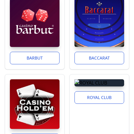
BARBUT
BACCARAT
ROYAL CLUB