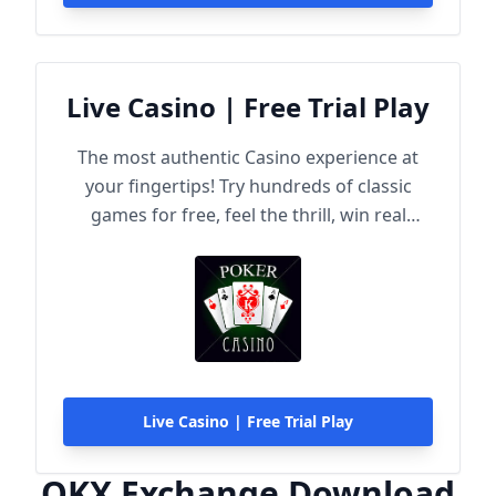
Live Casino | Free Trial Play
The most authentic Casino experience at
your fingertips! Try hundreds of classic
games for free, feel the thrill, win real
rewards!
Live Casino | Free Trial Play
OKX Exchange Download