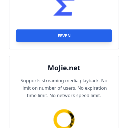
EEVPN
MoJie.net
Supports streaming media playback. No
limit on number of users. No expiration
time limit. No network speed limit.