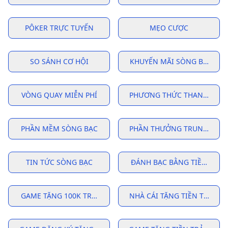
PÔKER TRỰC TUYẾN
MẸO CƯỢC
SO SÁNH CƠ HỘI
KHUYẾN MÃI SÒNG BẠC
VÒNG QUAY MIỄN PHÍ
PHƯƠNG THỨC THANH TOÁ
PHẦN MỀM SÒNG BẠC
PHẦN THƯỞNG TRUNG THÀ
TIN TỨC SÒNG BẠC
ĐÁNH BẠC BẰNG TIỀN THẬT
nhà cái tặng tiền trải nghiệm
nhà cái tặng tiền trải nghiệm
game đăng ký tặng tiền trải nghiệm
game đăng ký tặng tiền trải nghiệm
game tặng 100k trải nghiệm
GAME TẶNG 100K TRẢI NGHIỆM
NHÀ CÁI TẶNG TIỀN TRẢI N
Sách hướng dẫn giải đấu WPT Australia 2024
WPT Global ¥ 110 CN ¥ triệu Chủ nhật Hyper PKO Show
Martin Tsvetanov giành chiến thắng trong sự kiện chính 
Giải vô địch tiền thưởng vàng: Cú sút hàng tuần của bạn
- YouTube
Lịch trình giải đấu toàn cầu WPT 2025
Trang bán hàng trực tuyến của Bitis Việt Nam
Các quy tắc và lựa chọn cá cược ban đầu cho roulette là g
Khi nào và tại sao số 0 kép được thêm vào bánh xe roule
Phil Ivey tổ chức trò chơi gặp gỡ lễ hội tại Wynn Las Veg
88vin cổng game đổi thưởng quốc tế 88vin.shop link chí
Là poker trực tuyến được gian lận?
Tôi có thể chơi GGPoker ở Mỹ không?
Một người phụ nữ hướng dẫn lựa chọn đồ chơi tình dục
WPT Global tổ chức sự kiện ở những quốc gia và khu vực