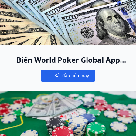
Vui Cùng Dafabet – Khám Phá Thế Giới Cá Cược Đẳng Cấp
Là poker trực tuyến được gian lận?
Cuộc đua gay cấn dành cho Cầu thủ xuất sắc nhất WPT mùa
Đánh giá về Everygame Poker: Hướng dẫn chơi Poker trực 
Quy tắc mới cho Thiên đường WSOP: Thiết bị điện tử và Hỗ 
Ứng dụng sòng bạc trực tuyến hàng đầu năm 2025
Trò chơi roulette lần đầu tiên được chơi ở đâu và khi n
Trang Cá Cược Tặng Tiền Miễn Phí
Làm cho Phil Ivey cười có thể biến thành một ngày trả lương
Lịch trình giải đấu toàn cầu WPT 2025
Tổng giải thưởng của WPT Prime Đài Loan là bao nhiêu
Tương lai của trò chơi roulette là gì?
Hướng dẫn rút tiền toàn cầu của WPT: Tiền mặt được thực 
game tặng tiền trải nghiệm
Sách hướng dẫn giải đấu WPT Australia 2024
Giới Thiệu Casino Online BK8
Cuộc thi Discord nóng lên: Hãy tham gia hành động!
WPT Global ¥ 110 CN ¥ triệu Chủ nhật Hyper PKO Showdo
Tiêu đề EPT củng cố danh tiếng của Stephen Song như mộ
- YouTube
Các giải đấu hàng ngày từ WPT Global
Các giải đấu hàng ngày từ WPT Global
88vin cổng game đổi thưởng quốc tế 88vin.shop link chính
Trang Chủ - CÔNG TY TNHH MTV VÀNG BẠC ĐÁ QUÝ SÀI GÒN
Đối tác toàn cầu của WPT với Câu lạc bộ bài Poker & Sòng b
Chơi bài xì phé trực tuyến trên Android: Hướng dẫn năm 2
Paulius Plausinaitis thắng GGMmillion$ SHR với số tiền 31
WPT Global: Sự lựa chọn hàng đầu cho người chơi pok
Giải vô địch tiền thưởng vàng: Cú sút hàng tuần của bạn ở
Trang bán hàng trực tuyến của Bitis Việt Nam
- YouTube
Roulette đóng vai trò gì trong văn hóa đại chúng chẳng h
Game Tặng Code Trải Nghiệm: Cách Tìm Nhập Và Kiểm Tra
- YouTube
Texas Holdem Flop có nghĩa là gì?
nhà cái tặng tiền trải nghiệm
game tặng tiền trải nghiệm
game tặng code trải nghiệm
nhà cái tặng tiền trải nghiệm
game tặng code trải nghiệm
game tặng code trải nghiệm
Poker toàn cầu có phải là tiền thật không?
TP trong WPT poker là gì?
Lịch trình giải đấu toàn cầu WPT 2025
CellphoneS mở bán realme Note 60 với giá chỉ hơn 3 triệu
PC gaming giá rẻ Mua máy tính chơi game tặng màn hình
Kèo Bóng Đá Châu Âu: Hướng Dẫn Chi Tiết và Cách Đọc Kè
Một người phụ nữ hướng dẫn lựa chọn đồ chơi tình dục h
Bạn không thể tải xuống và chơi WPT Poker Global ở c
Martin Tsvetanov giành chiến thắng trong sự kiện chính Eu
- YouTube
Tùy chọn thanh toán tại EVERYGAME Poker: Giao dịch nha
Paulius Plausinaitis thắng GGMmillion$ SHR với số tiền 31
Cách tải xuống WPTGO và bắt đầu
Sách hướng dẫn giải đấu WPT Australia 2024
Là poker trực tuyến được gian lận?
Biến World Poker Global App
Mua Black Myth: Wukong chỉ hơn 100k game thủ cần cảnh 
Các giải đấu poker trực tuyến hàng đầu để xem và chơi và
Đủ điều kiện tham quan Red Dragon Poker Tour Jeju 2025 q
Giới Thiệu Casino Online Vip79
WPT Australia Returns: Thời điểm quan trọng của poker tiề
Phil Ivey tổ chức trò chơi gặp gỡ lễ hội tại Wynn Las Vegas
- YouTube
Điều khoản tiền thưởng toàn cầu của WPT: Tiền mặt được t
HCMIU - Đại học Quốc tế TPHCM Tuyển sinh Thạc sĩ - Tiến s
404 Not Found
Khi nào và tại sao số 0 kép được thêm vào bánh xe roulett
Các giải đấu poker trực tuyến hàng đầu để xem và chơi và
Top 10 Trang Cá Cược Uy Tín Nhất Việt Nam 2026 - An Toà
thành ngôi nhà poker online
Trang Chủ - CÔNG TY TNHH MTV VÀNG BẠC ĐÁ QUÝ SÀI
WPT Global từ Chủ nhật Hyper PKO Showdown: Mua thấp p
Trang Chủ - CÔNG TY TNHH MTV VÀNG BẠC ĐÁ QUÝ SÀI GÒN
Luật Chơi Poker Online tại DA88
Poker toàn cầu có phải là tiền thật không?
WPT Global ¥ 110 CN ¥ triệu Chủ nhật Hyper PKO Showdo
Cuộc đua gay cấn dành cho Cầu thủ xuất sắc nhất WPT mùa
Bắt đầu hôm nay
Error
mới của bạn
Notifications
Nguồn gốc của cái tên Roulette là gì?
PC gaming giá rẻ Mua máy tính chơi game tặng màn hình
Paulius Plausinaitis thắng GGMmillion$ SHR với số tiền 31
Sử dụng mã tiền thưởng WPT777 để yêu cầu ưu đãi đặc biệt
Tài Xỉu Là Gì? Bí Mật Tên Gốc Sic Bo Hút Hồn!
Giải vô địch thế giới WPT 2024 khai mạc tại Wynn Las Vegas:
Giới Thiệu Casino Online BK8
Phil Ivey tổ chức trò chơi gặp gỡ lễ hội tại Wynn Las Vegas
- YouTube
Không có tiền gửi miễn phí tại WPT Global - chơi mà không 
Giải vô địch WPT Prime trở lại với Jereld Sam Shining
Cách giành chiến thắng tại trực tuyến Blackjack: Chiến lượ
88vin cổng game đổi thưởng quốc tế 88vin.shop link chính
- YouTube
Tương lai của trò chơi roulette là gì?
Sòng bạc trực tuyến đáng tin cậy nhất: WPT Global
Sách hướng dẫn giải đấu WPT Australia 2024
Sòng bạc trực tuyến đáng tin cậy nhất: WPT Global
- YouTube
VIP Poker tải apk mới nhất- Juxia
Rake Chase là gì?
Hướng dẫn sự kiện WPT Paris 2024
Cách bắt đầu chơi bài xì phé trực tuyến vào năm 2025: Hư
Doug Polk phải đối mặt với phản ứng dữ dội khi chơi trong 
Đánh giá về Everygame Poker: Hướng dẫn chơi Poker trực 
Bạn có thể chơi WPT Global ở đâu? Các quốc gia được hỗ tr
Cuộc thi Discord nóng lên: Hãy tham gia hành động!
Các giải đấu hàng ngày từ WPT Global
Game Tặng 100K Trải Nghiệm: Cách Kiểm Tra Thưởng Và Đi
- YouTube
Game Tặng Code Trải Nghiệm: Cách Tìm Nhập Và Kiểm Tra