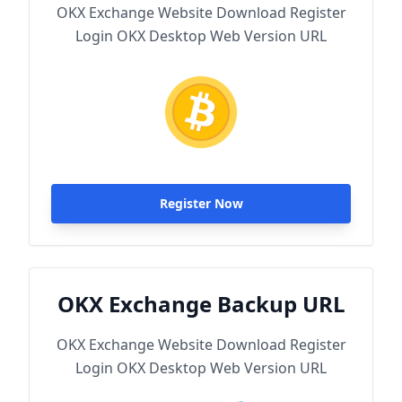
OKX Exchange Website Download Register
Login OKX Desktop Web Version URL
Register Now
OKX Exchange Backup URL
OKX Exchange Website Download Register
Login OKX Desktop Web Version URL