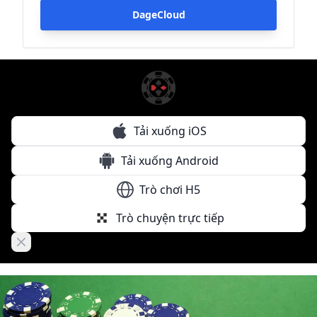
DageCloud
game tặng tiền trải nghiệm
Tài Xỉu Là Gì? Bí Mật Tên Gốc Sic Bo Hút Hồn!
Doug Polk phải đối mặt với phản ứng dữ dội khi chơi trong 
Sự trở lại của Shevliakov giành giải thưởng hàng triệu eu
Tải xuống iOS
Cách bắt đầu chơi bài xì phé trực tuyến vào năm 2025: Hư
Tiền thưởng chào mừng sòng bạc trực tuyến không có tiền
Tải xuống Android
Poker toàn cầu có phải là tiền thật không?
Cuộc đua gay cấn dành cho Cầu thủ xuất sắc nhất WPT mùa
Trò chơi H5
Ai đã phát minh ra trò chơi roulette?
Trò chuyện trực tiếp
Bạn không thể tải xuống và chơi WPT Poker Global ở các qu
Cách chơi WPT Global trên máy tính của bạn 2024
Close banner
game tặng 100k trải nghiệm
Phil Ivey tổ chức trò chơi gặp gỡ lễ hội tại Wynn Las Vegas
game đăng ký tặng tiền trải nghiệm
game tặng code trải nghiệm
game tặng 100k trải nghiệm
Đánh giá về Everygame Poker: Hướng dẫn chơi Poker trực 
WPT Global Million Hyper PKO Showdown: Chi tiết & Hướng
Cách chơi WPT Global trên máy tính của bạn 2024
Sòng bạc toàn cầu WPT: Một cuộc phiêu lưu đầy thú vị
Trang Chủ - CÔNG TY TNHH MTV VÀNG BẠC ĐÁ QUÝ SÀI GÒN