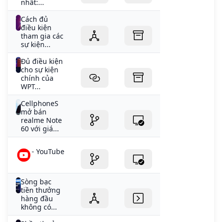
nhất:...
Cách đủ
điều kiện
tham gia các
sự kiện...
Đủ điều kiện
cho sự kiện
chính của
WPT...
CellphoneS
mở bán
realme Note
60 với giá...
- YouTube
Sòng bạc
tiền thưởng
hàng đầu
không có...