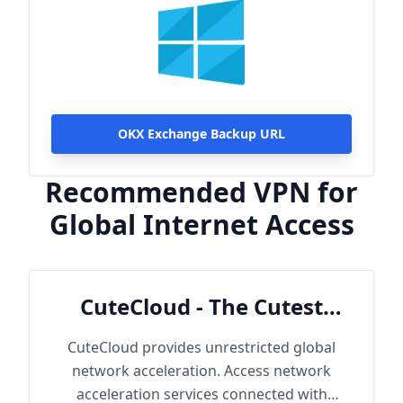
OKX Exchange Backup URL
Recommended VPN for
Global Internet Access
CuteCloud - The Cutest
Cloud
CuteCloud provides unrestricted global
network acceleration. Access network
acceleration services connected with