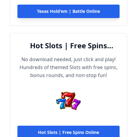
Texas Hold'em | Battle Online
Hot Slots | Free Spins
Online
No download needed, just click and play!
Hundreds of themed Slots with free spins,
bonus rounds, and non-stop fun!
Hot Slots | Free Spins Online