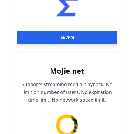
EEVPN
MoJie.net
Supports streaming media playback. No
limit on number of users. No expiration
time limit. No network speed limit.