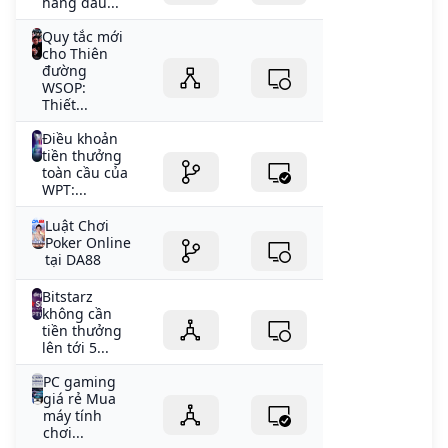
hàng đầu...
WPT Global có ứng dụng di động không?
Quy tắc mới
game tặng 100k trải nghiệm
cho Thiên
Doug Polk phải đối mặt với phản ứng dữ dội khi chơi tron
đường
Những quốc gia nào có thể chơi WPTGlobal vào năm 202
WSOP:
Thiết...
PC gaming giá rẻ Mua máy tính chơi game tặng màn hìn
Một phát bắn - Giải đấu Freezeout của WPT Global
Điều khoản
tiền thưởng
Cách tải xuống WPTGO và bắt đầu
toàn cầu của
Điều khoản tiền thưởng toàn cầu của WPT: Tiền mặt được
WPT:...
Cuộc thi Discord nóng lên: Hãy tham gia hành động!
Luật Chơi
Luật Chơi Poker Online tại DA88
Poker Online
Error
tại DA88
Giải vô địch tiền thưởng vàng: Cú sút hàng tuần của bạn
Bitstarz
không cần
tiền thưởng
lên tới 5...
PC gaming
giá rẻ Mua
máy tính
chơi...