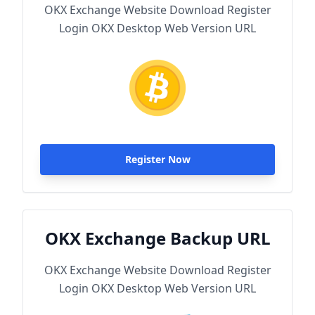
OKX Exchange Website Download Register
Login OKX Desktop Web Version URL
Register Now
OKX Exchange Backup URL
OKX Exchange Website Download Register
Login OKX Desktop Web Version URL