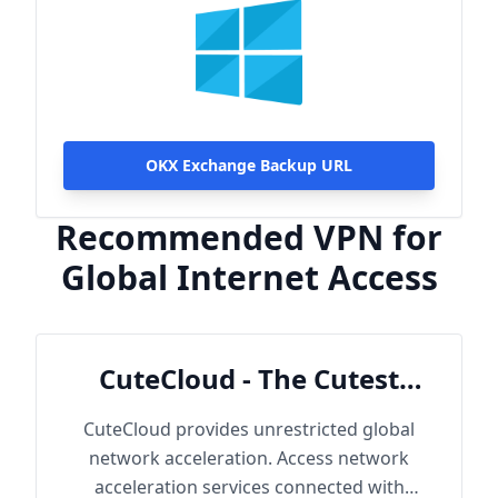
OKX Exchange Backup URL
Recommended VPN for
Global Internet Access
CuteCloud - The Cutest
Cloud
CuteCloud provides unrestricted global
network acceleration. Access network
acceleration services connected with