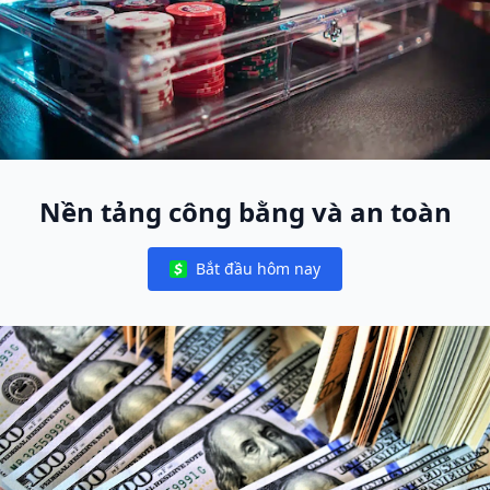
Nền tảng công bằng và an toàn
game đăng ký tặng tiền trải nghiệm
TP trong WPT poker là gì?
Bắt đầu hôm nay
Notifications
Bạn có thể chơi WPT Global ở đâu? Các quốc gia được 
VIP Poker tải apk mới nhất- Juxia
game tặng code trải nghiệm
nhà cái tặng tiền trải nghiệm
nhà cái tặng tiền trải nghiệm
game đăng ký tặng tiền trải nghiệm
game tặng code trải nghiệm
game tặng tiền trải nghiệm
68 Game Bài Trụ Số Ở Đâu?
Cách đủ điều kiện tham gia các sự kiện trực tuyến của WP
Luật Chơi Poker Online tại DA88
Bitstarz không cần tiền thưởng lên tới 5 BTC và 200 vòng q
22bet – Trải Nghiệm Cá Cược Trực Tuyến Đẳng Cấp
Cuộc thi Discord nóng lên: Hãy tham gia hành động!
Khi nào và tại sao số 0 kép được thêm vào bánh xe roulett
PC gaming giá rẻ Mua máy tính chơi game tặng màn h
Top 7 Game tặng 100k trải nghiệm (tặng 100k khi đăng ký)
Sòng bạc trực tuyến đáng tin cậy nhất: WPT Global
Chơi bài xì phé trực tuyến trên Android: Hướng dẫn năm 2
Nhà Cái Tặng Tiền Trải Nghiệm: Tiêu Chí Kiểm Tra Trước Kh
Frank Stepuchin dẫn đầu RRPO WPT Seminole 2024 sau ngà
Sòng bạc trực tuyến đáng tin cậy nhất: WPT Global
Những quốc gia nào có thể chơi WPTGlobal vào năm 2
Martin Tsvetanov giành chiến thắng trong sự kiện chính Eu
Khi nào và tại sao số 0 kép được thêm vào bánh xe roulett
Tương lai của trò chơi roulette là gì?
Sử dụng đô la hộ chiếu toàn cầu WPT để vào các sự kiện cổ
Lịch thi WPT Châu Á Thái Bình Dương 2024-2025
Giải vô địch tiền thưởng vàng: Cú sút hàng tuần của bạn ở
Các giải đấu hàng ngày từ WPT Global
Một người phụ nữ hướng dẫn lựa chọn đồ chơi tình dục h
WPT Global tổ chức sự kiện ở những quốc gia và khu vực n
Một phát bắn - Giải đấu Freezeout của WPT Global
Ai có nhiều vòng tay WSOP nhất?
Giải vô địch WPT khơi dậy tinh thần của huyền thoại Poker
Top 7 Game tặng 100k trải nghiệm (tặng 100k khi đăng ký)
Giới Thiệu Casino Online BK8
Các giải đấu poker trực tuyến hàng đầu để xem và chơi và
Đủ điều kiện cho sự kiện chính của WPT Global thông qua 
Làm cho Phil Ivey cười có thể biến thành một ngày trả lương
Top 10 Trang Cá Cược Uy Tín Nhất Việt Nam 2026 - An Toà
Ngày 20-25 tháng 9 năm 2024 Giải vô địch WPT Úc
Quảng cáo mới nhất của WPT Global: vé cho một số tiền ch
Sòng bạc toàn cầu WPT: Một cuộc phiêu lưu đầy thú vị