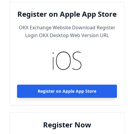
Register on Apple App Store
OKX Exchange Website Download Register
Login OKX Desktop Web Version URL
Register on Apple App Store
Register Now