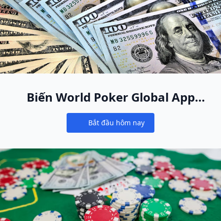
Bạn có biết trò chơi poker trực tuyến WPTGO
Tiêu đề EPT củng cố danh tiếng của Stephen Song như mộ
Texas Holdem Flop có nghĩa là gì?
Lịch thi WPT Châu Á Thái Bình Dương 2024-2025
Bạn có thể chơi WPT Global ở đâu? Các quốc gia được hỗ tr
Trò chơi roulette lần đầu tiên được chơi ở đâu và khi nào?
WPT Global ¥ 110 CN ¥ triệu Chủ nhật Hyper PKO Sh
Sử dụng mã tiền thưởng WPT777 để yêu cầu ưu đãi đặc biệt
Nổ Hũ Là Gì? Bí Quyết Quay Trúng Jackpot Triệu Đô!
Martin Tsvetanov giành chiến thắng trong sự kiện chính Eu
Cách đủ điều kiện tham gia các sự kiện trực tuyến của WP
Top 5 sòng bạc trực tuyến năm 2025: chơi ở đâu và giành c
Những quốc gia nào bị hạn chế trên WPT Global?
game tặng 100k trải nghiệm
Hướng dẫn rút tiền toàn cầu của WPT: Tiền mặt được thực 
Một phát bắn - Giải đấu Freezeout của WPT Global
Ứng dụng sòng bạc trực tuyến hàng đầu năm 2025
Game Tặng 100K Trải Nghiệm: Cách Kiểm Tra Thưởng Và Đi
Quảng cáo mới nhất của WPT Global: vé cho một số tiền ch
Bạn có thể chơi WPT Global ở đâu? Các quốc gia được hỗ tr
TP trong WPT poker là gì?
Nguồn gốc của cái tên Roulette là gì?
Lịch thi WPT Châu Á Thái Bình Dương 2024-2025
Ngôi sao đang lên của Brazil gây sốc cho tất cả mọi người
Doug Polk phải đối mặt với phản ứng dữ dội khi chơi trong 
Tôi có thể chơi GGPoker ở Mỹ không?
Cách chơi WPT Global trên máy tính của bạn 2024
Game Đăng Ký Tặng Tiền Trải Nghiệm: Quy Trình Và Đi
WSOP USA Top 8 Câu hỏi thường gặp
Trang Chủ - CÔNG TY TNHH MTV VÀNG BẠC ĐÁ QUÝ SÀI GÒN
2025 Vụ nổ WSOP! Các định dạng mới + Giải thưởng lớn ngư
WPT Global vs GGPoker: Bạn nên chọn nền tảng poker nào
7 App Chơi Game Kiếm Tiền Uy Tín 2025 - Rút Tiền Về Ngâ
Nhà tài trợ Tiêu đề WPT Global Now cho Triton Poker Super 
Bạn có biết trò chơi poker trực tuyến WPTGO
game đăng ký tặng tiền trải nghiệm
game tặng code trải nghiệm
nhà cái tặng tiền trải nghiệm
game tặng 100k trải nghiệm
game tặng tiền trải nghiệm
game tặng tiền trải nghiệm
Mẹo mới toàn cầu của WPT: Xem trước cá cược tuần 6
Trang Chủ - CÔNG TY TNHH MTV VÀNG BẠC ĐÁ QUÝ SÀI GÒN
Bitstarz không cần tiền thưởng lên tới 5 BTC và 200 vòng q
Các giải đấu hàng ngày từ WPT Global
Tôi có thể chơi GGPoker ở Mỹ không?
Roulette đóng vai trò gì trong văn hóa đại chúng chẳng h
Sử dụng mã tiền thưởng WPT777 để yêu cầu ưu đãi đặc biệt
- YouTube
Vincent Meli tăng lên 100.000 với K♣️ J♣️ Francois Tosques Call
Cách tải xuống WPTGO và bắt đầu
PC gaming giá rẻ Mua máy tính chơi game tặng màn hình
Một phát bắn - Giải đấu Freezeout của WPT Global
Cuộc đua gay cấn dành cho Cầu thủ xuất sắc nhất WPT mùa
Các giải đấu poker trực tuyến hàng đầu để xem và chơi và
Trò chơi roulette lần đầu tiên được chơi ở đâu và khi n
Biến World Poker Global App
Những quốc gia nào bị hạn chế trên WPT Global?
Trang Chủ - CÔNG TY TNHH MTV VÀNG BẠC ĐÁ QUÝ SÀI GÒN
11 ứng dụng và trò chơi poker hay nhất dành cho Android
WPT Global từ Chủ nhật Hyper PKO Showdown: Mua thấp p
- YouTube
Một người phụ nữ hướng dẫn lựa chọn đồ chơi tình dục h
CellphoneS mở bán realme Note 60 với giá chỉ hơn 3 tr
Cách bắt đầu chơi bài xì phé trực tuyến vào năm 2025: Hư
Game Tặng Tiền Trải Nghiệm: Phân Biệt Tiền Thưởng Và Tiề
Poker toàn cầu có phải là tiền thật không?
Các giải đấu poker trực tuyến hàng đầu để xem và chơi và
Poker toàn cầu có phải là tiền thật không?
88vin cổng game đổi thưởng quốc tế 88vin.shop link chính
thành ngôi nhà poker online
Kèo Bóng Đá Châu Âu: Hướng Dẫn Chi Tiết và Cách Đọ
Ai có nhiều vòng tay WSOP nhất?
- YouTube
WPT Australia Returns: Thời điểm quan trọng của poker tiề
Ai đã phát minh ra trò chơi roulette?
Phil Ivey tổ chức trò chơi gặp gỡ lễ hội tại Wynn Las Vegas
Giới Thiệu Casino Online Vip79
Bắt đầu hôm nay
Những quốc gia nào bị hạn chế trên WPT Global?
mới của bạn
Notifications
Cuộc thi Discord nóng lên: Hãy tham gia hành động!
Tiêu đề EPT củng cố danh tiếng của Stephen Song như mộ
Phil Ivey tổ chức trò chơi gặp gỡ lễ hội tại Wynn Las Vegas
Cách tải xuống WPTGO và bắt đầu
- YouTube
Phil Ivey tổ chức trò chơi gặp gỡ lễ hội tại Wynn Las Vegas
Đánh giá về Everygame Poker: Hướng dẫn chơi Poker 
Sự ra đời của sòng bạc trực tuyến đã tác động đến trò chơi
Chơi Game Bài Tiến Lên Miền Nam Miễn Phí
Cuộc thi Discord nóng lên: Hãy tham gia hành động!
Cory Zeidman nhận tội về kế hoạch gian lận cá cược thể th
Trang Cá Cược Tặng Tiền Miễn Phí
Frank Stepuchin dẫn đầu RRPO WPT Seminole 2024 sau ngà
Lịch trình giải đấu toàn cầu WPT 2025
Hyper Dash trong WPT Global là gì? Đi sâu vào hành động 
Top Game Bài Đổi Thưởng Uy Tín Nhất 2026 - Thắng To Nh
Sử dụng đô la hộ chiếu toàn cầu WPT để vào các sự kiện cổ
Các giải đấu poker trực tuyến hàng đầu để xem và chơi và
Trang Chủ - CÔNG TY TNHH MTV VÀNG BẠC ĐÁ QUÝ SÀI GÒN
68 Game Bài Trụ Số Ở Đâu?
Top 5 Cổng Game Tặng 100K Trải Nghiệm Tốt Nhất 2024
James Obst giành chức vô địch WPT Australia và giành được
2025 Vụ nổ WSOP! Các định dạng mới + Giải thưởng lớn ngư
Chơi Game Bài Tiến Lên Miền Nam Miễn Phí
Tài Xỉu Là Gì? Bí Mật Tên Gốc Sic Bo Hút Hồn!
Cuộc đua gay cấn dành cho Cầu thủ xuất sắc nhất WPT mùa
Bạn không thể tải xuống và chơi WPT Poker Global ở các qu
Cuộc đua gay cấn dành cho Cầu thủ xuất sắc nhất WPT mùa
Sự ra đời của sòng bạc trực tuyến đã tác động đến trò chơi
Ngày 20-25 tháng 9 năm 2024 Giải vô địch WPT Úc
Mua Black Myth: Wukong chỉ hơn 100k game thủ cần cảnh 