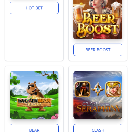
nhà cái tặng tiền trải nghiệm
Một người phụ nữ hướng dẫn lựa chọn đồ chơi tình dục
Ai có nhiều vòng tay WSOP nhất?
Rake Chase là gì?
Cách tải xuống WPTGO và bắt đầu
Game Tặng Code Trải Nghiệm: Cách Tìm Nhập Và Kiểm T
Làm cho Phil Ivey cười có thể biến thành một ngày trả lươ
James Obst giành chức vô địch WPT Australia và giành đư
Top 10 Game Kiếm Tiền Thật Uy Tín Nhất 2026 - Chơi Gam
88vin cổng game đổi thưởng quốc tế 88vin.shop link chí
Sử dụng đô la hộ chiếu toàn cầu WPT để vào các sự kiện 
Những quốc gia nào có thể chơi WPTGlobal vào năm 202
Một số vụ bê bối và tranh cãi nổi tiếng về roulette trong s
VIP Poker tải apk mới nhất- Juxia
Sự ra đời của sòng bạc trực tuyến đã tác động đến trò ch
Cory Zeidman nhận tội về kế hoạch gian lận cá cược thể 
Sòng bạc tiền thưởng hàng đầu không có tiền gửi vào nă
Một số vụ bê bối và tranh cãi nổi tiếng về roulette trong s
Frank Stepuchin dẫn đầu RRPO WPT Seminole 2024 sau n
Làm cho Phil Ivey cười có thể biến thành một ngày trả lươ
Cách đủ điều kiện tham gia các sự kiện trực tuyến của 
Top Game Bài Đổi Thưởng Uy Tín Nhất 2026 - Thắng To 
Poker toàn cầu có phải là tiền thật không?
Công nghệ đã ảnh hưởng đến trò chơi roulette như thế 
Một số vụ bê bối và tranh cãi nổi tiếng về roulette trong s
Game Tặng 100K Trải Nghiệm: Cách Kiểm Tra Thưởng Và 
Sự ra đời của sòng bạc trực tuyến đã tác động đến trò ch
PC gaming giá rẻ Mua máy tính chơi game tặng màn hìn
Top 10 Trang Cá Cược Uy Tín Nhất Việt Nam 2026 - An T
Top 10 Game Kiếm Tiền Thật Uy Tín Nhất 2026 - Chơi Gam
Sự ra đời của sòng bạc trực tuyến đã tác động đến trò ch
Giới Thiệu Casino Online BK8
HCMIU - Đại học Quốc tế TPHCM Tuyển sinh Thạc sĩ - Tiến
Khi nào và tại sao số 0 kép được thêm vào bánh xe roule
Đối tác toàn cầu của WPT với Câu lạc bộ bài Poker & Sòng
Một phát bắn - Giải đấu Freezeout của WPT Global
Luật Chơi Poker Online tại DA88
Giải vô địch tiền thưởng vàng: Cú sút hàng tuần của bạn
Công nghệ đã ảnh hưởng đến trò chơi roulette như thế 
HOT BET
PC gaming giá rẻ Mua máy tính chơi game tặng màn hìn
Hyper Dash trong WPT Global là gì? Đi sâu vào hành độn
Roulette đóng vai trò gì trong văn hóa đại chúng chẳng
Giải vô địch WPT Prime trở lại với Jereld Sam Shining
Tổng giải thưởng của WPT Prime Đài Loan là bao nhiêu
WSOP USA Top 8 Câu hỏi thường gặp
Top Game Bài Đổi Thưởng Uy Tín Nhất 2026 - Thắng To 
11 ứng dụng và trò chơi poker hay nhất dành cho Androi
WSOP USA Top 8 Câu hỏi thường gặp
Giới Thiệu Casino Online Vip79
Frank Stepuchin dẫn đầu RRPO WPT Seminole 2024 sau n
Điều khoản tiền thưởng toàn cầu của WPT: Tiền mặt được
TP trong WPT poker là gì?
PC gaming giá rẻ Mua máy tính chơi game tặng màn hìn
James Obst giành chức vô địch WPT Australia và giành đư
Texas Holdem Flop có nghĩa là gì?
WPT Global ¥ 110 CN ¥ triệu Chủ nhật Hyper PKO Show
Ai đã phát minh ra trò chơi roulette?
Top 7 Game tặng 100k trải nghiệm (tặng 100k khi đăng k
Doug Polk phải đối mặt với phản ứng dữ dội khi chơi tron
WPT Australia Returns: Thời điểm quan trọng của poker t
Hướng dẫn sự kiện WPT Paris 2024
WPT Global tổ chức sự kiện ở những quốc gia và khu vực
- YouTube
Cách giành chiến thắng tại trực tuyến Blackjack: Chiến 
7 App Chơi Game Kiếm Tiền Uy Tín 2025 - Rút Tiền Về N
WPT Global tổ chức sự kiện ở những quốc gia và khu vực
PC gaming giá rẻ Mua máy tính chơi game tặng màn hìn
Hướng Dẫn Chi Tiết Về Fun88 Đăng Nhập
WPT Australia Returns: Thời điểm quan trọng của poker t
PC gaming giá rẻ Mua máy tính chơi game tặng màn hìn
Hướng dẫn sự kiện WPT Paris 2024
Quy tắc mới cho Thiên đường WSOP: Thiết bị điện tử và H
Những quốc gia nào bị hạn chế trên WPT Global?
WPT Australia Returns: Thời điểm quan trọng của poker t
Top 5 Cổng Game Tặng 100K Trải Nghiệm Tốt Nhất 2024
Đủ điều kiện tham quan Red Dragon Poker Tour Jeju 2025
Mua Black Myth: Wukong chỉ hơn 100k game thủ cần cản
Một số vụ bê bối và tranh cãi nổi tiếng về roulette trong s
Bạn không thể tải xuống và chơi WPT Poker Global ở các
Lễ hội mùa xuân toàn cầu WPT: 7.000.000 đô la giải thư
Là poker trực tuyến được gian lận?
Phil Ivey tổ chức trò chơi gặp gỡ lễ hội tại Wynn Las Veg
Poker toàn cầu có phải là tiền thật không?
PC gaming giá rẻ Mua máy tính chơi game tặng màn hìn
Cory Zeidman nhận tội về kế hoạch gian lận cá cược thể 
Điều khoản tiền thưởng toàn cầu của WPT: Tiền mặt được
Lịch thi WPT Châu Á Thái Bình Dương 2024-2025
- YouTube
Khi nào và tại sao số 0 kép được thêm vào bánh xe roule
Nổ Hũ Là Gì? Bí Quyết Quay Trúng Jackpot Triệu Đô!
- YouTube
Máy đánh bạc trả tiền thật mà không cần đặt cọc Chơi mi
Các giải đấu poker trực tuyến hàng đầu để xem và chơi 
CellphoneS mở bán realme Note 60 với giá chỉ hơn 3 triệ
- YouTube
Bitstarz không cần tiền thưởng lên tới 5 BTC và 200 vòng
Cách giành chiến thắng tại trực tuyến Blackjack: Chiến 
TP trong WPT poker là gì?
Mua Black Myth: Wukong chỉ hơn 100k game thủ cần cản
Một người phụ nữ hướng dẫn lựa chọn đồ chơi tình dục
Game Đăng Ký Tặng Tiền Trải Nghiệm: Quy Trình Và Điều
Cách giành chiến thắng tại các vị trí trực tuyến vào năm 
- YouTube
Những quốc gia nào có thể chơi WPTGlobal vào năm 202
Top 5 Nhà Cái Uy Tín Nhất Việt Nam 2024
Hướng dẫn rút tiền toàn cầu của WPT: Tiền mặt được thự
Là poker trực tuyến được gian lận?
HCMIU - Đại học Quốc tế TPHCM Tuyển sinh Thạc sĩ - Tiến
Cách tải xuống đăng ký và Master WPT Global: 2025 Guid
Mua Black Myth: Wukong chỉ hơn 100k game thủ cần cản
Sử dụng mã tiền thưởng WPT777 để yêu cầu ưu đãi đặc bi
Một người phụ nữ hướng dẫn lựa chọn đồ chơi tình dục
68 Game Bài Trụ Số Ở Đâu?
WPT Global từ Chủ nhật Hyper PKO Showdown: Mua thấp
Sòng bạc toàn cầu WPT: Một cuộc phiêu lưu đầy thú vị
Top 5 Nhà Cái Uy Tín Nhất Việt Nam 2024
game tặng 100k trải nghiệm
game tặng code trải nghiệm
game tặng tiền trải nghiệm
game tặng code trải nghiệm
game tặng code trải nghiệm
game đăng ký tặng tiền trải nghiệm
game đăng ký tặng tiền trải nghiệm
game tặng code trải nghiệm
game đăng ký tặng tiền trải nghiệm
game đăng ký tặng tiền trải nghiệm
game đăng ký tặng tiền trải nghiệm
nhà cái tặng tiền trải nghiệm
game tặng code trải nghiệm
game tặng 100k trải nghiệm
game tặng code trải nghiệm
nhà cái tặng tiền trải nghiệm
game tặng 100k trải nghiệm
game tặng tiền trải nghiệm
game đăng ký tặng tiền trải nghiệm
game tặng tiền trải nghiệm
game tặng code trải nghiệm
game tặng code trải nghiệm
game tặng 100k trải nghiệm
game đăng ký tặng tiền trải nghiệm
game tặng 100k trải nghiệm
game tặng tiền trải nghiệm
game đăng ký tặng tiền trải nghiệm
nhà cái tặng tiền trải nghiệm
game tặng code trải nghiệm
nhà cái tặng tiền trải nghiệm
game đăng ký tặng tiền trải nghiệm
game đăng ký tặng tiền trải nghiệm
game tặng code trải nghiệm
nhà cái tặng tiền trải nghiệm
nhà cái tặng tiền trải nghiệm
game tặng 100k trải nghiệm
game tặng 100k trải nghiệm
Các giải đấu poker trực tuyến hàng đầu để xem và chơi 
Chơi Tiến Lên Miền Nam Offline: Hướng Dẫn Tải Game và
Paulius Plausinaitis thắng GGMmillion$ SHR với số tiền 
Tài Xỉu Là Gì? Bí Mật Tên Gốc Sic Bo Hút Hồn!
Trò chơi roulette lần đầu tiên được chơi ở đâu và khi nào
Game Đăng Ký Tặng Tiền Trải Nghiệm: Quy Trình Và Điều
WPT Global: Sự lựa chọn hàng đầu cho người chơi poker
Lịch thi WPT Châu Á Thái Bình Dương 2024-2025
Bạn không thể tải xuống và chơi WPT Poker Global ở các
Đối tác toàn cầu của WPT với Câu lạc bộ bài Poker & Sòng
Luật Chơi Poker Online tại DA88
404 Not Found
Cuộc đua gay cấn dành cho Cầu thủ xuất sắc nhất WPT m
88vin cổng game đổi thưởng quốc tế 88vin.shop link chí
Tài Xỉu Là Gì? Bí Mật Tên Gốc Sic Bo Hút Hồn!
Tài Xỉu Là Gì? Bí Mật Tên Gốc Sic Bo Hút Hồn!
Ai đã phát minh ra trò chơi roulette?
- YouTube
Paulius Plausinaitis thắng GGMmillion$ SHR với số tiền 
Cuộc thi Discord nóng lên: Hãy tham gia hành động!
Top Game Bài Đổi Thưởng Uy Tín Nhất 2026 - Thắng To 
Nổ Hũ Là Gì? Bí Quyết Quay Trúng Jackpot Triệu Đô!
Game Tặng Code Trải Nghiệm: Cách Tìm Nhập Và Kiểm T
Sòng bạc toàn cầu WPT: Một cuộc phiêu lưu đầy thú vị
Ai đã phát minh ra trò chơi roulette?
TP trong WPT poker là gì?
Top 10 Trang Cá Cược Uy Tín Nhất Việt Nam 2026 - An T
WPT Global Million Hyper PKO Showdown: Chi tiết & Hướ
Paulius Plausinaitis thắng GGMmillion$ SHR với số tiền 
WPT Global từ Chủ nhật Hyper PKO Showdown: Mua thấp
Sử dụng mã tiền thưởng WPT777 để yêu cầu ưu đãi đặc bi
Sự trở lại của Shevliakov giành giải thưởng hàng triệu 
Texas Holdem Flop có nghĩa là gì?
Giải vô địch thế giới WPT 2024 khai mạc tại Wynn Las Vega
Top Game Bài Đổi Thưởng Uy Tín Nhất 2026 - Thắng To 
Giới Thiệu Casino Online Vip79
Nhà tài trợ Tiêu đề WPT Global Now cho Triton Poker Sup
WPT Global vs GGPoker: Bạn nên chọn nền tảng poker n
Đủ điều kiện cho sự kiện chính của WPT Global thông qu
PC gaming giá rẻ Mua máy tính chơi game tặng màn hìn
- YouTube
Giải vô địch thế giới WPT 2024 khai mạc tại Wynn Las Vega
Phần thưởng chào mừng mới của WPT Global: lên tới $ 
Vincent Meli tăng lên 100.000 với K♣️ J♣️ Francois Tosques Ca
Cách tải xuống đăng ký và Master WPT Global: 2025 Guid
Top 10 Game Kiếm Tiền Thật Uy Tín Nhất 2026 - Chơi Gam
Sòng bạc tiền thưởng hàng đầu không có tiền gửi vào nă
Các quy tắc và lựa chọn cá cược ban đầu cho roulette là g
Sách hướng dẫn giải đấu WPT Australia 2024
Doug Polk phải đối mặt với phản ứng dữ dội khi chơi tron
Sử dụng mã tiền thưởng WPT777 để yêu cầu ưu đãi đặc bi
Luật Chơi Poker Online tại DA88
WPT Australia Returns: Thời điểm quan trọng của poker t
Đủ điều kiện cho sự kiện chính của WPT Global thông qu
Code Meme Sea update 5.0 mới nhất 03/2025 Cách nhập
404 Error Page
WPT Australia Returns: Thời điểm quan trọng của poker t
WPT Global Cow Boy: Quan điểm của người chơi
Ai đã phát minh ra trò chơi roulette?
Một phát bắn - Giải đấu Freezeout của WPT Global
WPT Global từ Chủ nhật Hyper PKO Showdown: Mua thấp
Bạn không thể tải xuống và chơi WPT Poker Global ở các
- YouTube
Nhà tài trợ Tiêu đề WPT Global Now cho Triton Poker Sup
Frank Stepuchin dẫn đầu RRPO WPT Seminole 2024 sau n
- YouTube
Sòng bạc tiền thưởng hàng đầu không có tiền gửi vào nă
Công nghệ đã ảnh hưởng đến trò chơi roulette như thế 
Tổng giải thưởng của WPT Prime Đài Loan là bao nhiêu
Cách bắt đầu chơi bài xì phé trực tuyến vào năm 2025: 
Bitstarz không cần tiền thưởng lên tới 5 BTC và 200 vòng
Cách giành chiến thắng tại trực tuyến Blackjack: Chiến 
Doug Polk phải đối mặt với phản ứng dữ dội khi chơi tron
Bạn không thể tải xuống và chơi WPT Poker Global ở các
Những quốc gia nào có thể chơi WPTGlobal vào năm 202
Tổng giải thưởng của WPT Prime Đài Loan là bao nhiêu
Làm cho Phil Ivey cười có thể biến thành một ngày trả lươ
7 App Chơi Game Kiếm Tiền Uy Tín 2025 - Rút Tiền Về N
Top 7 Game tặng 100k trải nghiệm (tặng 100k khi đăng k
Tương lai của trò chơi roulette là gì?
Lịch thi WPT Châu Á Thái Bình Dương 2024-2025
WPT Global Million Hyper PKO Showdown: Chi tiết & Hướ
Đối tác toàn cầu của WPT với Câu lạc bộ bài Poker & Sòng
Ngày 20-25 tháng 9 năm 2024 Giải vô địch WPT Úc
WPT Global tổ chức sự kiện ở những quốc gia và khu vực
Cách giành chiến thắng tại các vị trí trực tuyến vào năm 
Sự ra đời của sòng bạc trực tuyến đã tác động đến trò ch
Điều khoản tiền thưởng toàn cầu của WPT: Tiền mặt được
VIP Poker tải apk mới nhất- Juxia
Game Tặng Tiền Trải Nghiệm: Phân Biệt Tiền Thưởng Và T
Cách bắt đầu chơi bài xì phé trực tuyến vào năm 2025: 
PC gaming giá rẻ Mua máy tính chơi game tặng màn hìn
Đánh giá về Everygame Poker: Hướng dẫn chơi Poker trự
Game Tặng Code Trải Nghiệm: Cách Tìm Nhập Và Kiểm T
Bạn có biết trò chơi poker trực tuyến WPTGO
Cory Zeidman nhận tội về kế hoạch gian lận cá cược thể 
Mua Black Myth: Wukong chỉ hơn 100k game thủ cần cản
Cuộc thi Discord nóng lên: Hãy tham gia hành động!
Cách tải xuống đăng ký và Master WPT Global: 2025 Guid
VIP Poker tải apk mới nhất- Juxia
Ngày 20-25 tháng 9 năm 2024 Giải vô địch WPT Úc
Những quốc gia nào có thể chơi WPTGlobal vào năm 202
WPT Global tổ chức sự kiện ở những quốc gia và khu vực
Top 6 Nhà Cái Tặng Tiền Cược Miễn Phí 2026 - Nhận Ngay
Code Meme Sea update 5.0 mới nhất 03/2025 Cách nhập
Game Tặng Tiền Trải Nghiệm: Phân Biệt Tiền Thưởng Và T
Các giải đấu hàng ngày từ WPT Global
Sòng bạc tiền thưởng hàng đầu không có tiền gửi vào nă
Quy tắc mới cho Thiên đường WSOP: Thiết bị điện tử và H
Cách tải xuống WPTGO và bắt đầu
Chơi Tiến Lên Miền Nam Offline: Hướng Dẫn Tải Game và
Ngày 20-25 tháng 9 năm 2024 Giải vô địch WPT Úc
Cách tải xuống WPTGO và bắt đầu
Chơi bài xì phé trực tuyến trên Android: Hướng dẫn năm
BEER BOOST
Chơi Tiến Lên Miền Nam Offline: Hướng Dẫn Tải Game và
Đánh giá về Everygame Poker: Hướng dẫn chơi Poker trự
WPT Global Million Hyper PKO Showdown: Chi tiết & Hướ
Chơi bài xì phé trực tuyến trên Android: Hướng dẫn năm
Đủ điều kiện tham quan Red Dragon Poker Tour Jeju 2025
Làm cho Phil Ivey cười có thể biến thành một ngày trả lươ
PC gaming giá rẻ Mua máy tính chơi game tặng màn hìn
Poker toàn cầu có phải là tiền thật không?
Phần thưởng chào mừng mới của WPT Global: lên tới $ 
Top 5 Cổng Game Tặng 100K Trải Nghiệm Tốt Nhất 2024
88vin cổng game đổi thưởng quốc tế 88vin.shop link chí
88vin cổng game đổi thưởng quốc tế 88vin.shop link chí
404 Not Found
Đủ điều kiện tham quan Red Dragon Poker Tour Jeju 2025
Timothy Chung: Từ tiệc sinh nhật đến nhà vô địch WPT P
WPT Global từ Chủ nhật Hyper PKO Showdown: Mua thấp
Giải vô địch WPT Prime trở lại với Jereld Sam Shining
PC gaming giá rẻ Mua máy tính chơi game tặng màn hìn
Game Đăng Ký Tặng Tiền Trải Nghiệm: Quy Trình Và Điều
7 App Chơi Game Kiếm Tiền Uy Tín 2025 - Rút Tiền Về N
Nổ Hũ Là Gì? Bí Quyết Quay Trúng Jackpot Triệu Đô!
Sự ra đời của sòng bạc trực tuyến đã tác động đến trò ch
WPT Global: Sự lựa chọn hàng đầu cho người chơi poker
Bạn có thể chơi WPT Global ở đâu? Các quốc gia được hỗ 
Giải vô địch WPT Prime trở lại với Jereld Sam Shining
WPT Global: Sự lựa chọn hàng đầu cho người chơi poker
PC gaming giá rẻ Mua máy tính chơi game tặng màn hìn
Cách tải xuống WPTGO và bắt đầu
Cuộc thi Discord nóng lên: Hãy tham gia hành động!
Texas Holdem Flop có nghĩa là gì?
Quy tắc mới cho Thiên đường WSOP: Thiết bị điện tử và H
22bet – Trải Nghiệm Cá Cược Trực Tuyến Đẳng Cấp
Trò chơi roulette lần đầu tiên được chơi ở đâu và khi nào
HCMIU - Đại học Quốc tế TPHCM Tuyển sinh Thạc sĩ - Tiến
PC gaming giá rẻ Mua máy tính chơi game tặng màn hìn
Top 5 Nhà Cái Uy Tín Nhất Việt Nam 2024
Quảng cáo mới nhất của WPT Global: vé cho một số tiền 
Trò chơi roulette lần đầu tiên được chơi ở đâu và khi nào
Top 7 Game tặng 100k trải nghiệm (tặng 100k khi đăng k
WPT Global: Sự lựa chọn hàng đầu cho người chơi poker
Công nghệ đã ảnh hưởng đến trò chơi roulette như thế 
Poker toàn cầu có phải là tiền thật không?
Cách bắt đầu chơi bài xì phé trực tuyến vào năm 2025: 
Doug Polk phải đối mặt với phản ứng dữ dội khi chơi tron
WSOP USA Top 8 Câu hỏi thường gặp
WPT Global tổ chức sự kiện ở những quốc gia và khu vực
Ai có nhiều vòng tay WSOP nhất?
Chơi bài xì phé trực tuyến trên Android: Hướng dẫn năm
Các quy tắc và lựa chọn cá cược ban đầu cho roulette là g
Một phát bắn - Giải đấu Freezeout của WPT Global
Timothy Chung: Từ tiệc sinh nhật đến nhà vô địch WPT P
22bet – Trải Nghiệm Cá Cược Trực Tuyến Đẳng Cấp
Sử dụng đô la hộ chiếu toàn cầu WPT để vào các sự kiện 
Error
Sách hướng dẫn giải đấu WPT Playground 2024
Nguồn gốc của cái tên Roulette là gì?
HCMIU - Đại học Quốc tế TPHCM Tuyển sinh Thạc sĩ - Tiến
- YouTube
Công nghệ đã ảnh hưởng đến trò chơi roulette như thế 
Vincent Meli tăng lên 100.000 với K♣️ J♣️ Francois Tosques Ca
2025 Vụ nổ WSOP! Các định dạng mới + Giải thưởng lớn n
Top 7 Game tặng 100k trải nghiệm (tặng 100k khi đăng k
Tài Xỉu Là Gì? Bí Mật Tên Gốc Sic Bo Hút Hồn!
Sòng bạc tiền thưởng hàng đầu không có tiền gửi vào nă
WPT Australia Returns: Thời điểm quan trọng của poker t
Doug Polk phải đối mặt với phản ứng dữ dội khi chơi tron
Top Game Bài Đổi Thưởng Uy Tín Nhất 2026 - Thắng To 
Hướng dẫn sự kiện WPT Paris 2024
11 ứng dụng và trò chơi poker hay nhất dành cho Androi
WPT Global ¥ 110 CN ¥ triệu Chủ nhật Hyper PKO Show
Frank Stepuchin dẫn đầu RRPO WPT Seminole 2024 sau n
Cory Zeidman nhận tội về kế hoạch gian lận cá cược thể 
Top 6 Nhà Cái Tặng Tiền Cược Miễn Phí 2026 - Nhận Ngay
Giải vô địch WPT Prime trở lại với Jereld Sam Shining
Một người phụ nữ hướng dẫn lựa chọn đồ chơi tình dục
2025 Vụ nổ WSOP! Các định dạng mới + Giải thưởng lớn n
Poker toàn cầu có phải là tiền thật không?
Sách hướng dẫn giải đấu WPT Australia 2024
Trang Chủ - CÔNG TY TNHH MTV VÀNG BẠC ĐÁ QUÝ SÀI G
Sử dụng đô la hộ chiếu toàn cầu WPT để vào các sự kiện 
Cuộc thi Discord nóng lên: Hãy tham gia hành động!
WPT Global Cow Boy: Quan điểm của người chơi
Code Meme Sea update 5.0 mới nhất 03/2025 Cách nhập
Giới Thiệu Casino Online Vip79
Nhà Cái Tặng Tiền Trải Nghiệm: Tiêu Chí Kiểm Tra Trước 
Là poker trực tuyến được gian lận?
Top 10 Trang Cá Cược Uy Tín Nhất Việt Nam 2026 - An T
CellphoneS mở bán realme Note 60 với giá chỉ hơn 3 triệ
- YouTube
Top 10 Game Kiếm Tiền Thật Uy Tín Nhất 2026 - Chơi Gam
Code Meme Sea update 5.0 mới nhất 03/2025 Cách nhập
Nhà tài trợ Tiêu đề WPT Global Now cho Triton Poker Sup
Sòng bạc trực tuyến đáng tin cậy nhất: WPT Global
Giới Thiệu Casino Online Vip79
Mẹo mới toàn cầu của WPT: Xem trước cá cược tuần 6 c
Chơi bài xì phé trực tuyến trên Android: Hướng dẫn năm
Sòng bạc trực tuyến đáng tin cậy nhất: WPT Global
Mua Black Myth: Wukong chỉ hơn 100k game thủ cần cản
Game Tặng Tiền Trải Nghiệm: Phân Biệt Tiền Thưởng Và T
Mua Black Myth: Wukong chỉ hơn 100k game thủ cần cản
Các quy tắc và lựa chọn cá cược ban đầu cho roulette là g
WPT Global có ứng dụng di động không?
Cách chơi WPT Global trên máy tính của bạn 2024
Code Meme Sea update 5.0 mới nhất 03/2025 Cách nhập
Martin Tsvetanov giành chiến thắng trong sự kiện chính 
Bạn không thể tải xuống và chơi WPT Poker Global ở các
Cách giành chiến thắng tại trực tuyến Blackjack: Chiến 
Roulette đóng vai trò gì trong văn hóa đại chúng chẳng
Chơi Game Bài Tiến Lên Miền Nam Miễn Phí
Top 7 Game tặng 100k trải nghiệm (tặng 100k khi đăng k
Các quy tắc và lựa chọn cá cược ban đầu cho roulette là g
Nổ Hũ Là Gì? Bí Quyết Quay Trúng Jackpot Triệu Đô!
WPT Global: Sự lựa chọn hàng đầu cho người chơi poker
Tùy chọn thanh toán tại EVERYGAME Poker: Giao dịch n
22bet – Trải Nghiệm Cá Cược Trực Tuyến Đẳng Cấp
Hướng dẫn rút tiền toàn cầu của WPT: Tiền mặt được thự
Tổng giải thưởng của WPT Prime Đài Loan là bao nhiêu
Bitstarz không cần tiền thưởng lên tới 5 BTC và 200 vòng
Tổng giải thưởng của WPT Prime Đài Loan là bao nhiêu
Các giải đấu poker trực tuyến hàng đầu để xem và chơi 
Poker toàn cầu có phải là tiền thật không?
VIP Poker tải apk mới nhất- Juxia
Nổ Hũ Là Gì? Bí Quyết Quay Trúng Jackpot Triệu Đô!
Khi nào và tại sao số 0 kép được thêm vào bánh xe roule
Kèo Bóng Đá Châu Âu: Hướng Dẫn Chi Tiết và Cách Đọc 
PC gaming giá rẻ Mua máy tính chơi game tặng màn hìn
Tôi có thể chơi GGPoker ở Mỹ không?
Phần thưởng chào mừng mới của WPT Global: lên tới $ 
Cách tải xuống WPTGO và bắt đầu
Các quy tắc và lựa chọn cá cược ban đầu cho roulette là g
Các giải đấu hàng ngày từ WPT Global
Martin Tsvetanov giành chiến thắng trong sự kiện chính 
Top 10 Trang Cá Cược Uy Tín Nhất Việt Nam 2026 - An T
- YouTube
2025 Vụ nổ WSOP! Các định dạng mới + Giải thưởng lớn n
Giới Thiệu Casino Online Vip79
Game Tặng 100K Trải Nghiệm: Cách Kiểm Tra Thưởng Và 
Nguồn gốc của cái tên Roulette là gì?
Doug Polk phải đối mặt với phản ứng dữ dội khi chơi tron
WPT Global Million Hyper PKO Showdown: Chi tiết & Hướ
Top 5 Cổng Game Tặng 100K Trải Nghiệm Tốt Nhất 2024
Tiêu đề EPT củng cố danh tiếng của Stephen Song như 
Cách bắt đầu chơi bài xì phé trực tuyến vào năm 2025: 
Sử dụng mã tiền thưởng WPT777 để yêu cầu ưu đãi đặc bi
Sự trở lại của Shevliakov giành giải thưởng hàng triệu 
Cuộc đua gay cấn dành cho Cầu thủ xuất sắc nhất WPT m
WPT Global từ Chủ nhật Hyper PKO Showdown: Mua thấp
WPT Global Million Hyper PKO Showdown: Chi tiết & Hướ
Martin Tsvetanov giành chiến thắng trong sự kiện chính 
Code Meme Sea update 5.0 mới nhất 03/2025 Cách nhập
Sự trở lại của Shevliakov giành giải thưởng hàng triệu 
Vincent Meli tăng lên 100.000 với K♣️ J♣️ Francois Tosques Ca
Cách bắt đầu chơi bài xì phé trực tuyến vào năm 2025: 
PC gaming giá rẻ Mua máy tính chơi game tặng màn hìn
Game Tặng Tiền Trải Nghiệm: Phân Biệt Tiền Thưởng Và T
Một phát bắn - Giải đấu Freezeout của WPT Global
Ngôi sao đang lên của Brazil gây sốc cho tất cả mọi ngư
22bet – Trải Nghiệm Cá Cược Trực Tuyến Đẳng Cấp
- YouTube
Nhà tài trợ Tiêu đề WPT Global Now cho Triton Poker Sup
Ứng dụng sòng bạc trực tuyến hàng đầu năm 2025
Quy tắc mới cho Thiên đường WSOP: Thiết bị điện tử và H
Tùy chọn thanh toán tại EVERYGAME Poker: Giao dịch n
Công nghệ đã ảnh hưởng đến trò chơi roulette như thế 
Không có tiền gửi miễn phí tại WPT Global - chơi mà khôn
Lịch trình giải đấu toàn cầu WPT 2025
404 Error Page
Rake Chase là gì?
Chơi bài xì phé trực tuyến trên Android: Hướng dẫn năm
WPT Global tổ chức sự kiện ở những quốc gia và khu vực
Các giải đấu hàng ngày từ WPT Global
Sử dụng mã tiền thưởng WPT777 để yêu cầu ưu đãi đặc bi
Hyper Dash trong WPT Global là gì? Đi sâu vào hành độn
68 Game Bài Trụ Số Ở Đâu?
Đối tác toàn cầu của WPT với Câu lạc bộ bài Poker & Sòng
WPT Global tổ chức sự kiện ở những quốc gia và khu vực
Top 5 sòng bạc trực tuyến năm 2025: chơi ở đâu và giành
Martin Tsvetanov giành chiến thắng trong sự kiện chính 
Hướng dẫn sử dụng voucher Got It
Hyper Dash trong WPT Global là gì? Đi sâu vào hành độn
CellphoneS mở bán realme Note 60 với giá chỉ hơn 3 triệ
Top 10 Game Kiếm Tiền Thật Uy Tín Nhất 2026 - Chơi Gam
Hyper Dash trong WPT Global là gì? Đi sâu vào hành độn
Quảng cáo mới nhất của WPT Global: vé cho một số tiền 
Sách hướng dẫn giải đấu WPT Australia 2024
Top 5 Cổng Game Tặng 100K Trải Nghiệm Tốt Nhất 2024
Đánh giá về Everygame Poker: Hướng dẫn chơi Poker trự
Lịch trình giải đấu toàn cầu WPT 2025
Game Tặng 100K Trải Nghiệm: Cách Kiểm Tra Thưởng Và 
WPT Global vs GGPoker: Bạn nên chọn nền tảng poker n
WPT Global Cow Boy: Quan điểm của người chơi
Tổng giải thưởng của WPT Prime Đài Loan là bao nhiêu
404 Not Found
Top 5 Cổng Game Tặng 100K Trải Nghiệm Tốt Nhất 2024
WPT Global tổ chức sự kiện ở những quốc gia và khu vực
Tài Xỉu Là Gì? Bí Mật Tên Gốc Sic Bo Hút Hồn!
Cory Zeidman nhận tội về kế hoạch gian lận cá cược thể 
Hướng dẫn sự kiện WPT Paris 2024
Game Đăng Ký Tặng Tiền Trải Nghiệm: Quy Trình Và Điều
Giới Thiệu Casino Online Vip79
Một phát bắn - Giải đấu Freezeout của WPT Global
Giải vô địch tiền thưởng vàng: Cú sút hàng tuần của bạn
- YouTube
Ai đã phát minh ra trò chơi roulette?
WPT Global từ Chủ nhật Hyper PKO Showdown: Mua thấp
- YouTube
PC gaming giá rẻ Mua máy tính chơi game tặng màn hìn
Hướng dẫn sử dụng voucher Got It
Bạn có biết trò chơi poker trực tuyến WPTGO
Cách giành chiến thắng tại các vị trí trực tuyến vào năm 
Roulette đóng vai trò gì trong văn hóa đại chúng chẳng
WSOP USA Top 8 Câu hỏi thường gặp
VIP Poker tải apk mới nhất- Juxia
Doug Polk phải đối mặt với phản ứng dữ dội khi chơi tron
Rake Chase là gì?
PC gaming giá rẻ Mua máy tính chơi game tặng màn hìn
Làm cho Phil Ivey cười có thể biến thành một ngày trả lươ
Top 7 Game tặng 100k trải nghiệm (tặng 100k khi đăng k
Bạn có biết trò chơi poker trực tuyến WPTGO
Tương lai của trò chơi roulette là gì?
Game Tặng Code Trải Nghiệm: Cách Tìm Nhập Và Kiểm T
WSOP USA Top 8 Câu hỏi thường gặp
Game Tặng Code Trải Nghiệm: Cách Tìm Nhập Và Kiểm T
Chơi bài xì phé trực tuyến trên Android: Hướng dẫn năm
Texas Holdem Flop có nghĩa là gì?
Cách đủ điều kiện tham gia các sự kiện trực tuyến của 
Ngày 20-25 tháng 9 năm 2024 Giải vô địch WPT Úc
Game Tặng 100K Trải Nghiệm: Cách Kiểm Tra Thưởng Và 
Làm cho Phil Ivey cười có thể biến thành một ngày trả lươ
Top 5 Nhà Cái Uy Tín Nhất Việt Nam 2024
Tiền thưởng chào mừng sòng bạc trực tuyến không có ti
Các giải đấu hàng ngày từ WPT Global
Làm cho Phil Ivey cười có thể biến thành một ngày trả lươ
Top Game Bài Đổi Thưởng Uy Tín Nhất 2026 - Thắng To 
Công nghệ đã ảnh hưởng đến trò chơi roulette như thế 
Trang Chủ - CÔNG TY TNHH MTV VÀNG BẠC ĐÁ QUÝ SÀI G
- YouTube
Tiền thưởng chào mừng sòng bạc trực tuyến không có ti
WPT Global Cow Boy: Quan điểm của người chơi
Các giải đấu hàng ngày từ WPT Global
Texas Holdem Flop có nghĩa là gì?
Chơi bài xì phé trực tuyến trên Android: Hướng dẫn năm
Máy đánh bạc trả tiền thật mà không cần đặt cọc Chơi mi
Trang Chủ - CÔNG TY TNHH MTV VÀNG BẠC ĐÁ QUÝ SÀI G
Giới Thiệu Casino Online Vip79
Đủ điều kiện cho sự kiện chính của WPT Global thông qu
Nhà tài trợ Tiêu đề WPT Global Now cho Triton Poker Sup
Chơi Game Bài Tiến Lên Miền Nam Miễn Phí
Giải vô địch tiền thưởng vàng: Cú sút hàng tuần của bạn
68 Game Bài Trụ Số Ở Đâu?
Roulette đóng vai trò gì trong văn hóa đại chúng chẳng
404 Error Page
Mua Black Myth: Wukong chỉ hơn 100k game thủ cần cản
Timothy Chung: Từ tiệc sinh nhật đến nhà vô địch WPT P
Cách giành chiến thắng tại trực tuyến Blackjack: Chiến 
2025 Vụ nổ WSOP! Các định dạng mới + Giải thưởng lớn n
Top 10 Trang Cá Cược Uy Tín Nhất Việt Nam 2026 - An T
Công nghệ đã ảnh hưởng đến trò chơi roulette như thế 
Mẹo mới toàn cầu của WPT: Xem trước cá cược tuần 6 c
Trang bán hàng trực tuyến của Bitis Việt Nam
Rake Chase là gì?
Cory Zeidman nhận tội về kế hoạch gian lận cá cược thể 
68 Game Bài Trụ Số Ở Đâu?
BEAR
CLASH