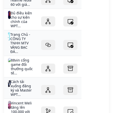
realme Note
60 với giá...
Đủ điều kiện
cho sự kiện
chính của
WPT...
Trang Chủ -
CÔNG TY
TNHH MTV
VÀNG BẠC
ĐÁ...
88vin cổng
game đổi
thưởng quốc
tế...
Cách tải
xuống đăng
ký và Master
WPT...
Vincent Meli
tăng lên
100.000 với