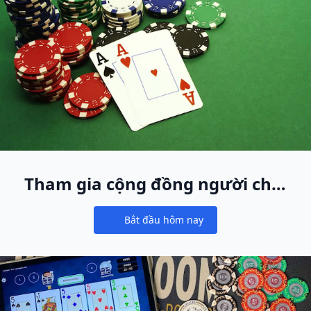
Lễ hội mùa xuân toàn cầu WPT: 7.000.000 đô la giải thưởn
Nguồn gốc của cái tên Roulette là gì?
Sách hướng dẫn giải đấu WPT Australia 2024
Sòng bạc trực tuyến đáng tin cậy nhất: WPT Global
Ngày 20-25 tháng 9 năm 2024 Giải vô địch WPT Úc
Tùy chọn thanh toán tại EVERYGAME Poker: Giao dịch nha
Game Tặng 100K Trải Nghiệm: Cách Kiểm Tra Thưởng Và Đi
Doug Polk phải đối mặt với phản ứng dữ dội khi chơi trong 
WPT Global từ Chủ nhật Hyper PKO Showdown: Mua thấp p
404 Not Found
Trang Chủ - CÔNG TY TNHH MTV VÀNG BẠC ĐÁ QUÝ SÀI GÒN
404 Error Page
Cách tải xuống WPTGO và bắt đầu
WPT Global tổ chức sự kiện ở những quốc gia và khu vực n
Giới Thiệu Casino Online Vip79
Trang Cá Cược Tặng Tiền Miễn Phí
Phần thưởng chào mừng mới của WPT Global: lên tới $ 35
Cuộc thi Discord nóng lên: Hãy tham gia hành động!
Top 10 Game Kiếm Tiền Thật Uy Tín Nhất 2026 - Chơi Game 
VIP Poker tải apk mới nhất- Juxia
Hyper Dash trong WPT Global là gì? Đi sâu vào hành động 
Sách hướng dẫn giải đấu WPT Playground 2024
Trò chơi roulette lần đầu tiên được chơi ở đâu và khi nào?
Kèo Bóng Đá Châu Âu: Hướng Dẫn Chi Tiết và Cách Đọc Kè
Vincent Meli tăng lên 100.000 với K♣️ J♣️ Francois Tosques Call
Sòng bạc trực tuyến đáng tin cậy nhất: WPT Global
WPT Global vs GGPoker: Bạn nên chọn nền tảng poker nào
Giới Thiệu Casino Online BK8
Hướng dẫn sử dụng voucher Got It
22bet – Trải Nghiệm Cá Cược Trực Tuyến Đẳng Cấp
Một người phụ nữ hướng dẫn lựa chọn đồ chơi tình dục h
Top 5 Nhà Cái Uy Tín Nhất Việt Nam 2024
Vincent Meli tăng lên 100.000 với K♣️ J♣️ Francois Tosques Call
Giải vô địch thế giới WPT 2024 khai mạc tại Wynn Las Vegas:
game tặng 100k trải nghiệm
game tặng tiền trải nghiệm
game tặng code trải nghiệm
88vin cổng game đổi thưởng quốc tế 88vin.shop link chính
404 Not Found
- YouTube
Tham gia cộng đồng người chơi
Một phát bắn - Giải đấu Freezeout của WPT Global
Mẹo mới toàn cầu của WPT: Xem trước cá cược tuần 6 của
Game Tặng Code Trải Nghiệm: Cách Tìm Nhập Và Kiểm Tra
WPT Global từ Chủ nhật Hyper PKO Showdown: Mua thấp p
- YouTube
James Obst giành chức vô địch WPT Australia và giành được
cash game lớn nhất thế giới
Poker toàn cầu có phải là tiền thật không?
Đủ điều kiện cho sự kiện chính của WPT Global thông qua 
Bạn có biết trò chơi poker trực tuyến WPTGO
Bắt đầu hôm nay
Notifications
Chơi bài xì phé trực tuyến trên Android: Hướng dẫn năm 2
Nổ Hũ Là Gì? Bí Quyết Quay Trúng Jackpot Triệu Đô!
Vui Cùng Dafabet – Khám Phá Thế Giới Cá Cược Đẳng Cấp
Cory Zeidman nhận tội về kế hoạch gian lận cá cược thể th
Lịch trình giải đấu toàn cầu WPT 2025
Bạn có thể chơi WPT Global ở đâu? Các quốc gia được hỗ tr
Cách đủ điều kiện tham gia các sự kiện trực tuyến của WP
Chơi Game Bài Tiến Lên Miền Nam Miễn Phí
Game Tặng 100K Trải Nghiệm: Cách Kiểm Tra Thưởng Và Đi
Hướng Dẫn Chi Tiết Về Fun88 Đăng Nhập
- YouTube
CellphoneS mở bán realme Note 60 với giá chỉ hơn 3 triệu
Nhà Cái Tặng Tiền Trải Nghiệm: Tiêu Chí Kiểm Tra Trước Kh
7 App Chơi Game Kiếm Tiền Uy Tín 2025 - Rút Tiền Về Ngâ
Lễ hội mùa xuân toàn cầu WPT: 7.000.000 đô la giải thưởn