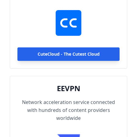
hundreds of content providers worldwide.
With up to 2000Mbps single-line access
capacity and 1000+ high-speed servers
globally, enjoy fast and stable connections
anytime, anywhere.
CuteCloud - The Cutest Cloud
EEVPN
Network acceleration service connected
with hundreds of content providers
worldwide