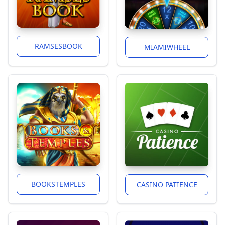
RAMSESBOOK
MIAMIWHEEL
BOOKSTEMPLES
CASINO PATIENCE