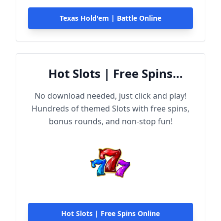
Texas Hold'em | Battle Online
Hot Slots | Free Spins
Online
No download needed, just click and play!
Hundreds of themed Slots with free spins,
bonus rounds, and non-stop fun!
Hot Slots | Free Spins Online