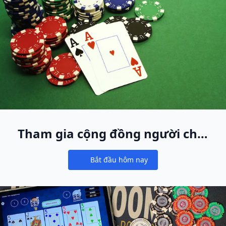
Ngày 20-25 tháng 9 năm 2024 Giải vô địch WPT Úc
Đánh giá về Everygame Poker: Hướng dẫn chơi Poker trực 
Tài Xỉu Là Gì? Bí Mật Tên Gốc Sic Bo Hút Hồn!
Đánh giá về Everygame Poker: Hướng dẫn chơi Poker trực 
Bitstarz không cần tiền thưởng lên tới 5 BTC và 200 vòng q
Texas Holdem Flop có nghĩa là gì?
Ngôi sao đang lên của Brazil gây sốc cho tất cả mọi người
Top 7 Game tặng 100k trải nghiệm (tặng 100k khi đăng ký)
Điều khoản tiền thưởng toàn cầu của WPT: Tiền mặt được t
Nhà tài trợ Tiêu đề WPT Global Now cho Triton Poker Super 
Nguồn gốc của cái tên Roulette là gì?
Frank Stepuchin dẫn đầu RRPO WPT Seminole 2024 sau ngà
Giải vô địch WPT khơi dậy tinh thần của huyền thoại Poker
Timothy Chung: Từ tiệc sinh nhật đến nhà vô địch WPT Pri
Cách bắt đầu chơi bài xì phé trực tuyến vào năm 2025: Hư
Những quốc gia nào có thể chơi WPTGlobal vào năm 2024?
Hướng dẫn sử dụng voucher Got It
Quy tắc mới cho Thiên đường WSOP: Thiết bị điện tử và Hỗ 
HCMIU - Đại học Quốc tế TPHCM Tuyển sinh Thạc sĩ - Tiến s
Lễ hội mùa xuân toàn cầu WPT: 7.000.000 đô la giải thưởn
68 Game Bài Trụ Số Ở Đâu?
CellphoneS mở bán realme Note 60 với giá chỉ hơn 3 triệu
Cách giành chiến thắng tại trực tuyến Blackjack: Chiến lượ
Giải vô địch thế giới WPT 2024 khai mạc tại Wynn Las Vegas:
Sòng bạc trực tuyến đáng tin cậy nhất: WPT Global
Game Tặng 100K Trải Nghiệm: Cách Kiểm Tra Thưởng Và Đi
Trang Chủ - CÔNG TY TNHH MTV VÀNG BẠC ĐÁ QUÝ SÀI GÒN
WPT Australia Returns: Thời điểm quan trọng của poker tiề
404 Not Found
Roulette đóng vai trò gì trong văn hóa đại chúng chẳng h
Texas Holdem Flop có nghĩa là gì?
Giải vô địch tiền thưởng vàng: Cú sút hàng tuần của bạn ở
Bạn có biết trò chơi poker trực tuyến WPTGO
Top 10 Trang Cá Cược Uy Tín Nhất Việt Nam 2026 - An Toà
game tặng 100k trải nghiệm
game tặng tiền trải nghiệm
game tặng tiền trải nghiệm
WPT Global Million Hyper PKO Showdown: Chi tiết & Hướng
WPT Global Million Hyper PKO Showdown: Chi tiết & Hướng
WPT Global có ứng dụng di động không?
Tham gia cộng đồng người chơi
Ai đã phát minh ra trò chơi roulette?
Poker toàn cầu có phải là tiền thật không?
Doug Polk phải đối mặt với phản ứng dữ dội khi chơi trong 
Top 7 Game tặng 100k trải nghiệm (tặng 100k khi đăng ký)
Cách đủ điều kiện tham gia các sự kiện trực tuyến của WP
Tôi có thể chơi GGPoker ở Mỹ không?
cash game lớn nhất thế giới
Lễ hội mùa xuân toàn cầu WPT: 7.000.000 đô la giải thưởn
Công nghệ đã ảnh hưởng đến trò chơi roulette như thế nà
Tiêu đề EPT củng cố danh tiếng của Stephen Song như mộ
Bắt đầu hôm nay
Notifications
Game Đăng Ký Tặng Tiền Trải Nghiệm: Quy Trình Và Điều K
Bitstarz không cần tiền thưởng lên tới 5 BTC và 200 vòng q
Lịch thi WPT Châu Á Thái Bình Dương 2024-2025
Trang Chủ - CÔNG TY TNHH MTV VÀNG BẠC ĐÁ QUÝ SÀI GÒN
Cách tải xuống WPTGO và bắt đầu
PC gaming giá rẻ Mua máy tính chơi game tặng màn hình
Lịch trình giải đấu toàn cầu WPT 2025
Mẹo mới toàn cầu của WPT: Xem trước cá cược tuần 6 của
Tiền thưởng chào mừng sòng bạc trực tuyến không có tiền
Paulius Plausinaitis thắng GGMmillion$ SHR với số tiền 31
WSOP USA Top 8 Câu hỏi thường gặp
Mẹo mới toàn cầu của WPT: Xem trước cá cược tuần 6 của
Mua Black Myth: Wukong chỉ hơn 100k game thủ cần cảnh 
Các giải đấu poker trực tuyến hàng đầu để xem và chơi và
68 Game Bài Trụ Số Ở Đâu?