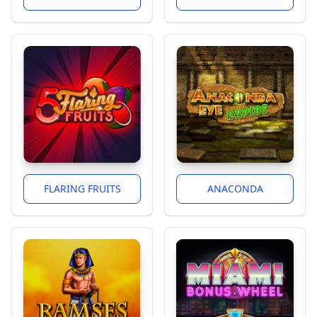
FLARING FRUITS
ANACONDA