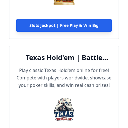
Slots Jackpot | Free Play & Win Big
Texas Hold'em | Battle
Online
Play classic Texas Hold'em online for free!
Compete with players worldwide, showcase
your poker skills, and win real cash prizes!