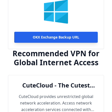
OKX Exchange Backup URL
Recommended VPN for
Global Internet Access
CuteCloud - The Cutest
Cloud
CuteCloud provides unrestricted global
network acceleration. Access network
acceleration services connected with