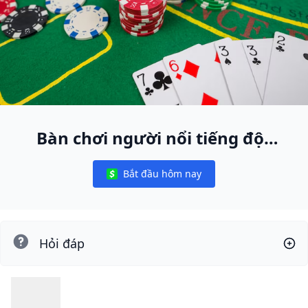
Bàn chơi người nổi tiếng độc
nhất
nhà cái tặng tiền trải nghiệm
Đánh giá về Everygame Poker: Hướng dẫn chơi Poker t
Bắt đầu hôm nay
Notifications
Không có tiền gửi miễn phí tại WPT Global - chơi mà kh
Chơi bài xì phé trực tuyến trên Android: Hướng dẫn n
game tặng tiền trải nghiệm
nhà cái tặng tiền trải nghiệm
game đăng ký tặng tiền trải nghiệm
WPT Global Cow Boy: Quan điểm của người chơi
- YouTube
Vui Cùng Dafabet – Khám Phá Thế Giới Cá Cược Đẳng Cấp
Phần thưởng chào mừng mới của WPT Global: lên tới $ 35
Error
Hỏi đáp
Một số vụ bê bối và tranh cãi nổi tiếng về roulette trong suốt
Top 5 Nhà Cái Uy Tín Nhất Việt Nam 2024
Top 5 sòng bạc trực tuyến năm 2025: chơi ở đâu và giành c
Máy đánh bạc trả tiền thật mà không cần đặt cọc Chơi
Điều khoản tiền thưởng toàn cầu của WPT: Tiền mặt được t
Error
Cuộc đua gay cấn dành cho Cầu thủ xuất sắc nhất WPT mùa
Tài Xỉu Là Gì? Bí Mật Tên Gốc Sic Bo Hút Hồn!
CellphoneS mở bán realme Note 60 với giá chỉ hơn 3 triệu
Đối tác toàn cầu của WPT với Câu lạc bộ bài Poker & Sòng b
Game Tặng Code Trải Nghiệm: Cách Tìm Nhập Và Kiểm Tra
game tặng tiền trải nghiệm
404 Not Found
Sòng bạc trực tuyến đáng tin cậy nhất: WPT Global
Giới Thiệu Casino Online Vip79
Error
PC gaming giá rẻ Mua máy tính chơi game tặng màn hìn
- YouTube