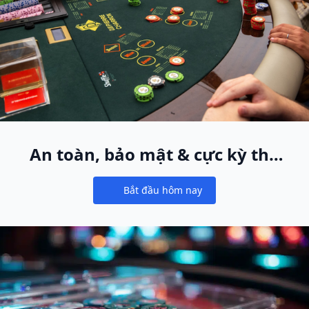
Sử dụng đô la hộ chiếu toàn cầu WPT để vào các sự kiện cổ
Khi nào và tại sao số 0 kép được thêm vào bánh xe roulett
Tiêu đề EPT củng cố danh tiếng của Stephen Song như mộ
Tương lai của trò chơi roulette là gì?
- YouTube
Cách giành chiến thắng tại các vị trí trực tuyến vào năm 20
Sự ra đời của sòng bạc trực tuyến đã tác động đến trò 
Top Game Bài Đổi Thưởng Uy Tín Nhất 2026 - Thắng To Nh
Luật Chơi Poker Online tại DA88
WPT Global có ứng dụng di động không?
Các giải đấu hàng ngày từ WPT Global
Sách hướng dẫn giải đấu WPT Playground 2024
PC gaming giá rẻ Mua máy tính chơi game tặng màn hình
WPT Global Million Hyper PKO Showdown: Chi tiết & H
Cuộc đua gay cấn dành cho Cầu thủ xuất sắc nhất WPT mùa
Hyper Dash trong WPT Global là gì? Đi sâu vào hành động 
WPT Global tổ chức sự kiện ở những quốc gia và khu vực n
Bitstarz không cần tiền thưởng lên tới 5 BTC và 200 vòng q
Cách tải xuống WPTGO và bắt đầu
Điều khoản tiền thưởng toàn cầu của WPT: Tiền mặt được t
nhà cái tặng tiền trải nghiệm
Các quy tắc và lựa chọn cá cược ban đầu cho roulette là gì?
Tài Xỉu Là Gì? Bí Mật Tên Gốc Sic Bo Hút Hồn!
Kèo Bóng Đá Châu Âu: Hướng Dẫn Chi Tiết và Cách Đọc Kè
Ai có nhiều vòng tay WSOP nhất?
Trò chơi roulette lần đầu tiên được chơi ở đâu và khi nào?
Top 7 Game tặng 100k trải nghiệm (tặng 100k khi đăng ký)
Trang Chủ - CÔNG TY TNHH MTV VÀNG BẠC ĐÁ QUÝ SÀI
Tổng giải thưởng của WPT Prime Đài Loan là bao nhiêu
Sòng bạc toàn cầu WPT: Một cuộc phiêu lưu đầy thú vị
Làm cho Phil Ivey cười có thể biến thành một ngày trả lương
Tiêu đề EPT củng cố danh tiếng của Stephen Song như mộ
Hướng dẫn rút tiền toàn cầu của WPT: Tiền mặt được thực 
Roulette đóng vai trò gì trong văn hóa đại chúng chẳng h
Sách hướng dẫn giải đấu WPT Australia 2024
Đủ điều kiện tham quan Red Dragon Poker Tour Jeju 2025 q
Cách chơi WPT Global trên máy tính của bạn 2024
88vin cổng game đổi thưởng quốc tế 88vin.shop link chính
Tài Xỉu Là Gì? Bí Mật Tên Gốc Sic Bo Hút Hồn!
Tiêu đề EPT củng cố danh tiếng của Stephen Song như mộ
2025 Vụ nổ WSOP! Các định dạng mới + Giải thưởng lớn ngư
CellphoneS mở bán realme Note 60 với giá chỉ hơn 3 tr
game tặng code trải nghiệm
game tặng code trải nghiệm
game tặng tiền trải nghiệm
nhà cái tặng tiền trải nghiệm
game tặng 100k trải nghiệm
game tặng 100k trải nghiệm
PC gaming giá rẻ Mua máy tính chơi game tặng màn h
WPT Global tổ chức sự kiện ở những quốc gia và khu vực n
Sách hướng dẫn giải đấu WPT Australia 2024
Game Tặng 100K Trải Nghiệm: Cách Kiểm Tra Thưởng Và Đi
Ngày 20-25 tháng 9 năm 2024 Giải vô địch WPT Úc
Ai có nhiều vòng tay WSOP nhất?
WSOP USA Top 8 Câu hỏi thường gặp
Top 10 Trang Cá Cược Uy Tín Nhất Việt Nam 2026 - An
Giải vô địch WPT Prime trở lại với Jereld Sam Shining
Đánh giá về Everygame Poker: Hướng dẫn chơi Poker trực 
11 ứng dụng và trò chơi poker hay nhất dành cho Android
Điều khoản tiền thưởng toàn cầu của WPT: Tiền mặt được t
Nhà tài trợ Tiêu đề WPT Global Now cho Triton Poker Super 
Đủ điều kiện cho sự kiện chính của WPT Global thông qua 
Martin Tsvetanov giành chiến thắng trong sự kiện chín
An toàn, bảo mật & cực kỳ thú
Timothy Chung: Từ tiệc sinh nhật đến nhà vô địch WPT Pri
Kèo Bóng Đá Châu Âu: Hướng Dẫn Chi Tiết và Cách Đọc Kè
- YouTube
Giới Thiệu Casino Online BK8
Giới Thiệu Casino Online BK8
7 App Chơi Game Kiếm Tiền Uy Tín 2025 - Rút Tiền Về Ngâ
Game Tặng Tiền Trải Nghiệm: Phân Biệt Tiền Thưởng Và
Sòng bạc toàn cầu WPT: Một cuộc phiêu lưu đầy thú vị
Cách tải xuống đăng ký và Master WPT Global: 2025 Guide 
Các quy tắc và lựa chọn cá cược ban đầu cho roulette là gì?
Sử dụng mã tiền thưởng WPT777 để yêu cầu ưu đãi đặc biệt
Tiêu đề EPT củng cố danh tiếng của Stephen Song như mộ
Game Đăng Ký Tặng Tiền Trải Nghiệm: Quy Trình Và Điều K
vị
WPT Global Cow Boy: Quan điểm của người chơi
Một người phụ nữ hướng dẫn lựa chọn đồ chơi tình dục h
Làm cho Phil Ivey cười có thể biến thành một ngày trả lương
Sử dụng mã tiền thưởng WPT777 để yêu cầu ưu đãi đặc biệt
Cách tải xuống đăng ký và Master WPT Global: 2025 Guide 
Doug Polk phải đối mặt với phản ứng dữ dội khi chơi trong 
Top 10 Trang Cá Cược Uy Tín Nhất Việt Nam 2026 - An Toà
Bắt đầu hôm nay
Trang Chủ - CÔNG TY TNHH MTV VÀNG BẠC ĐÁ QUÝ SÀI
Notifications
- YouTube
Điều khoản tiền thưởng toàn cầu của WPT: Tiền mặt được t
Mua Black Myth: Wukong chỉ hơn 100k game thủ cần cảnh 
Phil Ivey tổ chức trò chơi gặp gỡ lễ hội tại Wynn Las Vegas
WPT Global có ứng dụng di động không?
Timothy Chung: Từ tiệc sinh nhật đến nhà vô địch WPT Pri
Paulius Plausinaitis thắng GGMmillion$ SHR với số tiề
Cách bắt đầu chơi bài xì phé trực tuyến vào năm 2025: Hư
Giới Thiệu Casino Online Vip79
- YouTube
Cuộc thi Discord nóng lên: Hãy tham gia hành động!
Sự trở lại của Shevliakov giành giải thưởng hàng triệu eu
Cách đủ điều kiện tham gia các sự kiện trực tuyến của WP
404 Not Found
Bạn có biết trò chơi poker trực tuyến WPTGO
Roulette đóng vai trò gì trong văn hóa đại chúng chẳng h
- YouTube
Làm cho Phil Ivey cười có thể biến thành một ngày trả lương
Phần thưởng chào mừng mới của WPT Global: lên tới $ 35
Các quy tắc và lựa chọn cá cược ban đầu cho roulette là gì?
Giải vô địch thế giới WPT 2024 khai mạc tại Wynn Las Vegas:
Không có tiền gửi miễn phí tại WPT Global - chơi mà không 
Tiêu đề EPT củng cố danh tiếng của Stephen Song như mộ
Error
Ai có nhiều vòng tay WSOP nhất?
Làm cho Phil Ivey cười có thể biến thành một ngày trả lương
Game Tặng Code Trải Nghiệm: Cách Tìm Nhập Và Kiểm Tra
CellphoneS mở bán realme Note 60 với giá chỉ hơn 3 triệu
Timothy Chung: Từ tiệc sinh nhật đến nhà vô địch WPT Pri
Chơi bài xì phé trực tuyến trên Android: Hướng dẫn năm 2
Không có tiền gửi miễn phí tại WPT Global - chơi mà không 