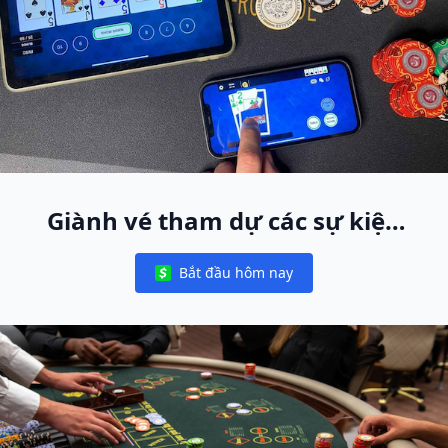
Error
Quảng cáo mới nhất của WPT Global: vé cho một số tiền ch
Bitstarz không cần tiền thưởng lên tới 5 BTC và 200 vòng q
Giành vé tham dự các sự kiện
World Poker Free App trực tiếp
nhà cái tặng tiền trải nghiệm
Top 6 Nhà Cái Tặng Tiền Cược Miễn Phí 2026 - Nhận Ng
Bắt đầu hôm nay
toàn cầu
Notifications
Trò chơi roulette lần đầu tiên được chơi ở đâu và khi n
Điều khoản tiền thưởng toàn cầu của WPT: Tiền mặt đư
game tặng code trải nghiệm
nhà cái tặng tiền trải nghiệm
game tặng tiền trải nghiệm
nhà cái tặng tiền trải nghiệm
game tặng tiền trải nghiệm
game đăng ký tặng tiền trải nghiệm
404 Not Found
Nổ Hũ Là Gì? Bí Quyết Quay Trúng Jackpot Triệu Đô!
Trang bán hàng trực tuyến của Bitis Việt Nam
Mẹo mới toàn cầu của WPT: Xem trước cá cược tuần 6 của
Kèo Bóng Đá Châu Âu: Hướng Dẫn Chi Tiết và Cách Đọc Kè
Game Tặng Tiền Trải Nghiệm: Phân Biệt Tiền Thưởng Và Tiề
Bitstarz không cần tiền thưởng lên tới 5 BTC và 200 vòng q
Các quy tắc và lựa chọn cá cược ban đầu cho roulette là
- YouTube
Mua Black Myth: Wukong chỉ hơn 100k game thủ cần cảnh 
Đủ điều kiện tham quan Red Dragon Poker Tour Jeju 2025 q
Cách tải xuống đăng ký và Master WPT Global: 2025 Guide 
Cách chơi WPT Global trên máy tính của bạn 2024
Công nghệ đã ảnh hưởng đến trò chơi roulette như thế nà
WPT Global: Sự lựa chọn hàng đầu cho người chơi pok
Chơi Game Bài Tiến Lên Miền Nam Miễn Phí
Đánh giá về Everygame Poker: Hướng dẫn chơi Poker trực 
68 Game Bài Trụ Số Ở Đâu?
88vin cổng game đổi thưởng quốc tế 88vin.shop link chính
Sử dụng đô la hộ chiếu toàn cầu WPT để vào các sự kiện cổ
TP trong WPT poker là gì?
Tổng giải thưởng của WPT Prime Đài Loan là bao nhiêu
Cory Zeidman nhận tội về kế hoạch gian lận cá cược thể th
Công nghệ đã ảnh hưởng đến trò chơi roulette như thế nà
Cuộc đua gay cấn dành cho Cầu thủ xuất sắc nhất WPT mùa
Top 5 sòng bạc trực tuyến năm 2025: chơi ở đâu và giành c
Trang Chủ - CÔNG TY TNHH MTV VÀNG BẠC ĐÁ QUÝ SÀI GÒN
Doug Polk phải đối mặt với phản ứng dữ dội khi chơi trong 
- YouTube