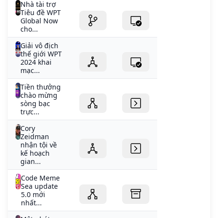
Nhà tài trợ
Tiêu đề WPT
Global Now
cho...
Giải vô địch
thế giới WPT
2024 khai
mạc...
Tiền thưởng
chào mừng
sòng bạc
trực...
Cory
Zeidman
nhận tội về
kế hoạch
gian...
Code Meme
Sea update
5.0 mới
nhất...