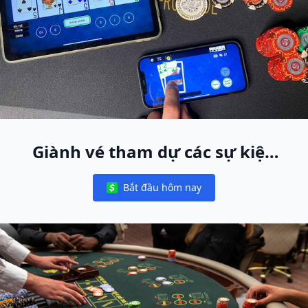
Top 5 Nhà Cái Uy Tín Nhất Việt Nam 2024
Paulius Plausinaitis thắng GGMmillion$ SHR với số tiền 31
WPT Global Million Hyper PKO Showdown: Chi tiết & Hướng
Giành vé tham dự các sự kiện
World Poker Free App trực tiếp
game tặng 100k trải nghiệm
11 ứng dụng và trò chơi poker hay nhất dành cho Andr
Bắt đầu hôm nay
toàn cầu
Notifications
Top 7 Game tặng 100k trải nghiệm (tặng 100k khi đăng
CellphoneS mở bán realme Note 60 với giá chỉ hơn 3 tr
game tặng code trải nghiệm
game tặng code trải nghiệm
game tặng code trải nghiệm
game tặng code trải nghiệm
game tặng tiền trải nghiệm
game tặng code trải nghiệm
Công nghệ đã ảnh hưởng đến trò chơi roulette như th
Trang Chủ - CÔNG TY TNHH MTV VÀNG BẠC ĐÁ QUÝ SÀI GÒN
Top 6 Nhà Cái Tặng Tiền Cược Miễn Phí 2026 - Nhận Ngay 5
VIP Poker tải apk mới nhất- Juxia
WPT Global: Sự lựa chọn hàng đầu cho người chơi poker
Hyper Dash trong WPT Global là gì? Đi sâu vào hành động 
Những quốc gia nào có thể chơi WPTGlobal vào năm 2024?
Game Tặng 100K Trải Nghiệm: Cách Kiểm Tra Thưởng V
Ứng dụng sòng bạc trực tuyến hàng đầu năm 2025
Ngôi sao đang lên của Brazil gây sốc cho tất cả mọi người
Các giải đấu poker trực tuyến hàng đầu để xem và chơi và
Quy tắc mới cho Thiên đường WSOP: Thiết bị điện tử và Hỗ 
Lịch thi WPT Châu Á Thái Bình Dương 2024-2025
PC gaming giá rẻ Mua máy tính chơi game tặng màn hình
Top 10 Trang Cá Cược Uy Tín Nhất Việt Nam 2026 - An
22bet – Trải Nghiệm Cá Cược Trực Tuyến Đẳng Cấp
Cuộc thi Discord nóng lên: Hãy tham gia hành động!
Nguồn gốc của cái tên Roulette là gì?
Bạn không thể tải xuống và chơi WPT Poker Global ở các qu
Quảng cáo mới nhất của WPT Global: vé cho một số tiền ch
Hyper Dash trong WPT Global là gì? Đi sâu vào hành động 
Một người phụ nữ hướng dẫn lựa chọn đồ chơi tình d
Top 5 Cổng Game Tặng 100K Trải Nghiệm Tốt Nhất 2024
Máy đánh bạc trả tiền thật mà không cần đặt cọc Chơi miễn
Chơi Tiến Lên Miền Nam Offline: Hướng Dẫn Tải Game và C
Giới Thiệu Casino Online BK8
Chơi Tiến Lên Miền Nam Offline: Hướng Dẫn Tải Game và C
Paulius Plausinaitis thắng GGMmillion$ SHR với số tiền 31
Hướng dẫn sử dụng voucher Got It