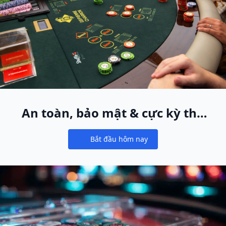
Quy tắc mới cho Thiên đường WSOP: Thiết bị điện tử và Hỗ 
Top 5 Cổng Game Tặng 100K Trải Nghiệm Tốt Nhất 2024
PC gaming giá rẻ Mua máy tính chơi game tặng màn hình
Paulius Plausinaitis thắng GGMmillion$ SHR với số tiền 31
Sòng bạc trực tuyến đáng tin cậy nhất: WPT Global
Top 6 Nhà Cái Tặng Tiền Cược Miễn Phí 2026 - Nhận Ngay 5
WSOP USA Top 8 Câu hỏi thường gặp
Mẹo mới toàn cầu của WPT: Xem trước cá cược tuần 6 của
Ứng dụng sòng bạc trực tuyến hàng đầu năm 2025
Top 7 Game tặng 100k trải nghiệm (tặng 100k khi đăng ký)
Doug Polk phải đối mặt với phản ứng dữ dội khi chơi trong 
Tổng giải thưởng của WPT Prime Đài Loan là bao nhiêu
Hướng Dẫn Chi Tiết Về Fun88 Đăng Nhập
Là poker trực tuyến được gian lận?
Top 5 sòng bạc trực tuyến năm 2025: chơi ở đâu và giành c
Nguồn gốc của cái tên Roulette là gì?
Cuộc thi Discord nóng lên: Hãy tham gia hành động!
CellphoneS mở bán realme Note 60 với giá chỉ hơn 3 triệu
Trang Chủ - CÔNG TY TNHH MTV VÀNG BẠC ĐÁ QUÝ SÀI GÒN
Công nghệ đã ảnh hưởng đến trò chơi roulette như thế nà
game tặng tiền trải nghiệm
Một phát bắn - Giải đấu Freezeout của WPT Global
Texas Holdem Flop có nghĩa là gì?
Công nghệ đã ảnh hưởng đến trò chơi roulette như thế nà
Cory Zeidman nhận tội về kế hoạch gian lận cá cược thể th
Timothy Chung: Từ tiệc sinh nhật đến nhà vô địch WPT Pri
Lễ hội mùa xuân toàn cầu WPT: 7.000.000 đô la giải thưởn
Sách hướng dẫn giải đấu WPT Playground 2024
Cách giành chiến thắng tại trực tuyến Blackjack: Chiến lượ
Trò chơi roulette lần đầu tiên được chơi ở đâu và khi nào?
WPT Global Million Hyper PKO Showdown: Chi tiết & Hướng
Các quy tắc và lựa chọn cá cược ban đầu cho roulette là gì?
Tùy chọn thanh toán tại EVERYGAME Poker: Giao dịch nha
Tôi có thể chơi GGPoker ở Mỹ không?
Top 10 Game Kiếm Tiền Thật Uy Tín Nhất 2026 - Chơi G
Tiêu đề EPT củng cố danh tiếng của Stephen Song như mộ
Các giải đấu hàng ngày từ WPT Global
Giải vô địch WPT khơi dậy tinh thần của huyền thoại Poker
Error
- YouTube
Texas Holdem Flop có nghĩa là gì?
Giải vô địch WPT Prime trở lại với Jereld Sam Shining
game tặng code trải nghiệm
game tặng code trải nghiệm
game tặng code trải nghiệm
game tặng tiền trải nghiệm
game đăng ký tặng tiền trải nghiệm
game tặng 100k trải nghiệm
Top 7 Game tặng 100k trải nghiệm (tặng 100k khi đăng
Nguồn gốc của cái tên Roulette là gì?
Đánh giá về Everygame Poker: Hướng dẫn chơi Poker trực 
Khi nào và tại sao số 0 kép được thêm vào bánh xe roulett
WPT Global vs GGPoker: Bạn nên chọn nền tảng poker nào
Game Tặng Tiền Trải Nghiệm: Phân Biệt Tiền Thưởng Và Tiề
2025 Vụ nổ WSOP! Các định dạng mới + Giải thưởng lớn ngư
Sòng bạc tiền thưởng hàng đầu không có tiền gửi vào 
WPT Global từ Chủ nhật Hyper PKO Showdown: Mua thấp p
Chơi bài xì phé trực tuyến trên Android: Hướng dẫn năm 2
Top 10 Game Kiếm Tiền Thật Uy Tín Nhất 2026 - Chơi Game 
- YouTube
Vui Cùng Dafabet – Khám Phá Thế Giới Cá Cược Đẳng Cấp
Paulius Plausinaitis thắng GGMmillion$ SHR với số tiền 31
Ngày 20-25 tháng 9 năm 2024 Giải vô địch WPT Úc
An toàn, bảo mật & cực kỳ thú
- YouTube
Sòng bạc trực tuyến đáng tin cậy nhất: WPT Global
Game Tặng Tiền Trải Nghiệm: Phân Biệt Tiền Thưởng Và Tiề
Kèo Bóng Đá Châu Âu: Hướng Dẫn Chi Tiết và Cách Đọc Kè
Đối tác toàn cầu của WPT với Câu lạc bộ bài Poker & Sòng b
Không có tiền gửi miễn phí tại WPT Global - chơi mà không 
Tiền thưởng chào mừng sòng bạc trực tuyến không có 
Quảng cáo mới nhất của WPT Global: vé cho một số tiền ch
Quảng cáo mới nhất của WPT Global: vé cho một số tiền ch
WPT Global tổ chức sự kiện ở những quốc gia và khu vực n
PC gaming giá rẻ Mua máy tính chơi game tặng màn hình
Bạn không thể tải xuống và chơi WPT Poker Global ở các qu
Nổ Hũ Là Gì? Bí Quyết Quay Trúng Jackpot Triệu Đô!
vị
Poker toàn cầu có phải là tiền thật không?
WPT Global tổ chức sự kiện ở những quốc gia và khu vực n
Ai có nhiều vòng tay WSOP nhất?
Công nghệ đã ảnh hưởng đến trò chơi roulette như thế nà
Top Game Bài Đổi Thưởng Uy Tín Nhất 2026 - Thắng To Nh
Trang Chủ - CÔNG TY TNHH MTV VÀNG BẠC ĐÁ QUÝ SÀI GÒN
Trang Chủ - CÔNG TY TNHH MTV VÀNG BẠC ĐÁ QUÝ SÀI GÒN
Bắt đầu hôm nay
Không có tiền gửi miễn phí tại WPT Global - chơi mà kh
Notifications
Chơi bài xì phé trực tuyến trên Android: Hướng dẫn năm 2
Bạn có thể chơi WPT Global ở đâu? Các quốc gia được hỗ tr
Ứng dụng sòng bạc trực tuyến hàng đầu năm 2025
Bạn có thể chơi WPT Global ở đâu? Các quốc gia được hỗ tr
Cory Zeidman nhận tội về kế hoạch gian lận cá cược thể th
WPT Global vs GGPoker: Bạn nên chọn nền tảng poker nào
VIP Poker tải apk mới nhất- Juxia
Là poker trực tuyến được gian lận?
Làm cho Phil Ivey cười có thể biến thành một ngày trả lương
Quy tắc mới cho Thiên đường WSOP: Thiết bị điện tử và Hỗ 
Sách hướng dẫn giải đấu WPT Playground 2024
Cuộc đua gay cấn dành cho Cầu thủ xuất sắc nhất WPT mùa
Hyper Dash trong WPT Global là gì? Đi sâu vào hành động 
WPT Global ¥ 110 CN ¥ triệu Chủ nhật Hyper PKO Showdo
Hướng Dẫn Chi Tiết Về Fun88 Đăng Nhập
404 Error Page
Vincent Meli tăng lên 100.000 với K♣️ J♣️ Francois Tosques Call
PC gaming giá rẻ Mua máy tính chơi game tặng màn hình
Tôi có thể chơi GGPoker ở Mỹ không?
Ai có nhiều vòng tay WSOP nhất?
Sự ra đời của sòng bạc trực tuyến đã tác động đến trò chơi
Doug Polk phải đối mặt với phản ứng dữ dội khi chơi trong 
Đối tác toàn cầu của WPT với Câu lạc bộ bài Poker & Sòng b
CellphoneS mở bán realme Note 60 với giá chỉ hơn 3 triệu
Một số vụ bê bối và tranh cãi nổi tiếng về roulette trong suốt
Nổ Hũ Là Gì? Bí Quyết Quay Trúng Jackpot Triệu Đô!
88vin cổng game đổi thưởng quốc tế 88vin.shop link chính
Đánh giá về Everygame Poker: Hướng dẫn chơi Poker trực 
CellphoneS mở bán realme Note 60 với giá chỉ hơn 3 triệu
Sòng bạc toàn cầu WPT: Một cuộc phiêu lưu đầy thú vị
Ngôi sao đang lên của Brazil gây sốc cho tất cả mọi người