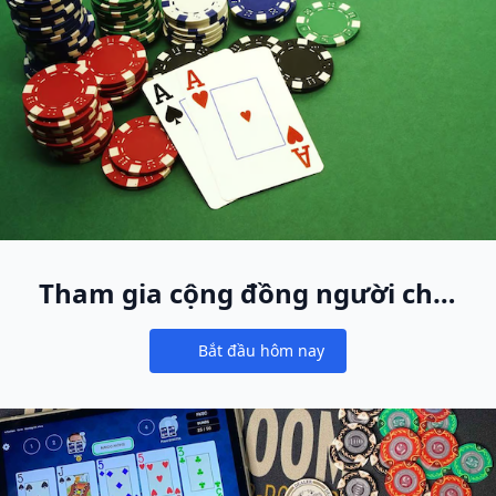
Sòng bạc trực tuyến đáng tin cậy nhất: WPT Global
Tùy chọn thanh toán tại EVERYGAME Poker: Giao dịch nha
- YouTube
WPT Australia Returns: Thời điểm quan trọng của poker tiề
Vincent Meli tăng lên 100.000 với K♣️ J♣️ Francois Tosques Call
Cách tải xuống đăng ký và Master WPT Global: 2025 Guide 
PC gaming giá rẻ Mua máy tính chơi game tặng màn hình
VIP Poker tải apk mới nhất- Juxia
Trò chơi roulette lần đầu tiên được chơi ở đâu và khi nào?
Kèo Bóng Đá Châu Âu: Hướng Dẫn Chi Tiết và Cách Đọc Kè
WPT Global vs GGPoker: Bạn nên chọn nền tảng poker nào
Sòng bạc trực tuyến đáng tin cậy nhất: WPT Global
Mẹo mới toàn cầu của WPT: Xem trước cá cược tuần 6 của
Top 5 Cổng Game Tặng 100K Trải Nghiệm Tốt Nhất 2024
Chơi Game Bài Tiến Lên Miền Nam Miễn Phí
Cuộc đua gay cấn dành cho Cầu thủ xuất sắc nhất WPT mùa
Tiêu đề EPT củng cố danh tiếng của Stephen Song như mộ
Giới Thiệu Casino Online BK8
WPT Global Cow Boy: Quan điểm của người chơi
Doug Polk phải đối mặt với phản ứng dữ dội khi chơi trong 
Bạn có biết trò chơi poker trực tuyến WPTGO
Cách tải xuống WPTGO và bắt đầu
Martin Tsvetanov giành chiến thắng trong sự kiện chính Eu
Tiêu đề EPT củng cố danh tiếng của Stephen Song như mộ
Top 6 Nhà Cái Tặng Tiền Cược Miễn Phí 2026 - Nhận Ngay 5
Mẹo mới toàn cầu của WPT: Xem trước cá cược tuần 6 của
Luật Chơi Poker Online tại DA88
Tiền thưởng chào mừng sòng bạc trực tuyến không có tiền
Vui Cùng Dafabet – Khám Phá Thế Giới Cá Cược Đẳng Cấp
CellphoneS mở bán realme Note 60 với giá chỉ hơn 3 triệu
Hướng dẫn sự kiện WPT Paris 2024
Giải vô địch WPT Prime trở lại với Jereld Sam Shining
PC gaming giá rẻ Mua máy tính chơi game tặng màn hình
Bạn không thể tải xuống và chơi WPT Poker Global ở các qu
game tặng code trải nghiệm
nhà cái tặng tiền trải nghiệm
game tặng 100k trải nghiệm
Bạn có biết trò chơi poker trực tuyến WPTGO
WSOP USA Top 8 Câu hỏi thường gặp
Đủ điều kiện tham quan Red Dragon Poker Tour Jeju 2025 q
Tham gia cộng đồng người chơi
Giải vô địch thế giới WPT 2024 khai mạc tại Wynn Las Vegas:
Game Tặng 100K Trải Nghiệm: Cách Kiểm Tra Thưởng Và Đi
WPT Global vs GGPoker: Bạn nên chọn nền tảng poker nào
Doug Polk phải đối mặt với phản ứng dữ dội khi chơi trong 
Hướng Dẫn Chi Tiết Về Fun88 Đăng Nhập
Khi nào và tại sao số 0 kép được thêm vào bánh xe roulett
cash game lớn nhất thế giới
Điều khoản tiền thưởng toàn cầu của WPT: Tiền mặt được t
Tiêu đề EPT củng cố danh tiếng của Stephen Song như mộ
7 App Chơi Game Kiếm Tiền Uy Tín 2025 - Rút Tiền Về Ngâ
Bắt đầu hôm nay
Notifications
Đủ điều kiện cho sự kiện chính của WPT Global thông qua 
Sách hướng dẫn giải đấu WPT Australia 2024
WPT Global ¥ 110 CN ¥ triệu Chủ nhật Hyper PKO Showdo
Hyper Dash trong WPT Global là gì? Đi sâu vào hành động 
22bet – Trải Nghiệm Cá Cược Trực Tuyến Đẳng Cấp
Sách hướng dẫn giải đấu WPT Playground 2024
Tương lai của trò chơi roulette là gì?
Top 10 Trang Cá Cược Uy Tín Nhất Việt Nam 2026 - An Toà
Tùy chọn thanh toán tại EVERYGAME Poker: Giao dịch nha
WPT Global có ứng dụng di động không?
WPT Global ¥ 110 CN ¥ triệu Chủ nhật Hyper PKO Showdo
Nhà Cái Tặng Tiền Trải Nghiệm: Tiêu Chí Kiểm Tra Trước Kh
Tiêu đề EPT củng cố danh tiếng của Stephen Song như mộ
Sòng bạc toàn cầu WPT: Một cuộc phiêu lưu đầy thú vị
Hướng Dẫn Chi Tiết Về Fun88 Đăng Nhập