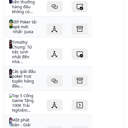
tiền thưởng
hàng đầu
không có...
VIP Poker tải
apk mới
nhất- Juxia
Timothy
Chung: Từ
tiệc sinh
nhật đến
nhà...
Các giải đấu
poker trực
tuyến hàng
đầu...
Top 5 Cổng
Game Tặng
100K Trải
Nghiệm...
Một phát
bắn - Giải