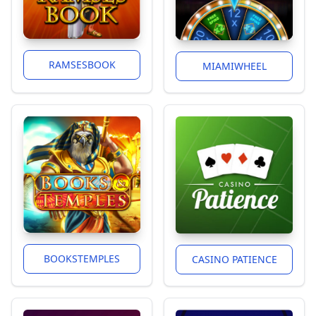
RAMSESBOOK
MIAMIWHEEL
BOOKSTEMPLES
CASINO PATIENCE