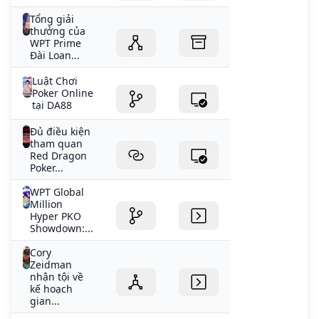
Tổng giải
thưởng của
WPT Prime
Đài Loan...
Luật Chơi
Poker Online
tại DA88
Đủ điều kiện
tham quan
Red Dragon
Poker...
WPT Global
Million
Hyper PKO
Showdown:...
Cory
Zeidman
nhận tội về
kế hoạch
gian...