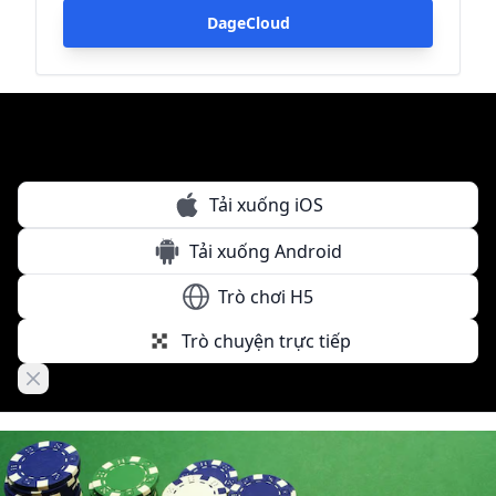
DageCloud
nhà cái tặng tiền trải nghiệm
Phần thưởng chào mừng mới của WPT Global: lên tới $ 35
Timothy Chung: Từ tiệc sinh nhật đến nhà vô địch WPT Pri
Các giải đấu hàng ngày từ WPT Global
Tải xuống iOS
Luật Chơi Poker Online tại DA88
Nhà Cái Tặng Tiền Trải Nghiệm: Tiêu Chí Kiểm Tra Trước Kh
Tải xuống Android
WPT Australia Returns: Thời điểm quan trọng của poker tiề
Cách chơi WPT Global trên máy tính của bạn 2024
Trò chơi H5
Nhà tài trợ Tiêu đề WPT Global Now cho Triton Poker Super 
Trò chuyện trực tiếp
Giải vô địch WPT khơi dậy tinh thần của huyền thoại Poker
Lễ hội mùa xuân toàn cầu WPT: 7.000.000 đô la giải thưởn
Close banner
nhà cái tặng tiền trải nghiệm
Nhà Cái Tặng Tiền Trải Nghiệm: Tiêu Chí Kiểm Tra Trước Kh
nhà cái tặng tiền trải nghiệm
game đăng ký tặng tiền trải nghiệm
nhà cái tặng tiền trải nghiệm
Cuộc thi Discord nóng lên: Hãy tham gia hành động!
Đối tác toàn cầu của WPT với Câu lạc bộ bài Poker & Sòng b
WSOP USA Top 8 Câu hỏi thường gặp
Cách giành chiến thắng tại các vị trí trực tuyến vào năm 20
Martin Tsvetanov giành chiến thắng trong sự kiện chính Eu