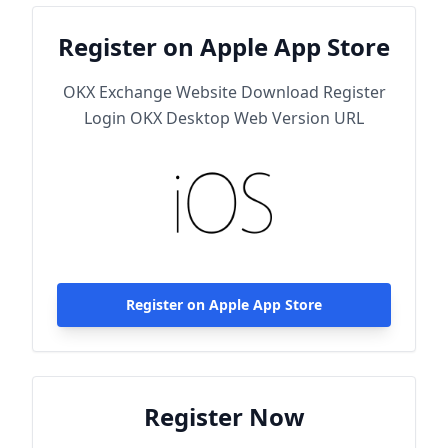
Register on Apple App Store
OKX Exchange Website Download Register
Login OKX Desktop Web Version URL
Register on Apple App Store
Register Now