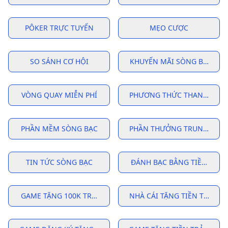
PÔKER TRỰC TUYẾN
MẸO CƯỢC
SO SÁNH CƠ HỘI
KHUYẾN MÃI SÒNG BẠC
VÒNG QUAY MIỄN PHÍ
PHƯƠNG THỨC THANH TOÁ
PHẦN MỀM SÒNG BẠC
PHẦN THƯỞNG TRUNG THÀ
TIN TỨC SÒNG BẠC
ĐÁNH BẠC BẰNG TIỀN THẬT
game tặng code trải nghiệm
nhà cái tặng tiền trải nghiệm
nhà cái tặng tiền trải nghiệm
game tặng code trải nghiệm
game tặng code trải nghiệm
GAME TẶNG 100K TRẢI NGHIỆM
NHÀ CÁI TẶNG TIỀN TRẢI N
WPT Global tổ chức sự kiện ở những quốc gia và khu vực
Sự ra đời của sòng bạc trực tuyến đã tác động đến trò ch
Lễ hội mùa xuân toàn cầu WPT: 7.000.000 đô la giải thư
- YouTube
TP trong WPT poker là gì?
Chơi Game Bài Tiến Lên Miền Nam Miễn Phí
Luật Chơi Poker Online tại DA88
WSOP USA Top 8 Câu hỏi thường gặp
Luật Chơi Poker Online tại DA88
- YouTube
Tiêu đề EPT củng cố danh tiếng của Stephen Song như 
Phần thưởng chào mừng mới của WPT Global: lên tới $ 
Các giải đấu poker trực tuyến hàng đầu để xem và chơi 
Cách chơi WPT Global trên máy tính của bạn 2024
Top 5 Nhà Cái Uy Tín Nhất Việt Nam 2024