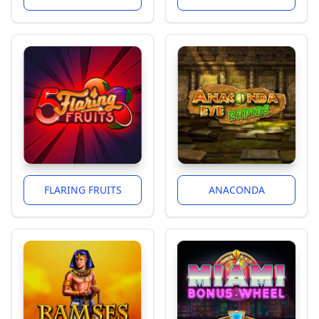
FLARING FRUITS
ANACONDA