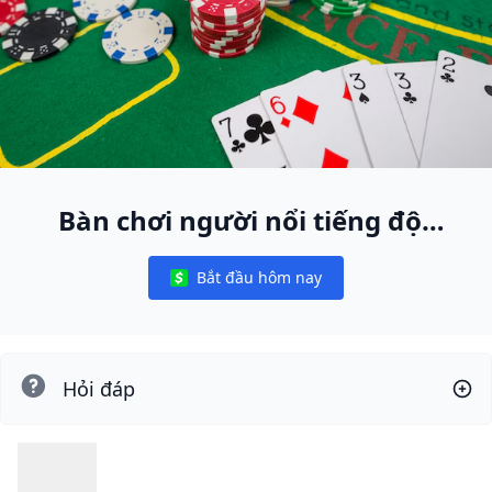
Bàn chơi người nổi tiếng độc
nhất
nhà cái tặng tiền trải nghiệm
Tổng giải thưởng của WPT Prime Đài Loan là bao nhiêu
Bắt đầu hôm nay
Notifications
11 ứng dụng và trò chơi poker hay nhất dành cho Andr
Game Đăng Ký Tặng Tiền Trải Nghiệm: Quy Trình Và Đi
game tặng 100k trải nghiệm
game tặng 100k trải nghiệm
game tặng tiền trải nghiệm
Trang bán hàng trực tuyến của Bitis Việt Nam
Vincent Meli tăng lên 100.000 với K♣️ J♣️ Francois Tosques Call
Hyper Dash trong WPT Global là gì? Đi sâu vào hành động 
Poker toàn cầu có phải là tiền thật không?
WPT Global: Sự lựa chọn hàng đầu cho người chơi pok
Hỏi đáp
Trang Chủ - CÔNG TY TNHH MTV VÀNG BẠC ĐÁ QUÝ SÀI GÒN
- YouTube
Tổng giải thưởng của WPT Prime Đài Loan là bao nhiêu
Rake Chase là gì?
Trang Chủ - CÔNG TY TNHH MTV VÀNG BẠC ĐÁ QUÝ SÀI GÒN
Bạn không thể tải xuống và chơi WPT Poker Global ở các qu
Timothy Chung: Từ tiệc sinh nhật đến nhà vô địch WPT Pri
Hyper Dash trong WPT Global là gì? Đi sâu vào hành đ
Hướng dẫn rút tiền toàn cầu của WPT: Tiền mặt được thực 
Code Meme Sea update 5.0 mới nhất 03/2025 Cách nhập
CellphoneS mở bán realme Note 60 với giá chỉ hơn 3 triệu
game tặng tiền trải nghiệm
Tương lai của trò chơi roulette là gì?
Cuộc đua gay cấn dành cho Cầu thủ xuất sắc nhất WPT mùa
Giải vô địch WPT Prime trở lại với Jereld Sam Shining
Không có tiền gửi miễn phí tại WPT Global - chơi mà không 
Mẹo mới toàn cầu của WPT: Xem trước cá cược tuần 6 c
Mẹo mới toàn cầu của WPT: Xem trước cá cược tuần 6