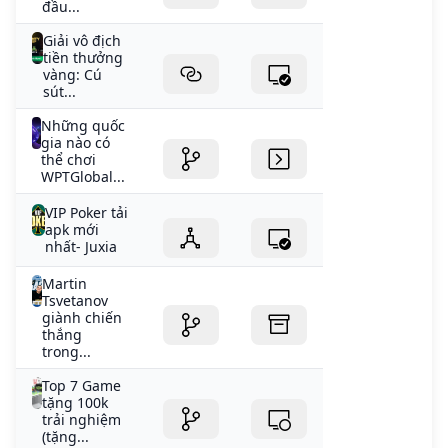
đầu...
Giải vô địch
tiền thưởng
vàng: Cú
sút...
Những quốc
gia nào có
thể chơi
WPTGlobal...
VIP Poker tải
apk mới
nhất- Juxia
Martin
Tsvetanov
giành chiến
thắng
trong...
Top 7 Game
tặng 100k
trải nghiệm
(tặng...