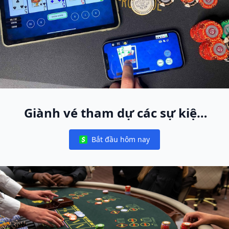
WSOP USA Top 8 Câu hỏi thường gặp
Giới Thiệu Casino Online BK8
Top 10 Trang Cá Cược Uy Tín Nhất Việt Nam 2026 - An Toà
Giành vé tham dự các sự kiện
World Poker Free App trực tiếp
game đăng ký tặng tiền trải nghiệm
Cách chơi WPT Global trên máy tính của bạn 2024
Bắt đầu hôm nay
toàn cầu
Notifications
Error
Điều khoản tiền thưởng toàn cầu của WPT: Tiền mặt đư
game tặng 100k trải nghiệm
nhà cái tặng tiền trải nghiệm
game tặng tiền trải nghiệm
game đăng ký tặng tiền trải nghiệm
game tặng 100k trải nghiệm
game tặng code trải nghiệm
Cuộc thi Discord nóng lên: Hãy tham gia hành động!
Những quốc gia nào có thể chơi WPTGlobal vào năm 2024?
Nổ Hũ Là Gì? Bí Quyết Quay Trúng Jackpot Triệu Đô!
WPT Global: Sự lựa chọn hàng đầu cho người chơi poker
Giải vô địch tiền thưởng vàng: Cú sút hàng tuần của bạn ở
Hướng dẫn sử dụng voucher Got It
Một người phụ nữ hướng dẫn lựa chọn đồ chơi tình dục h
- YouTube
Ngày 20-25 tháng 9 năm 2024 Giải vô địch WPT Úc
Cuộc thi Discord nóng lên: Hãy tham gia hành động!
Cuộc đua gay cấn dành cho Cầu thủ xuất sắc nhất WPT mùa
Chơi Tiến Lên Miền Nam Offline: Hướng Dẫn Tải Game và C
Cách giành chiến thắng tại các vị trí trực tuyến vào năm 20
Top 7 Game tặng 100k trải nghiệm (tặng 100k khi đăng ký)
Khi nào và tại sao số 0 kép được thêm vào bánh xe rou
Nguồn gốc của cái tên Roulette là gì?
Các giải đấu poker trực tuyến hàng đầu để xem và chơi và
Tài Xỉu Là Gì? Bí Mật Tên Gốc Sic Bo Hút Hồn!
Một người phụ nữ hướng dẫn lựa chọn đồ chơi tình dục h
WSOP USA Top 8 Câu hỏi thường gặp
Sách hướng dẫn giải đấu WPT Playground 2024
Các giải đấu poker trực tuyến hàng đầu để xem và chơ
Cuộc đua gay cấn dành cho Cầu thủ xuất sắc nhất WPT mùa
Frank Stepuchin dẫn đầu RRPO WPT Seminole 2024 sau ngà
Error
Ngày 20-25 tháng 9 năm 2024 Giải vô địch WPT Úc
Poker toàn cầu có phải là tiền thật không?
Các quy tắc và lựa chọn cá cược ban đầu cho roulette là gì?
Game Tặng Code Trải Nghiệm: Cách Tìm Nhập Và Kiểm