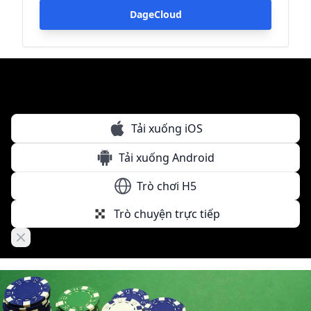
DageCloud
game tặng 100k trải nghiệm
68 Game Bài Trụ Số Ở Đâu?
Công nghệ đã ảnh hưởng đến trò chơi roulette như thế nà
Một phát bắn - Giải đấu Freezeout của WPT Global
Tải xuống iOS
Đủ điều kiện cho sự kiện chính của WPT Global thông qua 
WSOP USA Top 8 Câu hỏi thường gặp
Tải xuống Android
Code Meme Sea update 5.0 mới nhất 03/2025 Cách nhập
88vin cổng game đổi thưởng quốc tế 88vin.shop link chính
Trò chơi H5
2025 Vụ nổ WSOP! Các định dạng mới + Giải thưởng lớn ngư
Trò chuyện trực tiếp
Giải vô địch tiền thưởng vàng: Cú sút hàng tuần của bạn ở
Game Đăng Ký Tặng Tiền Trải Nghiệm: Quy Trình Và Điều K
Close banner
game tặng tiền trải nghiệm
Cuộc thi Discord nóng lên: Hãy tham gia hành động!
game tặng 100k trải nghiệm
nhà cái tặng tiền trải nghiệm
game tặng tiền trải nghiệm
7 App Chơi Game Kiếm Tiền Uy Tín 2025 - Rút Tiền Về Ngâ
Mua Black Myth: Wukong chỉ hơn 100k game thủ cần cảnh 
Game Tặng Code Trải Nghiệm: Cách Tìm Nhập Và Kiểm Tra
Ai đã phát minh ra trò chơi roulette?
Là poker trực tuyến được gian lận?