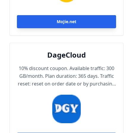
MoJie.net
DageCloud
10% discount coupon. Available traffic: 300
GB/month. Plan duration: 365 days. Traffic
reset: reset on order date or by purchasing
traffic package. Maximum achievable
bandwidth: 1000 Mbps. Node protocol:
Trojan.