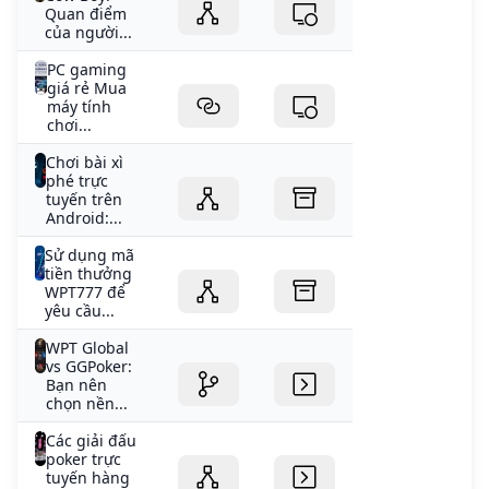
Quan điểm
của người...
PC gaming
giá rẻ Mua
máy tính
chơi...
Chơi bài xì
phé trực
tuyến trên
Android:...
Sử dụng mã
tiền thưởng
WPT777 để
yêu cầu...
WPT Global
vs GGPoker:
Bạn nên
chọn nền...
Các giải đấu
poker trực
tuyến hàng