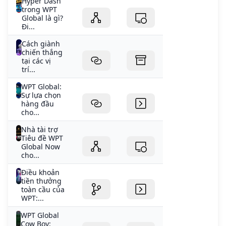
Hyper Dash
trong WPT
Global là gì?
Đi...
Cách giành
chiến thắng
tại các vị
trí...
WPT Global:
Sự lựa chọn
hàng đầu
cho...
Nhà tài trợ
Tiêu đề WPT
Global Now
cho...
Điều khoản
tiền thưởng
toàn cầu của
WPT:...
WPT Global
Cow Boy: