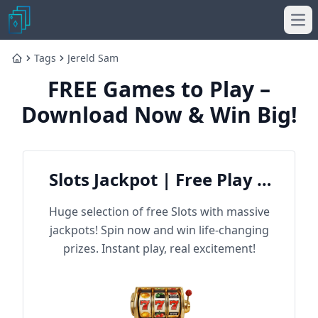
Ope
Tags
Jereld Sam
Home
FREE Games to Play –
Download Now & Win Big!
Slots Jackpot | Free Play &
Win Big
Huge selection of free Slots with massive
jackpots! Spin now and win life-changing
prizes. Instant play, real excitement!