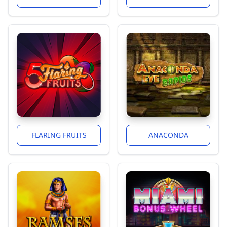
FLARING FRUITS
ANACONDA