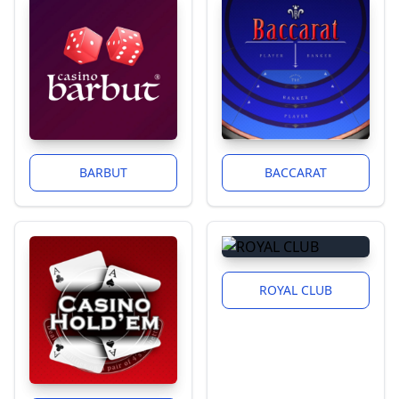
BARBUT
BACCARAT
ROYAL CLUB