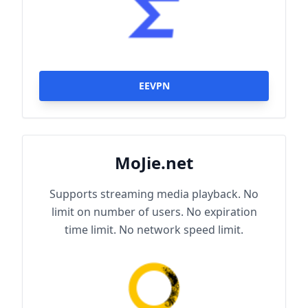
EEVPN
MoJie.net
Supports streaming media playback. No
limit on number of users. No expiration
time limit. No network speed limit.