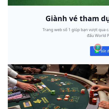
Công nghệ đã ảnh hưởng đến trò chơi roulette như th
- YouTube
WPT Global ¥ 110 CN ¥ triệu Chủ nhật Hyper PKO Sh
Phần thưởng chào mừng mới của WPT Global: lên tới 
game tặng tiền trải nghiệm
nhà cái tặng tiền trải nghiệm
game tặng code trải nghiệm
WPT Global ¥ 110 CN ¥ triệu Chủ nhật Hyper PKO Sh
game tặng 100k trải nghiệm
game tặng code trải nghiệm
game đăng ký tặng tiền trải nghiệm
- YouTube
Tiền thưởng chào mừng sòng bạc trực tuyến không có 
Ai có nhiều vòng tay WSOP nhất?
Trang Cá Cược Tặng Tiền Miễn Phí
Trang bán hàng trực tuyến của Bitis Việt Nam
Lễ hội mùa xuân toàn cầu WPT: 7.000.000 đô la giải t
Sự trở lại của Shevliakov giành giải thưởng hàng triệ
Giành vé tham dự
WPT Global tổ chức sự kiện ở những quốc gia và khu v
Khi nào và tại sao số 0 kép được thêm vào bánh xe rou
James Obst giành chức vô địch WPT Australia và giành 
Mẹo mới toàn cầu của WPT: Xem trước cá cược tuần 6
Rake Chase là gì?
Công nghệ đã ảnh hưởng đến trò chơi roulette như th
Chơi Game Bài Tiến Lên Miền Nam Miễn Phí
Poker Free App 
Đối tác toàn cầu của WPT với Câu lạc bộ bài Poker & Sò
Rake Chase là gì?
Ai đã phát minh ra trò chơi roulette?
Top 7 Game tặng 100k trải nghiệm (tặng 100k khi đăng
68 Game Bài Trụ Số Ở Đâu?
Không có tiền gửi miễn phí tại WPT Global - chơi mà kh
PC gaming giá rẻ Mua máy tính chơi game tặng màn h
Trang web số 1 giúp bạn vượt qua cá
Trang Chủ - CÔNG TY TNHH MTV VÀNG BẠC ĐÁ QUÝ SÀI
Giải vô địch WPT Prime trở lại với Jereld Sam Shining
Error
Top 6 Nhà Cái Tặng Tiền Cược Miễn Phí 2026 - Nhận Ng
Những quốc gia nào có thể chơi WPTGlobal vào năm 2
Vincent Meli tăng lên 100.000 với K♣️ J♣️ Francois Tosques
Làm cho Phil Ivey cười có thể biến thành một ngày trả l
đấu World P
Top 7 Game tặng 100k trải nghiệm (tặng 100k khi đăng
2025 Vụ nổ WSOP! Các định dạng mới + Giải thưởng lớn
Sòng bạc tiền thưởng hàng đầu không có tiền gửi vào 
Game Đăng Ký Tặng Tiền Trải Nghiệm: Quy Trình Và Đi
Paulius Plausinaitis thắng GGMmillion$ SHR với số tiề
PC gaming giá rẻ Mua máy tính chơi game tặng màn h
Tương lai của trò chơi roulette là gì?
game tặng 100k trải nghiệm
WPT Global vs GGPoker: Bạn nên chọn nền tảng poker
Top 5 Nhà Cái Uy Tín Nhất Việt Nam 2024
Nổ Hũ Là Gì? Bí Quyết Quay Trúng Jackpot Triệu Đô!
Sách hướng dẫn giải đấu WPT Playground 2024
WPT Global có ứng dụng di động không?
Ngôi sao đang lên của Brazil gây sốc cho tất cả mọi n
Giải vô địch WPT Prime trở lại với Jereld Sam Shining
Tương lai của trò chơi roulette là gì?
Hướng dẫn sự kiện WPT Paris 2024
Mua Black Myth: Wukong chỉ hơn 100k game thủ cần cả
WPT Global từ Chủ nhật Hyper PKO Showdown: Mua th
Máy đánh bạc trả tiền thật mà không cần đặt cọc Chơi
Những quốc gia nào bị hạn chế trên WPT Global?
Tổng giải thưởng của WPT Prime Đài Loan là bao nhiêu
Bắt 
Top 5 Cổng Game Tặng 100K Trải Ng
Notificat
Trang Chủ - CÔNG TY TNHH MTV VÀNG BẠC ĐÁ QUÝ SÀI
Giải vô địch thế giới WPT 2024 khai mạc tại Wynn Las Ve
2025 Vụ nổ WSOP! Các định dạng mới + Giải thưởng lớn
Những quốc gia nào bị hạn chế trên WPT Global?
Giới Thiệu Casino Online Vip79
Top 5 Nhà Cái Uy Tín Nhất Việt Nam 2024
Doug Polk phải đối mặt với phản ứng 
Nguồn gốc của cái tên Roulette là gì?
Lễ hội mùa xuân toàn cầu WPT: 7.000.000 đô la giải t
Paulius Plausinaitis thắng GGMmillion$ SHR với số tiề
Sự ra đời của sòng bạc trực tuyến đã tác động đến trò 
Nổ Hũ Là Gì? Bí Quyết Quay Trúng Jackpot Triệu Đô!
Một người phụ nữ hướng dẫn lựa chọn đồ chơi tình d
Giải vô địch WPT Prime trở lại với Je
Lễ hội mùa xuân toàn cầu WPT: 7.000.000 đô la giải t
WPT Global ¥ 110 CN ¥ triệu Chủ nhật Hyper PKO Sh
Các quy tắc và lựa chọn cá cược ban đầu cho roulette là
game tặng code trải nghiệm
game đăng ký tặng tiền trải nghiệm
game tặng code trải nghiệm
WPT Australia Returns: Thời điểm quan trọng của poker
WPT Global tổ chức sự kiện ở những quốc gia và khu v
Sử dụng mã tiền thưởng WPT777 để yêu cầu ưu đãi đặc 
Làm cho Phil Ivey cười có thể biến t
nhà cái tặng tiền trải nghiệm
game tặng code trải nghiệm
game tặng 100k trải nghiệm
Chơi Game Bài Tiến Lên Miền Nam Miễn Phí
Tiêu đề EPT củng cố danh tiếng của Stephen Song nh
Game Tặng Tiền Trải Nghiệm: Phân Biệt Tiền Thưởng Và
Một người phụ nữ hướng dẫn lựa ch
Trang Cá Cược Tặng Tiền Miễn Phí
Game Tặng Tiền Trải Nghiệm: Phân Biệt Tiền Thưởng Và
Luật Chơi Poker Online tại DA88
Game Tặng Code Trải Nghiệm: Cách Tìm Nhập Và Kiểm
WPT Global có ứng dụng di động không?
Martin Tsvetanov giành chiến thắng trong sự kiện chín
Ai đã phát minh ra trò chơi roulette?
Cách tải xuống WPTGO và bắt đầu
Cách tải xuống WPTGO và bắt đầu
2025 Vụ nổ WSOP! Các định dạng mới + Giải thưởng lớn
Tài Xỉu Là Gì? Bí Mật Tên Gốc Sic Bo Hút Hồn!
Sự trở lại của Shevliakov giành giải thưởng hàng triệ
Cách tải xuống WPTGO và bắt đầu
Sòng bạc toàn cầu WPT: Một cuộc phi
Hướng Dẫn Chi Tiết Về Fun88 Đăng Nhập
Sách hướng dẫn giải đấu WPT Australia 2024
404 Not Found
Game Đăng Ký Tặng Tiền Trải Nghiệm: Quy Trình Và Đi
Những quốc gia nào có thể chơi WPTGlobal vào năm 2
Phần thưởng chào mừng mới của WPT Global: lên tới 
404 Error Page
Vincent Meli tăng lên 100.000 với K♣️ J♣️ Francois Tosques
Hướng dẫn rút tiền toàn cầu của WPT: Tiền mặt được t
Cách giành chiến thắng tại trực tuyến Blackjack: Chiế
Lịch thi WPT Châu Á Thái Bình Dương 2024-2025
Ai có nhiều vòng tay WSOP nhất?
Phil Ivey tổ chức trò chơi gặp gỡ lễ hội tại Wynn Las V
Một phát bắn - Giải đấu Freezeout c
- YouTube
Doug Polk phải đối mặt với phản ứng dữ dội khi chơi tr
- YouTube
Quy tắc mới cho Thiên đường WSOP: Thiết bị điện tử và
Các giải đấu poker trực tuyến hàng đầu để xem và chơ
Top 10 Trang Cá Cược Uy Tín Nhất Việt Nam 2026 - An
game đăng ký tặng tiền trải nghiệm
Sử dụng mã tiền thưởng WPT777 để yêu cầu ưu đãi đặc 
Luật Chơi Poker Online tại DA88
WPT Global Cow Boy: Quan điểm của người chơi
Giải vô địch WPT khơi dậy tinh thần của huyền thoại P
Martin Tsvetanov giành chiến thắng trong sự kiện chín
CellphoneS mở bán realme Note 60 với giá chỉ hơn 3 tr