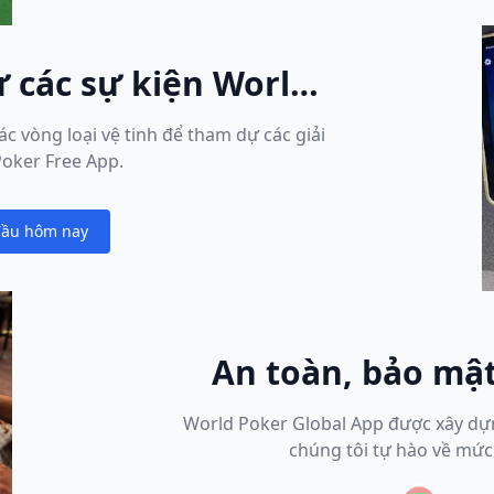
ế nào?
owdown
$ 3580 phần thưởng
owdown
tiền gửi 2025
hưởng được đảm bảo
u euro! Làm thế nào một cú sốc nghiệp dư mọi người ở Ept M
 các sự kiện World
ực nào?
lette của Mỹ?
được 585.359 đô la Úc
 của Sportsbook NFL
ế nào?
trực tiếp toàn cầu
ng bạc JP Poker ở Ireland
 ký)
ông chi tiêu
ình
c vòng loại vệ tinh để tham dự các giải
 GÒN - SJC
ay 50K-588K
024?
 Call với K♦️ 10♥️
ương 1 triệu đô la
oker Free App.
 ký)
 người chơi poker không được bỏ lỡ nó!
năm 2025: Chơi và giành chiến thắng mà không chi tiêu một
ều Kiện
n 315.054 USD
ình
 nào vào năm 2025?
gười bằng cách giành giải thưởng triệu euro ở Monte Carlo 
nh giác!
ấp phấn khích cao
 miễn phí
đầu hôm nay
hiệm Tốt Nhất 2024
ions
 GÒN - SJC
gas: Điều gì sẽ xảy ra
 người chơi poker không được bỏ lỡ nó!
dữ dội khi chơi trong các giải đấu của riêng mình tại The 
hưởng được đảm bảo
n 315.054 USD
chơi roulette như thế nào?
ục hoàn hảo
reld Sam Shining
hưởng được đảm bảo
owdown
 gì?
 tiền thật Úc đã đến
ực nào?
biệt của bạn tại WPT Global
hành một ngày trả lương 1 triệu đô la
ư một máy nghiền cánh đồng lớn
 Tiền Thật
ọn đồ chơi tình dục hoàn hảo
 Tiền Thật
 Tra Mã
h Eureka phá kỷ lục tại EPT Praha
An toàn, bảo mật
 người chơi poker không được bỏ lỡ nó!
u euro! Làm thế nào một cú sốc nghiệp dư mọi người ở Ept M
êu lưu đầy thú vị
ều Kiện
024?
$ 3580 phần thưởng
World Poker Global App được xây dựn
 Call với K♦️ 10♥️
hực hiện đơn giản
n lược cho năm 2025
egas vào tháng 12 này
chúng tôi tự hào về mức
ủa WPT Global
ong các giải đấu của riêng mình tại The Lodge
 Hỗ trợ theo thời gian thực
i vào năm 2025
 Toàn & Thưởng Lớn
biệt của bạn tại WPT Global
oker người Úc James Obst
h Eureka phá kỷ lục tại EPT Praha
iệu