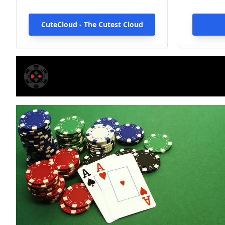
globally, enjoy fast and stable
connections anytime, anywhere.
CuteCloud - The Cutest Cloud
game tặng code trải nghiệm
Giới Thiệu Casino Online BK8
Trò chơi roulette lần đầu tiên được chơi ở đâu và khi n
Tiền thưởng chào mừng sòng bạc trực tuyến không có 
Cách giành chiến thắng tại các vị trí trực tuyến vào n
game tặng tiền trải nghiệm
game tặng 100k trải nghiệm
game tặng 100k trải nghiệm
Quy tắc mới cho Thiên đường WSOP: Thiết bị điện tử và
Sự ra đời của sòng bạc trực tuyến đã tác động đến trò 
PC gaming giá rẻ Mua máy tính chơi game tặng màn h
Sử dụng mã tiền thưởng WPT777 để yêu cầu ưu đãi đặc 
Trang Chủ - CÔNG TY TNHH MTV VÀNG BẠC ĐÁ QUÝ SÀI
Giới Thiệu Casino Online BK8
Máy đánh bạc trả tiền thật mà không cần đặt cọc Chơi
WSOP USA Top 8 Câu hỏi thường gặp
Làm cho Phil Ivey cười có thể biến thành một ngày trả l
Sòng bạc tiền thưởng hàng đầu không có tiền gửi vào 
Game Tặng 100K Trải Nghiệm: Cách Kiểm Tra Thưởng V
Cách chơi WPT Global trên máy tính của bạn 2024
Nổ Hũ Là Gì? Bí Quyết Quay Trúng Jackpot Triệu Đô!
404 Not Found
7 App Chơi Game Kiếm Tiền Uy Tín 2025 - Rút Tiền Về
Đánh giá về Everygame Poker: Hướng dẫn chơi Poker t
Một phát bắn - Giải đấu Freezeout của WPT Global
Giới Thiệu Casino Online Vip79
Hyper Dash trong WPT Global là gì? Đi sâu vào hành đ
88vin cổng game đổi thưởng quốc tế 88vin.shop link c
Ai đã phát minh ra trò chơi roulette?
Sử dụng mã tiền thưởng WPT777 để yêu cầu ưu đãi đặc 
Điều khoản tiền thưởng toàn cầu của WPT: Tiền mặt đư
- YouTube
game tặng 100k trải nghiệm
Rake Chase là gì?
Quảng cáo mới nhất của WPT Global: vé cho một số tiề
Nhà tài trợ Tiêu đề WPT Global Now cho Triton Poker S
Top 10 Trang Cá Cược Uy Tín Nhất Việt Nam 2026 - An
Một số vụ bê bối và tranh cãi nổi tiếng về roulette trong
Martin Tsvetanov giành chiến thắng trong sự kiện chín
Giải vô địch WPT khơi dậy tinh thần của huyền thoại P
HCMIU - Đại học Quốc tế TPHCM Tuyển sinh Thạc sĩ - Ti
Sách hướng dẫn giải đấu WPT Australia 2024
Trang bán hàng trực tuyến của Bitis Việt Nam
Poker toàn cầu có phải là tiền thật không?