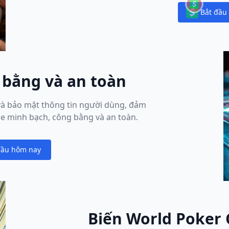
ặng 100k khi đăng ký)
: Hướng dẫn dành cho người mới bắt đầu
iệu
 Prime UK
Bắt đầu
Notification
2024
 ký)
ộng poker nhanh chóng ly kỳ!
 mùa 22 tại Wynn Las Vegas
 GÒN - SJC
 người chơi poker không được bỏ lỡ nó!
iệt Tiền Thưởng Và Tiền Thật
ập
h Eureka phá kỷ lục tại EPT Praha
ame Hái Ra Tiền Ngay
 để vào các sự kiện cổ phần cao của Triton
hính
4
ào?
mạc tại Wynn Las Vegas: Điều gì sẽ xảy ra
 Tra Mã
 Tra Mã
à Điều Kiện
ô địch WPT Úc
ể thao
hính
chơi roulette như thế nào?
4
 bằng và an toàn
 Showdown: Mua thấp phấn khích cao
ư một máy nghiền cánh đồng lớn
: Hướng dẫn dành cho người mới bắt đầu
 nào vào năm 2025?
 Tiền Thật
 người chơi
ình
nh giác!
lette của Mỹ?
 gì?
 Global: lên tới $ 3580 phần thưởng
à bảo mật thông tin người dùng, đảm
ình
 Hỗ trợ theo thời gian thực
ác quốc gia và khu vực bên dưới
ướng dẫn sự kiện
ình
024?
không?
e minh bạch, công bằng và an toàn.
ập
 người chơi poker không được bỏ lỡ nó!
ăm 2025 với WPT Global
h Eureka phá kỷ lục tại EPT Praha
n 315.054 USD
 Call với K♦️ 10♥️
 Ngân Hàng Ngay
lette của Mỹ?
 Tra Mã
iệu
 Prime UK
êm vào bánh xe roulette của Mỹ?
n lược cho năm 2025
ục hoàn hảo
er
 Tra Mã
đầu hôm nay
i game tặng màn hình
ions
ào?
ất: WPT Global
hực hiện đơn giản
 Toàn & Thưởng Lớn
hực hiện đơn giản
 mùa 22 tại Wynn Las Vegas
tuyến vào năm 2025: Hướng dẫn dành cho người mới bắt đầu
gười bằng cách giành giải thưởng triệu euro ở Monte Carlo 
mạc tại Wynn Las Vegas: Điều gì sẽ xảy ra
ng quay miễn phí
4
hiệm Tốt Nhất 2024
ình
ame Hái Ra Tiền Ngay
ợc thực hiện đơn giản
ực nào?
Biến World Poker 
Đi sâu vào hành động poker nhanh chóng ly kỳ!
ông chi tiêu
n chơi bổ sung
nh chiến thắng lớn
25 qua các vệ tinh toàn cầu WPT
 của Sportsbook NFL
 đầu năm 2025