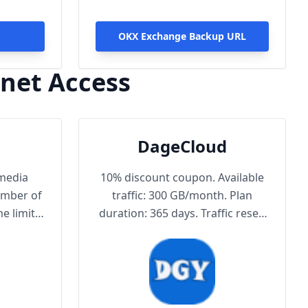
OKX Exchange Backup URL
net Access
DageCloud
media
10% discount coupon. Available
umber of
traffic: 300 GB/month. Plan
e limit.
duration: 365 days. Traffic reset:
mit.
reset on order date or by
purchasing traffic package.
Maximum achievable bandwidth:
1000 Mbps. Node protocol:
Trojan.