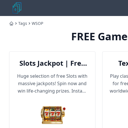
Tags
WSOP
Home
FREE Games
Slots Jackpot | Free
Te
Play & Win Big
B
Huge selection of free Slots with
Play cla
massive jackpots! Spin now and
for fre
win life-changing prizes. Instant
worldwi
play, real excitement!
skills,