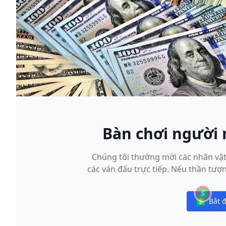
WPT Global tổ chức sự kiện ở những quốc gia và khu v
Giới Thiệu Casino Online Vip79
Trang Cá Cược Tặng Tiền Miễn Phí
- YouTube
James Obst giành chức vô địch WPT Australia và giành 
88vin cổng game đổi thưởng quốc tế 88vin.shop link c
Sòng bạc tiền thưởng hàng đầu không
Đánh giá về Everygame Poker: Hướng dẫn chơi Poker t
Nổ Hũ Là Gì? Bí Quyết Quay Trúng Jackpot Triệu Đô!
Top Game Bài Đổi Thưởng Uy Tín Nhất 2026 - Thắng T
Sách hướng dẫn giải đấu WPT Playground 2024
WPT Global Million Hyper PKO Showdown: Chi tiết & H
WPT Australia Returns: Thời điểm quan trọng của poker
Cách chơi WPT Global trên máy tính
Game Tặng 100K Trải Nghiệm: Cách Kiểm Tra Thưởng V
Hướng dẫn sự kiện WPT Paris 2024
PC gaming giá rẻ Mua máy tính chơi game tặng màn h
Top Game Bài Đổi Thưởng Uy Tín Nhất 2026 - Thắng T
Lịch trình giải đấu toàn cầu WPT 2025
Công nghệ đã ảnh hưởng đến trò chơi roulette như th
game tặng 100k trải nghiệm
Tiêu đề EPT củng cố danh tiếng của Stephen Song nh
Trang Chủ - CÔNG TY TNHH MTV VÀNG BẠC ĐÁ QUÝ SÀI
Cách tải xuống đăng ký và Master WPT Global: 2025 Gu
WPT Global Million Hyper PKO Showdown: Chi tiết & H
22bet – Trải Nghiệm Cá Cược Trực Tuyến Đẳng Cấp
Sòng bạc tiền thưởng hàng đầu không có tiền gửi vào 
Bạn có biết trò chơi poker trực tu
VIP Poker tải apk mới nhất- Juxia
CellphoneS mở bán realme Note 60 với giá chỉ hơn 3 tr
Là poker trực tuyến được gian lận?
WPT Global vs GGPoker: Bạn nên chọn nền tảng poker
Code Meme Sea update 5.0 mới nhất 03/2025 Cách nh
Những quốc gia nào bị hạn chế trên WPT Global?
WPT Global từ Chủ nhật Hyper PKO
22bet – Trải Nghiệm Cá Cược Trực Tuyến Đẳng Cấp
Mẹo mới toàn cầu của WPT: Xem trước cá cược tuần 6
Sự ra đời của sòng bạc trực tuyến đã tác động đến trò 
WPT Global ¥ 110 CN ¥ triệu Chủ nhật Hyper PKO Sh
Chơi bài xì phé trực tuyến trên Android: Hướng dẫn n
CellphoneS mở bán realme Note 60 với giá chỉ hơn 3 tr
Ngôi sao đang lên của Brazil gây số
Phần thưởng chào mừng mới của WPT Global: lên tới 
Cách giành chiến thắng tại các vị trí trực tuyến vào n
WPT Australia Returns: Thời điểm quan trọng của poker
Trang Cá Cược Tặng Tiền Miễn Phí
Giải vô địch WPT Prime trở lại với Jereld Sam Shining
404 Not Found
Hướng Dẫn Chi Tiết Về Fun88 Đăng
- YouTube
Top 6 Nhà Cái Tặng Tiền Cược Miễn Phí 2026 - Nhận Ng
Cách tải xuống WPTGO và bắt đầu
game đăng ký tặng tiền trải nghiệm
game đăng ký tặng tiền trải nghiệm
nhà cái tặng tiền trải nghiệm
Một phát bắn - Giải đấu Freezeout c
game đăng ký tặng tiền trải nghiệm
game tặng tiền trải nghiệm
game đăng ký tặng tiền trải nghiệm
Những quốc gia nào có thể chơi WPTGlobal vào năm 2
Cuộc đua gay cấn dành cho Cầu thủ xuất sắc nhất WPT
- YouTube
Hướng dẫn rút tiền toàn cầu của WP
Poker toàn cầu có phải là tiền thật không?
Giới Thiệu Casino Online BK8
Sách hướng dẫn giải đấu WPT Australia 2024
7 App Chơi Game Kiếm Tiền Uy Tín 2025 - Rút Tiền Về
Cách đủ điều kiện tham gia các sự kiện trực tuyến củ
Vui Cùng Dafabet – Khám Phá Thế Giới Cá Cược Đẳng 
Hyper Dash trong WPT Global là gì? 
Bạn có thể chơi WPT Global ở đâu? Các quốc gia được h
Tài Xỉu Là Gì? Bí Mật Tên Gốc Sic Bo Hút Hồn!
Bạn có thể chơi WPT Global ở đâu? Các quốc gia được h
88vin cổng game đổi thưởng quốc tế 88vin.shop link c
Mẹo mới toàn cầu của WPT: Xem trước cá cược tuần 6
11 ứng dụng và trò chơi poker hay nhất dành cho Andr
Bàn chơi người 
Sự ra đời của sòng bạc trực tuyến đã
Đủ điều kiện tham quan Red Dragon Poker Tour Jeju 20
Martin Tsvetanov giành chiến thắng trong sự kiện chín
CellphoneS mở bán realme Note 60 với giá chỉ hơn 3 tr
Giải vô địch WPT Prime trở lại với Jereld Sam Shining
Bạn không thể tải xuống và chơi WPT Poker Global ở c
Mua Black Myth: Wukong chỉ hơn 100k game thủ cần cả
PC gaming giá rẻ Mua máy tính chơ
Sự ra đời của sòng bạc trực tuyến đã tác động đến trò 
Cách đủ điều kiện tham gia các sự kiện trực tuyến củ
WSOP USA Top 8 Câu hỏi thường gặp
2025 Vụ nổ WSOP! Các định dạng mới + Giải thưởng lớn
Nguồn gốc của cái tên Roulette là gì?
Roulette đóng vai trò gì trong văn hóa đại chúng chẳ
- YouTube
Chúng tôi thường mời các nhân vật
Chơi Game Bài Tiến Lên Miền Nam Miễn Phí
Khi nào và tại sao số 0 kép được thêm vào bánh xe rou
Trang Cá Cược Tặng Tiền Miễn Phí
Quảng cáo mới nhất của WPT Global: vé cho một số tiề
Một phát bắn - Giải đấu Freezeout của WPT Global
HCMIU - Đại học Quốc tế TPHCM Tuyển sinh Thạc sĩ - Ti
các ván đấu trực tiếp. Nếu thần tượ
- YouTube
Cách bắt đầu chơi bài xì phé trực tuyến vào năm 2025
Cách giành chiến thắng tại trực tuyến Blackjack: Chiế
404 Error Page
Game Tặng 100K Trải Nghiệm: Cách Kiểm Tra Thưởng V
Poker toàn cầu có phải là tiền thật không?
game tặng tiền trải nghiệm
thi đấu và g
Quảng cáo mới nhất của WPT Global: vé cho một số tiề
Top 10 Game Kiếm Tiền Thật Uy Tín Nhất 2026 - Chơi G
Phần thưởng chào mừng mới của WPT Global: lên tới 
WPT Australia Returns: Thời điểm quan trọng của poker
WPT Global từ Chủ nhật Hyper PKO Showdown: Mua th
Top 7 Game tặng 100k trải nghiệm (tặng 100k khi đăng
Nguồn gốc của cái tên Roulette là gì
Game Tặng Tiền Trải Nghiệm: Phân Biệt Tiền Thưởng Và
Đối tác toàn cầu của WPT với Câu lạc bộ bài Poker & Sò
Máy đánh bạc trả tiền thật mà không cần đặt cọc Chơi
HCMIU - Đại học Quốc tế TPHCM Tuyển sinh Thạc sĩ - Ti
Martin Tsvetanov giành chiến thắng trong sự kiện chín
Frank Stepuchin dẫn đầu RRPO WPT Seminole 2024 sau
Bắt 
Bitstarz không cần tiền thưởng lên t
Notificat
Game Đăng Ký Tặng Tiền Trải Nghiệm: Quy Trình Và Đi
Vincent Meli tăng lên 100.000 với K♣️ J♣️ Francois Tosques
Nổ Hũ Là Gì? Bí Quyết Quay Trúng Jackpot Triệu Đô!
Chơi Tiến Lên Miền Nam Offline: Hướng Dẫn Tải Game 
Sách hướng dẫn giải đấu WPT Playground 2024
Chơi Game Bài Tiến Lên Miền Nam Miễn Phí
Các quy tắc và lựa chọn cá cược ban 
Bạn có biết trò chơi poker trực tuyến WPTGO
WPT Global vs GGPoker: Bạn nên chọn nền tảng poker
Các giải đấu poker trực tuyến hàng đầu để xem và chơ