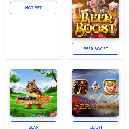
game tặng tiền trải nghiệm
- YouTube
Cách bắt đầu chơi bài xì phé trực tuyến vào năm 2025: 
Ngày 20-25 tháng 9 năm 2024 Giải vô địch WPT Úc
Top 10 Game Kiếm Tiền Thật Uy Tín Nhất 2026 - Chơi Gam
2025 Vụ nổ WSOP! Các định dạng mới + Giải thưởng lớn n
Game Tặng 100K Trải Nghiệm: Cách Kiểm Tra Thưởng Và 
Trang Chủ - CÔNG TY TNHH MTV VÀNG BẠC ĐÁ QUÝ SÀI G
Game Đăng Ký Tặng Tiền Trải Nghiệm: Quy Trình Và Điều
- YouTube
Tôi có thể chơi GGPoker ở Mỹ không?
WPT Global ¥ 110 CN ¥ triệu Chủ nhật Hyper PKO Show
Error
Game Tặng Code Trải Nghiệm: Cách Tìm Nhập Và Kiểm T
Đủ điều kiện cho sự kiện chính của WPT Global thông qu
Làm cho Phil Ivey cười có thể biến thành một ngày trả lươ
Nổ Hũ Là Gì? Bí Quyết Quay Trúng Jackpot Triệu Đô!
404 Error Page
PC gaming giá rẻ Mua máy tính chơi game tặng màn hìn
Bitstarz không cần tiền thưởng lên tới 5 BTC và 200 vòng
Lịch trình giải đấu toàn cầu WPT 2025
- YouTube
Những quốc gia nào bị hạn chế trên WPT Global?
CellphoneS mở bán realme Note 60 với giá chỉ hơn 3 triệ
Hướng dẫn sử dụng voucher Got It
Cách tải xuống đăng ký và Master WPT Global: 2025 Guid
Máy đánh bạc trả tiền thật mà không cần đặt cọc Chơi mi
WPT Global vs GGPoker: Bạn nên chọn nền tảng poker n
Cách tải xuống đăng ký và Master WPT Global: 2025 Guid
Vincent Meli tăng lên 100.000 với K♣️ J♣️ Francois Tosques Ca
Mẹo mới toàn cầu của WPT: Xem trước cá cược tuần 6 c
Bạn không thể tải xuống và chơi WPT Poker Global ở các
Roulette đóng vai trò gì trong văn hóa đại chúng chẳng
Trang Chủ - CÔNG TY TNHH MTV VÀNG BẠC ĐÁ QUÝ SÀI G
Rake Chase là gì?
Error
Tương lai của trò chơi roulette là gì?
22bet – Trải Nghiệm Cá Cược Trực Tuyến Đẳng Cấp
Top 5 Cổng Game Tặng 100K Trải Nghiệm Tốt Nhất 2024
HOT BET
Giải vô địch WPT Prime trở lại với Jereld Sam Shining
TP trong WPT poker là gì?
PC gaming giá rẻ Mua máy tính chơi game tặng màn hìn
VIP Poker tải apk mới nhất- Juxia
Tùy chọn thanh toán tại EVERYGAME Poker: Giao dịch n
Cách bắt đầu chơi bài xì phé trực tuyến vào năm 2025: 
Làm cho Phil Ivey cười có thể biến thành một ngày trả lươ
Top 10 Trang Cá Cược Uy Tín Nhất Việt Nam 2026 - An T
Mua Black Myth: Wukong chỉ hơn 100k game thủ cần cản
2025 Vụ nổ WSOP! Các định dạng mới + Giải thưởng lớn n
Tổng giải thưởng của WPT Prime Đài Loan là bao nhiêu
Quy tắc mới cho Thiên đường WSOP: Thiết bị điện tử và H
- YouTube
Ngôi sao đang lên của Brazil gây sốc cho tất cả mọi ngư
Lịch thi WPT Châu Á Thái Bình Dương 2024-2025
Cách tải xuống WPTGO và bắt đầu
Bạn không thể tải xuống và chơi WPT Poker Global ở các
Cách tải xuống WPTGO và bắt đầu
68 Game Bài Trụ Số Ở Đâu?
Các quy tắc và lựa chọn cá cược ban đầu cho roulette là g
Game Tặng Tiền Trải Nghiệm: Phân Biệt Tiền Thưởng Và T
Cách tải xuống đăng ký và Master WPT Global: 2025 Guid
Top 5 sòng bạc trực tuyến năm 2025: chơi ở đâu và giành
Khi nào và tại sao số 0 kép được thêm vào bánh xe roule
Các giải đấu hàng ngày từ WPT Global
Nhà Cái Tặng Tiền Trải Nghiệm: Tiêu Chí Kiểm Tra Trước 
Top 10 Game Kiếm Tiền Thật Uy Tín Nhất 2026 - Chơi Gam
Cách giành chiến thắng tại các vị trí trực tuyến vào năm 
Chơi Tiến Lên Miền Nam Offline: Hướng Dẫn Tải Game và
- YouTube
Phần thưởng chào mừng mới của WPT Global: lên tới $ 
Game Tặng 100K Trải Nghiệm: Cách Kiểm Tra Thưởng Và 
WPT Australia Returns: Thời điểm quan trọng của poker t
WPT Global Cow Boy: Quan điểm của người chơi
Tiền thưởng chào mừng sòng bạc trực tuyến không có ti
Ai có nhiều vòng tay WSOP nhất?
Game Tặng Code Trải Nghiệm: Cách Tìm Nhập Và Kiểm T
WPT Global: Sự lựa chọn hàng đầu cho người chơi poker
Tùy chọn thanh toán tại EVERYGAME Poker: Giao dịch n
Cách tải xuống đăng ký và Master WPT Global: 2025 Guid
WPT Global có ứng dụng di động không?
Lịch trình giải đấu toàn cầu WPT 2025
Công nghệ đã ảnh hưởng đến trò chơi roulette như thế 
Là poker trực tuyến được gian lận?
404 Not Found
Nhà tài trợ Tiêu đề WPT Global Now cho Triton Poker Sup
Tương lai của trò chơi roulette là gì?
Cách tải xuống WPTGO và bắt đầu
WSOP USA Top 8 Câu hỏi thường gặp
Game Đăng Ký Tặng Tiền Trải Nghiệm: Quy Trình Và Điều
Top 5 sòng bạc trực tuyến năm 2025: chơi ở đâu và giành
Đủ điều kiện cho sự kiện chính của WPT Global thông qu
WPT Global Million Hyper PKO Showdown: Chi tiết & Hướ
VIP Poker tải apk mới nhất- Juxia
Sòng bạc toàn cầu WPT: Một cuộc phiêu lưu đầy thú vị
Game Tặng Tiền Trải Nghiệm: Phân Biệt Tiền Thưởng Và T
HCMIU - Đại học Quốc tế TPHCM Tuyển sinh Thạc sĩ - Tiến
Trang bán hàng trực tuyến của Bitis Việt Nam
Top 5 Nhà Cái Uy Tín Nhất Việt Nam 2024
PC gaming giá rẻ Mua máy tính chơi game tặng màn hìn
HCMIU - Đại học Quốc tế TPHCM Tuyển sinh Thạc sĩ - Tiến
James Obst giành chức vô địch WPT Australia và giành đư
Cuộc thi Discord nóng lên: Hãy tham gia hành động!
Hướng Dẫn Chi Tiết Về Fun88 Đăng Nhập
Doug Polk phải đối mặt với phản ứng dữ dội khi chơi tron
WSOP USA Top 8 Câu hỏi thường gặp
Bitstarz không cần tiền thưởng lên tới 5 BTC và 200 vòng
Hướng dẫn rút tiền toàn cầu của WPT: Tiền mặt được thự
Sòng bạc tiền thưởng hàng đầu không có tiền gửi vào nă
Các quy tắc và lựa chọn cá cược ban đầu cho roulette là g
Cách đủ điều kiện tham gia các sự kiện trực tuyến của 
Sự ra đời của sòng bạc trực tuyến đã tác động đến trò ch
Đủ điều kiện cho sự kiện chính của WPT Global thông qu
Sòng bạc tiền thưởng hàng đầu không có tiền gửi vào nă
Cách giành chiến thắng tại trực tuyến Blackjack: Chiến 
Sự ra đời của sòng bạc trực tuyến đã tác động đến trò ch
Tương lai của trò chơi roulette là gì?
game tặng code trải nghiệm
game tặng code trải nghiệm
game tặng 100k trải nghiệm
game tặng 100k trải nghiệm
game tặng tiền trải nghiệm
game tặng tiền trải nghiệm
game đăng ký tặng tiền trải nghiệm
game tặng code trải nghiệm
game tặng 100k trải nghiệm
game tặng 100k trải nghiệm
game tặng code trải nghiệm
nhà cái tặng tiền trải nghiệm
game tặng 100k trải nghiệm
nhà cái tặng tiền trải nghiệm
nhà cái tặng tiền trải nghiệm
game tặng code trải nghiệm
game tặng tiền trải nghiệm
game tặng code trải nghiệm
game tặng code trải nghiệm
nhà cái tặng tiền trải nghiệm
nhà cái tặng tiền trải nghiệm
game tặng 100k trải nghiệm
game tặng code trải nghiệm
game tặng 100k trải nghiệm
nhà cái tặng tiền trải nghiệm
game tặng tiền trải nghiệm
game tặng code trải nghiệm
game tặng 100k trải nghiệm
game tặng code trải nghiệm
game đăng ký tặng tiền trải nghiệm
game tặng tiền trải nghiệm
game tặng tiền trải nghiệm
game tặng code trải nghiệm
game tặng tiền trải nghiệm
game tặng 100k trải nghiệm
game đăng ký tặng tiền trải nghiệm
game tặng code trải nghiệm
Trang Chủ - CÔNG TY TNHH MTV VÀNG BẠC ĐÁ QUÝ SÀI G
22bet – Trải Nghiệm Cá Cược Trực Tuyến Đẳng Cấp
- YouTube
Bạn có thể chơi WPT Global ở đâu? Các quốc gia được hỗ 
Chơi Game Bài Tiến Lên Miền Nam Miễn Phí
Lễ hội mùa xuân toàn cầu WPT: 7.000.000 đô la giải thư
Cuộc đua gay cấn dành cho Cầu thủ xuất sắc nhất WPT m
Điều khoản tiền thưởng toàn cầu của WPT: Tiền mặt được
Điều khoản tiền thưởng toàn cầu của WPT: Tiền mặt được
WPT Global: Sự lựa chọn hàng đầu cho người chơi poker
Sòng bạc trực tuyến đáng tin cậy nhất: WPT Global
Phần thưởng chào mừng mới của WPT Global: lên tới $ 
WPT Global vs GGPoker: Bạn nên chọn nền tảng poker n
Giải vô địch WPT khơi dậy tinh thần của huyền thoại Pok
Trang Chủ - CÔNG TY TNHH MTV VÀNG BẠC ĐÁ QUÝ SÀI G
Cuộc thi Discord nóng lên: Hãy tham gia hành động!
Trò chơi roulette lần đầu tiên được chơi ở đâu và khi nào
7 App Chơi Game Kiếm Tiền Uy Tín 2025 - Rút Tiền Về N
Hyper Dash trong WPT Global là gì? Đi sâu vào hành độn
WPT Global Million Hyper PKO Showdown: Chi tiết & Hướ
Giới Thiệu Casino Online BK8
Hướng dẫn rút tiền toàn cầu của WPT: Tiền mặt được thự
WPT Global Cow Boy: Quan điểm của người chơi
HCMIU - Đại học Quốc tế TPHCM Tuyển sinh Thạc sĩ - Tiến
Sách hướng dẫn giải đấu WPT Playground 2024
404 Not Found
Tổng giải thưởng của WPT Prime Đài Loan là bao nhiêu
Lịch thi WPT Châu Á Thái Bình Dương 2024-2025
Chơi Game Bài Tiến Lên Miền Nam Miễn Phí
HCMIU - Đại học Quốc tế TPHCM Tuyển sinh Thạc sĩ - Tiến
Bitstarz không cần tiền thưởng lên tới 5 BTC và 200 vòng
Cuộc đua gay cấn dành cho Cầu thủ xuất sắc nhất WPT m
Phần thưởng chào mừng mới của WPT Global: lên tới $ 
Những quốc gia nào có thể chơi WPTGlobal vào năm 202
Cách bắt đầu chơi bài xì phé trực tuyến vào năm 2025: 
Ngôi sao đang lên của Brazil gây sốc cho tất cả mọi ngư
68 Game Bài Trụ Số Ở Đâu?
WPT Global Cow Boy: Quan điểm của người chơi
Giải vô địch thế giới WPT 2024 khai mạc tại Wynn Las Vega
WPT Global ¥ 110 CN ¥ triệu Chủ nhật Hyper PKO Show
Tiền thưởng chào mừng sòng bạc trực tuyến không có ti
Paulius Plausinaitis thắng GGMmillion$ SHR với số tiền 
WPT Global ¥ 110 CN ¥ triệu Chủ nhật Hyper PKO Show
7 App Chơi Game Kiếm Tiền Uy Tín 2025 - Rút Tiền Về N
Top 10 Game Kiếm Tiền Thật Uy Tín Nhất 2026 - Chơi Gam
Những quốc gia nào bị hạn chế trên WPT Global?
Không có tiền gửi miễn phí tại WPT Global - chơi mà khôn
CellphoneS mở bán realme Note 60 với giá chỉ hơn 3 triệ
Texas Holdem Flop có nghĩa là gì?
Sách hướng dẫn giải đấu WPT Playground 2024
Trang Cá Cược Tặng Tiền Miễn Phí
Đủ điều kiện cho sự kiện chính của WPT Global thông qu
VIP Poker tải apk mới nhất- Juxia
Top 10 Game Kiếm Tiền Thật Uy Tín Nhất 2026 - Chơi Gam
Ứng dụng sòng bạc trực tuyến hàng đầu năm 2025
WPT Global ¥ 110 CN ¥ triệu Chủ nhật Hyper PKO Show
Sự trở lại của Shevliakov giành giải thưởng hàng triệu 
Timothy Chung: Từ tiệc sinh nhật đến nhà vô địch WPT P
- YouTube
Ngôi sao đang lên của Brazil gây sốc cho tất cả mọi ngư
Trang Cá Cược Tặng Tiền Miễn Phí
Sòng bạc tiền thưởng hàng đầu không có tiền gửi vào nă
Sự trở lại của Shevliakov giành giải thưởng hàng triệu 
Lịch trình giải đấu toàn cầu WPT 2025
Sự trở lại của Shevliakov giành giải thưởng hàng triệu 
Chơi Game Bài Tiến Lên Miền Nam Miễn Phí
Tổng giải thưởng của WPT Prime Đài Loan là bao nhiêu
Ai có nhiều vòng tay WSOP nhất?
CellphoneS mở bán realme Note 60 với giá chỉ hơn 3 triệ
Sòng bạc toàn cầu WPT: Một cuộc phiêu lưu đầy thú vị
Ứng dụng sòng bạc trực tuyến hàng đầu năm 2025
- YouTube
Một phát bắn - Giải đấu Freezeout của WPT Global
Tổng giải thưởng của WPT Prime Đài Loan là bao nhiêu
Các giải đấu hàng ngày từ WPT Global
Cuộc thi Discord nóng lên: Hãy tham gia hành động!
Bạn có thể chơi WPT Global ở đâu? Các quốc gia được hỗ 
Ứng dụng sòng bạc trực tuyến hàng đầu năm 2025
Các giải đấu poker trực tuyến hàng đầu để xem và chơi 
Top 10 Trang Cá Cược Uy Tín Nhất Việt Nam 2026 - An T
Làm cho Phil Ivey cười có thể biến thành một ngày trả lươ
2025 Vụ nổ WSOP! Các định dạng mới + Giải thưởng lớn n
Nguồn gốc của cái tên Roulette là gì?
Kèo Bóng Đá Châu Âu: Hướng Dẫn Chi Tiết và Cách Đọc 
Giải vô địch tiền thưởng vàng: Cú sút hàng tuần của bạn
Cách chơi WPT Global trên máy tính của bạn 2024
Ứng dụng sòng bạc trực tuyến hàng đầu năm 2025
Giải vô địch thế giới WPT 2024 khai mạc tại Wynn Las Vega
Vincent Meli tăng lên 100.000 với K♣️ J♣️ Francois Tosques Ca
Tương lai của trò chơi roulette là gì?
Mẹo mới toàn cầu của WPT: Xem trước cá cược tuần 6 c
Cách bắt đầu chơi bài xì phé trực tuyến vào năm 2025: 
Các giải đấu hàng ngày từ WPT Global
Top 10 Game Kiếm Tiền Thật Uy Tín Nhất 2026 - Chơi Gam
Điều khoản tiền thưởng toàn cầu của WPT: Tiền mặt được
Cuộc đua gay cấn dành cho Cầu thủ xuất sắc nhất WPT m
Cory Zeidman nhận tội về kế hoạch gian lận cá cược thể 
Hướng Dẫn Chi Tiết Về Fun88 Đăng Nhập
Sự trở lại của Shevliakov giành giải thưởng hàng triệu 
Vincent Meli tăng lên 100.000 với K♣️ J♣️ Francois Tosques Ca
Một người phụ nữ hướng dẫn lựa chọn đồ chơi tình dục
Code Meme Sea update 5.0 mới nhất 03/2025 Cách nhập
- YouTube
Phil Ivey tổ chức trò chơi gặp gỡ lễ hội tại Wynn Las Veg
Game Tặng Code Trải Nghiệm: Cách Tìm Nhập Và Kiểm T
Điều khoản tiền thưởng toàn cầu của WPT: Tiền mặt được
Frank Stepuchin dẫn đầu RRPO WPT Seminole 2024 sau n
- YouTube
Martin Tsvetanov giành chiến thắng trong sự kiện chính 
Cách chơi WPT Global trên máy tính của bạn 2024
Tiền thưởng chào mừng sòng bạc trực tuyến không có ti
PC gaming giá rẻ Mua máy tính chơi game tặng màn hìn
22bet – Trải Nghiệm Cá Cược Trực Tuyến Đẳng Cấp
HCMIU - Đại học Quốc tế TPHCM Tuyển sinh Thạc sĩ - Tiến
BEER BOOST
WPT Global ¥ 110 CN ¥ triệu Chủ nhật Hyper PKO Show
Roulette đóng vai trò gì trong văn hóa đại chúng chẳng
Kèo Bóng Đá Châu Âu: Hướng Dẫn Chi Tiết và Cách Đọc 
Những quốc gia nào có thể chơi WPTGlobal vào năm 202
11 ứng dụng và trò chơi poker hay nhất dành cho Androi
Bạn có thể chơi WPT Global ở đâu? Các quốc gia được hỗ 
WPT Global Million Hyper PKO Showdown: Chi tiết & Hướ
88vin cổng game đổi thưởng quốc tế 88vin.shop link chí
Cuộc đua gay cấn dành cho Cầu thủ xuất sắc nhất WPT m
Một người phụ nữ hướng dẫn lựa chọn đồ chơi tình dục
Giới Thiệu Casino Online BK8
Tổng giải thưởng của WPT Prime Đài Loan là bao nhiêu
Trò chơi roulette lần đầu tiên được chơi ở đâu và khi nào
Game Tặng Tiền Trải Nghiệm: Phân Biệt Tiền Thưởng Và T
Code Meme Sea update 5.0 mới nhất 03/2025 Cách nhập
WPT Global từ Chủ nhật Hyper PKO Showdown: Mua thấp
Tài Xỉu Là Gì? Bí Mật Tên Gốc Sic Bo Hút Hồn!
88vin cổng game đổi thưởng quốc tế 88vin.shop link chí
Sách hướng dẫn giải đấu WPT Playground 2024
CellphoneS mở bán realme Note 60 với giá chỉ hơn 3 triệ
Đủ điều kiện cho sự kiện chính của WPT Global thông qu
Cách bắt đầu chơi bài xì phé trực tuyến vào năm 2025: 
Phil Ivey tổ chức trò chơi gặp gỡ lễ hội tại Wynn Las Veg
68 Game Bài Trụ Số Ở Đâu?
Sòng bạc toàn cầu WPT: Một cuộc phiêu lưu đầy thú vị
- YouTube
WPT Global Million Hyper PKO Showdown: Chi tiết & Hướ
Vincent Meli tăng lên 100.000 với K♣️ J♣️ Francois Tosques Ca
Sòng bạc trực tuyến đáng tin cậy nhất: WPT Global
- YouTube
Điều khoản tiền thưởng toàn cầu của WPT: Tiền mặt được
Timothy Chung: Từ tiệc sinh nhật đến nhà vô địch WPT P
Trò chơi roulette lần đầu tiên được chơi ở đâu và khi nào
PC gaming giá rẻ Mua máy tính chơi game tặng màn hìn
Top 5 Nhà Cái Uy Tín Nhất Việt Nam 2024
Giải vô địch WPT khơi dậy tinh thần của huyền thoại Pok
Trang bán hàng trực tuyến của Bitis Việt Nam
Tương lai của trò chơi roulette là gì?
Trò chơi roulette lần đầu tiên được chơi ở đâu và khi nào
Lễ hội mùa xuân toàn cầu WPT: 7.000.000 đô la giải thư
Top 5 Cổng Game Tặng 100K Trải Nghiệm Tốt Nhất 2024
Code Meme Sea update 5.0 mới nhất 03/2025 Cách nhập
TP trong WPT poker là gì?
Công nghệ đã ảnh hưởng đến trò chơi roulette như thế 
Game Đăng Ký Tặng Tiền Trải Nghiệm: Quy Trình Và Điều
Mua Black Myth: Wukong chỉ hơn 100k game thủ cần cản
Cách bắt đầu chơi bài xì phé trực tuyến vào năm 2025: 
Sự ra đời của sòng bạc trực tuyến đã tác động đến trò ch
- YouTube
Một phát bắn - Giải đấu Freezeout của WPT Global
Điều khoản tiền thưởng toàn cầu của WPT: Tiền mặt được
2025 Vụ nổ WSOP! Các định dạng mới + Giải thưởng lớn n
WPT Global có ứng dụng di động không?
PC gaming giá rẻ Mua máy tính chơi game tặng màn hìn
Ai đã phát minh ra trò chơi roulette?
Các giải đấu hàng ngày từ WPT Global
Phil Ivey tổ chức trò chơi gặp gỡ lễ hội tại Wynn Las Veg
Top 6 Nhà Cái Tặng Tiền Cược Miễn Phí 2026 - Nhận Ngay
Không có tiền gửi miễn phí tại WPT Global - chơi mà khôn
Đánh giá về Everygame Poker: Hướng dẫn chơi Poker trự
Một người phụ nữ hướng dẫn lựa chọn đồ chơi tình dục
Cách tải xuống đăng ký và Master WPT Global: 2025 Guid
Trò chơi roulette lần đầu tiên được chơi ở đâu và khi nào
Trò chơi roulette lần đầu tiên được chơi ở đâu và khi nào
Bitstarz không cần tiền thưởng lên tới 5 BTC và 200 vòng
Cách giành chiến thắng tại trực tuyến Blackjack: Chiến 
CellphoneS mở bán realme Note 60 với giá chỉ hơn 3 triệ
Ai đã phát minh ra trò chơi roulette?
Các giải đấu hàng ngày từ WPT Global
Làm cho Phil Ivey cười có thể biến thành một ngày trả lươ
Sự trở lại của Shevliakov giành giải thưởng hàng triệu 
Chơi Tiến Lên Miền Nam Offline: Hướng Dẫn Tải Game và
Trang Cá Cược Tặng Tiền Miễn Phí
Top 7 Game tặng 100k trải nghiệm (tặng 100k khi đăng k
Cách giành chiến thắng tại trực tuyến Blackjack: Chiến 
Bạn có biết trò chơi poker trực tuyến WPTGO
Trang Cá Cược Tặng Tiền Miễn Phí
Điều khoản tiền thưởng toàn cầu của WPT: Tiền mặt được
Bạn không thể tải xuống và chơi WPT Poker Global ở các
Công nghệ đã ảnh hưởng đến trò chơi roulette như thế 
Trò chơi roulette lần đầu tiên được chơi ở đâu và khi nào
Vincent Meli tăng lên 100.000 với K♣️ J♣️ Francois Tosques Ca
Texas Holdem Flop có nghĩa là gì?
Tài Xỉu Là Gì? Bí Mật Tên Gốc Sic Bo Hút Hồn!
Một số vụ bê bối và tranh cãi nổi tiếng về roulette trong s
WPT Global Million Hyper PKO Showdown: Chi tiết & Hướ
Cách tải xuống WPTGO và bắt đầu
Top 10 Trang Cá Cược Uy Tín Nhất Việt Nam 2026 - An T
Không có tiền gửi miễn phí tại WPT Global - chơi mà khôn
Các giải đấu hàng ngày từ WPT Global
Lịch thi WPT Châu Á Thái Bình Dương 2024-2025
Là poker trực tuyến được gian lận?
WPT Global tổ chức sự kiện ở những quốc gia và khu vực
Hướng Dẫn Chi Tiết Về Fun88 Đăng Nhập
Hướng dẫn sự kiện WPT Paris 2024
Điều khoản tiền thưởng toàn cầu của WPT: Tiền mặt được
Khi nào và tại sao số 0 kép được thêm vào bánh xe roule
Đủ điều kiện tham quan Red Dragon Poker Tour Jeju 2025
Trang Chủ - CÔNG TY TNHH MTV VÀNG BẠC ĐÁ QUÝ SÀI G
Luật Chơi Poker Online tại DA88
Những quốc gia nào có thể chơi WPTGlobal vào năm 202
Tiền thưởng chào mừng sòng bạc trực tuyến không có ti
WPT Global ¥ 110 CN ¥ triệu Chủ nhật Hyper PKO Show
Một phát bắn - Giải đấu Freezeout của WPT Global
2025 Vụ nổ WSOP! Các định dạng mới + Giải thưởng lớn n
Hướng Dẫn Chi Tiết Về Fun88 Đăng Nhập
88vin cổng game đổi thưởng quốc tế 88vin.shop link chí
Game Đăng Ký Tặng Tiền Trải Nghiệm: Quy Trình Và Điều
Top 7 Game tặng 100k trải nghiệm (tặng 100k khi đăng k
Tôi có thể chơi GGPoker ở Mỹ không?
Ai có nhiều vòng tay WSOP nhất?
Công nghệ đã ảnh hưởng đến trò chơi roulette như thế 
404 Error Page
PC gaming giá rẻ Mua máy tính chơi game tặng màn hìn
Cách đủ điều kiện tham gia các sự kiện trực tuyến của 
WPT Australia Returns: Thời điểm quan trọng của poker t
WPT Global Million Hyper PKO Showdown: Chi tiết & Hướ
- YouTube
Tài Xỉu Là Gì? Bí Mật Tên Gốc Sic Bo Hút Hồn!
Đủ điều kiện cho sự kiện chính của WPT Global thông qu
Tôi có thể chơi GGPoker ở Mỹ không?
Các giải đấu hàng ngày từ WPT Global
Top 7 Game tặng 100k trải nghiệm (tặng 100k khi đăng k
Kèo Bóng Đá Châu Âu: Hướng Dẫn Chi Tiết và Cách Đọc 
Lịch thi WPT Châu Á Thái Bình Dương 2024-2025
Trang Cá Cược Tặng Tiền Miễn Phí
Ai có nhiều vòng tay WSOP nhất?
Bạn có biết trò chơi poker trực tuyến WPTGO
PC gaming giá rẻ Mua máy tính chơi game tặng màn hìn
Nổ Hũ Là Gì? Bí Quyết Quay Trúng Jackpot Triệu Đô!
Một người phụ nữ hướng dẫn lựa chọn đồ chơi tình dục
Trang Chủ - CÔNG TY TNHH MTV VÀNG BẠC ĐÁ QUÝ SÀI G
68 Game Bài Trụ Số Ở Đâu?
Làm cho Phil Ivey cười có thể biến thành một ngày trả lươ
Hướng dẫn sự kiện WPT Paris 2024
Một phát bắn - Giải đấu Freezeout của WPT Global
Vui Cùng Dafabet – Khám Phá Thế Giới Cá Cược Đẳng Cấ
Cuộc đua gay cấn dành cho Cầu thủ xuất sắc nhất WPT m
Khi nào và tại sao số 0 kép được thêm vào bánh xe roule
Tùy chọn thanh toán tại EVERYGAME Poker: Giao dịch n
Top 6 Nhà Cái Tặng Tiền Cược Miễn Phí 2026 - Nhận Ngay
11 ứng dụng và trò chơi poker hay nhất dành cho Androi
PC gaming giá rẻ Mua máy tính chơi game tặng màn hìn
Giải vô địch tiền thưởng vàng: Cú sút hàng tuần của bạn
Giải vô địch tiền thưởng vàng: Cú sút hàng tuần của bạn
Giải vô địch thế giới WPT 2024 khai mạc tại Wynn Las Vega
Chơi Game Bài Tiến Lên Miền Nam Miễn Phí
Sách hướng dẫn giải đấu WPT Playground 2024
Texas Holdem Flop có nghĩa là gì?
James Obst giành chức vô địch WPT Australia và giành đư
Công nghệ đã ảnh hưởng đến trò chơi roulette như thế 
Sách hướng dẫn giải đấu WPT Australia 2024
Tài Xỉu Là Gì? Bí Mật Tên Gốc Sic Bo Hút Hồn!
Doug Polk phải đối mặt với phản ứng dữ dội khi chơi tron
68 Game Bài Trụ Số Ở Đâu?
Phil Ivey tổ chức trò chơi gặp gỡ lễ hội tại Wynn Las Veg
Cách giành chiến thắng tại trực tuyến Blackjack: Chiến 
Top Game Bài Đổi Thưởng Uy Tín Nhất 2026 - Thắng To 
WPT Global từ Chủ nhật Hyper PKO Showdown: Mua thấp
Hyper Dash trong WPT Global là gì? Đi sâu vào hành độn
Paulius Plausinaitis thắng GGMmillion$ SHR với số tiền 
CellphoneS mở bán realme Note 60 với giá chỉ hơn 3 triệ
Sòng bạc trực tuyến đáng tin cậy nhất: WPT Global
Frank Stepuchin dẫn đầu RRPO WPT Seminole 2024 sau n
Nhà Cái Tặng Tiền Trải Nghiệm: Tiêu Chí Kiểm Tra Trước 
Máy đánh bạc trả tiền thật mà không cần đặt cọc Chơi mi
Hướng Dẫn Chi Tiết Về Fun88 Đăng Nhập
Cách đủ điều kiện tham gia các sự kiện trực tuyến của 
Chơi Game Bài Tiến Lên Miền Nam Miễn Phí
Roulette đóng vai trò gì trong văn hóa đại chúng chẳng
Tùy chọn thanh toán tại EVERYGAME Poker: Giao dịch n
22bet – Trải Nghiệm Cá Cược Trực Tuyến Đẳng Cấp
Chơi Game Bài Tiến Lên Miền Nam Miễn Phí
Trò chơi roulette lần đầu tiên được chơi ở đâu và khi nào
Cách giành chiến thắng tại trực tuyến Blackjack: Chiến 
Chơi Tiến Lên Miền Nam Offline: Hướng Dẫn Tải Game và
Ai có nhiều vòng tay WSOP nhất?
Giới Thiệu Casino Online Vip79
Các giải đấu poker trực tuyến hàng đầu để xem và chơi 
Texas Holdem Flop có nghĩa là gì?
Hyper Dash trong WPT Global là gì? Đi sâu vào hành độn
Code Meme Sea update 5.0 mới nhất 03/2025 Cách nhập
Giới Thiệu Casino Online Vip79
Hyper Dash trong WPT Global là gì? Đi sâu vào hành độn
Timothy Chung: Từ tiệc sinh nhật đến nhà vô địch WPT P
Top 6 Nhà Cái Tặng Tiền Cược Miễn Phí 2026 - Nhận Ngay
Trang Cá Cược Tặng Tiền Miễn Phí
Nguồn gốc của cái tên Roulette là gì?
WPT Global: Sự lựa chọn hàng đầu cho người chơi poker
Top 5 Nhà Cái Uy Tín Nhất Việt Nam 2024
Cách tải xuống đăng ký và Master WPT Global: 2025 Guid
Ai có nhiều vòng tay WSOP nhất?
- YouTube
- YouTube
WPT Global tổ chức sự kiện ở những quốc gia và khu vực
Sòng bạc tiền thưởng hàng đầu không có tiền gửi vào nă
Mẹo mới toàn cầu của WPT: Xem trước cá cược tuần 6 c
Cách tải xuống đăng ký và Master WPT Global: 2025 Guid
Các giải đấu hàng ngày từ WPT Global
Poker toàn cầu có phải là tiền thật không?
Nguồn gốc của cái tên Roulette là gì?
Không có tiền gửi miễn phí tại WPT Global - chơi mà khôn
Game Đăng Ký Tặng Tiền Trải Nghiệm: Quy Trình Và Điều
WPT Global: Sự lựa chọn hàng đầu cho người chơi poker
Top 10 Game Kiếm Tiền Thật Uy Tín Nhất 2026 - Chơi Gam
2025 Vụ nổ WSOP! Các định dạng mới + Giải thưởng lớn n
CellphoneS mở bán realme Note 60 với giá chỉ hơn 3 triệ
Sách hướng dẫn giải đấu WPT Playground 2024
Hướng dẫn sử dụng voucher Got It
Trang Cá Cược Tặng Tiền Miễn Phí
Cách bắt đầu chơi bài xì phé trực tuyến vào năm 2025: 
Máy đánh bạc trả tiền thật mà không cần đặt cọc Chơi mi
2025 Vụ nổ WSOP! Các định dạng mới + Giải thưởng lớn n
Tiêu đề EPT củng cố danh tiếng của Stephen Song như 
CellphoneS mở bán realme Note 60 với giá chỉ hơn 3 triệ
Ngày 20-25 tháng 9 năm 2024 Giải vô địch WPT Úc
- YouTube
PC gaming giá rẻ Mua máy tính chơi game tặng màn hìn
Game Đăng Ký Tặng Tiền Trải Nghiệm: Quy Trình Và Điều
Tổng giải thưởng của WPT Prime Đài Loan là bao nhiêu
Cuộc đua gay cấn dành cho Cầu thủ xuất sắc nhất WPT m
Top 6 Nhà Cái Tặng Tiền Cược Miễn Phí 2026 - Nhận Ngay
Nổ Hũ Là Gì? Bí Quyết Quay Trúng Jackpot Triệu Đô!
PC gaming giá rẻ Mua máy tính chơi game tặng màn hìn
Sách hướng dẫn giải đấu WPT Australia 2024
Roulette đóng vai trò gì trong văn hóa đại chúng chẳng
Timothy Chung: Từ tiệc sinh nhật đến nhà vô địch WPT P
Hyper Dash trong WPT Global là gì? Đi sâu vào hành độn
Texas Holdem Flop có nghĩa là gì?
Máy đánh bạc trả tiền thật mà không cần đặt cọc Chơi mi
Hyper Dash trong WPT Global là gì? Đi sâu vào hành độn
Cách chơi WPT Global trên máy tính của bạn 2024
Timothy Chung: Từ tiệc sinh nhật đến nhà vô địch WPT P
WPT Global Cow Boy: Quan điểm của người chơi
Mua Black Myth: Wukong chỉ hơn 100k game thủ cần cản
Nổ Hũ Là Gì? Bí Quyết Quay Trúng Jackpot Triệu Đô!
WPT Global từ Chủ nhật Hyper PKO Showdown: Mua thấp
404 Not Found
404 Error Page
Đủ điều kiện cho sự kiện chính của WPT Global thông qu
Một số vụ bê bối và tranh cãi nổi tiếng về roulette trong s
Nổ Hũ Là Gì? Bí Quyết Quay Trúng Jackpot Triệu Đô!
Ứng dụng sòng bạc trực tuyến hàng đầu năm 2025
Quảng cáo mới nhất của WPT Global: vé cho một số tiền 
Code Meme Sea update 5.0 mới nhất 03/2025 Cách nhập
Ai đã phát minh ra trò chơi roulette?
Làm cho Phil Ivey cười có thể biến thành một ngày trả lươ
Giải vô địch WPT khơi dậy tinh thần của huyền thoại Pok
Sử dụng đô la hộ chiếu toàn cầu WPT để vào các sự kiện 
WPT Global Cow Boy: Quan điểm của người chơi
Nhà tài trợ Tiêu đề WPT Global Now cho Triton Poker Sup
Lịch thi WPT Châu Á Thái Bình Dương 2024-2025
Quảng cáo mới nhất của WPT Global: vé cho một số tiền 
Cách tải xuống WPTGO và bắt đầu
Tiền thưởng chào mừng sòng bạc trực tuyến không có ti
Giải vô địch thế giới WPT 2024 khai mạc tại Wynn Las Vega
7 App Chơi Game Kiếm Tiền Uy Tín 2025 - Rút Tiền Về N
PC gaming giá rẻ Mua máy tính chơi game tặng màn hìn
Nguồn gốc của cái tên Roulette là gì?
CellphoneS mở bán realme Note 60 với giá chỉ hơn 3 triệ
WPT Global từ Chủ nhật Hyper PKO Showdown: Mua thấp
Bạn có thể chơi WPT Global ở đâu? Các quốc gia được hỗ 
Doug Polk phải đối mặt với phản ứng dữ dội khi chơi tron
BEAR
CLASH