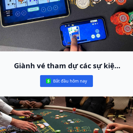
Quy tắc mới cho Thiên đường WSOP: Thiết bị điện tử và Hỗ 
Cory Zeidman nhận tội về kế hoạch gian lận cá cược thể th
Phil Ivey tổ chức trò chơi gặp gỡ lễ hội tại Wynn Las Vegas
Giành vé tham dự các sự kiện
World Poker Free App trực tiếp
game tặng 100k trải nghiệm
Paulius Plausinaitis thắng GGMmillion$ SHR với số tiề
Bắt đầu hôm nay
toàn cầu
Notifications
Các giải đấu poker trực tuyến hàng đầu để xem và chơ
Lễ hội mùa xuân toàn cầu WPT: 7.000.000 đô la giải t
game đăng ký tặng tiền trải nghiệm
game tặng 100k trải nghiệm
game tặng tiền trải nghiệm
nhà cái tặng tiền trải nghiệm
game tặng 100k trải nghiệm
game đăng ký tặng tiền trải nghiệm
Phần thưởng chào mừng mới của WPT Global: lên tới 
Bạn có thể chơi WPT Global ở đâu? Các quốc gia được hỗ tr
Lịch trình giải đấu toàn cầu WPT 2025
WPT Global tổ chức sự kiện ở những quốc gia và khu vực n
Ai có nhiều vòng tay WSOP nhất?
PC gaming giá rẻ Mua máy tính chơi game tặng màn hình
Sòng bạc tiền thưởng hàng đầu không có tiền gửi vào năm 
Quy tắc mới cho Thiên đường WSOP: Thiết bị điện tử và
Bạn có biết trò chơi poker trực tuyến WPTGO
Top 5 Nhà Cái Uy Tín Nhất Việt Nam 2024
Tổng giải thưởng của WPT Prime Đài Loan là bao nhiêu
- YouTube
Phil Ivey tổ chức trò chơi gặp gỡ lễ hội tại Wynn Las Vegas
Cuộc đua gay cấn dành cho Cầu thủ xuất sắc nhất WPT mùa
Đánh giá về Everygame Poker: Hướng dẫn chơi Poker t
Rake Chase là gì?
68 Game Bài Trụ Số Ở Đâu?
VIP Poker tải apk mới nhất- Juxia
Bạn có biết trò chơi poker trực tuyến WPTGO
404 Error Page
WPT Global Cow Boy: Quan điểm của người chơi
Timothy Chung: Từ tiệc sinh nhật đến nhà vô địch WPT
Kèo Bóng Đá Châu Âu: Hướng Dẫn Chi Tiết và Cách Đọc Kè
Top 7 Game tặng 100k trải nghiệm (tặng 100k khi đăng ký)
Những quốc gia nào bị hạn chế trên WPT Global?
Khi nào và tại sao số 0 kép được thêm vào bánh xe roulett
Các quy tắc và lựa chọn cá cược ban đầu cho roulette là gì?
Timothy Chung: Từ tiệc sinh nhật đến nhà vô địch WPT Pri
Chơi Tiến Lên Miền Nam Offline: Hướng Dẫn Tải Game 