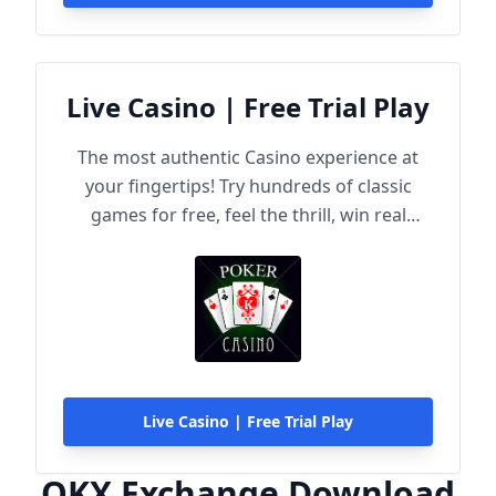
Live Casino | Free Trial Play
The most authentic Casino experience at
your fingertips! Try hundreds of classic
games for free, feel the thrill, win real
rewards!
Live Casino | Free Trial Play
OKX Exchange Download