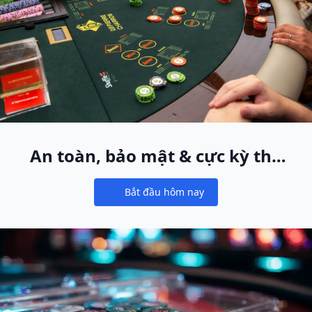
TP trong WPT poker là gì?
Ai có nhiều vòng tay WSOP nhất?
Doug Polk phải đối mặt với phản ứng dữ dội khi chơi trong 
Một phát bắn - Giải đấu Freezeout của WPT Global
Ngày 20-25 tháng 9 năm 2024 Giải vô địch WPT Úc
Chơi Tiến Lên Miền Nam Offline: Hướng Dẫn Tải Game và C
- YouTube
Doug Polk phải đối mặt với phản ứng dữ dội khi chơi trong 
Cách tải xuống WPTGO và bắt đầu
Khi nào và tại sao số 0 kép được thêm vào bánh xe roulett
Sách hướng dẫn giải đấu WPT Playground 2024
Sử dụng mã tiền thưởng WPT777 để yêu cầu ưu đãi đặc biệt
Nhà tài trợ Tiêu đề WPT Global Now cho Triton Poker Super 
Tùy chọn thanh toán tại EVERYGAME Poker: Giao dịch
Sử dụng mã tiền thưởng WPT777 để yêu cầu ưu đãi đặc biệt
404 Not Found
Sự trở lại của Shevliakov giành giải thưởng hàng triệu eu
Các quy tắc và lựa chọn cá cược ban đầu cho roulette là gì?
Bạn có thể chơi WPT Global ở đâu? Các quốc gia được hỗ tr
WPT Global: Sự lựa chọn hàng đầu cho người chơi poker
game tặng tiền trải nghiệm
Tiêu đề EPT củng cố danh tiếng của Stephen Song như mộ
Đủ điều kiện cho sự kiện chính của WPT Global thông qua 
Game Tặng Code Trải Nghiệm: Cách Tìm Nhập Và Kiểm Tra
PC gaming giá rẻ Mua máy tính chơi game tặng màn hình
Texas Holdem Flop có nghĩa là gì?
Hướng dẫn sử dụng voucher Got It
WPT Global ¥ 110 CN ¥ triệu Chủ nhật Hyper PKO Sh
Khi nào và tại sao số 0 kép được thêm vào bánh xe roulett
Game Tặng Code Trải Nghiệm: Cách Tìm Nhập Và Kiểm Tra
Tùy chọn thanh toán tại EVERYGAME Poker: Giao dịch nha
Những quốc gia nào có thể chơi WPTGlobal vào năm 2024?
Những quốc gia nào có thể chơi WPTGlobal vào năm 2024?
Không có tiền gửi miễn phí tại WPT Global - chơi mà không 
Một người phụ nữ hướng dẫn lựa chọn đồ chơi tình d
Một phát bắn - Giải đấu Freezeout của WPT Global
WPT Global từ Chủ nhật Hyper PKO Showdown: Mua thấp p
- YouTube
Làm cho Phil Ivey cười có thể biến thành một ngày trả lương
Doug Polk phải đối mặt với phản ứng dữ dội khi chơi trong 
Phil Ivey tổ chức trò chơi gặp gỡ lễ hội tại Wynn Las Vegas
Những quốc gia nào có thể chơi WPTGlobal vào năm 2
nhà cái tặng tiền trải nghiệm
game tặng tiền trải nghiệm
game đăng ký tặng tiền trải nghiệm
game tặng code trải nghiệm
game tặng tiền trải nghiệm
game đăng ký tặng tiền trải nghiệm
Giải vô địch WPT Prime trở lại với Jereld Sam Shining
Tôi có thể chơi GGPoker ở Mỹ không?
Các giải đấu hàng ngày từ WPT Global
68 Game Bài Trụ Số Ở Đâu?
Nguồn gốc của cái tên Roulette là gì?
WSOP USA Top 8 Câu hỏi thường gặp
404 Error Page
Cuộc thi Discord nóng lên: Hãy tham gia hành động!
Luật Chơi Poker Online tại DA88
WPT Global có ứng dụng di động không?
Khi nào và tại sao số 0 kép được thêm vào bánh xe roulett
Game Đăng Ký Tặng Tiền Trải Nghiệm: Quy Trình Và Điều K
PC gaming giá rẻ Mua máy tính chơi game tặng màn hình
Phil Ivey tổ chức trò chơi gặp gỡ lễ hội tại Wynn Las Vegas
Top 5 Nhà Cái Uy Tín Nhất Việt Nam 2024
An toàn, bảo mật & cực kỳ thú
Texas Holdem Flop có nghĩa là gì?
Những quốc gia nào có thể chơi WPTGlobal vào năm 2024?
Doug Polk phải đối mặt với phản ứng dữ dội khi chơi trong 
Ứng dụng sòng bạc trực tuyến hàng đầu năm 2025
Không có tiền gửi miễn phí tại WPT Global - chơi mà không 
Ngôi sao đang lên của Brazil gây sốc cho tất cả mọi người
WPT Global tổ chức sự kiện ở những quốc gia và khu v
Sòng bạc toàn cầu WPT: Một cuộc phiêu lưu đầy thú vị
Tổng giải thưởng của WPT Prime Đài Loan là bao nhiêu
Đủ điều kiện cho sự kiện chính của WPT Global thông qua 
Poker toàn cầu có phải là tiền thật không?
Hướng dẫn rút tiền toàn cầu của WPT: Tiền mặt được thực 
WPT Global có ứng dụng di động không?
vị
WPT Australia Returns: Thời điểm quan trọng của poker
Rake Chase là gì?
Đối tác toàn cầu của WPT với Câu lạc bộ bài Poker & Sòng b
Bạn có biết trò chơi poker trực tuyến WPTGO
Một người phụ nữ hướng dẫn lựa chọn đồ chơi tình dục h
Nhà tài trợ Tiêu đề WPT Global Now cho Triton Poker Super 
Cách đủ điều kiện tham gia các sự kiện trực tuyến của WP
Bắt đầu hôm nay
Công nghệ đã ảnh hưởng đến trò chơi roulette như th
Notifications
Top 10 Trang Cá Cược Uy Tín Nhất Việt Nam 2026 - An Toà
Bạn có thể chơi WPT Global ở đâu? Các quốc gia được hỗ tr
Đánh giá về Everygame Poker: Hướng dẫn chơi Poker trực 
Mua Black Myth: Wukong chỉ hơn 100k game thủ cần cảnh 
- YouTube
WPT Global vs GGPoker: Bạn nên chọn nền tảng poker nào
Luật Chơi Poker Online tại DA88
Tiêu đề EPT củng cố danh tiếng của Stephen Song như mộ
Một người phụ nữ hướng dẫn lựa chọn đồ chơi tình dục h
Cuộc đua gay cấn dành cho Cầu thủ xuất sắc nhất WPT mùa
Ai đã phát minh ra trò chơi roulette?
Quảng cáo mới nhất của WPT Global: vé cho một số tiền ch
Lịch trình giải đấu toàn cầu WPT 2025
Top 5 Nhà Cái Uy Tín Nhất Việt Nam 2024
Các quy tắc và lựa chọn cá cược ban đầu cho roulette là gì?
Tương lai của trò chơi roulette là gì?
Cách giành chiến thắng tại trực tuyến Blackjack: Chiến lượ
Top 6 Nhà Cái Tặng Tiền Cược Miễn Phí 2026 - Nhận Ngay 5
Top Game Bài Đổi Thưởng Uy Tín Nhất 2026 - Thắng To Nh
Code Meme Sea update 5.0 mới nhất 03/2025 Cách nhập
Cách giành chiến thắng tại các vị trí trực tuyến vào năm 20
Ngày 20-25 tháng 9 năm 2024 Giải vô địch WPT Úc
Hyper Dash trong WPT Global là gì? Đi sâu vào hành động 
Tôi có thể chơi GGPoker ở Mỹ không?
Poker toàn cầu có phải là tiền thật không?
HCMIU - Đại học Quốc tế TPHCM Tuyển sinh Thạc sĩ - Tiến s
TP trong WPT poker là gì?
Bạn có thể chơi WPT Global ở đâu? Các quốc gia được hỗ tr
- YouTube
Martin Tsvetanov giành chiến thắng trong sự kiện chính Eu
404 Not Found