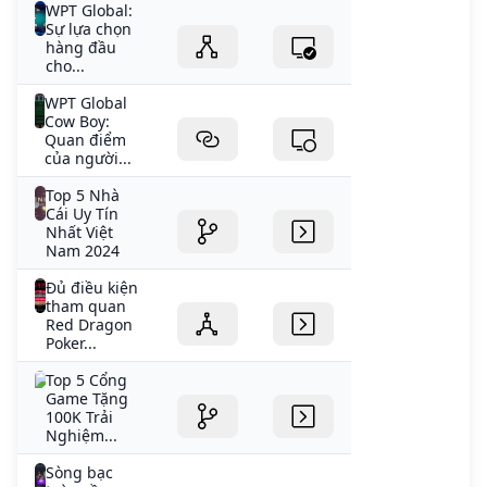
WPT Global:
Sự lựa chọn
hàng đầu
cho...
WPT Global
Cow Boy:
Quan điểm
của người...
Top 5 Nhà
Cái Uy Tín
Nhất Việt
Nam 2024
Đủ điều kiện
tham quan
Red Dragon
Poker...
Top 5 Cổng
Game Tặng
100K Trải
Nghiệm...
Sòng bạc