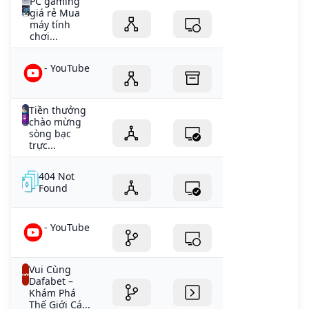
PC gaming
giá rẻ Mua
máy tính
chơi...
- YouTube
Tiền thưởng
chào mừng
sòng bạc
trực...
404 Not
Found
- YouTube
Vui Cùng
Dafabet –
Khám Phá
Thế Giới Cá...