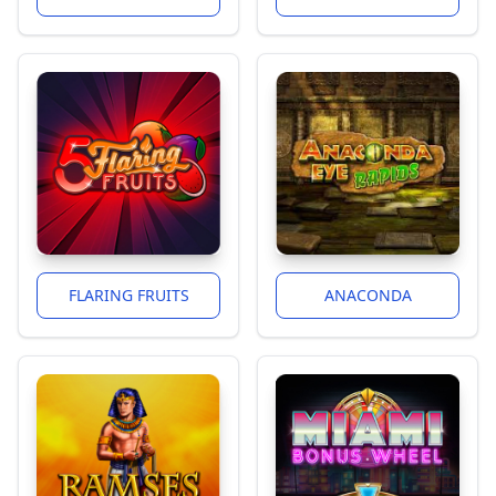
FLARING FRUITS
ANACONDA