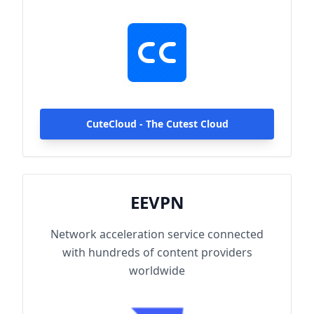
hundreds of content providers worldwide.
With up to 2000Mbps single-line access
capacity and 1000+ high-speed servers
globally, enjoy fast and stable connections
anytime, anywhere.
CuteCloud - The Cutest Cloud
EEVPN
Network acceleration service connected
with hundreds of content providers
worldwide