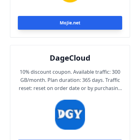
MoJie.net
DageCloud
10% discount coupon. Available traffic: 300
GB/month. Plan duration: 365 days. Traffic
reset: reset on order date or by purchasing
traffic package. Maximum achievable
bandwidth: 1000 Mbps. Node protocol:
Trojan.