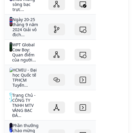
11 ứng dụng và trò chơi poker hay nhất dành cho Androi
sòng bạc
trực...
game tặng 100k trải nghiệm
PC gaming giá rẻ Mua máy tính chơi game tặng màn hìn
Ngày 20-25
tháng 9 năm
Error
2024 Giải vô
Bạn có biết trò chơi poker trực tuyến WPTGO
địch...
Khi nào và tại sao số 0 kép được thêm vào bánh xe roule
WPT Global
Hướng Dẫn Chi Tiết Về Fun88 Đăng Nhập
Cow Boy:
WPT Global vs GGPoker: Bạn nên chọn nền tảng poker n
Quan điểm
của người...
Tôi có thể chơi GGPoker ở Mỹ không?
Giải vô địch tiền thưởng vàng: Cú sút hàng tuần của bạn
HCMIU - Đại
học Quốc tế
- YouTube
TPHCM
Đối tác toàn cầu của WPT với Câu lạc bộ bài Poker & Sòng
Tuyển...
Trang Chủ -
CÔNG TY
TNHH MTV
VÀNG BẠC
ĐÁ...
Phần thưởng
chào mừng