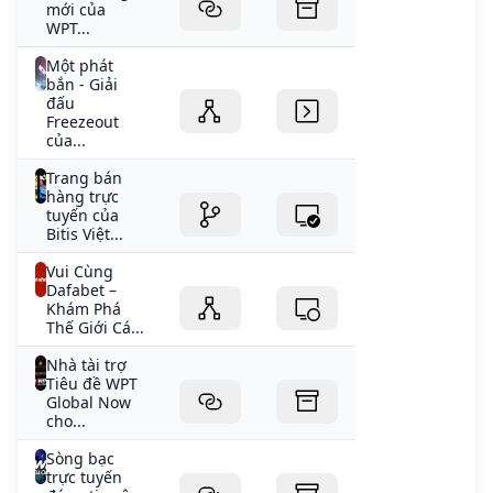
mới của
WPT...
Một phát
bắn - Giải
đấu
Freezeout
của...
Trang bán
hàng trực
tuyến của
Bitis Việt...
Vui Cùng
Dafabet –
Khám Phá
Thế Giới Cá...
Nhà tài trợ
Tiêu đề WPT
Global Now
cho...
Sòng bạc
trực tuyến