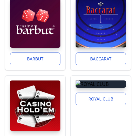
BARBUT
BACCARAT
ROYAL CLUB