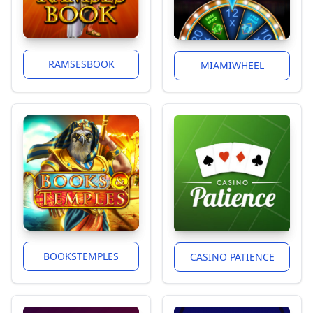
RAMSESBOOK
MIAMIWHEEL
BOOKSTEMPLES
CASINO PATIENCE