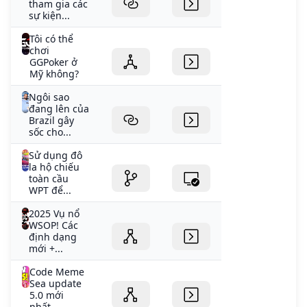
tham gia các
sự kiện...
Tôi có thể
chơi
GGPoker ở
Mỹ không?
Ngôi sao
đang lên của
Brazil gây
sốc cho...
Sử dụng đô
la hộ chiếu
toàn cầu
WPT để...
2025 Vụ nổ
WSOP! Các
định dạng
mới +...
Code Meme
Sea update
5.0 mới
nhất...