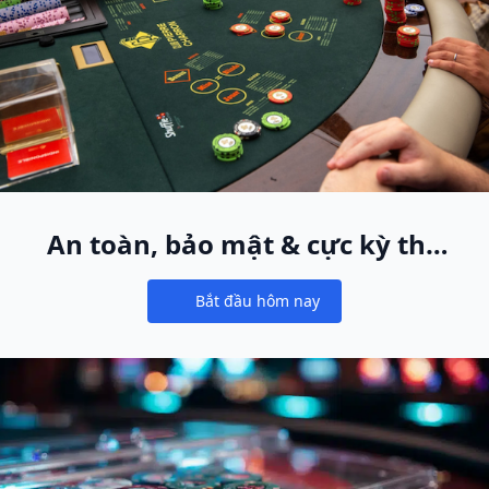
Công nghệ đã ảnh hưởng đến trò chơi roulette như thế nà
Cách giành chiến thắng tại các vị trí trực tuyến vào năm 20
88vin cổng game đổi thưởng quốc tế 88vin.shop link chính
Giới Thiệu Casino Online Vip79
Ngôi sao đang lên của Brazil gây sốc cho tất cả mọi người
Chơi bài xì phé trực tuyến trên Android: Hướng dẫn năm 2
Top 10 Trang Cá Cược Uy Tín Nhất Việt Nam 2026 - An
Sách hướng dẫn giải đấu WPT Australia 2024
Top 7 Game tặng 100k trải nghiệm (tặng 100k khi đăng ký)
Top 5 Nhà Cái Uy Tín Nhất Việt Nam 2024
Game Tặng Code Trải Nghiệm: Cách Tìm Nhập Và Kiểm Tra
Hướng dẫn sự kiện WPT Paris 2024
PC gaming giá rẻ Mua máy tính chơi game tặng màn hình
WPT Global ¥ 110 CN ¥ triệu Chủ nhật Hyper PKO Sh
PC gaming giá rẻ Mua máy tính chơi game tặng màn hình
Tương lai của trò chơi roulette là gì?
Máy đánh bạc trả tiền thật mà không cần đặt cọc Chơi miễn
Phil Ivey tổ chức trò chơi gặp gỡ lễ hội tại Wynn Las Vegas
- YouTube
Cuộc thi Discord nóng lên: Hãy tham gia hành động!
game đăng ký tặng tiền trải nghiệm
Hướng dẫn rút tiền toàn cầu của WPT: Tiền mặt được thực 
Hướng dẫn rút tiền toàn cầu của WPT: Tiền mặt được thực 
WPT Global ¥ 110 CN ¥ triệu Chủ nhật Hyper PKO Showdo
22bet – Trải Nghiệm Cá Cược Trực Tuyến Đẳng Cấp
Cách giành chiến thắng tại các vị trí trực tuyến vào năm 20
Error
WPT Global ¥ 110 CN ¥ triệu Chủ nhật Hyper PKO Sh
Phần thưởng chào mừng mới của WPT Global: lên tới $ 35
WPT Global tổ chức sự kiện ở những quốc gia và khu vực n
Cách giành chiến thắng tại trực tuyến Blackjack: Chiến lượ
Top 10 Game Kiếm Tiền Thật Uy Tín Nhất 2026 - Chơi Game 
Game Đăng Ký Tặng Tiền Trải Nghiệm: Quy Trình Và Điều K
Mẹo mới toàn cầu của WPT: Xem trước cá cược tuần 6 của
- YouTube
Vui Cùng Dafabet – Khám Phá Thế Giới Cá Cược Đẳng Cấp
Giới Thiệu Casino Online BK8
Sách hướng dẫn giải đấu WPT Australia 2024
Doug Polk phải đối mặt với phản ứng dữ dội khi chơi trong 
- YouTube
Trò chơi roulette lần đầu tiên được chơi ở đâu và khi nào?
Cuộc đua gay cấn dành cho Cầu thủ xuất sắc nhất WPT
game tặng code trải nghiệm
nhà cái tặng tiền trải nghiệm
game tặng tiền trải nghiệm
nhà cái tặng tiền trải nghiệm
game tặng 100k trải nghiệm
game đăng ký tặng tiền trải nghiệm
Top 5 Nhà Cái Uy Tín Nhất Việt Nam 2024
Top 10 Trang Cá Cược Uy Tín Nhất Việt Nam 2026 - An Toà
Sòng bạc toàn cầu WPT: Một cuộc phiêu lưu đầy thú vị
Lịch thi WPT Châu Á Thái Bình Dương 2024-2025
22bet – Trải Nghiệm Cá Cược Trực Tuyến Đẳng Cấp
Tiêu đề EPT củng cố danh tiếng của Stephen Song như mộ
Game Đăng Ký Tặng Tiền Trải Nghiệm: Quy Trình Và Điều K
Một phát bắn - Giải đấu Freezeout của WPT Global
WPT Global ¥ 110 CN ¥ triệu Chủ nhật Hyper PKO Showdo
Tôi có thể chơi GGPoker ở Mỹ không?
WPT Global có ứng dụng di động không?
Trang Chủ - CÔNG TY TNHH MTV VÀNG BẠC ĐÁ QUÝ SÀI GÒN
Game Đăng Ký Tặng Tiền Trải Nghiệm: Quy Trình Và Điều K
Hướng dẫn rút tiền toàn cầu của WPT: Tiền mặt được thực 
Cách tải xuống WPTGO và bắt đầu
An toàn, bảo mật & cực kỳ thú
Phần thưởng chào mừng mới của WPT Global: lên tới $ 35
WPT Global có ứng dụng di động không?
- YouTube
WPT Global tổ chức sự kiện ở những quốc gia và khu vực n
WPT Global Cow Boy: Quan điểm của người chơi
11 ứng dụng và trò chơi poker hay nhất dành cho Android
Top 6 Nhà Cái Tặng Tiền Cược Miễn Phí 2026 - Nhận Ng
Bạn không thể tải xuống và chơi WPT Poker Global ở các qu
Game Tặng Code Trải Nghiệm: Cách Tìm Nhập Và Kiểm Tra
Đánh giá về Everygame Poker: Hướng dẫn chơi Poker trực 
Martin Tsvetanov giành chiến thắng trong sự kiện chính Eu
Sách hướng dẫn giải đấu WPT Playground 2024
Top 10 Game Kiếm Tiền Thật Uy Tín Nhất 2026 - Chơi Game 
vị
Mua Black Myth: Wukong chỉ hơn 100k game thủ cần cả
Quảng cáo mới nhất của WPT Global: vé cho một số tiền ch
Code Meme Sea update 5.0 mới nhất 03/2025 Cách nhập
HCMIU - Đại học Quốc tế TPHCM Tuyển sinh Thạc sĩ - Tiến s
Ứng dụng sòng bạc trực tuyến hàng đầu năm 2025
Những quốc gia nào có thể chơi WPTGlobal vào năm 2024?
Sòng bạc trực tuyến đáng tin cậy nhất: WPT Global
Bắt đầu hôm nay
Tài Xỉu Là Gì? Bí Mật Tên Gốc Sic Bo Hút Hồn!
Notifications
Tùy chọn thanh toán tại EVERYGAME Poker: Giao dịch nha
WPT Global tổ chức sự kiện ở những quốc gia và khu vực n
Top Game Bài Đổi Thưởng Uy Tín Nhất 2026 - Thắng To Nh
Doug Polk phải đối mặt với phản ứng dữ dội khi chơi trong 
Giải vô địch tiền thưởng vàng: Cú sút hàng tuần của bạn ở
Code Meme Sea update 5.0 mới nhất 03/2025 Cách nhập
Tùy chọn thanh toán tại EVERYGAME Poker: Giao dịch
Làm cho Phil Ivey cười có thể biến thành một ngày trả lương
Tài Xỉu Là Gì? Bí Mật Tên Gốc Sic Bo Hút Hồn!
Cuộc thi Discord nóng lên: Hãy tham gia hành động!
Roulette đóng vai trò gì trong văn hóa đại chúng chẳng h
Đánh giá về Everygame Poker: Hướng dẫn chơi Poker trực 
Trang Cá Cược Tặng Tiền Miễn Phí
Lịch trình giải đấu toàn cầu WPT 2025
Sách hướng dẫn giải đấu WPT Australia 2024
Cuộc đua gay cấn dành cho Cầu thủ xuất sắc nhất WPT mùa
Sự trở lại của Shevliakov giành giải thưởng hàng triệu eu
Không có tiền gửi miễn phí tại WPT Global - chơi mà không 
Hyper Dash trong WPT Global là gì? Đi sâu vào hành động 
WPT Global vs GGPoker: Bạn nên chọn nền tảng poker nào
Sự trở lại của Shevliakov giành giải thưởng hàng triệu eu
Ngày 20-25 tháng 9 năm 2024 Giải vô địch WPT Úc
Nguồn gốc của cái tên Roulette là gì?
22bet – Trải Nghiệm Cá Cược Trực Tuyến Đẳng Cấp
Tổng giải thưởng của WPT Prime Đài Loan là bao nhiêu
22bet – Trải Nghiệm Cá Cược Trực Tuyến Đẳng Cấp
- YouTube
WPT Global tổ chức sự kiện ở những quốc gia và khu vực n
WPT Australia Returns: Thời điểm quan trọng của poker tiề
Sử dụng đô la hộ chiếu toàn cầu WPT để vào các sự kiện cổ
Tài Xỉu Là Gì? Bí Mật Tên Gốc Sic Bo Hút Hồn!