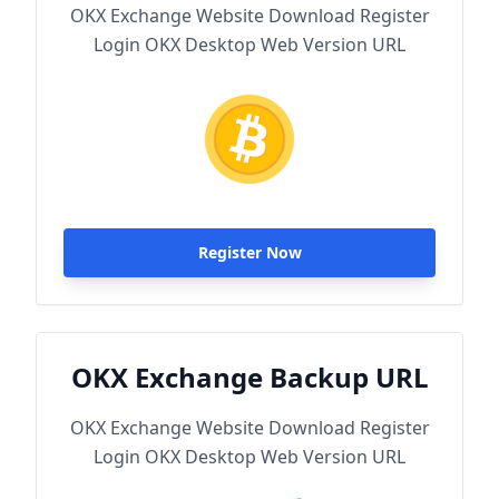
OKX Exchange Website Download Register
Login OKX Desktop Web Version URL
Register Now
OKX Exchange Backup URL
OKX Exchange Website Download Register
Login OKX Desktop Web Version URL