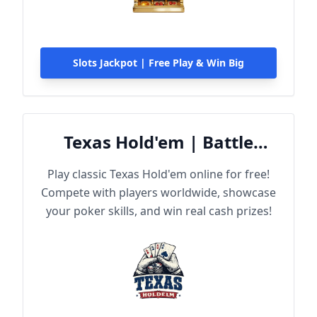
Slots Jackpot | Free Play & Win Big
Texas Hold'em | Battle
Online
Play classic Texas Hold'em online for free!
Compete with players worldwide, showcase
your poker skills, and win real cash prizes!