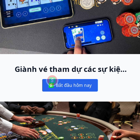
Ai có nhiều vòng tay WSOP nhất?
Paulius Plausinaitis thắng GGMmillion$ SHR với số tiền 31
Top 5 Cổng Game Tặng 100K Trải Nghiệm Tốt Nhất 2024
Giành vé tham dự các sự kiện
World Poker Free App trực tiếp
game tặng 100k trải nghiệm
11 ứng dụng và trò chơi poker hay nhất dành cho Andr
Bắt đầu hôm nay
toàn cầu
Notifications
Sử dụng mã tiền thưởng WPT777 để yêu cầu ưu đãi đặc 
Giới Thiệu Casino Online Vip79
game tặng tiền trải nghiệm
game tặng 100k trải nghiệm
game tặng 100k trải nghiệm
game tặng tiền trải nghiệm
game tặng 100k trải nghiệm
game tặng 100k trải nghiệm
Top 5 Nhà Cái Uy Tín Nhất Việt Nam 2024
Luật Chơi Poker Online tại DA88
Khi nào và tại sao số 0 kép được thêm vào bánh xe roulett
68 Game Bài Trụ Số Ở Đâu?
Hướng Dẫn Chi Tiết Về Fun88 Đăng Nhập
Tổng giải thưởng của WPT Prime Đài Loan là bao nhiêu
Chơi Game Bài Tiến Lên Miền Nam Miễn Phí
Hướng dẫn sự kiện WPT Paris 2024
Làm cho Phil Ivey cười có thể biến thành một ngày trả lương
Cuộc thi Discord nóng lên: Hãy tham gia hành động!
Các giải đấu hàng ngày từ WPT Global
Cách đủ điều kiện tham gia các sự kiện trực tuyến của WP
Ai đã phát minh ra trò chơi roulette?
Phil Ivey tổ chức trò chơi gặp gỡ lễ hội tại Wynn Las Vegas
Chơi Game Bài Tiến Lên Miền Nam Miễn Phí
Cory Zeidman nhận tội về kế hoạch gian lận cá cược thể th
Rake Chase là gì?
Chơi bài xì phé trực tuyến trên Android: Hướng dẫn năm 2
Lịch thi WPT Châu Á Thái Bình Dương 2024-2025
Tiêu đề EPT củng cố danh tiếng của Stephen Song như mộ
Trang Chủ - CÔNG TY TNHH MTV VÀNG BẠC ĐÁ QUÝ SÀI GÒN
Giới Thiệu Casino Online BK8
Trang Cá Cược Tặng Tiền Miễn Phí
CellphoneS mở bán realme Note 60 với giá chỉ hơn 3 triệu
Cách giành chiến thắng tại trực tuyến Blackjack: Chiến lượ
Error
Mua Black Myth: Wukong chỉ hơn 100k game thủ cần cảnh 
68 Game Bài Trụ Số Ở Đâu?
WPT Global Cow Boy: Quan điểm của người chơi