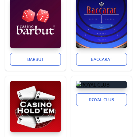
BARBUT
BACCARAT
ROYAL CLUB