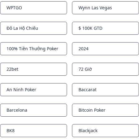
WPTGO
Wynn Las Vegas
Notifications
Notifications
Đô La Hộ Chiếu
$ 100K GTD
Notifications
Notifications
100% Tiền Thưởng Poker
2024
Notifications
Notifications
22bet
72 Giờ
Notifications
Notifications
An Ninh Poker
Baccarat
Notifications
Notifications
Barcelona
Bitcoin Poker
Notifications
Notifications
BK8
Blackjack
Notifications
Notifications