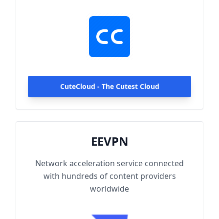
hundreds of content providers worldwide.
With up to 2000Mbps single-line access
capacity and 1000+ high-speed servers
globally, enjoy fast and stable connections
anytime, anywhere.
CuteCloud - The Cutest Cloud
EEVPN
Network acceleration service connected
with hundreds of content providers
worldwide