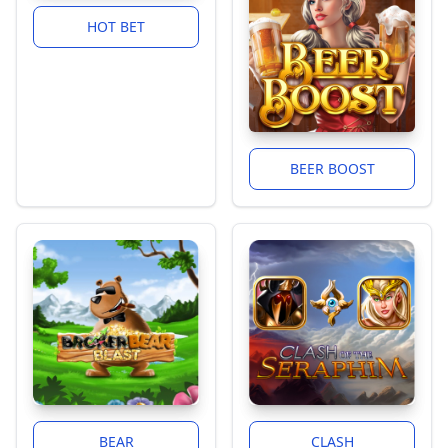
game đăng ký tặng tiền trải nghiệm
Các giải đấu poker trực tuyến hàng đầu để xem và chơi 
WPT Global tổ chức sự kiện ở những quốc gia và khu vực
Sử dụng mã tiền thưởng WPT777 để yêu cầu ưu đãi đặc bi
Cách tải xuống đăng ký và Master WPT Global: 2025 Guid
Chơi Tiến Lên Miền Nam Offline: Hướng Dẫn Tải Game và
Texas Holdem Flop có nghĩa là gì?
Hướng dẫn sử dụng voucher Got It
Cách tải xuống đăng ký và Master WPT Global: 2025 Guid
Bạn có thể chơi WPT Global ở đâu? Các quốc gia được hỗ 
Các quy tắc và lựa chọn cá cược ban đầu cho roulette là g
Frank Stepuchin dẫn đầu RRPO WPT Seminole 2024 sau n
WPT Global vs GGPoker: Bạn nên chọn nền tảng poker n
Error
Paulius Plausinaitis thắng GGMmillion$ SHR với số tiền 
404 Error Page
Giới Thiệu Casino Online BK8
PC gaming giá rẻ Mua máy tính chơi game tặng màn hìn
Frank Stepuchin dẫn đầu RRPO WPT Seminole 2024 sau n
Hyper Dash trong WPT Global là gì? Đi sâu vào hành độn
WSOP USA Top 8 Câu hỏi thường gặp
Frank Stepuchin dẫn đầu RRPO WPT Seminole 2024 sau n
Texas Holdem Flop có nghĩa là gì?
Sòng bạc tiền thưởng hàng đầu không có tiền gửi vào nă
Poker toàn cầu có phải là tiền thật không?
Cory Zeidman nhận tội về kế hoạch gian lận cá cược thể 
Tài Xỉu Là Gì? Bí Mật Tên Gốc Sic Bo Hút Hồn!
Poker toàn cầu có phải là tiền thật không?
Khi nào và tại sao số 0 kép được thêm vào bánh xe roule
Ai có nhiều vòng tay WSOP nhất?
Làm cho Phil Ivey cười có thể biến thành một ngày trả lươ
Game Đăng Ký Tặng Tiền Trải Nghiệm: Quy Trình Và Điều
Trang Chủ - CÔNG TY TNHH MTV VÀNG BẠC ĐÁ QUÝ SÀI G
Bạn có thể chơi WPT Global ở đâu? Các quốc gia được hỗ 
Trang Cá Cược Tặng Tiền Miễn Phí
Tương lai của trò chơi roulette là gì?
Một người phụ nữ hướng dẫn lựa chọn đồ chơi tình dục
2025 Vụ nổ WSOP! Các định dạng mới + Giải thưởng lớn n
Luật Chơi Poker Online tại DA88
HOT BET
Đủ điều kiện tham quan Red Dragon Poker Tour Jeju 2025
Sự ra đời của sòng bạc trực tuyến đã tác động đến trò ch
Tài Xỉu Là Gì? Bí Mật Tên Gốc Sic Bo Hút Hồn!
Một số vụ bê bối và tranh cãi nổi tiếng về roulette trong s
Ngày 20-25 tháng 9 năm 2024 Giải vô địch WPT Úc
Ngôi sao đang lên của Brazil gây sốc cho tất cả mọi ngư
Các giải đấu hàng ngày từ WPT Global
Cách giành chiến thắng tại các vị trí trực tuyến vào năm 
Một số vụ bê bối và tranh cãi nổi tiếng về roulette trong s
Cory Zeidman nhận tội về kế hoạch gian lận cá cược thể 
Nguồn gốc của cái tên Roulette là gì?
Trang bán hàng trực tuyến của Bitis Việt Nam
Tiêu đề EPT củng cố danh tiếng của Stephen Song như 
Top 5 Cổng Game Tặng 100K Trải Nghiệm Tốt Nhất 2024
Nguồn gốc của cái tên Roulette là gì?
Ứng dụng sòng bạc trực tuyến hàng đầu năm 2025
Top 5 Cổng Game Tặng 100K Trải Nghiệm Tốt Nhất 2024
Những quốc gia nào có thể chơi WPTGlobal vào năm 202
Hướng dẫn rút tiền toàn cầu của WPT: Tiền mặt được thự
Giới Thiệu Casino Online BK8
Một số vụ bê bối và tranh cãi nổi tiếng về roulette trong s
WPT Global từ Chủ nhật Hyper PKO Showdown: Mua thấp
Mua Black Myth: Wukong chỉ hơn 100k game thủ cần cản
Lịch thi WPT Châu Á Thái Bình Dương 2024-2025
Roulette đóng vai trò gì trong văn hóa đại chúng chẳng
Sử dụng đô la hộ chiếu toàn cầu WPT để vào các sự kiện 
Tiền thưởng chào mừng sòng bạc trực tuyến không có ti
Các giải đấu hàng ngày từ WPT Global
Game Tặng Code Trải Nghiệm: Cách Tìm Nhập Và Kiểm T
Phần thưởng chào mừng mới của WPT Global: lên tới $ 
Top 10 Game Kiếm Tiền Thật Uy Tín Nhất 2026 - Chơi Gam
Trang Chủ - CÔNG TY TNHH MTV VÀNG BẠC ĐÁ QUÝ SÀI G
Trang bán hàng trực tuyến của Bitis Việt Nam
Nhà tài trợ Tiêu đề WPT Global Now cho Triton Poker Sup
Vui Cùng Dafabet – Khám Phá Thế Giới Cá Cược Đẳng Cấ
Trang Chủ - CÔNG TY TNHH MTV VÀNG BẠC ĐÁ QUÝ SÀI G
Tài Xỉu Là Gì? Bí Mật Tên Gốc Sic Bo Hút Hồn!
Trang Chủ - CÔNG TY TNHH MTV VÀNG BẠC ĐÁ QUÝ SÀI G
Cách đủ điều kiện tham gia các sự kiện trực tuyến của 
404 Not Found
Trang Chủ - CÔNG TY TNHH MTV VÀNG BẠC ĐÁ QUÝ SÀI G
Trang Cá Cược Tặng Tiền Miễn Phí
Mua Black Myth: Wukong chỉ hơn 100k game thủ cần cản
Sách hướng dẫn giải đấu WPT Australia 2024
Cách đủ điều kiện tham gia các sự kiện trực tuyến của 
Đủ điều kiện cho sự kiện chính của WPT Global thông qu
404 Error Page
Đủ điều kiện cho sự kiện chính của WPT Global thông qu
Bitstarz không cần tiền thưởng lên tới 5 BTC và 200 vòng
Sòng bạc toàn cầu WPT: Một cuộc phiêu lưu đầy thú vị
Các quy tắc và lựa chọn cá cược ban đầu cho roulette là g
Giải vô địch WPT khơi dậy tinh thần của huyền thoại Pok
Lịch trình giải đấu toàn cầu WPT 2025
Rake Chase là gì?
Hyper Dash trong WPT Global là gì? Đi sâu vào hành độn
11 ứng dụng và trò chơi poker hay nhất dành cho Androi
Bạn có thể chơi WPT Global ở đâu? Các quốc gia được hỗ 
Điều khoản tiền thưởng toàn cầu của WPT: Tiền mặt được
PC gaming giá rẻ Mua máy tính chơi game tặng màn hìn
Cách đủ điều kiện tham gia các sự kiện trực tuyến của 
88vin cổng game đổi thưởng quốc tế 88vin.shop link chí
Sự ra đời của sòng bạc trực tuyến đã tác động đến trò ch
Top Game Bài Đổi Thưởng Uy Tín Nhất 2026 - Thắng To 
- YouTube
Máy đánh bạc trả tiền thật mà không cần đặt cọc Chơi mi
Khi nào và tại sao số 0 kép được thêm vào bánh xe roule
Nổ Hũ Là Gì? Bí Quyết Quay Trúng Jackpot Triệu Đô!
Tổng giải thưởng của WPT Prime Đài Loan là bao nhiêu
Chơi Tiến Lên Miền Nam Offline: Hướng Dẫn Tải Game và
Cuộc thi Discord nóng lên: Hãy tham gia hành động!
68 Game Bài Trụ Số Ở Đâu?
Quy tắc mới cho Thiên đường WSOP: Thiết bị điện tử và H
Top Game Bài Đổi Thưởng Uy Tín Nhất 2026 - Thắng To 
- YouTube
Giới Thiệu Casino Online BK8
Top 5 Nhà Cái Uy Tín Nhất Việt Nam 2024
Giải vô địch thế giới WPT 2024 khai mạc tại Wynn Las Vega
game tặng code trải nghiệm
game tặng tiền trải nghiệm
game đăng ký tặng tiền trải nghiệm
game đăng ký tặng tiền trải nghiệm
game đăng ký tặng tiền trải nghiệm
nhà cái tặng tiền trải nghiệm
game tặng tiền trải nghiệm
game đăng ký tặng tiền trải nghiệm
game tặng code trải nghiệm
nhà cái tặng tiền trải nghiệm
game tặng code trải nghiệm
game tặng 100k trải nghiệm
nhà cái tặng tiền trải nghiệm
game tặng tiền trải nghiệm
game đăng ký tặng tiền trải nghiệm
game tặng 100k trải nghiệm
game tặng 100k trải nghiệm
game đăng ký tặng tiền trải nghiệm
game tặng tiền trải nghiệm
game đăng ký tặng tiền trải nghiệm
nhà cái tặng tiền trải nghiệm
game đăng ký tặng tiền trải nghiệm
nhà cái tặng tiền trải nghiệm
game tặng 100k trải nghiệm
game đăng ký tặng tiền trải nghiệm
game tặng code trải nghiệm
nhà cái tặng tiền trải nghiệm
game tặng code trải nghiệm
game đăng ký tặng tiền trải nghiệm
game tặng code trải nghiệm
game tặng code trải nghiệm
game tặng tiền trải nghiệm
nhà cái tặng tiền trải nghiệm
game tặng 100k trải nghiệm
nhà cái tặng tiền trải nghiệm
game đăng ký tặng tiền trải nghiệm
game đăng ký tặng tiền trải nghiệm
Game Đăng Ký Tặng Tiền Trải Nghiệm: Quy Trình Và Điều
Frank Stepuchin dẫn đầu RRPO WPT Seminole 2024 sau n
Trang Chủ - CÔNG TY TNHH MTV VÀNG BẠC ĐÁ QUÝ SÀI G
Phil Ivey tổ chức trò chơi gặp gỡ lễ hội tại Wynn Las Veg
Kèo Bóng Đá Châu Âu: Hướng Dẫn Chi Tiết và Cách Đọc 
Đánh giá về Everygame Poker: Hướng dẫn chơi Poker trự
Nhà Cái Tặng Tiền Trải Nghiệm: Tiêu Chí Kiểm Tra Trước 
2025 Vụ nổ WSOP! Các định dạng mới + Giải thưởng lớn n
Nhà Cái Tặng Tiền Trải Nghiệm: Tiêu Chí Kiểm Tra Trước 
Cách giành chiến thắng tại các vị trí trực tuyến vào năm 
HCMIU - Đại học Quốc tế TPHCM Tuyển sinh Thạc sĩ - Tiến
Trang Cá Cược Tặng Tiền Miễn Phí
Cách tải xuống đăng ký và Master WPT Global: 2025 Guid
Đủ điều kiện tham quan Red Dragon Poker Tour Jeju 2025
WPT Global Million Hyper PKO Showdown: Chi tiết & Hướ
- YouTube
CellphoneS mở bán realme Note 60 với giá chỉ hơn 3 triệ
Tổng giải thưởng của WPT Prime Đài Loan là bao nhiêu
Tiền thưởng chào mừng sòng bạc trực tuyến không có ti
Điều khoản tiền thưởng toàn cầu của WPT: Tiền mặt được
7 App Chơi Game Kiếm Tiền Uy Tín 2025 - Rút Tiền Về N
Top 6 Nhà Cái Tặng Tiền Cược Miễn Phí 2026 - Nhận Ngay
Hướng Dẫn Chi Tiết Về Fun88 Đăng Nhập
Timothy Chung: Từ tiệc sinh nhật đến nhà vô địch WPT P
WPT Global Million Hyper PKO Showdown: Chi tiết & Hướ
Cách bắt đầu chơi bài xì phé trực tuyến vào năm 2025: 
Nguồn gốc của cái tên Roulette là gì?
Chơi bài xì phé trực tuyến trên Android: Hướng dẫn năm
Trò chơi roulette lần đầu tiên được chơi ở đâu và khi nào
Bạn có thể chơi WPT Global ở đâu? Các quốc gia được hỗ 
404 Error Page
VIP Poker tải apk mới nhất- Juxia
Timothy Chung: Từ tiệc sinh nhật đến nhà vô địch WPT P
Phần thưởng chào mừng mới của WPT Global: lên tới $ 
Lịch trình giải đấu toàn cầu WPT 2025
WPT Global từ Chủ nhật Hyper PKO Showdown: Mua thấp
Top 5 sòng bạc trực tuyến năm 2025: chơi ở đâu và giành
Cách giành chiến thắng tại các vị trí trực tuyến vào năm 
Sòng bạc toàn cầu WPT: Một cuộc phiêu lưu đầy thú vị
Các giải đấu hàng ngày từ WPT Global
Giới Thiệu Casino Online Vip79
Top 5 Cổng Game Tặng 100K Trải Nghiệm Tốt Nhất 2024
Lễ hội mùa xuân toàn cầu WPT: 7.000.000 đô la giải thư
Trang bán hàng trực tuyến của Bitis Việt Nam
Game Tặng Code Trải Nghiệm: Cách Tìm Nhập Và Kiểm T
Giới Thiệu Casino Online Vip79
VIP Poker tải apk mới nhất- Juxia
68 Game Bài Trụ Số Ở Đâu?
Tùy chọn thanh toán tại EVERYGAME Poker: Giao dịch n
Top 5 Cổng Game Tặng 100K Trải Nghiệm Tốt Nhất 2024
Quảng cáo mới nhất của WPT Global: vé cho một số tiền 
Đủ điều kiện cho sự kiện chính của WPT Global thông qu
Sự trở lại của Shevliakov giành giải thưởng hàng triệu 
Mẹo mới toàn cầu của WPT: Xem trước cá cược tuần 6 c
Các giải đấu poker trực tuyến hàng đầu để xem và chơi 
Phil Ivey tổ chức trò chơi gặp gỡ lễ hội tại Wynn Las Veg
Đủ điều kiện tham quan Red Dragon Poker Tour Jeju 2025
Error
WSOP USA Top 8 Câu hỏi thường gặp
Top Game Bài Đổi Thưởng Uy Tín Nhất 2026 - Thắng To 
Game Tặng Code Trải Nghiệm: Cách Tìm Nhập Và Kiểm T
WPT Global tổ chức sự kiện ở những quốc gia và khu vực
Nổ Hũ Là Gì? Bí Quyết Quay Trúng Jackpot Triệu Đô!
Vui Cùng Dafabet – Khám Phá Thế Giới Cá Cược Đẳng Cấ
Là poker trực tuyến được gian lận?
Sự trở lại của Shevliakov giành giải thưởng hàng triệu 
Các quy tắc và lựa chọn cá cược ban đầu cho roulette là g
TP trong WPT poker là gì?
Giới Thiệu Casino Online Vip79
Bạn có biết trò chơi poker trực tuyến WPTGO
Texas Holdem Flop có nghĩa là gì?
- YouTube
Cách giành chiến thắng tại các vị trí trực tuyến vào năm 
Nguồn gốc của cái tên Roulette là gì?
Top 7 Game tặng 100k trải nghiệm (tặng 100k khi đăng k
HCMIU - Đại học Quốc tế TPHCM Tuyển sinh Thạc sĩ - Tiến
Trò chơi roulette lần đầu tiên được chơi ở đâu và khi nào
Top 5 Nhà Cái Uy Tín Nhất Việt Nam 2024
Làm cho Phil Ivey cười có thể biến thành một ngày trả lươ
Một người phụ nữ hướng dẫn lựa chọn đồ chơi tình dục
Bạn không thể tải xuống và chơi WPT Poker Global ở các
Cách tải xuống đăng ký và Master WPT Global: 2025 Guid
Top 5 Nhà Cái Uy Tín Nhất Việt Nam 2024
Nguồn gốc của cái tên Roulette là gì?
Khi nào và tại sao số 0 kép được thêm vào bánh xe roule
Đánh giá về Everygame Poker: Hướng dẫn chơi Poker trự
Cách bắt đầu chơi bài xì phé trực tuyến vào năm 2025: 
Một số vụ bê bối và tranh cãi nổi tiếng về roulette trong s
- YouTube
Top 5 sòng bạc trực tuyến năm 2025: chơi ở đâu và giành
Bitstarz không cần tiền thưởng lên tới 5 BTC và 200 vòng
Những quốc gia nào có thể chơi WPTGlobal vào năm 202
Cách giành chiến thắng tại các vị trí trực tuyến vào năm 
Martin Tsvetanov giành chiến thắng trong sự kiện chính 
PC gaming giá rẻ Mua máy tính chơi game tặng màn hìn
2025 Vụ nổ WSOP! Các định dạng mới + Giải thưởng lớn n
Game Tặng 100K Trải Nghiệm: Cách Kiểm Tra Thưởng Và 
Một người phụ nữ hướng dẫn lựa chọn đồ chơi tình dục
Tôi có thể chơi GGPoker ở Mỹ không?
Khi nào và tại sao số 0 kép được thêm vào bánh xe roule
Top Game Bài Đổi Thưởng Uy Tín Nhất 2026 - Thắng To 
Ai đã phát minh ra trò chơi roulette?
Doug Polk phải đối mặt với phản ứng dữ dội khi chơi tron
Vincent Meli tăng lên 100.000 với K♣️ J♣️ Francois Tosques Ca
Sử dụng đô la hộ chiếu toàn cầu WPT để vào các sự kiện 
James Obst giành chức vô địch WPT Australia và giành đư
Một số vụ bê bối và tranh cãi nổi tiếng về roulette trong s
Đủ điều kiện tham quan Red Dragon Poker Tour Jeju 2025
22bet – Trải Nghiệm Cá Cược Trực Tuyến Đẳng Cấp
- YouTube
Top 10 Trang Cá Cược Uy Tín Nhất Việt Nam 2026 - An T
Giải vô địch thế giới WPT 2024 khai mạc tại Wynn Las Vega
Code Meme Sea update 5.0 mới nhất 03/2025 Cách nhập
Cuộc thi Discord nóng lên: Hãy tham gia hành động!
BEER BOOST
2025 Vụ nổ WSOP! Các định dạng mới + Giải thưởng lớn n
Game Tặng 100K Trải Nghiệm: Cách Kiểm Tra Thưởng Và 
Một phát bắn - Giải đấu Freezeout của WPT Global
Mẹo mới toàn cầu của WPT: Xem trước cá cược tuần 6 c
WPT Global vs GGPoker: Bạn nên chọn nền tảng poker n
Giải vô địch tiền thưởng vàng: Cú sút hàng tuần của bạn
Kèo Bóng Đá Châu Âu: Hướng Dẫn Chi Tiết và Cách Đọc 
Cách đủ điều kiện tham gia các sự kiện trực tuyến của 
Sách hướng dẫn giải đấu WPT Playground 2024
Paulius Plausinaitis thắng GGMmillion$ SHR với số tiền 
Chơi Tiến Lên Miền Nam Offline: Hướng Dẫn Tải Game và
Tùy chọn thanh toán tại EVERYGAME Poker: Giao dịch n
WPT Global Cow Boy: Quan điểm của người chơi
Chơi Game Bài Tiến Lên Miền Nam Miễn Phí
Trang bán hàng trực tuyến của Bitis Việt Nam
PC gaming giá rẻ Mua máy tính chơi game tặng màn hìn
Công nghệ đã ảnh hưởng đến trò chơi roulette như thế 
Mua Black Myth: Wukong chỉ hơn 100k game thủ cần cản
WPT Global từ Chủ nhật Hyper PKO Showdown: Mua thấp
Cuộc thi Discord nóng lên: Hãy tham gia hành động!
Nhà tài trợ Tiêu đề WPT Global Now cho Triton Poker Sup
Bạn có thể chơi WPT Global ở đâu? Các quốc gia được hỗ 
68 Game Bài Trụ Số Ở Đâu?
Cách chơi WPT Global trên máy tính của bạn 2024
- YouTube
WPT Global Million Hyper PKO Showdown: Chi tiết & Hướ
Sòng bạc tiền thưởng hàng đầu không có tiền gửi vào nă
- YouTube
Nổ Hũ Là Gì? Bí Quyết Quay Trúng Jackpot Triệu Đô!
Top 10 Game Kiếm Tiền Thật Uy Tín Nhất 2026 - Chơi Gam
Một phát bắn - Giải đấu Freezeout của WPT Global
Cách tải xuống WPTGO và bắt đầu
404 Not Found
Mẹo mới toàn cầu của WPT: Xem trước cá cược tuần 6 c
Sòng bạc tiền thưởng hàng đầu không có tiền gửi vào nă
Đánh giá về Everygame Poker: Hướng dẫn chơi Poker trự
Bitstarz không cần tiền thưởng lên tới 5 BTC và 200 vòng
WPT Global Cow Boy: Quan điểm của người chơi
Nhà Cái Tặng Tiền Trải Nghiệm: Tiêu Chí Kiểm Tra Trước 
Roulette đóng vai trò gì trong văn hóa đại chúng chẳng
Tài Xỉu Là Gì? Bí Mật Tên Gốc Sic Bo Hút Hồn!
Ai đã phát minh ra trò chơi roulette?
Quảng cáo mới nhất của WPT Global: vé cho một số tiền 
Sử dụng mã tiền thưởng WPT777 để yêu cầu ưu đãi đặc bi
Mẹo mới toàn cầu của WPT: Xem trước cá cược tuần 6 c
Cách tải xuống đăng ký và Master WPT Global: 2025 Guid
Texas Holdem Flop có nghĩa là gì?
Tài Xỉu Là Gì? Bí Mật Tên Gốc Sic Bo Hút Hồn!
Nhà tài trợ Tiêu đề WPT Global Now cho Triton Poker Sup
Luật Chơi Poker Online tại DA88
Khi nào và tại sao số 0 kép được thêm vào bánh xe roule
Bitstarz không cần tiền thưởng lên tới 5 BTC và 200 vòng
Paulius Plausinaitis thắng GGMmillion$ SHR với số tiền 
Không có tiền gửi miễn phí tại WPT Global - chơi mà khôn
Martin Tsvetanov giành chiến thắng trong sự kiện chính 
James Obst giành chức vô địch WPT Australia và giành đư
- YouTube
Giải vô địch thế giới WPT 2024 khai mạc tại Wynn Las Vega
Top Game Bài Đổi Thưởng Uy Tín Nhất 2026 - Thắng To 
Ai đã phát minh ra trò chơi roulette?
- YouTube
Sách hướng dẫn giải đấu WPT Australia 2024
Mẹo mới toàn cầu của WPT: Xem trước cá cược tuần 6 c
Phần thưởng chào mừng mới của WPT Global: lên tới $ 
Quảng cáo mới nhất của WPT Global: vé cho một số tiền 
Timothy Chung: Từ tiệc sinh nhật đến nhà vô địch WPT P
Phần thưởng chào mừng mới của WPT Global: lên tới $ 
Frank Stepuchin dẫn đầu RRPO WPT Seminole 2024 sau n
Vincent Meli tăng lên 100.000 với K♣️ J♣️ Francois Tosques Ca
Game Tặng Tiền Trải Nghiệm: Phân Biệt Tiền Thưởng Và T
PC gaming giá rẻ Mua máy tính chơi game tặng màn hìn
Top 5 Nhà Cái Uy Tín Nhất Việt Nam 2024
Những quốc gia nào có thể chơi WPTGlobal vào năm 202
Ngôi sao đang lên của Brazil gây sốc cho tất cả mọi ngư
Giải vô địch thế giới WPT 2024 khai mạc tại Wynn Las Vega
Một số vụ bê bối và tranh cãi nổi tiếng về roulette trong s
Sử dụng đô la hộ chiếu toàn cầu WPT để vào các sự kiện 
PC gaming giá rẻ Mua máy tính chơi game tặng màn hìn
WPT Global từ Chủ nhật Hyper PKO Showdown: Mua thấp
Rake Chase là gì?
Timothy Chung: Từ tiệc sinh nhật đến nhà vô địch WPT P
Chơi bài xì phé trực tuyến trên Android: Hướng dẫn năm
Giải vô địch thế giới WPT 2024 khai mạc tại Wynn Las Vega
Luật Chơi Poker Online tại DA88
Ai đã phát minh ra trò chơi roulette?
- YouTube
Bitstarz không cần tiền thưởng lên tới 5 BTC và 200 vòng
Cách chơi WPT Global trên máy tính của bạn 2024
Martin Tsvetanov giành chiến thắng trong sự kiện chính 
Giới Thiệu Casino Online Vip79
Cách tải xuống đăng ký và Master WPT Global: 2025 Guid
Top Game Bài Đổi Thưởng Uy Tín Nhất 2026 - Thắng To 
Bitstarz không cần tiền thưởng lên tới 5 BTC và 200 vòng
- YouTube
68 Game Bài Trụ Số Ở Đâu?
7 App Chơi Game Kiếm Tiền Uy Tín 2025 - Rút Tiền Về N
WPT Global có ứng dụng di động không?
Top 10 Game Kiếm Tiền Thật Uy Tín Nhất 2026 - Chơi Gam
Top 5 sòng bạc trực tuyến năm 2025: chơi ở đâu và giành
Cách đủ điều kiện tham gia các sự kiện trực tuyến của 
Ngôi sao đang lên của Brazil gây sốc cho tất cả mọi ngư
Cách tải xuống đăng ký và Master WPT Global: 2025 Guid
Trò chơi roulette lần đầu tiên được chơi ở đâu và khi nào
Cuộc thi Discord nóng lên: Hãy tham gia hành động!
WSOP USA Top 8 Câu hỏi thường gặp
Cách đủ điều kiện tham gia các sự kiện trực tuyến của 
Top Game Bài Đổi Thưởng Uy Tín Nhất 2026 - Thắng To 
Trò chơi roulette lần đầu tiên được chơi ở đâu và khi nào
Nhà Cái Tặng Tiền Trải Nghiệm: Tiêu Chí Kiểm Tra Trước 
Tiền thưởng chào mừng sòng bạc trực tuyến không có ti
Ai đã phát minh ra trò chơi roulette?
Cách bắt đầu chơi bài xì phé trực tuyến vào năm 2025: 
Hướng dẫn sự kiện WPT Paris 2024
Ngôi sao đang lên của Brazil gây sốc cho tất cả mọi ngư
Ứng dụng sòng bạc trực tuyến hàng đầu năm 2025
Bạn không thể tải xuống và chơi WPT Poker Global ở các
404 Not Found
Timothy Chung: Từ tiệc sinh nhật đến nhà vô địch WPT P
Cách giành chiến thắng tại các vị trí trực tuyến vào năm 
Top 5 sòng bạc trực tuyến năm 2025: chơi ở đâu và giành
Top Game Bài Đổi Thưởng Uy Tín Nhất 2026 - Thắng To 
Bạn có biết trò chơi poker trực tuyến WPTGO
Chơi Game Bài Tiến Lên Miền Nam Miễn Phí
Máy đánh bạc trả tiền thật mà không cần đặt cọc Chơi mi
Giải vô địch WPT khơi dậy tinh thần của huyền thoại Pok
Cuộc thi Discord nóng lên: Hãy tham gia hành động!
404 Not Found
James Obst giành chức vô địch WPT Australia và giành đư
Hyper Dash trong WPT Global là gì? Đi sâu vào hành độn
Đánh giá về Everygame Poker: Hướng dẫn chơi Poker trự
Hướng dẫn rút tiền toàn cầu của WPT: Tiền mặt được thự
WPT Global Cow Boy: Quan điểm của người chơi
Timothy Chung: Từ tiệc sinh nhật đến nhà vô địch WPT P
Ứng dụng sòng bạc trực tuyến hàng đầu năm 2025
Ngày 20-25 tháng 9 năm 2024 Giải vô địch WPT Úc
WPT Global có ứng dụng di động không?
Mua Black Myth: Wukong chỉ hơn 100k game thủ cần cản
PC gaming giá rẻ Mua máy tính chơi game tặng màn hìn
Bạn có biết trò chơi poker trực tuyến WPTGO
Tiêu đề EPT củng cố danh tiếng của Stephen Song như 
Tài Xỉu Là Gì? Bí Mật Tên Gốc Sic Bo Hút Hồn!
PC gaming giá rẻ Mua máy tính chơi game tặng màn hìn
Máy đánh bạc trả tiền thật mà không cần đặt cọc Chơi mi
Doug Polk phải đối mặt với phản ứng dữ dội khi chơi tron
Lễ hội mùa xuân toàn cầu WPT: 7.000.000 đô la giải thư
HCMIU - Đại học Quốc tế TPHCM Tuyển sinh Thạc sĩ - Tiến
Game Tặng Code Trải Nghiệm: Cách Tìm Nhập Và Kiểm T
Paulius Plausinaitis thắng GGMmillion$ SHR với số tiền 
Lễ hội mùa xuân toàn cầu WPT: 7.000.000 đô la giải thư
Hướng Dẫn Chi Tiết Về Fun88 Đăng Nhập
22bet – Trải Nghiệm Cá Cược Trực Tuyến Đẳng Cấp
Quảng cáo mới nhất của WPT Global: vé cho một số tiền 
Tương lai của trò chơi roulette là gì?
Một người phụ nữ hướng dẫn lựa chọn đồ chơi tình dục
Vincent Meli tăng lên 100.000 với K♣️ J♣️ Francois Tosques Ca
Khi nào và tại sao số 0 kép được thêm vào bánh xe roule
Trang Chủ - CÔNG TY TNHH MTV VÀNG BẠC ĐÁ QUÝ SÀI G
Hướng dẫn sử dụng voucher Got It
22bet – Trải Nghiệm Cá Cược Trực Tuyến Đẳng Cấp
Top 5 Nhà Cái Uy Tín Nhất Việt Nam 2024
Nhà tài trợ Tiêu đề WPT Global Now cho Triton Poker Sup
Phil Ivey tổ chức trò chơi gặp gỡ lễ hội tại Wynn Las Veg
Công nghệ đã ảnh hưởng đến trò chơi roulette như thế 
Giải vô địch tiền thưởng vàng: Cú sút hàng tuần của bạn
Lịch thi WPT Châu Á Thái Bình Dương 2024-2025
TP trong WPT poker là gì?
Sòng bạc tiền thưởng hàng đầu không có tiền gửi vào nă
Giải vô địch tiền thưởng vàng: Cú sút hàng tuần của bạn
Tài Xỉu Là Gì? Bí Mật Tên Gốc Sic Bo Hút Hồn!
Sách hướng dẫn giải đấu WPT Playground 2024
Sòng bạc tiền thưởng hàng đầu không có tiền gửi vào nă
Giới Thiệu Casino Online BK8
Roulette đóng vai trò gì trong văn hóa đại chúng chẳng
Bạn không thể tải xuống và chơi WPT Poker Global ở các
Cách tải xuống đăng ký và Master WPT Global: 2025 Guid
Tổng giải thưởng của WPT Prime Đài Loan là bao nhiêu
Nhà tài trợ Tiêu đề WPT Global Now cho Triton Poker Sup
WPT Global tổ chức sự kiện ở những quốc gia và khu vực
Roulette đóng vai trò gì trong văn hóa đại chúng chẳng
Nguồn gốc của cái tên Roulette là gì?
Hướng dẫn sự kiện WPT Paris 2024
Timothy Chung: Từ tiệc sinh nhật đến nhà vô địch WPT P
Nhà tài trợ Tiêu đề WPT Global Now cho Triton Poker Sup
Code Meme Sea update 5.0 mới nhất 03/2025 Cách nhập
Hyper Dash trong WPT Global là gì? Đi sâu vào hành độn
Trang Chủ - CÔNG TY TNHH MTV VÀNG BẠC ĐÁ QUÝ SÀI G
22bet – Trải Nghiệm Cá Cược Trực Tuyến Đẳng Cấp
- YouTube
- YouTube
Nhà Cái Tặng Tiền Trải Nghiệm: Tiêu Chí Kiểm Tra Trước 
Sử dụng mã tiền thưởng WPT777 để yêu cầu ưu đãi đặc bi
Top 6 Nhà Cái Tặng Tiền Cược Miễn Phí 2026 - Nhận Ngay
Trang Chủ - CÔNG TY TNHH MTV VÀNG BẠC ĐÁ QUÝ SÀI G
Lịch thi WPT Châu Á Thái Bình Dương 2024-2025
Texas Holdem Flop có nghĩa là gì?
Game Tặng Code Trải Nghiệm: Cách Tìm Nhập Và Kiểm T
Cuộc đua gay cấn dành cho Cầu thủ xuất sắc nhất WPT m
Lịch trình giải đấu toàn cầu WPT 2025
Một người phụ nữ hướng dẫn lựa chọn đồ chơi tình dục
Giải vô địch WPT Prime trở lại với Jereld Sam Shining
Làm cho Phil Ivey cười có thể biến thành một ngày trả lươ
Top 5 Cổng Game Tặng 100K Trải Nghiệm Tốt Nhất 2024
- YouTube
Martin Tsvetanov giành chiến thắng trong sự kiện chính 
Sòng bạc toàn cầu WPT: Một cuộc phiêu lưu đầy thú vị
Poker toàn cầu có phải là tiền thật không?
Sòng bạc tiền thưởng hàng đầu không có tiền gửi vào nă
Đủ điều kiện tham quan Red Dragon Poker Tour Jeju 2025
Cách giành chiến thắng tại trực tuyến Blackjack: Chiến 
Hướng dẫn sử dụng voucher Got It
Ai có nhiều vòng tay WSOP nhất?
Game Tặng Tiền Trải Nghiệm: Phân Biệt Tiền Thưởng Và T
PC gaming giá rẻ Mua máy tính chơi game tặng màn hìn
Giải vô địch tiền thưởng vàng: Cú sút hàng tuần của bạn
Bạn không thể tải xuống và chơi WPT Poker Global ở các
22bet – Trải Nghiệm Cá Cược Trực Tuyến Đẳng Cấp
2025 Vụ nổ WSOP! Các định dạng mới + Giải thưởng lớn n
Nguồn gốc của cái tên Roulette là gì?
HCMIU - Đại học Quốc tế TPHCM Tuyển sinh Thạc sĩ - Tiến
Code Meme Sea update 5.0 mới nhất 03/2025 Cách nhập
Top 10 Game Kiếm Tiền Thật Uy Tín Nhất 2026 - Chơi Gam
2025 Vụ nổ WSOP! Các định dạng mới + Giải thưởng lớn n
James Obst giành chức vô địch WPT Australia và giành đư
Một người phụ nữ hướng dẫn lựa chọn đồ chơi tình dục
11 ứng dụng và trò chơi poker hay nhất dành cho Androi
Một người phụ nữ hướng dẫn lựa chọn đồ chơi tình dục
7 App Chơi Game Kiếm Tiền Uy Tín 2025 - Rút Tiền Về N
Sòng bạc tiền thưởng hàng đầu không có tiền gửi vào nă
Sử dụng mã tiền thưởng WPT777 để yêu cầu ưu đãi đặc bi
Bitstarz không cần tiền thưởng lên tới 5 BTC và 200 vòng
Tổng giải thưởng của WPT Prime Đài Loan là bao nhiêu
Top 5 sòng bạc trực tuyến năm 2025: chơi ở đâu và giành
Giải vô địch tiền thưởng vàng: Cú sút hàng tuần của bạn
Hướng Dẫn Chi Tiết Về Fun88 Đăng Nhập
WPT Global vs GGPoker: Bạn nên chọn nền tảng poker n
Bạn không thể tải xuống và chơi WPT Poker Global ở các
WPT Global vs GGPoker: Bạn nên chọn nền tảng poker n
Phil Ivey tổ chức trò chơi gặp gỡ lễ hội tại Wynn Las Veg
Tổng giải thưởng của WPT Prime Đài Loan là bao nhiêu
11 ứng dụng và trò chơi poker hay nhất dành cho Androi
WPT Global: Sự lựa chọn hàng đầu cho người chơi poker
88vin cổng game đổi thưởng quốc tế 88vin.shop link chí
Lễ hội mùa xuân toàn cầu WPT: 7.000.000 đô la giải thư
WPT Global: Sự lựa chọn hàng đầu cho người chơi poker
Ngày 20-25 tháng 9 năm 2024 Giải vô địch WPT Úc
Hướng Dẫn Chi Tiết Về Fun88 Đăng Nhập
WPT Global ¥ 110 CN ¥ triệu Chủ nhật Hyper PKO Show
Sòng bạc toàn cầu WPT: Một cuộc phiêu lưu đầy thú vị
11 ứng dụng và trò chơi poker hay nhất dành cho Androi
Hyper Dash trong WPT Global là gì? Đi sâu vào hành độn
Cách giành chiến thắng tại trực tuyến Blackjack: Chiến 
Martin Tsvetanov giành chiến thắng trong sự kiện chính 
Doug Polk phải đối mặt với phản ứng dữ dội khi chơi tron
Trang Chủ - CÔNG TY TNHH MTV VÀNG BẠC ĐÁ QUÝ SÀI G
Quảng cáo mới nhất của WPT Global: vé cho một số tiền 
Chơi Tiến Lên Miền Nam Offline: Hướng Dẫn Tải Game và
Tôi có thể chơi GGPoker ở Mỹ không?
Top 5 Cổng Game Tặng 100K Trải Nghiệm Tốt Nhất 2024
Điều khoản tiền thưởng toàn cầu của WPT: Tiền mặt được
- YouTube
Một phát bắn - Giải đấu Freezeout của WPT Global
Sách hướng dẫn giải đấu WPT Playground 2024
Tài Xỉu Là Gì? Bí Mật Tên Gốc Sic Bo Hút Hồn!
BEAR
CLASH