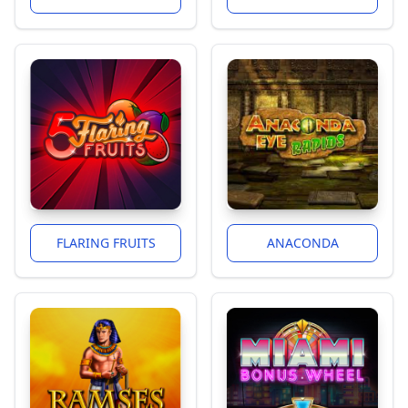
FLARING FRUITS
ANACONDA