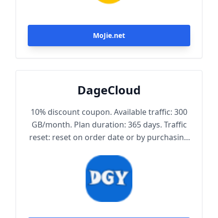
MoJie.net
DageCloud
10% discount coupon. Available traffic: 300
GB/month. Plan duration: 365 days. Traffic
reset: reset on order date or by purchasing
traffic package. Maximum achievable
bandwidth: 1000 Mbps. Node protocol:
Trojan.