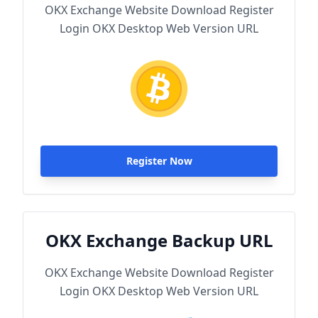
OKX Exchange Website Download Register
Login OKX Desktop Web Version URL
Register Now
OKX Exchange Backup URL
OKX Exchange Website Download Register
Login OKX Desktop Web Version URL