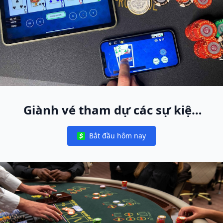
Chơi Tiến Lên Miền Nam Offline: Hướng Dẫn Tải Game và C
Giới Thiệu Casino Online Vip79
Hướng dẫn sự kiện WPT Paris 2024
Giành vé tham dự các sự kiện
World Poker Free App trực tiếp
game tặng tiền trải nghiệm
Hướng dẫn sử dụng voucher Got It
Bắt đầu hôm nay
toàn cầu
Notifications
Paulius Plausinaitis thắng GGMmillion$ SHR với số tiề
Trang Chủ - CÔNG TY TNHH MTV VÀNG BẠC ĐÁ QUÝ SÀI
game tặng 100k trải nghiệm
game tặng code trải nghiệm
game đăng ký tặng tiền trải nghiệm
nhà cái tặng tiền trải nghiệm
game tặng 100k trải nghiệm
nhà cái tặng tiền trải nghiệm
Luật Chơi Poker Online tại DA88
WPT Global Million Hyper PKO Showdown: Chi tiết & Hướng
Lịch thi WPT Châu Á Thái Bình Dương 2024-2025
Top Game Bài Đổi Thưởng Uy Tín Nhất 2026 - Thắng To Nh
Cuộc đua gay cấn dành cho Cầu thủ xuất sắc nhất WPT mùa
Error
Top 5 Nhà Cái Uy Tín Nhất Việt Nam 2024
Hướng Dẫn Chi Tiết Về Fun88 Đăng Nhập
Lịch thi WPT Châu Á Thái Bình Dương 2024-2025
Cách tải xuống WPTGO và bắt đầu
Timothy Chung: Từ tiệc sinh nhật đến nhà vô địch WPT Pri
Bitstarz không cần tiền thưởng lên tới 5 BTC và 200 vòng q
Vincent Meli tăng lên 100.000 với K♣️ J♣️ Francois Tosques Call
Tùy chọn thanh toán tại EVERYGAME Poker: Giao dịch nha
Code Meme Sea update 5.0 mới nhất 03/2025 Cách nh
Trang Chủ - CÔNG TY TNHH MTV VÀNG BẠC ĐÁ QUÝ SÀI GÒN
Game Đăng Ký Tặng Tiền Trải Nghiệm: Quy Trình Và Điều K
Đủ điều kiện tham quan Red Dragon Poker Tour Jeju 2025 q
Các giải đấu poker trực tuyến hàng đầu để xem và chơi và
Sự ra đời của sòng bạc trực tuyến đã tác động đến trò chơi
Kèo Bóng Đá Châu Âu: Hướng Dẫn Chi Tiết và Cách Đọc Kè
404 Error Page
Một số vụ bê bối và tranh cãi nổi tiếng về roulette trong suốt
Máy đánh bạc trả tiền thật mà không cần đặt cọc Chơi miễn
Trang Chủ - CÔNG TY TNHH MTV VÀNG BẠC ĐÁ QUÝ SÀI GÒN
Cách bắt đầu chơi bài xì phé trực tuyến vào năm 2025: Hư
Cuộc đua gay cấn dành cho Cầu thủ xuất sắc nhất WPT mùa
Đánh giá về Everygame Poker: Hướng dẫn chơi Poker trực 
Đánh giá về Everygame Poker: Hướng dẫn chơi Poker t