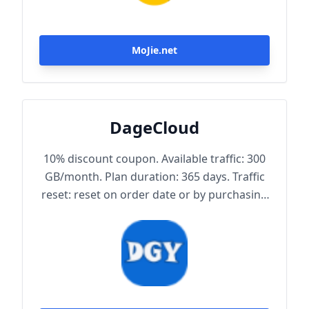
MoJie.net
DageCloud
10% discount coupon. Available traffic: 300
GB/month. Plan duration: 365 days. Traffic
reset: reset on order date or by purchasing
traffic package. Maximum achievable
bandwidth: 1000 Mbps. Node protocol:
Trojan.