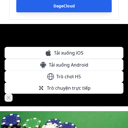
DageCloud
game tặng code trải nghiệm
WPT Global Million Hyper PKO Showdown: Chi tiết & Hướng
Ai đã phát minh ra trò chơi roulette?
Timothy Chung: Từ tiệc sinh nhật đến nhà vô địch WPT Pri
Tải xuống iOS
PC gaming giá rẻ Mua máy tính chơi game tặng màn hình
Hướng dẫn sử dụng voucher Got It
Tải xuống Android
Một phát bắn - Giải đấu Freezeout của WPT Global
Game Tặng 100K Trải Nghiệm: Cách Kiểm Tra Thưởng Và Đi
Trò chơi H5
Hyper Dash trong WPT Global là gì? Đi sâu vào hành động 
Trò chuyện trực tiếp
Poker toàn cầu có phải là tiền thật không?
Chơi bài xì phé trực tuyến trên Android: Hướng dẫn năm 2
Close banner
game tặng tiền trải nghiệm
WPT Global Cow Boy: Quan điểm của người chơi
game đăng ký tặng tiền trải nghiệm
game đăng ký tặng tiền trải nghiệm
game tặng code trải nghiệm
Đủ điều kiện tham quan Red Dragon Poker Tour Jeju 2025 q
Tôi có thể chơi GGPoker ở Mỹ không?
Quảng cáo mới nhất của WPT Global: vé cho một số tiền ch
Sòng bạc tiền thưởng hàng đầu không có tiền gửi vào năm 
Game Tặng 100K Trải Nghiệm: Cách Kiểm Tra Thưởng Và Đi