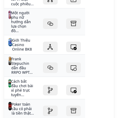
WPT Global có ứng dụng di động không?
cuộc phiêu...
nhà cái tặng tiền trải nghiệm
Một người
Lễ hội mùa xuân toàn cầu WPT: 7.000.000 đô la giải thư
phụ nữ
hướng dẫn
HCMIU - Đại học Quốc tế TPHCM Tuyển sinh Thạc sĩ - Tiến
lựa chọn
Ai có nhiều vòng tay WSOP nhất?
đồ...
Cách giành chiến thắng tại trực tuyến Blackjack: Chiến 
Giới Thiệu
Máy đánh bạc trả tiền thật mà không cần đặt cọc Chơi mi
Casino
Đánh giá về Everygame Poker: Hướng dẫn chơi Poker trự
Online BK8
Sòng bạc trực tuyến đáng tin cậy nhất: WPT Global
Frank
Một phát bắn - Giải đấu Freezeout của WPT Global
Stepuchin
WPT Global ¥ 110 CN ¥ triệu Chủ nhật Hyper PKO Show
dẫn đầu
RRPO WPT...
- YouTube
Cách bắt
đầu chơi bài
xì phé trực
tuyến...
Poker toàn
cầu có phải
là tiền thật...