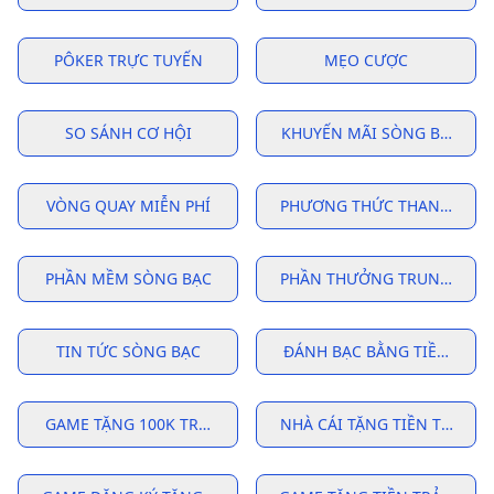
PÔKER TRỰC TUYẾN
MẸO CƯỢC
SO SÁNH CƠ HỘI
KHUYẾN MÃI SÒNG BẠC
VÒNG QUAY MIỄN PHÍ
PHƯƠNG THỨC THANH TOÁ
PHẦN MỀM SÒNG BẠC
PHẦN THƯỞNG TRUNG THÀ
TIN TỨC SÒNG BẠC
ĐÁNH BẠC BẰNG TIỀN THẬT
game tặng tiền trải nghiệm
game đăng ký tặng tiền trải nghiệm
game tặng tiền trải nghiệm
game tặng 100k trải nghiệm
game tặng tiền trải nghiệm
GAME TẶNG 100K TRẢI NGHIỆM
NHÀ CÁI TẶNG TIỀN TRẢI N
Làm cho Phil Ivey cười có thể biến thành một ngày trả lươ
WPT Global Cow Boy: Quan điểm của người chơi
Những quốc gia nào bị hạn chế trên WPT Global?
- YouTube
Cách bắt đầu chơi bài xì phé trực tuyến vào năm 2025: 
88vin cổng game đổi thưởng quốc tế 88vin.shop link chí
Nổ Hũ Là Gì? Bí Quyết Quay Trúng Jackpot Triệu Đô!
Error
CellphoneS mở bán realme Note 60 với giá chỉ hơn 3 triệ
Mua Black Myth: Wukong chỉ hơn 100k game thủ cần cản
Sách hướng dẫn giải đấu WPT Australia 2024
Trò chơi roulette lần đầu tiên được chơi ở đâu và khi nào
Trang Chủ - CÔNG TY TNHH MTV VÀNG BẠC ĐÁ QUÝ SÀI G
Làm cho Phil Ivey cười có thể biến thành một ngày trả lươ
Tổng giải thưởng của WPT Prime Đài Loan là bao nhiêu