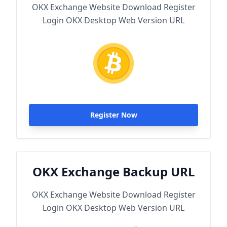
OKX Exchange Website Download Register
Login OKX Desktop Web Version URL
Register Now
OKX Exchange Backup URL
OKX Exchange Website Download Register
Login OKX Desktop Web Version URL