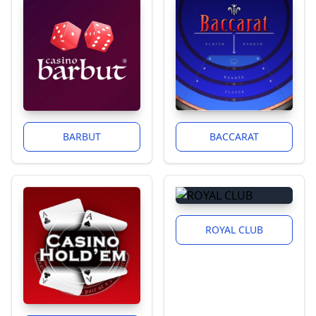
BARBUT
BACCARAT
ROYAL CLUB