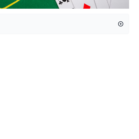
Poker World chào đón một con ngựa siêu tối!
Poker World chào đón một con ngựa siêu tối!