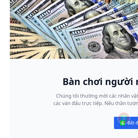
Giải vô địch tiền thưởng vàng: Cú sút hàng tuần của b
TP trong WPT poker là gì?
HCMIU - Đại học Quốc tế TPHCM Tuyển sinh Thạc sĩ - Ti
Ngày 20-25 tháng 9 năm 2024 Giải vô địch WPT Úc
Kèo Bóng Đá Châu Âu: Hướng Dẫn Chi Tiết và Cách Đọ
Vincent Meli tăng lên 100.000 với K♣️ J♣️ Francois Tosques
Bạn không thể tải xuống và chơi WPT
Hướng dẫn sử dụng voucher Got It
Mẹo mới toàn cầu của WPT: Xem trước cá cược tuần 6
Top 10 Game Kiếm Tiền Thật Uy Tín Nhất 2026 - Chơi G
Đủ điều kiện cho sự kiện chính của WPT Global thông 
Giải vô địch tiền thưởng vàng: Cú sút hàng tuần của b
Cách tải xuống WPTGO và bắt đầu
Tài Xỉu Là Gì? Bí Mật Tên Gốc Sic Bo 
Timothy Chung: Từ tiệc sinh nhật đến nhà vô địch WPT
James Obst giành chức vô địch WPT Australia và giành 
Những quốc gia nào có thể chơi WPTGlobal vào năm 2
88vin cổng game đổi thưởng quốc tế 88vin.shop link c
Công nghệ đã ảnh hưởng đến trò chơi roulette như th
Hướng dẫn sử dụng voucher Got It
nhà cái tặng tiền trải nghiệm
68 Game Bài Trụ Số Ở Đâu?
Những quốc gia nào có thể chơi WPTGlobal vào năm 2
Ai đã phát minh ra trò chơi roulette?
Khi nào và tại sao số 0 kép được thêm vào bánh xe rou
2025 Vụ nổ WSOP! Các định dạng mới + Giải thưởng lớn
WPT Global Cow Boy: Quan điểm của người chơi
Bitstarz không cần tiền thưởng lên t
Trang Cá Cược Tặng Tiền Miễn Phí
Top 5 sòng bạc trực tuyến năm 2025: chơi ở đâu và già
Trang Cá Cược Tặng Tiền Miễn Phí
Hướng dẫn sử dụng voucher Got It
Top 5 Nhà Cái Uy Tín Nhất Việt Nam 2024
7 App Chơi Game Kiếm Tiền Uy Tín 2025 - Rút Tiền Về
Tiêu đề EPT củng cố danh tiếng củ
Nổ Hũ Là Gì? Bí Quyết Quay Trúng Jackpot Triệu Đô!
Game Tặng Code Trải Nghiệm: Cách Tìm Nhập Và Kiểm
Hyper Dash trong WPT Global là gì? Đi sâu vào hành đ
Chơi Game Bài Tiến Lên Miền Nam Miễn Phí
Ai có nhiều vòng tay WSOP nhất?
Máy đánh bạc trả tiền thật mà không cần đặt cọc Chơi
Tài Xỉu Là Gì? Bí Mật Tên Gốc Sic Bo 
Trò chơi roulette lần đầu tiên được chơi ở đâu và khi n
Hyper Dash trong WPT Global là gì? Đi sâu vào hành đ
- YouTube
Không có tiền gửi miễn phí tại WPT Global - chơi mà kh
Trang Chủ - CÔNG TY TNHH MTV VÀNG BẠC ĐÁ QUÝ SÀI
Cách bắt đầu chơi bài xì phé trực tuyến vào năm 2025
Doug Polk phải đối mặt với phản ứng 
Mẹo mới toàn cầu của WPT: Xem trước cá cược tuần 6
Game Tặng Tiền Trải Nghiệm: Phân Biệt Tiền Thưởng Và
Tiêu đề EPT củng cố danh tiếng của Stephen Song nh
game tặng code trải nghiệm
game tặng code trải nghiệm
game đăng ký tặng tiền trải nghiệm
Lịch thi WPT Châu Á Thái Bình Dươn
game tặng 100k trải nghiệm
game tặng code trải nghiệm
game tặng tiền trải nghiệm
88vin cổng game đổi thưởng quốc tế 88vin.shop link c
Kèo Bóng Đá Châu Âu: Hướng Dẫn Chi Tiết và Cách Đọ
Vui Cùng Dafabet – Khám Phá Thế Giới Cá Cược Đẳng 
Cách tải xuống WPTGO và bắt đầu
Ai đã phát minh ra trò chơi roulette?
WPT Global vs GGPoker: Bạn nên chọn nền tảng poker
Paulius Plausinaitis thắng GGMmillion$ SHR với số tiề
Ai có nhiều vòng tay WSOP nhất?
Các giải đấu poker trực tuyến hàng đầu để xem và chơ
Giải vô địch WPT Prime trở lại với Jereld Sam Shining
Ngày 20-25 tháng 9 năm 2024 Giải v
Tiêu đề EPT củng cố danh tiếng của Stephen Song nh
Frank Stepuchin dẫn đầu RRPO WPT Seminole 2024 sau
Cách tải xuống WPTGO và bắt đầu
Sách hướng dẫn giải đấu WPT Australia 2024
68 Game Bài Trụ Số Ở Đâu?
Phần thưởng chào mừng mới của WPT Global: lên tới 
Bàn chơi người 
Giới Thiệu Casino Online BK8
Cách tải xuống đăng ký và Master WPT Global: 2025 Gu
HCMIU - Đại học Quốc tế TPHCM Tuyển sinh Thạc sĩ - Ti
Giải vô địch WPT khơi dậy tinh thần của huyền thoại P
Khi nào và tại sao số 0 kép được thêm vào bánh xe rou
PC gaming giá rẻ Mua máy tính chơi game tặng màn h
Nổ Hũ Là Gì? Bí Quyết Quay Trúng Jackpot Triệu Đô!
Nhà tài trợ Tiêu đề WPT Global Now 
HCMIU - Đại học Quốc tế TPHCM Tuyển sinh Thạc sĩ - Ti
Cory Zeidman nhận tội về kế hoạch gian lận cá cược th
Đủ điều kiện cho sự kiện chính của WPT Global thông 
Quy tắc mới cho Thiên đường WSOP: Thiết bị điện tử và
Top 7 Game tặng 100k trải nghiệm (tặng 100k khi đăng
VIP Poker tải apk mới nhất- Juxia
Tương lai của trò chơi roulette là gì?
Chúng tôi thường mời các nhân vật
Top 5 sòng bạc trực tuyến năm 2025: chơi ở đâu và già
Nhà tài trợ Tiêu đề WPT Global Now cho Triton Poker S
Đủ điều kiện tham quan Red Dragon Poker Tour Jeju 20
7 App Chơi Game Kiếm Tiền Uy Tín 2025 - Rút Tiền Về
Frank Stepuchin dẫn đầu RRPO WPT Seminole 2024 sau
Các giải đấu poker trực tuyến hàng đầu để xem và chơ
các ván đấu trực tiếp. Nếu thần tượ
James Obst giành chức vô địch WPT Australia và giành 
Game Tặng Tiền Trải Nghiệm: Phân Biệt Tiền Thưởng Và
James Obst giành chức vô địch WPT Australia và giành 
Giải vô địch WPT Prime trở lại với Jereld Sam Shining
Chơi Game Bài Tiến Lên Miền Nam Miễn Phí
Giới Thiệu Casino Online BK8
game tặng 100k trải nghiệm
thi đấu và g
Công nghệ đã ảnh hưởng đến trò chơi roulette như th
Giải vô địch thế giới WPT 2024 khai mạc tại Wynn Las Ve
Hướng dẫn sự kiện WPT Paris 2024
Đối tác toàn cầu của WPT với Câu lạc bộ bài Poker & Sò
22bet – Trải Nghiệm Cá Cược Trực Tuyến Đẳng Cấp
Một phát bắn - Giải đấu Freezeout của WPT Global
Luật Chơi Poker Online tại DA88
Top 6 Nhà Cái Tặng Tiền Cược Miễn Phí 2026 - Nhận Ng
Hướng Dẫn Chi Tiết Về Fun88 Đăng Nhập
Quảng cáo mới nhất của WPT Global: vé cho một số tiề
11 ứng dụng và trò chơi poker hay nhất dành cho Andr
Các quy tắc và lựa chọn cá cược ban đầu cho roulette là
Cách bắt đầu chơi bài xì phé trực tuyến vào năm 2025
Bắt 
Đủ điều kiện tham quan Red Dragon 
Notificat
404 Not Found
Nhà Cái Tặng Tiền Trải Nghiệm: Tiêu Chí Kiểm Tra Trướ
Top 5 Cổng Game Tặng 100K Trải Nghiệm Tốt Nhất 202
Hướng dẫn sử dụng voucher Got It
Giải vô địch tiền thưởng vàng: Cú sút hàng tuần của b
Top 5 sòng bạc trực tuyến năm 2025: chơi ở đâu và già
Quy tắc mới cho Thiên đường WSOP: T
7 App Chơi Game Kiếm Tiền Uy Tín 2025 - Rút Tiền Về
Phil Ivey tổ chức trò chơi gặp gỡ lễ hội tại Wynn Las V
Frank Stepuchin dẫn đầu RRPO WPT Seminole 2024 sau