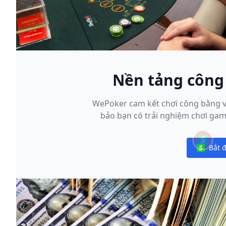
Tổng giải thưởng của WPT Prime Đài
88vin cổng game đổi thưởng quốc tế 88vin.shop link c
- YouTube
Quy tắc mới cho Thiên đường WSOP: Thiết bị điện tử và
Top Game Bài Đổi Thưởng Uy Tín Nhất 2026 - Thắng T
Giải vô địch thế giới WPT 2024 khai mạc tại Wynn Las Ve
Tôi có thể chơi GGPoker ở Mỹ không?
Poker toàn cầu có phải là tiền thật 
Code Meme Sea update 5.0 mới nhất 03/2025 Cách nh
Trang Chủ - CÔNG TY TNHH MTV VÀNG BẠC ĐÁ QUÝ SÀI
Giải vô địch thế giới WPT 2024 khai mạc tại Wynn Las Ve
Martin Tsvetanov giành chiến thắng trong sự kiện chín
7 App Chơi Game Kiếm Tiền Uy Tín 2025 - Rút Tiền Về
Vincent Meli tăng lên 100.000 với K♣️ J♣️ Francois Tosques
WPT Global vs GGPoker: Bạn nên ch
Cuộc đua gay cấn dành cho Cầu thủ xuất sắc nhất WPT
Code Meme Sea update 5.0 mới nhất 03/2025 Cách nh
- YouTube
Những quốc gia nào có thể chơi WPTGlobal vào năm 2
Cách bắt đầu chơi bài xì phé trực tuyến vào năm 2025
VIP Poker tải apk mới nhất- Juxia
Doug Polk phải đối mặt với phản ứng 
Top 5 Nhà Cái Uy Tín Nhất Việt Nam 2024
Những quốc gia nào có thể chơi WPTGlobal vào năm 2
Tương lai của trò chơi roulette là gì?
game tặng tiền trải nghiệm
game đăng ký tặng tiền trải nghiệm
game tặng code trải nghiệm
PC gaming giá rẻ Mua máy tính chơ
game tặng code trải nghiệm
game tặng code trải nghiệm
game tặng 100k trải nghiệm
Ai có nhiều vòng tay WSOP nhất?
Sòng bạc tiền thưởng hàng đầu không có tiền gửi vào 
WPT Global Million Hyper PKO Showdown: Chi tiết & H
88vin cổng game đổi thưởng quốc tế 
Top 5 Nhà Cái Uy Tín Nhất Việt Nam 2024
Đủ điều kiện tham quan Red Dragon Poker Tour Jeju 20
7 App Chơi Game Kiếm Tiền Uy Tín 2025 - Rút Tiền Về
Đủ điều kiện cho sự kiện chính của WPT Global thông 
Cách tải xuống đăng ký và Master WPT Global: 2025 Gu
Top 6 Nhà Cái Tặng Tiền Cược Miễn Phí 2026 - Nhận Ng
Nền tảng công
Một phát bắn - Giải đấu Freezeout c
Bạn có biết trò chơi poker trực tuyến WPTGO
2025 Vụ nổ WSOP! Các định dạng mới + Giải thưởng lớn
Giải vô địch tiền thưởng vàng: Cú sút hàng tuần của b
WPT Global Cow Boy: Quan điểm của người chơi
Giới Thiệu Casino Online Vip79
Doug Polk phải đối mặt với phản ứng dữ dội khi chơi tr
WPT Global tổ chức sự kiện ở những
Các giải đấu poker trực tuyến hàng đầu để xem và chơ
Máy đánh bạc trả tiền thật mà không cần đặt cọc Chơi
Game Tặng 100K Trải Nghiệm: Cách Kiểm Tra Thưởng V
Đủ điều kiện tham quan Red Dragon Poker Tour Jeju 20
Đủ điều kiện cho sự kiện chính của WPT Global thông 
Tiêu đề EPT củng cố danh tiếng của Stephen Song nh
Top 5 Nhà Cái Uy Tín Nhất Việt Nam 
WePoker cam kết chơi công bằng v
WPT Global tổ chức sự kiện ở những quốc gia và khu v
Nhà Cái Tặng Tiền Trải Nghiệm: Tiêu Chí Kiểm Tra Trướ
Trò chơi roulette lần đầu tiên được chơi ở đâu và khi n
Tương lai của trò chơi roulette là gì?
Mẹo mới toàn cầu của WPT: Xem trước cá cược tuần 6
WPT Global: Sự lựa chọn hàng đầu cho người chơi pok
Roulette đóng vai trò gì trong văn 
bảo bạn có trải nghiệm chơi gam
Kèo Bóng Đá Châu Âu: Hướng Dẫn Chi Tiết và Cách Đọ
Tiêu đề EPT củng cố danh tiếng của Stephen Song nh
Texas Holdem Flop có nghĩa là gì?
404 Error Page
Hyper Dash trong WPT Global là gì? Đi sâu vào hành đ
Cách giành chiến thắng tại trực tuyến Blackjack: Chiế
game đăng ký tặng tiền trải nghiệm
Cách đủ điều kiện tham gia các sự kiện trực tuyến củ
Error
Khi nào và tại sao số 0 kép được thêm vào bánh xe rou
Top 5 sòng bạc trực tuyến năm 2025: chơi ở đâu và già
2025 Vụ nổ WSOP! Các định dạng mới + Giải thưởng lớn
Một người phụ nữ hướng dẫn lựa chọn đồ chơi tình d
Tiền thưởng chào mừng sòng bạc trự
Top 6 Nhà Cái Tặng Tiền Cược Miễn Phí 2026 - Nhận Ng
Top 7 Game tặng 100k trải nghiệm (tặng 100k khi đăng
Không có tiền gửi miễn phí tại WPT Global - chơi mà kh
WSOP USA Top 8 Câu hỏi thường gặp
Tiêu đề EPT củng cố danh tiếng của Stephen Song nh
Vincent Meli tăng lên 100.000 với K♣️ J♣️ Francois Tosques
Bắt 
Cuộc đua gay cấn dành cho Cầu thủ 
Notificat
Đánh giá về Everygame Poker: Hướng dẫn chơi Poker t
Sự ra đời của sòng bạc trực tuyến đã tác động đến trò 
Nổ Hũ Là Gì? Bí Quyết Quay Trúng Jackpot Triệu Đô!
88vin cổng game đổi thưởng quốc tế 88vin.shop link c
Trang Chủ - CÔNG TY TNHH MTV VÀNG BẠC ĐÁ QUÝ SÀI
Martin Tsvetanov giành chiến thắng trong sự kiện chín
Một số vụ bê bối và tranh cãi nổi tiến
Phil Ivey tổ chức trò chơi gặp gỡ lễ hội tại Wynn Las V
Những quốc gia nào có thể chơi WPTGlobal vào năm 2
11 ứng dụng và trò chơi poker hay nhất dành cho Andr
Mua Black Myth: Wukong chỉ hơn 100k game thủ cần cả
Sự trở lại của Shevliakov giành giải thưởng hàng triệ
Trang Chủ - CÔNG TY TNHH MTV VÀNG BẠC ĐÁ QUÝ SÀI
68 Game Bài Trụ Số Ở Đâu?
Sự ra đời của sòng bạc trực tuyến đã tác động đến trò 
PC gaming giá rẻ Mua máy tính chơi game tặng màn h
VIP Poker tải apk mới nhất- Juxia
game tặng tiền trải nghiệm
game tặng code trải nghiệm
game đăng ký tặng tiền trải nghiệm
Cách giành chiến thắng tại trực tuy
game đăng ký tặng tiền trải nghiệm
game tặng code trải nghiệm
game tặng code trải nghiệm
Sử dụng đô la hộ chiếu toàn cầu WPT để vào các sự kiệ
Trang bán hàng trực tuyến của Bitis Việt Nam
Tài Xỉu Là Gì? Bí Mật Tên Gốc Sic Bo Hút Hồn!
WPT Global Cow Boy: Quan điểm của
Hyper Dash trong WPT Global là gì? Đi sâu vào hành đ
Cory Zeidman nhận tội về kế hoạch gian lận cá cược th
Cuộc thi Discord nóng lên: Hãy tham gia hành động!
Mua Black Myth: Wukong chỉ hơn 100k game thủ cần cả
68 Game Bài Trụ Số Ở Đâu?
2025 Vụ nổ WSOP! Các định dạng mới + Giải thưởng lớn
Top 5 sòng bạc trực tuyến năm 2025:
404 Error Page
Tiền thưởng chào mừng sòng bạc trực tuyến không có 
Error
Điều khoản tiền thưởng toàn cầu của WPT: Tiền mặt đư
- YouTube
Giải vô địch thế giới WPT 2024 khai mạc tại Wynn Las Ve
Máy đánh bạc trả tiền thật mà không