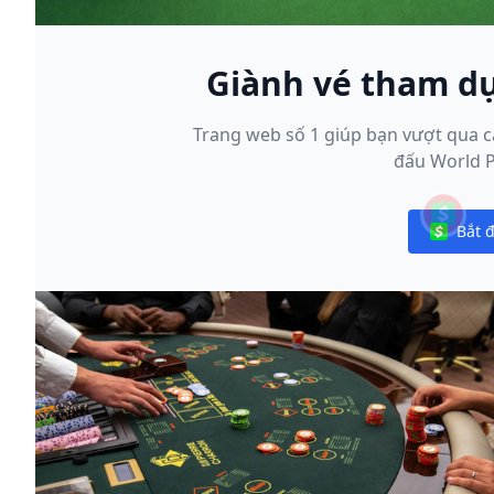
TP trong WPT poker là gì?
Trò chơi roulette lần đầu tiên được chơi ở đâu và khi n
Bạn không thể tải xuống và chơi WPT Poker Global ở c
Game Tặng Tiền Trải Nghiệm: Phân Biệt Tiền Thưởng Và
game tặng 100k trải nghiệm
game đăng ký tặng tiền trải nghiệm
game tặng 100k trải nghiệm
Game Tặng Tiền Trải Nghiệm: Phân Biệt Tiền Thưởng Và
game tặng tiền trải nghiệm
game tặng tiền trải nghiệm
game tặng tiền trải nghiệm
Là poker trực tuyến được gian lận?
Hướng dẫn sử dụng voucher Got It
88vin cổng game đổi thưởng quốc tế 88vin.shop link c
Vincent Meli tăng lên 100.000 với K♣️ J♣️ Francois Tosques
- YouTube
WSOP USA Top 8 Câu hỏi thường gặp
Làm cho Phil Ivey cười có thể biến thành một ngày trả l
Giành vé tham dự
Top 5 Nhà Cái Uy Tín Nhất Việt Nam 2024
PC gaming giá rẻ Mua máy tính chơi game tặng màn h
Sự trở lại của Shevliakov giành giải thưởng hàng triệ
Phil Ivey tổ chức trò chơi gặp gỡ lễ hội tại Wynn Las V
Game Tặng 100K Trải Nghiệm: Cách Kiểm Tra Thưởng V
Top 10 Game Kiếm Tiền Thật Uy Tín Nhất 2026 - Chơi G
Sự trở lại của Shevliakov giành giải thưởng hàng triệ
Poker Free App 
Sòng bạc tiền thưởng hàng đầu không có tiền gửi vào 
Lễ hội mùa xuân toàn cầu WPT: 7.000.000 đô la giải t
Hướng dẫn sự kiện WPT Paris 2024
Luật Chơi Poker Online tại DA88
Chơi bài xì phé trực tuyến trên Android: Hướng dẫn n
Làm cho Phil Ivey cười có thể biến thành một ngày trả l
Vincent Meli tăng lên 100.000 với K♣️ J♣️ Francois Tosques
Trang web số 1 giúp bạn vượt qua cá
Game Đăng Ký Tặng Tiền Trải Nghiệm: Quy Trình Và Đi
TP trong WPT poker là gì?
Nhà Cái Tặng Tiền Trải Nghiệm: Tiêu Chí Kiểm Tra Trướ
Top 6 Nhà Cái Tặng Tiền Cược Miễn Phí 2026 - Nhận Ng
Tôi có thể chơi GGPoker ở Mỹ không?
Mua Black Myth: Wukong chỉ hơn 100k game thủ cần cả
Sòng bạc tiền thưởng hàng đầu không có tiền gửi vào 
đấu World P
Vincent Meli tăng lên 100.000 với K♣️ J♣️ Francois Tosques
Cuộc thi Discord nóng lên: Hãy tham gia hành động!
Tiêu đề EPT củng cố danh tiếng của Stephen Song nh
Ai đã phát minh ra trò chơi roulette?
WPT Global có ứng dụng di động không?
Ai có nhiều vòng tay WSOP nhất?
Sử dụng đô la hộ chiếu toàn cầu WPT để vào các sự kiệ
game đăng ký tặng tiền trải nghiệm
Error
Ứng dụng sòng bạc trực tuyến hàng đầu năm 2025
Cách tải xuống WPTGO và bắt đầu
Bitstarz không cần tiền thưởng lên tới 5 BTC và 200 vò
CellphoneS mở bán realme Note 60 với giá chỉ hơn 3 tr
Game Tặng Code Trải Nghiệm: Cách Tìm Nhập Và Kiểm
- YouTube
Hyper Dash trong WPT Global là gì? 
Máy đánh bạc trả tiền thật mà không cần đặt cọc Chơi
Giải vô địch WPT khơi dậy tinh thần của huyền thoại P
Quy tắc mới cho Thiên đường WSOP: Thiết bị điện tử và
WPT Global: Sự lựa chọn hàng đầu cho người chơi pok
Roulette đóng vai trò gì trong văn hóa đại chúng chẳ
Điều khoản tiền thưởng toàn cầu của WPT: Tiền mặt đư
Bắt 
Kèo Bóng Đá Châu Âu: Hướng Dẫn Ch
Notificat
Sòng bạc trực tuyến đáng tin cậy nhất: WPT Global
Là poker trực tuyến được gian lận?
Code Meme Sea update 5.0 mới nhất 03/2025 Cách nh
Poker toàn cầu có phải là tiền thật không?
Code Meme Sea update 5.0 mới nhất 03/2025 Cách nh
Bạn có thể chơi WPT Global ở đâu? Các quốc gia được h
Code Meme Sea update 5.0 mới nhất
Sách hướng dẫn giải đấu WPT Playground 2024
Tiêu đề EPT củng cố danh tiếng của Stephen Song nh
Phần thưởng chào mừng mới của WPT Global: lên tới 
404 Error Page
Lễ hội mùa xuân toàn cầu WPT: 7.000.000 đô la giải t
Tiêu đề EPT củng cố danh tiếng của Stephen Song nh
Trang bán hàng trực tuyến của Bitis
Cuộc thi Discord nóng lên: Hãy tham gia hành động!
Các giải đấu hàng ngày từ WPT Global
Đánh giá về Everygame Poker: Hướng dẫn chơi Poker t
game tặng code trải nghiệm
game tặng code trải nghiệm
nhà cái tặng tiền trải nghiệm
Nhà Cái Tặng Tiền Trải Nghiệm: Tiêu Chí Kiểm Tra Trướ
Giới Thiệu Casino Online Vip79
Sự ra đời của sòng bạc trực tuyến đã tác động đến trò 
Bạn có thể chơi WPT Global ở đâu? C
nhà cái tặng tiền trải nghiệm
game đăng ký tặng tiền trải nghiệm
nhà cái tặng tiền trải nghiệm
Các quy tắc và lựa chọn cá cược ban đầu cho roulette là
Top 6 Nhà Cái Tặng Tiền Cược Miễn Phí 2026 - Nhận Ng
Trang bán hàng trực tuyến của Bitis Việt Nam
Tôi có thể chơi GGPoker ở Mỹ không
404 Not Found
Nổ Hũ Là Gì? Bí Quyết Quay Trúng Jackpot Triệu Đô!
Bạn không thể tải xuống và chơi WPT Poker Global ở c
CellphoneS mở bán realme Note 60 với giá chỉ hơn 3 tr
Ngôi sao đang lên của Brazil gây sốc cho tất cả mọi n
Phil Ivey tổ chức trò chơi gặp gỡ lễ hội tại Wynn Las V
Phần thưởng chào mừng mới của WPT
Top 6 Nhà Cái Tặng Tiền Cược Miễn Phí 2026 - Nhận Ng
Nhà Cái Tặng Tiền Trải Nghiệm: Tiêu Chí Kiểm Tra Trướ
Một phát bắn - Giải đấu Freezeout của WPT Global
Cuộc thi Discord nóng lên: Hãy tham gia hành động!
Bạn có thể chơi WPT Global ở đâu? Các quốc gia được h
Ngôi sao đang lên của Brazil gây sốc cho tất cả mọi n
Trang Chủ - CÔNG TY TNHH MTV VÀN
404 Error Page
Ngôi sao đang lên của Brazil gây sốc cho tất cả mọi n
- YouTube
Giới Thiệu Casino Online Vip79
Chơi bài xì phé trực tuyến trên Android: Hướng dẫn n
Quảng cáo mới nhất của WPT Global: vé cho một số tiề
WPT Australia Returns: Thời điểm qu
Điều khoản tiền thưởng toàn cầu của WPT: Tiền mặt đư
Vui Cùng Dafabet – Khám Phá Thế Giới Cá Cược Đẳng 
Sử dụng mã tiền thưởng WPT777 để yêu cầu ưu đãi đặc 
Giải vô địch WPT khơi dậy tinh thần của huyền thoại P
Các quy tắc và lựa chọn cá cược ban đầu cho roulette là
Sử dụng đô la hộ chiếu toàn cầu WPT để vào các sự kiệ
WPT Global Cow Boy: Quan điểm của
Không có tiền gửi miễn phí tại WPT Global - chơi mà kh
WPT Global từ Chủ nhật Hyper PKO Showdown: Mua th
Bitstarz không cần tiền thưởng lên tới 5 BTC và 200 vò
Giải vô địch tiền thưởng vàng: Cú sút hàng tuần của b
Bạn có biết trò chơi poker trực tuyến WPTGO
Hướng dẫn sự kiện WPT Paris 2024
game tặng code trải nghiệm
Quy tắc mới cho Thiên đường WSOP: Thiết bị điện tử và
Đủ điều kiện cho sự kiện chính của WPT Global thông 
Texas Holdem Flop có nghĩa là gì?
Mẹo mới toàn cầu của WPT: Xem trước cá cược tuần 6
Trang Chủ - CÔNG TY TNHH MTV VÀNG BẠC ĐÁ QUÝ SÀI
WPT Global từ Chủ nhật Hyper PKO Showdown: Mua th