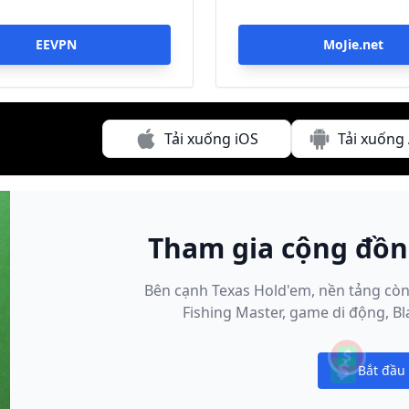
EEVPN
MoJie.net
oid
Tải xuống iOS
Tải xuống
024?
ư một máy nghiền cánh đồng lớn
oker người Úc James Obst
Tham gia cộng đồn
ide Ultimate Guide
hính
ương 1 triệu đô la
rực tuyến của bạn
 của Sportsbook NFL
game lớn nh
c Kèo
hính
năm 2025: Chơi và giành chiến thắng mà không chi tiêu một
Bên cạnh Texas Hold'em, nền tảng còn
nh chiến thắng lớn
024?
 gì?
 suốt lịch sử là gì?
Fishing Master, game di động, Bl
nh giác!
ong các giải đấu của riêng mình tại The Lodge
hực hiện đơn giản
 Hỗ trợ theo thời gian thực
 ngày đầu tiên
Bắt đầu
oker người Úc James Obst
Notification
n chơi bổ sung
ến sĩ
 Ngân Hàng Ngay
uper High Roller Series