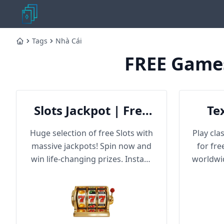
Tags
Nhà Cái
Home
FREE Games
Slots Jackpot | Free
Te
Play & Win Big
B
Huge selection of free Slots with
Play cla
massive jackpots! Spin now and
for fre
win life-changing prizes. Instant
worldwi
play, real excitement!
skills,