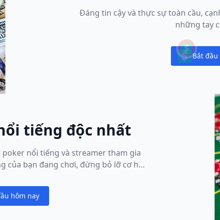
ạn ở mức 100 nghìn đô la trên WPT Global
ến sĩ
ngôi nhà poker on
c Kèo
 Call với K♦️ 10♥️
 Poker Global ở các quốc gia và khu vực bên dưới
 của Sportsbook NFL
ame Hái Ra Tiền Ngay
Đáng tin cậy và thực sự toàn cầu, cạn
qua các vệ tinh mua thấp
ạn ở mức 100 nghìn đô la trên WPT Global
Hút Hồn!
 Prime UK
được 585.359 đô la Úc
024?
những tay ch
hính
ế nào?
024?
lette của Mỹ?
 người chơi poker không được bỏ lỡ nó!
ới 5 BTC và 200 vòng quay miễn phí
nh chiến thắng lớn
 Ngân Hàng Ngay
Bắt đầu
a Stephen Song như một máy nghiền cánh đồng lớn
 Tra Mã
ộng poker nhanh chóng ly kỳ!
Notification
 miễn phí
Hút Hồn!
ào?
ộng poker nhanh chóng ly kỳ!
ông chi tiêu
 GÒN - SJC
: Hướng dẫn dành cho người mới bắt đầu
dữ dội khi chơi trong các giải đấu của riêng mình tại The 
 của Sportsbook NFL
 Tiền Thật
ư một máy nghiền cánh đồng lớn
g 2024-2025
hính
c Kèo
Cấp
 nào vào năm 2025?
n 315.054 USD
i vào năm 2025
ô địch WPT Úc
ư một máy nghiền cánh đồng lớn
 ngày đầu tiên
$ 3580 phần thưởng
nổi tiếng độc nhất
ide Ultimate Guide
ến sĩ
oker người Úc James Obst
lette của Mỹ?
ình
cho Triton Poker Super High Roller Series
ến sĩ
ể thao
qua các vệ tinh mua thấp
 Hỗ trợ theo thời gian thực
 ký)
 poker nổi tiếng và streamer tham gia
nh chiến thắng lớn
uper High Roller Series
25 qua các vệ tinh toàn cầu WPT
 Ngân Hàng Ngay
 ngày đầu tiên
i vào năm 2025
ng của bạn đang chơi, đừng bỏ lỡ cơ hội
được 585.359 đô la Úc
 Tiền Thật
được 585.359 đô la Úc
iao lưu cùng họ!
ế nào?
gas: Điều gì sẽ xảy ra
ng bạc JP Poker ở Ireland
ay 50K-588K
n chơi bổ sung
oid
 gì?
: Hướng dẫn dành cho người mới bắt đầu
đầu hôm nay
Poker Tour Jeju 2025 qua các vệ tinh toàn cầu WPT
ions
c Khi Đăng Ký
4
ạn ở mức 100 nghìn đô la trên WPT Global
nh chiến thắng lớn
hiết bị điện tử và Hỗ trợ theo thời gian thực
 Ngân Hàng Ngay
egas vào tháng 12 này
 ngày đầu tiên