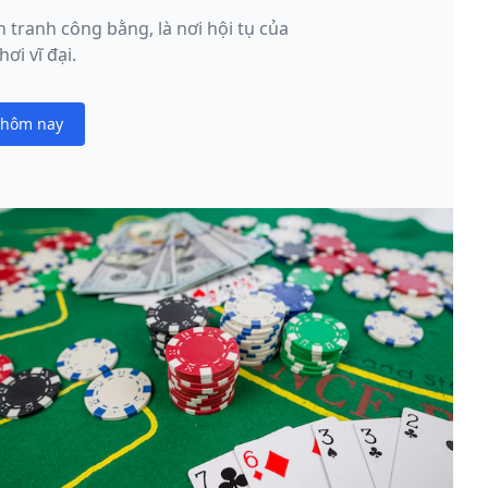
line mới của bạn
h tranh công bằng, là nơi hội tụ của
ơi vĩ đại.
 hôm nay
s
Lodge