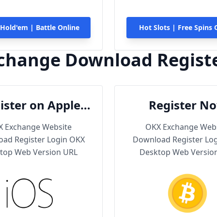
 Hold'em | Battle Online
Hot Slots | Free Spins 
change Download Registe
ister on Apple
Register N
App Store
X Exchange Website
OKX Exchange Webs
ad Register Login OKX
Download Register Lo
top Web Version URL
Desktop Web Versio