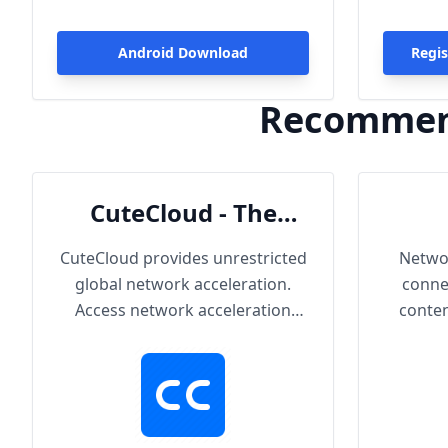
Android Download
Regis
Recommend
CuteCloud - The
Cutest Cloud
CuteCloud provides unrestricted
Networ
global network acceleration.
conne
Access network acceleration
conten
services connected with
hundreds of content providers
worldwide. With up to 2000Mbps
single-line access capacity and
1000+ high-speed servers