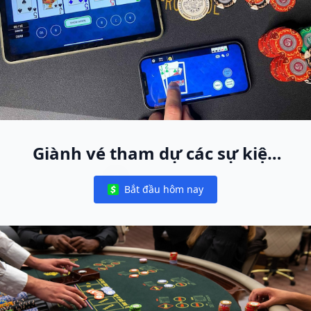
Ngày 20-25 tháng 9 năm 2024 Giải vô địch WPT Úc
Cuộc đua gay cấn dành cho Cầu thủ xuất sắc nhất WPT mùa
Trang Chủ - CÔNG TY TNHH MTV VÀNG BẠC ĐÁ QUÝ SÀI GÒN
Giành vé tham dự các sự kiện
World Poker Free App trực tiếp
game tặng tiền trải nghiệm
Vincent Meli tăng lên 100.000 với K♣️ J♣️ Francois Tosques
Bắt đầu hôm nay
toàn cầu
Notifications
TP trong WPT poker là gì?
Nổ Hũ Là Gì? Bí Quyết Quay Trúng Jackpot Triệu Đô!
game tặng 100k trải nghiệm
nhà cái tặng tiền trải nghiệm
game đăng ký tặng tiền trải nghiệm
game tặng tiền trải nghiệm
game đăng ký tặng tiền trải nghiệm
game đăng ký tặng tiền trải nghiệm
Game Tặng 100K Trải Nghiệm: Cách Kiểm Tra Thưởng V
Cuộc thi Discord nóng lên: Hãy tham gia hành động!
Vincent Meli tăng lên 100.000 với K♣️ J♣️ Francois Tosques Call
Những quốc gia nào bị hạn chế trên WPT Global?
WPT Global Cow Boy: Quan điểm của người chơi
Các giải đấu poker trực tuyến hàng đầu để xem và chơi và
Hyper Dash trong WPT Global là gì? Đi sâu vào hành động 
CellphoneS mở bán realme Note 60 với giá chỉ hơn 3 tr
Là poker trực tuyến được gian lận?
Frank Stepuchin dẫn đầu RRPO WPT Seminole 2024 sau ngà
Hướng dẫn sự kiện WPT Paris 2024
7 App Chơi Game Kiếm Tiền Uy Tín 2025 - Rút Tiền Về Ngâ
Sòng bạc tiền thưởng hàng đầu không có tiền gửi vào năm 
Các giải đấu poker trực tuyến hàng đầu để xem và chơi và
Cách bắt đầu chơi bài xì phé trực tuyến vào năm 2025
Martin Tsvetanov giành chiến thắng trong sự kiện chính Eu
Một người phụ nữ hướng dẫn lựa chọn đồ chơi tình dục h
Trò chơi roulette lần đầu tiên được chơi ở đâu và khi nào?
Trang Chủ - CÔNG TY TNHH MTV VÀNG BẠC ĐÁ QUÝ SÀI GÒN
Lịch thi WPT Châu Á Thái Bình Dương 2024-2025
Rake Chase là gì?
WPT Global tổ chức sự kiện ở những quốc gia và khu v
Các giải đấu poker trực tuyến hàng đầu để xem và chơi và
Sòng bạc trực tuyến đáng tin cậy nhất: WPT Global
Mẹo mới toàn cầu của WPT: Xem trước cá cược tuần 6 của
Tùy chọn thanh toán tại EVERYGAME Poker: Giao dịch nha
Giải vô địch thế giới WPT 2024 khai mạc tại Wynn Las Vegas:
Trang Chủ - CÔNG TY TNHH MTV VÀNG BẠC ĐÁ QUÝ SÀI GÒN
Lịch trình giải đấu toàn cầu WPT 2025