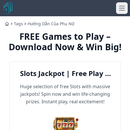
Ope
Tags
Hướng Dẫn Của Phụ Nữ
Home
FREE Games to Play –
Download Now & Win Big!
Slots Jackpot | Free Play &
Win Big
Huge selection of free Slots with massive
jackpots! Spin now and win life-changing
prizes. Instant play, real excitement!