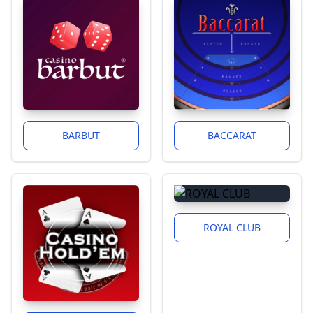
BARBUT
BACCARAT
ROYAL CLUB