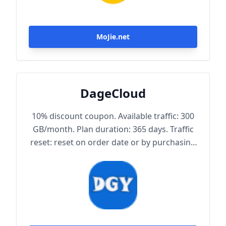
MoJie.net
DageCloud
10% discount coupon. Available traffic: 300
GB/month. Plan duration: 365 days. Traffic
reset: reset on order date or by purchasing
traffic package. Maximum achievable
bandwidth: 1000 Mbps. Node protocol:
Trojan.