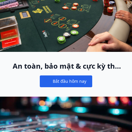
Sự ra đời của sòng bạc trực tuyến đã tác động đến trò chơi
Top 5 Nhà Cái Uy Tín Nhất Việt Nam 2024
Top 5 sòng bạc trực tuyến năm 2025: chơi ở đâu và giành c
Martin Tsvetanov giành chiến thắng trong sự kiện chính Eu
WPT Global ¥ 110 CN ¥ triệu Chủ nhật Hyper PKO Showdo
7 App Chơi Game Kiếm Tiền Uy Tín 2025 - Rút Tiền Về Ngâ
Sự trở lại của Shevliakov giành giải thưởng hàng triệ
Đánh giá về Everygame Poker: Hướng dẫn chơi Poker trực 
Martin Tsvetanov giành chiến thắng trong sự kiện chính Eu
Frank Stepuchin dẫn đầu RRPO WPT Seminole 2024 sau ngà
Đủ điều kiện cho sự kiện chính của WPT Global thông qua 
Trang bán hàng trực tuyến của Bitis Việt Nam
PC gaming giá rẻ Mua máy tính chơi game tặng màn hình
PC gaming giá rẻ Mua máy tính chơi game tặng màn h
Ngôi sao đang lên của Brazil gây sốc cho tất cả mọi người
Chơi Game Bài Tiến Lên Miền Nam Miễn Phí
WSOP USA Top 8 Câu hỏi thường gặp
Bạn có biết trò chơi poker trực tuyến WPTGO
Trang Chủ - CÔNG TY TNHH MTV VÀNG BẠC ĐÁ QUÝ SÀI GÒN
Một người phụ nữ hướng dẫn lựa chọn đồ chơi tình dục h
game tặng code trải nghiệm
- YouTube
WPT Australia Returns: Thời điểm quan trọng của poker tiề
Bitstarz không cần tiền thưởng lên tới 5 BTC và 200 vòng q
Code Meme Sea update 5.0 mới nhất 03/2025 Cách nhập
Tổng giải thưởng của WPT Prime Đài Loan là bao nhiêu
Một phát bắn - Giải đấu Freezeout của WPT Global
Tài Xỉu Là Gì? Bí Mật Tên Gốc Sic Bo Hút Hồn!
James Obst giành chức vô địch WPT Australia và giành được
Các giải đấu hàng ngày từ WPT Global
Top 10 Trang Cá Cược Uy Tín Nhất Việt Nam 2026 - An Toà
Chơi Game Bài Tiến Lên Miền Nam Miễn Phí
Cory Zeidman nhận tội về kế hoạch gian lận cá cược thể th
Luật Chơi Poker Online tại DA88
Trang Chủ - CÔNG TY TNHH MTV VÀNG BẠC ĐÁ QUÝ SÀI
Ứng dụng sòng bạc trực tuyến hàng đầu năm 2025
Top 5 sòng bạc trực tuyến năm 2025: chơi ở đâu và giành c
WPT Global Million Hyper PKO Showdown: Chi tiết & Hướng
Các giải đấu hàng ngày từ WPT Global
Vui Cùng Dafabet – Khám Phá Thế Giới Cá Cược Đẳng Cấp
Các giải đấu hàng ngày từ WPT Global
Sử dụng mã tiền thưởng WPT777 để yêu cầu ưu đãi đặc 
game tặng 100k trải nghiệm
game tặng tiền trải nghiệm
game tặng code trải nghiệm
nhà cái tặng tiền trải nghiệm
game tặng code trải nghiệm
game tặng tiền trải nghiệm
404 Error Page
WPT Australia Returns: Thời điểm quan trọng của poker tiề
Phil Ivey tổ chức trò chơi gặp gỡ lễ hội tại Wynn Las Vegas
88vin cổng game đổi thưởng quốc tế 88vin.shop link chính
Hyper Dash trong WPT Global là gì? Đi sâu vào hành động 
- YouTube
Chơi Game Bài Tiến Lên Miền Nam Miễn Phí
Một phát bắn - Giải đấu Freezeout của WPT Global
Một phát bắn - Giải đấu Freezeout của WPT Global
Nhà tài trợ Tiêu đề WPT Global Now cho Triton Poker Super 
WPT Global từ Chủ nhật Hyper PKO Showdown: Mua thấp p
- YouTube
Sử dụng mã tiền thưởng WPT777 để yêu cầu ưu đãi đặc biệt
Máy đánh bạc trả tiền thật mà không cần đặt cọc Chơi miễn
Trang Cá Cược Tặng Tiền Miễn Phí
An toàn, bảo mật & cực kỳ thú
Cuộc đua gay cấn dành cho Cầu thủ xuất sắc nhất WPT mùa
Cách giành chiến thắng tại các vị trí trực tuyến vào năm 20
Paulius Plausinaitis thắng GGMmillion$ SHR với số tiền 31
Game Tặng 100K Trải Nghiệm: Cách Kiểm Tra Thưởng Và Đi
Lễ hội mùa xuân toàn cầu WPT: 7.000.000 đô la giải thưởn
Giải vô địch WPT khơi dậy tinh thần của huyền thoại Poker
Đủ điều kiện tham quan Red Dragon Poker Tour Jeju 20
Giới Thiệu Casino Online Vip79
Không có tiền gửi miễn phí tại WPT Global - chơi mà không 
Luật Chơi Poker Online tại DA88
Các giải đấu hàng ngày từ WPT Global
Lịch trình giải đấu toàn cầu WPT 2025
Hướng Dẫn Chi Tiết Về Fun88 Đăng Nhập
vị
Sự ra đời của sòng bạc trực tuyến đã tác động đến trò 
PC gaming giá rẻ Mua máy tính chơi game tặng màn hình
Sòng bạc trực tuyến đáng tin cậy nhất: WPT Global
Mua Black Myth: Wukong chỉ hơn 100k game thủ cần cảnh 
VIP Poker tải apk mới nhất- Juxia
Doug Polk phải đối mặt với phản ứng dữ dội khi chơi trong 
Cách chơi WPT Global trên máy tính của bạn 2024
Bắt đầu hôm nay
Ứng dụng sòng bạc trực tuyến hàng đầu năm 2025
Notifications
Tiêu đề EPT củng cố danh tiếng của Stephen Song như mộ
Bạn có thể chơi WPT Global ở đâu? Các quốc gia được hỗ tr
WPT Global ¥ 110 CN ¥ triệu Chủ nhật Hyper PKO Showdo
Mẹo mới toàn cầu của WPT: Xem trước cá cược tuần 6 của
Các quy tắc và lựa chọn cá cược ban đầu cho roulette là gì?
Chơi Tiến Lên Miền Nam Offline: Hướng Dẫn Tải Game và C
WPT Global Million Hyper PKO Showdown: Chi tiết & H
Cách bắt đầu chơi bài xì phé trực tuyến vào năm 2025: Hư
Chơi Game Bài Tiến Lên Miền Nam Miễn Phí
Tài Xỉu Là Gì? Bí Mật Tên Gốc Sic Bo Hút Hồn!
Ứng dụng sòng bạc trực tuyến hàng đầu năm 2025
Luật Chơi Poker Online tại DA88
Tổng giải thưởng của WPT Prime Đài Loan là bao nhiêu
CellphoneS mở bán realme Note 60 với giá chỉ hơn 3 triệu
Martin Tsvetanov giành chiến thắng trong sự kiện chính Eu
Ngôi sao đang lên của Brazil gây sốc cho tất cả mọi người
Máy đánh bạc trả tiền thật mà không cần đặt cọc Chơi miễn
Bạn có biết trò chơi poker trực tuyến WPTGO
Bạn không thể tải xuống và chơi WPT Poker Global ở các qu
Các giải đấu hàng ngày từ WPT Global
Ai đã phát minh ra trò chơi roulette?
Sách hướng dẫn giải đấu WPT Playground 2024
Top 7 Game tặng 100k trải nghiệm (tặng 100k khi đăng ký)
Trang Cá Cược Tặng Tiền Miễn Phí
- YouTube
Vui Cùng Dafabet – Khám Phá Thế Giới Cá Cược Đẳng Cấp
Trang Cá Cược Tặng Tiền Miễn Phí
Trò chơi roulette lần đầu tiên được chơi ở đâu và khi nào?
WPT Global ¥ 110 CN ¥ triệu Chủ nhật Hyper PKO Showdo
Sách hướng dẫn giải đấu WPT Playground 2024
Mẹo mới toàn cầu của WPT: Xem trước cá cược tuần 6 của