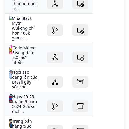
thưởng quốc
tế...
Mua Black
Myth:
Wukong chỉ
hơn 100k
game...
Code Meme
Sea update
5.0 mới
nhất...
Ngôi sao
đang lên của
Brazil gây
sốc cho...
Ngày 20-25
tháng 9 năm
2024 Giải vô
địch...
Trang bán
hàng trực