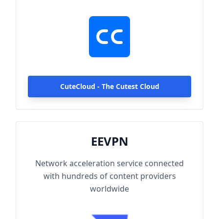
hundreds of content providers worldwide.
With up to 2000Mbps single-line access
capacity and 1000+ high-speed servers
globally, enjoy fast and stable connections
anytime, anywhere.
CuteCloud - The Cutest Cloud
EEVPN
Network acceleration service connected
with hundreds of content providers
worldwide