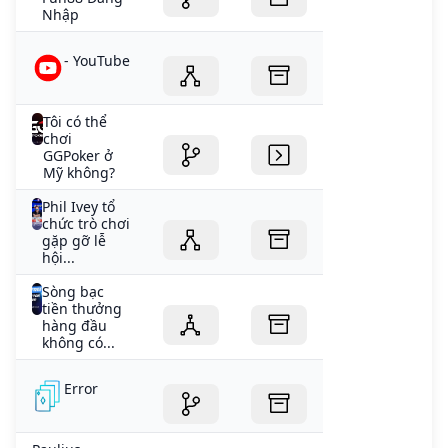
Doug Polk phải đối mặt với phản ứng dữ dội khi chơi tron
Nhập
game đăng ký tặng tiền trải nghiệm
- YouTube
Top 10 Trang Cá Cược Uy Tín Nhất Việt Nam 2026 - An T
7 App Chơi Game Kiếm Tiền Uy Tín 2025 - Rút Tiền Về N
Chơi bài xì phé trực tuyến trên Android: Hướng dẫn năm
Tôi có thể
Tài Xỉu Là Gì? Bí Mật Tên Gốc Sic Bo Hút Hồn!
chơi
GGPoker ở
WPT Australia Returns: Thời điểm quan trọng của poker t
Mỹ không?
Chơi Tiến Lên Miền Nam Offline: Hướng Dẫn Tải Game và
Giải vô địch thế giới WPT 2024 khai mạc tại Wynn Las Vega
Phil Ivey tổ
chức trò chơi
Ai đã phát minh ra trò chơi roulette?
gặp gỡ lễ
Đánh giá về Everygame Poker: Hướng dẫn chơi Poker trự
hội...
68 Game Bài Trụ Số Ở Đâu?
Sòng bạc
tiền thưởng
hàng đầu
không có...
Error