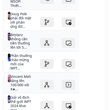
WSOP:
Thiết...
Doug Polk
phải đối mặt
với phản
ứng dữ...
Bitstarz
không cần
tiền thưởng
lên tới 5...
Phần thưởng
chào mừng
mới của
WPT...
Vincent Meli
tăng lên
100.000 với
K♣️...
Giải vô địch
thế giới WPT
2024 khai
mạc...