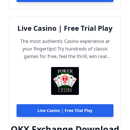
Live Casino | Free Trial Play
The most authentic Casino experience at
your fingertips! Try hundreds of classic
games for free, feel the thrill, win real
rewards!
Live Casino | Free Trial Play
OKX Exchange Download