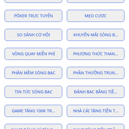
PÔKER TRỰC TUYẾN
MẸO CƯỢC
SO SÁNH CƠ HỘI
KHUYẾN MÃI SÒNG BẠC
VÒNG QUAY MIỄN PHÍ
PHƯƠNG THỨC THANH TOÁ
PHẦN MỀM SÒNG BẠC
PHẦN THƯỞNG TRUNG THÀ
TIN TỨC SÒNG BẠC
ĐÁNH BẠC BẰNG TIỀN THẬT
game tặng tiền trải nghiệm
game tặng tiền trải nghiệm
nhà cái tặng tiền trải nghiệm
nhà cái tặng tiền trải nghiệm
game tặng 100k trải nghiệm
GAME TẶNG 100K TRẢI NGHIỆM
NHÀ CÁI TẶNG TIỀN TRẢI N
88vin cổng game đổi thưởng quốc tế 88vin.shop link chí
Giới Thiệu Casino Online Vip79
Bạn có biết trò chơi poker trực tuyến WPTGO
Sử dụng mã tiền thưởng WPT777 để yêu cầu ưu đãi đặc bi
Rake Chase là gì?
Cuộc đua gay cấn dành cho Cầu thủ xuất sắc nhất WPT m
Frank Stepuchin dẫn đầu RRPO WPT Seminole 2024 sau n
Mua Black Myth: Wukong chỉ hơn 100k game thủ cần cản
Cách chơi WPT Global trên máy tính của bạn 2024
Giới Thiệu Casino Online BK8
Tùy chọn thanh toán tại EVERYGAME Poker: Giao dịch n
Top Game Bài Đổi Thưởng Uy Tín Nhất 2026 - Thắng To 
Đủ điều kiện cho sự kiện chính của WPT Global thông qu
Đủ điều kiện tham quan Red Dragon Poker Tour Jeju 2025
Top 10 Game Kiếm Tiền Thật Uy Tín Nhất 2026 - Chơi Gam