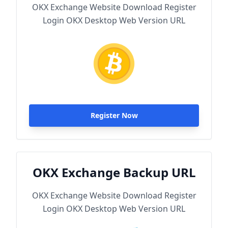
OKX Exchange Website Download Register
Login OKX Desktop Web Version URL
Register Now
OKX Exchange Backup URL
OKX Exchange Website Download Register
Login OKX Desktop Web Version URL