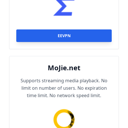
EEVPN
MoJie.net
Supports streaming media playback. No
limit on number of users. No expiration
time limit. No network speed limit.