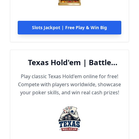
Slots Jackpot | Free Play & Win Big
Texas Hold'em | Battle
Online
Play classic Texas Hold'em online for free!
Compete with players worldwide, showcase
your poker skills, and win real cash prizes!