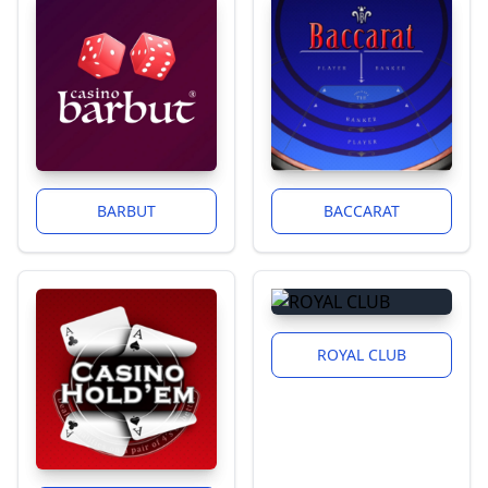
BARBUT
BACCARAT
ROYAL CLUB