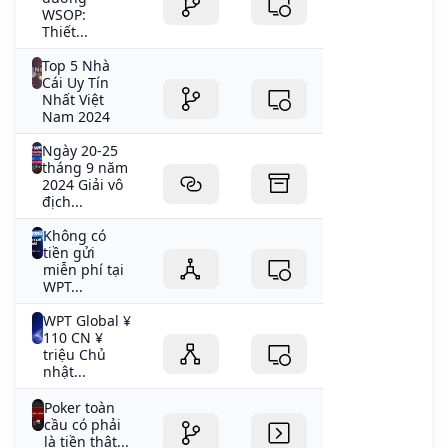
Chơi Game Bài Tiến Lên Miền Nam Miễn Phí
WSOP:
Thiết...
game tặng code trải nghiệm
Game Tặng 100K Trải Nghiệm: Cách Kiểm Tra Thưởng Và 
Top 5 Nhà
Cái Uy Tín
Lịch trình giải đấu toàn cầu WPT 2025
Nhất Việt
Nhà tài trợ Tiêu đề WPT Global Now cho Triton Poker Sup
Nam 2024
Lễ hội mùa xuân toàn cầu WPT: 7.000.000 đô la giải thư
Ngày 20-25
CellphoneS mở bán realme Note 60 với giá chỉ hơn 3 triệ
tháng 9 năm
Quy tắc mới cho Thiên đường WSOP: Thiết bị điện tử và H
2024 Giải vô
địch...
Bitstarz không cần tiền thưởng lên tới 5 BTC và 200 vòng
68 Game Bài Trụ Số Ở Đâu?
Không có
tiền gửi
Doug Polk phải đối mặt với phản ứng dữ dội khi chơi tron
miễn phí tại
Trang bán hàng trực tuyến của Bitis Việt Nam
WPT...
WPT Global ¥
110 CN ¥
triệu Chủ
nhật...
Poker toàn
cầu có phải
là tiền thật...