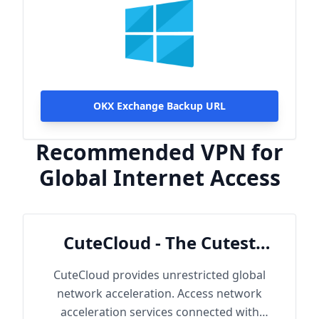
OKX Exchange Backup URL
Recommended VPN for
Global Internet Access
CuteCloud - The Cutest
Cloud
CuteCloud provides unrestricted global
network acceleration. Access network
acceleration services connected with