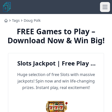
Ope
Tags
Doug Polk
Home
FREE Games to Play –
Download Now & Win Big!
Slots Jackpot | Free Play &
Win Big
Huge selection of free Slots with massive
jackpots! Spin now and win life-changing
prizes. Instant play, real excitement!