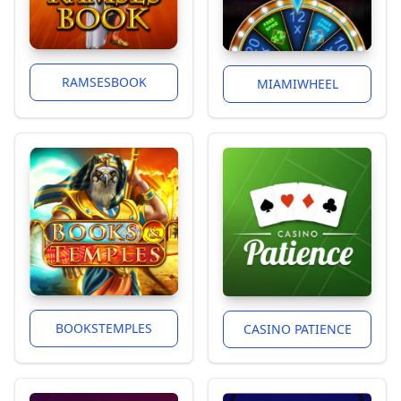
RAMSESBOOK
MIAMIWHEEL
BOOKSTEMPLES
CASINO PATIENCE