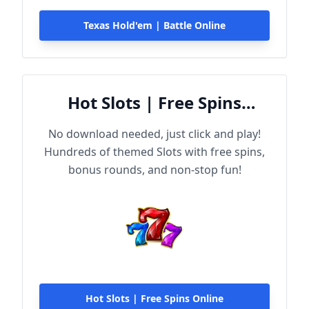
Texas Hold'em | Battle Online
Hot Slots | Free Spins
Online
No download needed, just click and play!
Hundreds of themed Slots with free spins,
bonus rounds, and non-stop fun!
Hot Slots | Free Spins Online