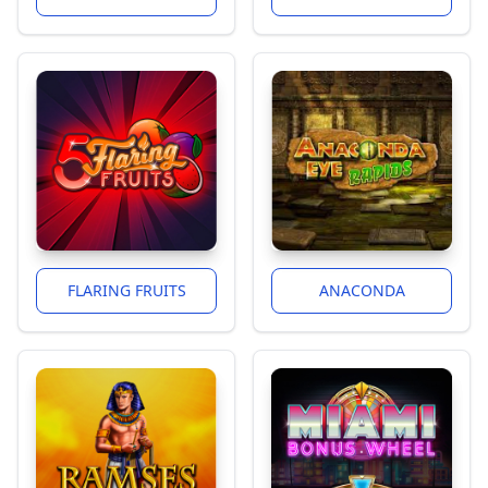
FLARING FRUITS
ANACONDA