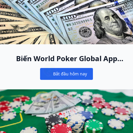
Error
Top 10 Trang Cá Cược Uy Tín Nhất Việt Nam 2026 - An Toà
Nhà Cái Tặng Tiền Trải Nghiệm: Tiêu Chí Kiểm Tra Trước Kh
Trang bán hàng trực tuyến của Bitis Việt Nam
2025 Vụ nổ WSOP! Các định dạng mới + Giải thưởng lớn ngư
Hướng dẫn rút tiền toàn cầu của WPT: Tiền mặt được thực 
Top 7 Game tặng 100k trải nghiệm (tặng 100k khi đăng
Giải vô địch thế giới WPT 2024 khai mạc tại Wynn Las Vegas:
Nhà Cái Tặng Tiền Trải Nghiệm: Tiêu Chí Kiểm Tra Trước Kh
Chơi Game Bài Tiến Lên Miền Nam Miễn Phí
James Obst giành chức vô địch WPT Australia và giành được
Ứng dụng sòng bạc trực tuyến hàng đầu năm 2025
Tiêu đề EPT củng cố danh tiếng của Stephen Song như mộ
game tặng 100k trải nghiệm
Mua Black Myth: Wukong chỉ hơn 100k game thủ cần cảnh 
Cách tải xuống WPTGO và bắt đầu
Hướng dẫn rút tiền toàn cầu của WPT: Tiền mặt được thực 
Hướng Dẫn Chi Tiết Về Fun88 Đăng Nhập
Kèo Bóng Đá Châu Âu: Hướng Dẫn Chi Tiết và Cách Đọc Kè
PC gaming giá rẻ Mua máy tính chơi game tặng màn hình
TP trong WPT poker là gì?
Chơi bài xì phé trực tuyến trên Android: Hướng dẫn năm 2
2025 Vụ nổ WSOP! Các định dạng mới + Giải thưởng lớn ngư
Top 10 Trang Cá Cược Uy Tín Nhất Việt Nam 2026 - An Toà
Mua Black Myth: Wukong chỉ hơn 100k game thủ cần cảnh 
Một người phụ nữ hướng dẫn lựa chọn đồ chơi tình dục h
Chơi bài xì phé trực tuyến trên Android: Hướng dẫn năm 2
Giải vô địch WPT khơi dậy tinh thần của huyền thoại 
Không có tiền gửi miễn phí tại WPT Global - chơi mà không 
WSOP USA Top 8 Câu hỏi thường gặp
Điều khoản tiền thưởng toàn cầu của WPT: Tiền mặt được t
Doug Polk phải đối mặt với phản ứng dữ dội khi chơi trong 
Ngày 20-25 tháng 9 năm 2024 Giải vô địch WPT Úc
WPT Global Cow Boy: Quan điểm của người chơi
Bạn có biết trò chơi poker trực tuyến WPTGO
nhà cái tặng tiền trải nghiệm
nhà cái tặng tiền trải nghiệm
game đăng ký tặng tiền trải nghiệm
game tặng 100k trải nghiệm
game tặng 100k trải nghiệm
game tặng 100k trải nghiệm
Ứng dụng sòng bạc trực tuyến hàng đầu năm 2025
Ứng dụng sòng bạc trực tuyến hàng đầu năm 2025
Martin Tsvetanov giành chiến thắng trong sự kiện chính Eu
7 App Chơi Game Kiếm Tiền Uy Tín 2025 - Rút Tiền Về Ngâ
Sòng bạc trực tuyến đáng tin cậy nhất: WPT Global
Ai có nhiều vòng tay WSOP nhất?
Game Đăng Ký Tặng Tiền Trải Nghiệm: Quy Trình Và Điều K
Sòng bạc trực tuyến đáng tin cậy nhất: WPT Global
Phần thưởng chào mừng mới của WPT Global: lên tới $ 35
Top 6 Nhà Cái Tặng Tiền Cược Miễn Phí 2026 - Nhận Ngay 5
Mua Black Myth: Wukong chỉ hơn 100k game thủ cần cảnh 
Cách tải xuống WPTGO và bắt đầu
Nổ Hũ Là Gì? Bí Quyết Quay Trúng Jackpot Triệu Đô!
Tổng giải thưởng của WPT Prime Đài Loan là bao nhiêu
Frank Stepuchin dẫn đầu RRPO WPT Seminole 2024 sau
Biến World Poker Global App
Nổ Hũ Là Gì? Bí Quyết Quay Trúng Jackpot Triệu Đô!
Làm cho Phil Ivey cười có thể biến thành một ngày trả lương
Quảng cáo mới nhất của WPT Global: vé cho một số tiền ch
Giới Thiệu Casino Online BK8
Những quốc gia nào có thể chơi WPTGlobal vào năm 2024?
Giải vô địch tiền thưởng vàng: Cú sút hàng tuần của bạn ở
7 App Chơi Game Kiếm Tiền Uy Tín 2025 - Rút Tiền Về
Game Tặng 100K Trải Nghiệm: Cách Kiểm Tra Thưởng Và Đi
Cách bắt đầu chơi bài xì phé trực tuyến vào năm 2025: Hư
WPT Global: Sự lựa chọn hàng đầu cho người chơi poker
Roulette đóng vai trò gì trong văn hóa đại chúng chẳng h
Lễ hội mùa xuân toàn cầu WPT: 7.000.000 đô la giải thưởn
Tiêu đề EPT củng cố danh tiếng của Stephen Song như mộ
thành ngôi nhà poker online
Tùy chọn thanh toán tại EVERYGAME Poker: Giao dịch
Là poker trực tuyến được gian lận?
Quảng cáo mới nhất của WPT Global: vé cho một số tiền ch
Top 7 Game tặng 100k trải nghiệm (tặng 100k khi đăng ký)
Top 7 Game tặng 100k trải nghiệm (tặng 100k khi đăng ký)
Lịch thi WPT Châu Á Thái Bình Dương 2024-2025
PC gaming giá rẻ Mua máy tính chơi game tặng màn hình
Bắt đầu hôm nay
Bitstarz không cần tiền thưởng lên tới 5 BTC và 200 v
mới của bạn
Notifications
Kèo Bóng Đá Châu Âu: Hướng Dẫn Chi Tiết và Cách Đọc Kè
WPT Global tổ chức sự kiện ở những quốc gia và khu vực n
Khi nào và tại sao số 0 kép được thêm vào bánh xe roulett
Game Đăng Ký Tặng Tiền Trải Nghiệm: Quy Trình Và Điều K
Cách chơi WPT Global trên máy tính của bạn 2024
Cuộc thi Discord nóng lên: Hãy tham gia hành động!
Một người phụ nữ hướng dẫn lựa chọn đồ chơi tình d
Sòng bạc toàn cầu WPT: Một cuộc phiêu lưu đầy thú vị
Mẹo mới toàn cầu của WPT: Xem trước cá cược tuần 6 của
Công nghệ đã ảnh hưởng đến trò chơi roulette như thế nà
Chơi Tiến Lên Miền Nam Offline: Hướng Dẫn Tải Game và C
Một số vụ bê bối và tranh cãi nổi tiếng về roulette trong suốt
Tiền thưởng chào mừng sòng bạc trực tuyến không có tiền
Khi nào và tại sao số 0 kép được thêm vào bánh xe roulett
Cách tải xuống WPTGO và bắt đầu
Bitstarz không cần tiền thưởng lên tới 5 BTC và 200 vòng q
Cách tải xuống đăng ký và Master WPT Global: 2025 Guide 
Trang Cá Cược Tặng Tiền Miễn Phí
WPT Global tổ chức sự kiện ở những quốc gia và khu vực n
Mẹo mới toàn cầu của WPT: Xem trước cá cược tuần 6 của
Kèo Bóng Đá Châu Âu: Hướng Dẫn Chi Tiết và Cách Đọc Kè
Một phát bắn - Giải đấu Freezeout của WPT Global
Top 5 Nhà Cái Uy Tín Nhất Việt Nam 2024
James Obst giành chức vô địch WPT Australia và giành được
404 Error Page
Những quốc gia nào có thể chơi WPTGlobal vào năm 2024?
Giới Thiệu Casino Online Vip79
2025 Vụ nổ WSOP! Các định dạng mới + Giải thưởng lớn ngư
Các giải đấu hàng ngày từ WPT Global
Error
Giới Thiệu Casino Online Vip79