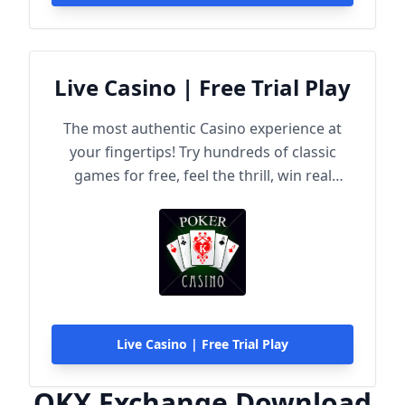
Live Casino | Free Trial Play
The most authentic Casino experience at
your fingertips! Try hundreds of classic
games for free, feel the thrill, win real
rewards!
Live Casino | Free Trial Play
OKX Exchange Download