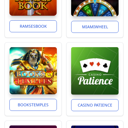
RAMSESBOOK
MIAMIWHEEL
BOOKSTEMPLES
CASINO PATIENCE