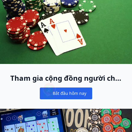
Giải vô địch WPT Prime trở lại với Jereld Sam Shining
Cory Zeidman nhận tội về kế hoạch gian lận cá cược thể th
Ai có nhiều vòng tay WSOP nhất?
Vincent Meli tăng lên 100.000 với K♣️ J♣️ Francois Tosques Call
404 Not Found
88vin cổng game đổi thưởng quốc tế 88vin.shop link chính
WPT Global vs GGPoker: Bạn nên chọn nền tảng poker nào
Trang Chủ - CÔNG TY TNHH MTV VÀNG BẠC ĐÁ QUÝ SÀI GÒN
Đánh giá về Everygame Poker: Hướng dẫn chơi Poker trực 
Top 5 Nhà Cái Uy Tín Nhất Việt Nam 2024
Error
Quảng cáo mới nhất của WPT Global: vé cho một số tiền ch
WPT Global ¥ 110 CN ¥ triệu Chủ nhật Hyper PKO Showdo
Giải vô địch WPT Prime trở lại với Jereld Sam Shining
Hướng dẫn sự kiện WPT Paris 2024
James Obst giành chức vô địch WPT Australia và giành được
Sòng bạc tiền thưởng hàng đầu không có tiền gửi vào năm 
Kèo Bóng Đá Châu Âu: Hướng Dẫn Chi Tiết và Cách Đọc Kè
Hướng dẫn sử dụng voucher Got It
Doug Polk phải đối mặt với phản ứng dữ dội khi chơi trong 
Sự ra đời của sòng bạc trực tuyến đã tác động đến trò chơi
Tùy chọn thanh toán tại EVERYGAME Poker: Giao dịch nha
WPT Global Cow Boy: Quan điểm của người chơi
Tôi có thể chơi GGPoker ở Mỹ không?
Tài Xỉu Là Gì? Bí Mật Tên Gốc Sic Bo Hút Hồn!
WPT Global: Sự lựa chọn hàng đầu cho người chơi poker
Sòng bạc toàn cầu WPT: Một cuộc phiêu lưu đầy thú vị
Nguồn gốc của cái tên Roulette là gì?
Cách chơi WPT Global trên máy tính của bạn 2024
Game Đăng Ký Tặng Tiền Trải Nghiệm: Quy Trình Và Điều K
Doug Polk phải đối mặt với phản ứng dữ dội khi chơi trong 
Trang Chủ - CÔNG TY TNHH MTV VÀNG BẠC ĐÁ QUÝ SÀI GÒN
Giải vô địch WPT khơi dậy tinh thần của huyền thoại Poker
Vincent Meli tăng lên 100.000 với K♣️ J♣️ Francois Tosques Call
game tặng code trải nghiệm
game tặng tiền trải nghiệm
nhà cái tặng tiền trải nghiệm
Trang Chủ - CÔNG TY TNHH MTV VÀNG BẠC ĐÁ QUÝ SÀI GÒN
Cách giành chiến thắng tại các vị trí trực tuyến vào năm 20
Cory Zeidman nhận tội về kế hoạch gian lận cá cược thể th
Tham gia cộng đồng người chơi
Phần thưởng chào mừng mới của WPT Global: lên tới $ 35
Các giải đấu poker trực tuyến hàng đầu để xem và chơi và
WPT Global: Sự lựa chọn hàng đầu cho người chơi poker
Giải vô địch WPT Prime trở lại với Jereld Sam Shining
TP trong WPT poker là gì?
Top 5 Cổng Game Tặng 100K Trải Nghiệm Tốt Nhất 2024
cash game lớn nhất thế giới
Kèo Bóng Đá Châu Âu: Hướng Dẫn Chi Tiết và Cách Đọc Kè
Làm cho Phil Ivey cười có thể biến thành một ngày trả lương
PC gaming giá rẻ Mua máy tính chơi game tặng màn hình
Bắt đầu hôm nay
Notifications
Sách hướng dẫn giải đấu WPT Playground 2024
404 Error Page
WPT Global Million Hyper PKO Showdown: Chi tiết & Hướng
Sách hướng dẫn giải đấu WPT Australia 2024
Hướng dẫn sử dụng voucher Got It
Một số vụ bê bối và tranh cãi nổi tiếng về roulette trong suốt
Frank Stepuchin dẫn đầu RRPO WPT Seminole 2024 sau ngà
PC gaming giá rẻ Mua máy tính chơi game tặng màn hình
- YouTube
Top 5 sòng bạc trực tuyến năm 2025: chơi ở đâu và giành c
Nhà tài trợ Tiêu đề WPT Global Now cho Triton Poker Super 
Chơi bài xì phé trực tuyến trên Android: Hướng dẫn năm 2
Top 10 Game Kiếm Tiền Thật Uy Tín Nhất 2026 - Chơi Game 
Sòng bạc tiền thưởng hàng đầu không có tiền gửi vào năm 
Cách giành chiến thắng tại các vị trí trực tuyến vào năm 20