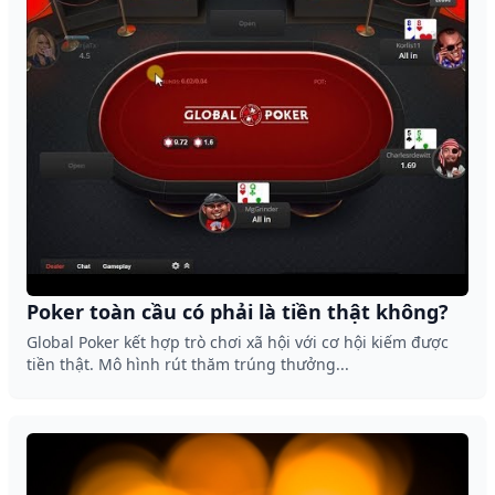
Poker toàn cầu có phải là tiền thật không?
Global Poker kết hợp trò chơi xã hội với cơ hội kiếm được
tiền thật. Mô hình rút thăm trúng thưởng...