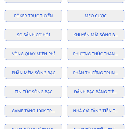
PÔKER TRỰC TUYẾN
MẸO CƯỢC
SO SÁNH CƠ HỘI
KHUYẾN MÃI SÒNG BẠC
VÒNG QUAY MIỄN PHÍ
PHƯƠNG THỨC THANH TOÁ
PHẦN MỀM SÒNG BẠC
PHẦN THƯỞNG TRUNG THÀ
TIN TỨC SÒNG BẠC
ĐÁNH BẠC BẰNG TIỀN THẬT
game tặng 100k trải nghiệm
game tặng tiền trải nghiệm
nhà cái tặng tiền trải nghiệm
nhà cái tặng tiền trải nghiệm
game đăng ký tặng tiền trải nghiệm
GAME TẶNG 100K TRẢI NGHIỆM
NHÀ CÁI TẶNG TIỀN TRẢI N
Tôi có thể chơi GGPoker ở Mỹ không?
Đánh giá về Everygame Poker: Hướng dẫn chơi Poker trự
Top 5 Cổng Game Tặng 100K Trải Nghiệm Tốt Nhất 2024
Sự ra đời của sòng bạc trực tuyến đã tác động đến trò ch
Hyper Dash trong WPT Global là gì? Đi sâu vào hành độn
Cách đủ điều kiện tham gia các sự kiện trực tuyến của 
Vincent Meli tăng lên 100.000 với K♣️ J♣️ Francois Tosques Ca
Sòng bạc toàn cầu WPT: Một cuộc phiêu lưu đầy thú vị
Error
Luật Chơi Poker Online tại DA88
Phil Ivey tổ chức trò chơi gặp gỡ lễ hội tại Wynn Las Veg
Nhà tài trợ Tiêu đề WPT Global Now cho Triton Poker Sup
Cách giành chiến thắng tại trực tuyến Blackjack: Chiến 
Quy tắc mới cho Thiên đường WSOP: Thiết bị điện tử và H
Điều khoản tiền thưởng toàn cầu của WPT: Tiền mặt được