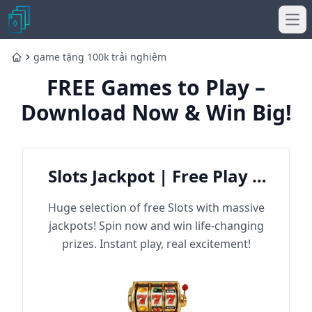
Ope
game tặng 100k trải nghiệm
Home
FREE Games to Play –
Download Now & Win Big!
Slots Jackpot | Free Play &
Win Big
Huge selection of free Slots with massive
jackpots! Spin now and win life-changing
prizes. Instant play, real excitement!