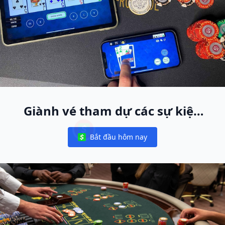
Mẹo mới toàn cầu của WPT: Xem trước cá cược tuần 6 của
Cory Zeidman nhận tội về kế hoạch gian lận cá cược thể th
Tôi có thể chơi GGPoker ở Mỹ không?
Giành vé tham dự các sự kiện
World Poker Free App trực tiếp
game đăng ký tặng tiền trải nghiệm
Không có tiền gửi miễn phí tại WPT Global - chơi mà kh
Bắt đầu hôm nay
toàn cầu
Notifications
Các giải đấu hàng ngày từ WPT Global
Giải vô địch tiền thưởng vàng: Cú sút hàng tuần của b
game đăng ký tặng tiền trải nghiệm
game đăng ký tặng tiền trải nghiệm
game tặng 100k trải nghiệm
game tặng tiền trải nghiệm
game tặng code trải nghiệm
game tặng code trải nghiệm
Một phát bắn - Giải đấu Freezeout của WPT Global
Timothy Chung: Từ tiệc sinh nhật đến nhà vô địch WPT Pri
Nổ Hũ Là Gì? Bí Quyết Quay Trúng Jackpot Triệu Đô!
Game Tặng 100K Trải Nghiệm: Cách Kiểm Tra Thưởng Và Đi
WPT Global tổ chức sự kiện ở những quốc gia và khu vực n
Lịch trình giải đấu toàn cầu WPT 2025
Tiêu đề EPT củng cố danh tiếng của Stephen Song như mộ
Đủ điều kiện tham quan Red Dragon Poker Tour Jeju 20
- YouTube
Tùy chọn thanh toán tại EVERYGAME Poker: Giao dịch nha
Kèo Bóng Đá Châu Âu: Hướng Dẫn Chi Tiết và Cách Đọc Kè
Timothy Chung: Từ tiệc sinh nhật đến nhà vô địch WPT Pri
Tổng giải thưởng của WPT Prime Đài Loan là bao nhiêu
Game Tặng Tiền Trải Nghiệm: Phân Biệt Tiền Thưởng Và Tiề
Cory Zeidman nhận tội về kế hoạch gian lận cá cược th
Trang Chủ - CÔNG TY TNHH MTV VÀNG BẠC ĐÁ QUÝ SÀI GÒN
Top 10 Trang Cá Cược Uy Tín Nhất Việt Nam 2026 - An Toà
11 ứng dụng và trò chơi poker hay nhất dành cho Android
Các giải đấu hàng ngày từ WPT Global
Giới Thiệu Casino Online Vip79
11 ứng dụng và trò chơi poker hay nhất dành cho Android
WSOP USA Top 8 Câu hỏi thường gặp
Sự ra đời của sòng bạc trực tuyến đã tác động đến trò chơi
WPT Global Cow Boy: Quan điểm của người chơi
Luật Chơi Poker Online tại DA88
Vincent Meli tăng lên 100.000 với K♣️ J♣️ Francois Tosques Call
WPT Global Cow Boy: Quan điểm của người chơi
Trang Chủ - CÔNG TY TNHH MTV VÀNG BẠC ĐÁ QUÝ SÀI GÒN
Một số vụ bê bối và tranh cãi nổi tiếng về roulette trong