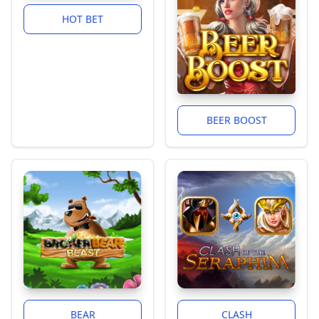
game tặng 100k trải nghiệm
Các giải đấu hàng ngày từ WPT Global
WPT Global vs GGPoker: Bạn nên chọn nền tảng poker n
WPT Global tổ chức sự kiện ở những quốc gia và khu vực
Đủ điều kiện tham quan Red Dragon Poker Tour Jeju 2025
Các giải đấu poker trực tuyến hàng đầu để xem và chơi 
PC gaming giá rẻ Mua máy tính chơi game tặng màn hìn
Tiêu đề EPT củng cố danh tiếng của Stephen Song như 
Một phát bắn - Giải đấu Freezeout của WPT Global
WPT Global có ứng dụng di động không?
Tùy chọn thanh toán tại EVERYGAME Poker: Giao dịch n
Game Tặng 100K Trải Nghiệm: Cách Kiểm Tra Thưởng Và 
Cách giành chiến thắng tại các vị trí trực tuyến vào năm 
Chơi Tiến Lên Miền Nam Offline: Hướng Dẫn Tải Game và
Timothy Chung: Từ tiệc sinh nhật đến nhà vô địch WPT P
Đánh giá về Everygame Poker: Hướng dẫn chơi Poker trự
Cách đủ điều kiện tham gia các sự kiện trực tuyến của 
Tôi có thể chơi GGPoker ở Mỹ không?
Cách giành chiến thắng tại các vị trí trực tuyến vào năm 
HCMIU - Đại học Quốc tế TPHCM Tuyển sinh Thạc sĩ - Tiến
Bạn không thể tải xuống và chơi WPT Poker Global ở các
Làm cho Phil Ivey cười có thể biến thành một ngày trả lươ
Sự ra đời của sòng bạc trực tuyến đã tác động đến trò ch
Bitstarz không cần tiền thưởng lên tới 5 BTC và 200 vòng
Sách hướng dẫn giải đấu WPT Playground 2024
Máy đánh bạc trả tiền thật mà không cần đặt cọc Chơi mi
Nhà Cái Tặng Tiền Trải Nghiệm: Tiêu Chí Kiểm Tra Trước 
WPT Global vs GGPoker: Bạn nên chọn nền tảng poker n
Nguồn gốc của cái tên Roulette là gì?
PC gaming giá rẻ Mua máy tính chơi game tặng màn hìn
Sòng bạc trực tuyến đáng tin cậy nhất: WPT Global
Trang Chủ - CÔNG TY TNHH MTV VÀNG BẠC ĐÁ QUÝ SÀI G
Hướng Dẫn Chi Tiết Về Fun88 Đăng Nhập
Sòng bạc tiền thưởng hàng đầu không có tiền gửi vào nă
Những quốc gia nào bị hạn chế trên WPT Global?
Lịch trình giải đấu toàn cầu WPT 2025
404 Not Found
James Obst giành chức vô địch WPT Australia và giành đư
2025 Vụ nổ WSOP! Các định dạng mới + Giải thưởng lớn n
HOT BET
- YouTube
Chơi Tiến Lên Miền Nam Offline: Hướng Dẫn Tải Game và
WPT Global tổ chức sự kiện ở những quốc gia và khu vực
Nổ Hũ Là Gì? Bí Quyết Quay Trúng Jackpot Triệu Đô!
Rake Chase là gì?
Cách tải xuống đăng ký và Master WPT Global: 2025 Guid
Tổng giải thưởng của WPT Prime Đài Loan là bao nhiêu
Hướng dẫn sử dụng voucher Got It
Bạn không thể tải xuống và chơi WPT Poker Global ở các
Vui Cùng Dafabet – Khám Phá Thế Giới Cá Cược Đẳng Cấ
Hướng dẫn sự kiện WPT Paris 2024
Sòng bạc toàn cầu WPT: Một cuộc phiêu lưu đầy thú vị
Tài Xỉu Là Gì? Bí Mật Tên Gốc Sic Bo Hút Hồn!
Tiêu đề EPT củng cố danh tiếng của Stephen Song như 
Lễ hội mùa xuân toàn cầu WPT: 7.000.000 đô la giải thư
Poker toàn cầu có phải là tiền thật không?
Roulette đóng vai trò gì trong văn hóa đại chúng chẳng
11 ứng dụng và trò chơi poker hay nhất dành cho Androi
Code Meme Sea update 5.0 mới nhất 03/2025 Cách nhập
68 Game Bài Trụ Số Ở Đâu?
Top 10 Trang Cá Cược Uy Tín Nhất Việt Nam 2026 - An T
Quảng cáo mới nhất của WPT Global: vé cho một số tiền 
Cuộc đua gay cấn dành cho Cầu thủ xuất sắc nhất WPT m
Cách bắt đầu chơi bài xì phé trực tuyến vào năm 2025: 
Một người phụ nữ hướng dẫn lựa chọn đồ chơi tình dục
- YouTube
Là poker trực tuyến được gian lận?
PC gaming giá rẻ Mua máy tính chơi game tặng màn hìn
Cách giành chiến thắng tại trực tuyến Blackjack: Chiến 
Top 10 Trang Cá Cược Uy Tín Nhất Việt Nam 2026 - An T
Game Đăng Ký Tặng Tiền Trải Nghiệm: Quy Trình Và Điều
Cách bắt đầu chơi bài xì phé trực tuyến vào năm 2025: 
Phil Ivey tổ chức trò chơi gặp gỡ lễ hội tại Wynn Las Veg
Sách hướng dẫn giải đấu WPT Playground 2024
Cách tải xuống đăng ký và Master WPT Global: 2025 Guid
Bitstarz không cần tiền thưởng lên tới 5 BTC và 200 vòng
Tôi có thể chơi GGPoker ở Mỹ không?
Mẹo mới toàn cầu của WPT: Xem trước cá cược tuần 6 c
CellphoneS mở bán realme Note 60 với giá chỉ hơn 3 triệ
WPT Global: Sự lựa chọn hàng đầu cho người chơi poker
Cách tải xuống WPTGO và bắt đầu
Không có tiền gửi miễn phí tại WPT Global - chơi mà khôn
Sòng bạc tiền thưởng hàng đầu không có tiền gửi vào nă
Tài Xỉu Là Gì? Bí Mật Tên Gốc Sic Bo Hút Hồn!
Sự trở lại của Shevliakov giành giải thưởng hàng triệu 
Trang Chủ - CÔNG TY TNHH MTV VÀNG BẠC ĐÁ QUÝ SÀI G
Cách chơi WPT Global trên máy tính của bạn 2024
WPT Global vs GGPoker: Bạn nên chọn nền tảng poker n
James Obst giành chức vô địch WPT Australia và giành đư
CellphoneS mở bán realme Note 60 với giá chỉ hơn 3 triệ
Không có tiền gửi miễn phí tại WPT Global - chơi mà khôn
Vincent Meli tăng lên 100.000 với K♣️ J♣️ Francois Tosques Ca
Top 5 Nhà Cái Uy Tín Nhất Việt Nam 2024
WPT Global tổ chức sự kiện ở những quốc gia và khu vực
Top 7 Game tặng 100k trải nghiệm (tặng 100k khi đăng k
7 App Chơi Game Kiếm Tiền Uy Tín 2025 - Rút Tiền Về N
Game Tặng 100K Trải Nghiệm: Cách Kiểm Tra Thưởng Và 
Cách chơi WPT Global trên máy tính của bạn 2024
Lễ hội mùa xuân toàn cầu WPT: 7.000.000 đô la giải thư
Lịch trình giải đấu toàn cầu WPT 2025
PC gaming giá rẻ Mua máy tính chơi game tặng màn hìn
James Obst giành chức vô địch WPT Australia và giành đư
Ngày 20-25 tháng 9 năm 2024 Giải vô địch WPT Úc
Rake Chase là gì?
Nguồn gốc của cái tên Roulette là gì?
Không có tiền gửi miễn phí tại WPT Global - chơi mà khôn
Code Meme Sea update 5.0 mới nhất 03/2025 Cách nhập
Code Meme Sea update 5.0 mới nhất 03/2025 Cách nhập
Poker toàn cầu có phải là tiền thật không?
Tùy chọn thanh toán tại EVERYGAME Poker: Giao dịch n
Bạn có thể chơi WPT Global ở đâu? Các quốc gia được hỗ 
Không có tiền gửi miễn phí tại WPT Global - chơi mà khôn
Sử dụng mã tiền thưởng WPT777 để yêu cầu ưu đãi đặc bi
Hướng dẫn sử dụng voucher Got It
2025 Vụ nổ WSOP! Các định dạng mới + Giải thưởng lớn n
Luật Chơi Poker Online tại DA88
Paulius Plausinaitis thắng GGMmillion$ SHR với số tiền 
game tặng 100k trải nghiệm
game tặng code trải nghiệm
game tặng code trải nghiệm
game đăng ký tặng tiền trải nghiệm
game đăng ký tặng tiền trải nghiệm
nhà cái tặng tiền trải nghiệm
nhà cái tặng tiền trải nghiệm
nhà cái tặng tiền trải nghiệm
nhà cái tặng tiền trải nghiệm
nhà cái tặng tiền trải nghiệm
nhà cái tặng tiền trải nghiệm
game tặng 100k trải nghiệm
game đăng ký tặng tiền trải nghiệm
nhà cái tặng tiền trải nghiệm
game đăng ký tặng tiền trải nghiệm
nhà cái tặng tiền trải nghiệm
nhà cái tặng tiền trải nghiệm
game đăng ký tặng tiền trải nghiệm
game tặng code trải nghiệm
nhà cái tặng tiền trải nghiệm
game đăng ký tặng tiền trải nghiệm
game đăng ký tặng tiền trải nghiệm
nhà cái tặng tiền trải nghiệm
game đăng ký tặng tiền trải nghiệm
nhà cái tặng tiền trải nghiệm
game tặng 100k trải nghiệm
game tặng code trải nghiệm
game tặng code trải nghiệm
game tặng code trải nghiệm
nhà cái tặng tiền trải nghiệm
game tặng code trải nghiệm
nhà cái tặng tiền trải nghiệm
nhà cái tặng tiền trải nghiệm
nhà cái tặng tiền trải nghiệm
game đăng ký tặng tiền trải nghiệm
game đăng ký tặng tiền trải nghiệm
nhà cái tặng tiền trải nghiệm
Công nghệ đã ảnh hưởng đến trò chơi roulette như thế 
Đánh giá về Everygame Poker: Hướng dẫn chơi Poker trự
TP trong WPT poker là gì?
Ngày 20-25 tháng 9 năm 2024 Giải vô địch WPT Úc
Máy đánh bạc trả tiền thật mà không cần đặt cọc Chơi mi
WPT Australia Returns: Thời điểm quan trọng của poker t
Quy tắc mới cho Thiên đường WSOP: Thiết bị điện tử và H
Giải vô địch WPT Prime trở lại với Jereld Sam Shining
Hướng dẫn sự kiện WPT Paris 2024
Tài Xỉu Là Gì? Bí Mật Tên Gốc Sic Bo Hút Hồn!
Giải vô địch thế giới WPT 2024 khai mạc tại Wynn Las Vega
Trang Chủ - CÔNG TY TNHH MTV VÀNG BẠC ĐÁ QUÝ SÀI G
Cách tải xuống đăng ký và Master WPT Global: 2025 Guid
Ai đã phát minh ra trò chơi roulette?
Đối tác toàn cầu của WPT với Câu lạc bộ bài Poker & Sòng
Hướng Dẫn Chi Tiết Về Fun88 Đăng Nhập
WPT Global Million Hyper PKO Showdown: Chi tiết & Hướ
Quảng cáo mới nhất của WPT Global: vé cho một số tiền 
Trang Cá Cược Tặng Tiền Miễn Phí
Hướng Dẫn Chi Tiết Về Fun88 Đăng Nhập
Cách giành chiến thắng tại các vị trí trực tuyến vào năm 
James Obst giành chức vô địch WPT Australia và giành đư
- YouTube
Roulette đóng vai trò gì trong văn hóa đại chúng chẳng
Tùy chọn thanh toán tại EVERYGAME Poker: Giao dịch n
Sử dụng mã tiền thưởng WPT777 để yêu cầu ưu đãi đặc bi
WPT Australia Returns: Thời điểm quan trọng của poker t
Nổ Hũ Là Gì? Bí Quyết Quay Trúng Jackpot Triệu Đô!
Doug Polk phải đối mặt với phản ứng dữ dội khi chơi tron
Game Đăng Ký Tặng Tiền Trải Nghiệm: Quy Trình Và Điều
Bạn không thể tải xuống và chơi WPT Poker Global ở các
Tương lai của trò chơi roulette là gì?
Sòng bạc trực tuyến đáng tin cậy nhất: WPT Global
Bitstarz không cần tiền thưởng lên tới 5 BTC và 200 vòng
Ngôi sao đang lên của Brazil gây sốc cho tất cả mọi ngư
Nhà tài trợ Tiêu đề WPT Global Now cho Triton Poker Sup
Những quốc gia nào có thể chơi WPTGlobal vào năm 202
Ai đã phát minh ra trò chơi roulette?
Trang Cá Cược Tặng Tiền Miễn Phí
Bạn có thể chơi WPT Global ở đâu? Các quốc gia được hỗ 
Trò chơi roulette lần đầu tiên được chơi ở đâu và khi nào
Game Tặng 100K Trải Nghiệm: Cách Kiểm Tra Thưởng Và 
Error
Top 5 Cổng Game Tặng 100K Trải Nghiệm Tốt Nhất 2024
22bet – Trải Nghiệm Cá Cược Trực Tuyến Đẳng Cấp
Vui Cùng Dafabet – Khám Phá Thế Giới Cá Cược Đẳng Cấ
Game Đăng Ký Tặng Tiền Trải Nghiệm: Quy Trình Và Điều
Đủ điều kiện tham quan Red Dragon Poker Tour Jeju 2025
VIP Poker tải apk mới nhất- Juxia
Là poker trực tuyến được gian lận?
Sòng bạc toàn cầu WPT: Một cuộc phiêu lưu đầy thú vị
WPT Global vs GGPoker: Bạn nên chọn nền tảng poker n
Sòng bạc trực tuyến đáng tin cậy nhất: WPT Global
James Obst giành chức vô địch WPT Australia và giành đư
- YouTube
68 Game Bài Trụ Số Ở Đâu?
68 Game Bài Trụ Số Ở Đâu?
Ai đã phát minh ra trò chơi roulette?
Top 5 Nhà Cái Uy Tín Nhất Việt Nam 2024
Top 5 Cổng Game Tặng 100K Trải Nghiệm Tốt Nhất 2024
Tiêu đề EPT củng cố danh tiếng của Stephen Song như 
Mua Black Myth: Wukong chỉ hơn 100k game thủ cần cản
WPT Global Cow Boy: Quan điểm của người chơi
VIP Poker tải apk mới nhất- Juxia
Sử dụng mã tiền thưởng WPT777 để yêu cầu ưu đãi đặc bi
Giới Thiệu Casino Online BK8
404 Error Page
Giới Thiệu Casino Online BK8
- YouTube
Game Tặng 100K Trải Nghiệm: Cách Kiểm Tra Thưởng Và 
Top 6 Nhà Cái Tặng Tiền Cược Miễn Phí 2026 - Nhận Ngay
404 Error Page
Sách hướng dẫn giải đấu WPT Playground 2024
Game Đăng Ký Tặng Tiền Trải Nghiệm: Quy Trình Và Điều
- YouTube
Tôi có thể chơi GGPoker ở Mỹ không?
Top 10 Trang Cá Cược Uy Tín Nhất Việt Nam 2026 - An T
Cách đủ điều kiện tham gia các sự kiện trực tuyến của 
Tổng giải thưởng của WPT Prime Đài Loan là bao nhiêu
Hướng dẫn rút tiền toàn cầu của WPT: Tiền mặt được thự
WPT Global Million Hyper PKO Showdown: Chi tiết & Hướ
Ai có nhiều vòng tay WSOP nhất?
HCMIU - Đại học Quốc tế TPHCM Tuyển sinh Thạc sĩ - Tiến
WPT Global Cow Boy: Quan điểm của người chơi
Timothy Chung: Từ tiệc sinh nhật đến nhà vô địch WPT P
Cách giành chiến thắng tại trực tuyến Blackjack: Chiến 
Nhà Cái Tặng Tiền Trải Nghiệm: Tiêu Chí Kiểm Tra Trước 
Doug Polk phải đối mặt với phản ứng dữ dội khi chơi tron
PC gaming giá rẻ Mua máy tính chơi game tặng màn hìn
Timothy Chung: Từ tiệc sinh nhật đến nhà vô địch WPT P
HCMIU - Đại học Quốc tế TPHCM Tuyển sinh Thạc sĩ - Tiến
Sòng bạc tiền thưởng hàng đầu không có tiền gửi vào nă
Giải vô địch thế giới WPT 2024 khai mạc tại Wynn Las Vega
Giới Thiệu Casino Online BK8
VIP Poker tải apk mới nhất- Juxia
WPT Global Million Hyper PKO Showdown: Chi tiết & Hướ
- YouTube
Công nghệ đã ảnh hưởng đến trò chơi roulette như thế 
Nổ Hũ Là Gì? Bí Quyết Quay Trúng Jackpot Triệu Đô!
Điều khoản tiền thưởng toàn cầu của WPT: Tiền mặt được
Nguồn gốc của cái tên Roulette là gì?
Bitstarz không cần tiền thưởng lên tới 5 BTC và 200 vòng
Game Tặng 100K Trải Nghiệm: Cách Kiểm Tra Thưởng Và 
Luật Chơi Poker Online tại DA88
Chơi Tiến Lên Miền Nam Offline: Hướng Dẫn Tải Game và
Cory Zeidman nhận tội về kế hoạch gian lận cá cược thể 
Cory Zeidman nhận tội về kế hoạch gian lận cá cược thể 
22bet – Trải Nghiệm Cá Cược Trực Tuyến Đẳng Cấp
Cory Zeidman nhận tội về kế hoạch gian lận cá cược thể 
Hướng dẫn rút tiền toàn cầu của WPT: Tiền mặt được thự
Cách đủ điều kiện tham gia các sự kiện trực tuyến của 
Rake Chase là gì?
Cách bắt đầu chơi bài xì phé trực tuyến vào năm 2025: 
Top 6 Nhà Cái Tặng Tiền Cược Miễn Phí 2026 - Nhận Ngay
BEER BOOST
404 Error Page
Các giải đấu hàng ngày từ WPT Global
WPT Global ¥ 110 CN ¥ triệu Chủ nhật Hyper PKO Show
7 App Chơi Game Kiếm Tiền Uy Tín 2025 - Rút Tiền Về N
Game Tặng 100K Trải Nghiệm: Cách Kiểm Tra Thưởng Và 
Máy đánh bạc trả tiền thật mà không cần đặt cọc Chơi mi
Martin Tsvetanov giành chiến thắng trong sự kiện chính 
Sự ra đời của sòng bạc trực tuyến đã tác động đến trò ch
Hướng dẫn rút tiền toàn cầu của WPT: Tiền mặt được thự
Một số vụ bê bối và tranh cãi nổi tiếng về roulette trong s
Tiêu đề EPT củng cố danh tiếng của Stephen Song như 
Nguồn gốc của cái tên Roulette là gì?
Trang bán hàng trực tuyến của Bitis Việt Nam
Ai có nhiều vòng tay WSOP nhất?
Mẹo mới toàn cầu của WPT: Xem trước cá cược tuần 6 c
Một người phụ nữ hướng dẫn lựa chọn đồ chơi tình dục
Giới Thiệu Casino Online BK8
Hyper Dash trong WPT Global là gì? Đi sâu vào hành độn
Máy đánh bạc trả tiền thật mà không cần đặt cọc Chơi mi
Giới Thiệu Casino Online BK8
HCMIU - Đại học Quốc tế TPHCM Tuyển sinh Thạc sĩ - Tiến
Phần thưởng chào mừng mới của WPT Global: lên tới $ 
Top 10 Game Kiếm Tiền Thật Uy Tín Nhất 2026 - Chơi Gam
Không có tiền gửi miễn phí tại WPT Global - chơi mà khôn
Phil Ivey tổ chức trò chơi gặp gỡ lễ hội tại Wynn Las Veg
Một số vụ bê bối và tranh cãi nổi tiếng về roulette trong s
Khi nào và tại sao số 0 kép được thêm vào bánh xe roule
- YouTube
Cách giành chiến thắng tại các vị trí trực tuyến vào năm 
Đối tác toàn cầu của WPT với Câu lạc bộ bài Poker & Sòng
Ai có nhiều vòng tay WSOP nhất?
Đủ điều kiện cho sự kiện chính của WPT Global thông qu
68 Game Bài Trụ Số Ở Đâu?
Máy đánh bạc trả tiền thật mà không cần đặt cọc Chơi mi
Đủ điều kiện cho sự kiện chính của WPT Global thông qu
Giới Thiệu Casino Online Vip79
Game Tặng 100K Trải Nghiệm: Cách Kiểm Tra Thưởng Và 
Những quốc gia nào bị hạn chế trên WPT Global?
WPT Global ¥ 110 CN ¥ triệu Chủ nhật Hyper PKO Show
Bạn không thể tải xuống và chơi WPT Poker Global ở các
Tài Xỉu Là Gì? Bí Mật Tên Gốc Sic Bo Hút Hồn!
Những quốc gia nào bị hạn chế trên WPT Global?
Đủ điều kiện tham quan Red Dragon Poker Tour Jeju 2025
Các quy tắc và lựa chọn cá cược ban đầu cho roulette là g
PC gaming giá rẻ Mua máy tính chơi game tặng màn hìn
Bạn có biết trò chơi poker trực tuyến WPTGO
68 Game Bài Trụ Số Ở Đâu?
Nổ Hũ Là Gì? Bí Quyết Quay Trúng Jackpot Triệu Đô!
Cách tải xuống đăng ký và Master WPT Global: 2025 Guid
PC gaming giá rẻ Mua máy tính chơi game tặng màn hìn
Timothy Chung: Từ tiệc sinh nhật đến nhà vô địch WPT P
Ngày 20-25 tháng 9 năm 2024 Giải vô địch WPT Úc
Đánh giá về Everygame Poker: Hướng dẫn chơi Poker trự
WPT Global Million Hyper PKO Showdown: Chi tiết & Hướ
Tương lai của trò chơi roulette là gì?
Top 6 Nhà Cái Tặng Tiền Cược Miễn Phí 2026 - Nhận Ngay
Ai có nhiều vòng tay WSOP nhất?
Phil Ivey tổ chức trò chơi gặp gỡ lễ hội tại Wynn Las Veg
Sự ra đời của sòng bạc trực tuyến đã tác động đến trò ch
404 Error Page
Game Tặng 100K Trải Nghiệm: Cách Kiểm Tra Thưởng Và 
Cách tải xuống đăng ký và Master WPT Global: 2025 Guid
Mẹo mới toàn cầu của WPT: Xem trước cá cược tuần 6 c
Sự ra đời của sòng bạc trực tuyến đã tác động đến trò ch
Những quốc gia nào có thể chơi WPTGlobal vào năm 202
Game Tặng Code Trải Nghiệm: Cách Tìm Nhập Và Kiểm T
Game Tặng 100K Trải Nghiệm: Cách Kiểm Tra Thưởng Và 
WSOP USA Top 8 Câu hỏi thường gặp
Sử dụng đô la hộ chiếu toàn cầu WPT để vào các sự kiện 
Game Tặng Code Trải Nghiệm: Cách Tìm Nhập Và Kiểm T
Ứng dụng sòng bạc trực tuyến hàng đầu năm 2025
Top 5 sòng bạc trực tuyến năm 2025: chơi ở đâu và giành
Quy tắc mới cho Thiên đường WSOP: Thiết bị điện tử và H
TP trong WPT poker là gì?
Làm cho Phil Ivey cười có thể biến thành một ngày trả lươ
Texas Holdem Flop có nghĩa là gì?
Top 5 Nhà Cái Uy Tín Nhất Việt Nam 2024
Error
Giải vô địch WPT khơi dậy tinh thần của huyền thoại Pok
Giới Thiệu Casino Online BK8
Ai đã phát minh ra trò chơi roulette?
Vincent Meli tăng lên 100.000 với K♣️ J♣️ Francois Tosques Ca
PC gaming giá rẻ Mua máy tính chơi game tặng màn hìn
Sách hướng dẫn giải đấu WPT Australia 2024
Sự ra đời của sòng bạc trực tuyến đã tác động đến trò ch
WPT Global vs GGPoker: Bạn nên chọn nền tảng poker n
Bạn có biết trò chơi poker trực tuyến WPTGO
Lễ hội mùa xuân toàn cầu WPT: 7.000.000 đô la giải thư
Khi nào và tại sao số 0 kép được thêm vào bánh xe roule
Rake Chase là gì?
Luật Chơi Poker Online tại DA88
22bet – Trải Nghiệm Cá Cược Trực Tuyến Đẳng Cấp
WSOP USA Top 8 Câu hỏi thường gặp
Tổng giải thưởng của WPT Prime Đài Loan là bao nhiêu
Sự trở lại của Shevliakov giành giải thưởng hàng triệu 
Cách bắt đầu chơi bài xì phé trực tuyến vào năm 2025: 
Top 7 Game tặng 100k trải nghiệm (tặng 100k khi đăng k
Trang bán hàng trực tuyến của Bitis Việt Nam
Bạn có thể chơi WPT Global ở đâu? Các quốc gia được hỗ 
2025 Vụ nổ WSOP! Các định dạng mới + Giải thưởng lớn n
Top Game Bài Đổi Thưởng Uy Tín Nhất 2026 - Thắng To 
11 ứng dụng và trò chơi poker hay nhất dành cho Androi
WPT Global ¥ 110 CN ¥ triệu Chủ nhật Hyper PKO Show
WPT Global: Sự lựa chọn hàng đầu cho người chơi poker
Những quốc gia nào bị hạn chế trên WPT Global?
11 ứng dụng và trò chơi poker hay nhất dành cho Androi
Một số vụ bê bối và tranh cãi nổi tiếng về roulette trong s
Bạn không thể tải xuống và chơi WPT Poker Global ở các
Những quốc gia nào có thể chơi WPTGlobal vào năm 202
Game Đăng Ký Tặng Tiền Trải Nghiệm: Quy Trình Và Điều
Sử dụng đô la hộ chiếu toàn cầu WPT để vào các sự kiện 
Công nghệ đã ảnh hưởng đến trò chơi roulette như thế 
Tiền thưởng chào mừng sòng bạc trực tuyến không có ti
Game Tặng Tiền Trải Nghiệm: Phân Biệt Tiền Thưởng Và T
Vincent Meli tăng lên 100.000 với K♣️ J♣️ Francois Tosques Ca
Điều khoản tiền thưởng toàn cầu của WPT: Tiền mặt được
- YouTube
Frank Stepuchin dẫn đầu RRPO WPT Seminole 2024 sau n
Hướng dẫn sự kiện WPT Paris 2024
Trang bán hàng trực tuyến của Bitis Việt Nam
Error
Martin Tsvetanov giành chiến thắng trong sự kiện chính 
Kèo Bóng Đá Châu Âu: Hướng Dẫn Chi Tiết và Cách Đọc 
WPT Global Million Hyper PKO Showdown: Chi tiết & Hướ
Frank Stepuchin dẫn đầu RRPO WPT Seminole 2024 sau n
Top 5 Cổng Game Tặng 100K Trải Nghiệm Tốt Nhất 2024
Cuộc đua gay cấn dành cho Cầu thủ xuất sắc nhất WPT m
Ngôi sao đang lên của Brazil gây sốc cho tất cả mọi ngư
Phil Ivey tổ chức trò chơi gặp gỡ lễ hội tại Wynn Las Veg
Ứng dụng sòng bạc trực tuyến hàng đầu năm 2025
Cách tải xuống đăng ký và Master WPT Global: 2025 Guid
88vin cổng game đổi thưởng quốc tế 88vin.shop link chí
Các quy tắc và lựa chọn cá cược ban đầu cho roulette là g
Bitstarz không cần tiền thưởng lên tới 5 BTC và 200 vòng
Máy đánh bạc trả tiền thật mà không cần đặt cọc Chơi mi
Top 6 Nhà Cái Tặng Tiền Cược Miễn Phí 2026 - Nhận Ngay
Máy đánh bạc trả tiền thật mà không cần đặt cọc Chơi mi
Đánh giá về Everygame Poker: Hướng dẫn chơi Poker trự
Các giải đấu hàng ngày từ WPT Global
Đối tác toàn cầu của WPT với Câu lạc bộ bài Poker & Sòng
Làm cho Phil Ivey cười có thể biến thành một ngày trả lươ
WPT Global ¥ 110 CN ¥ triệu Chủ nhật Hyper PKO Show
Mua Black Myth: Wukong chỉ hơn 100k game thủ cần cản
Là poker trực tuyến được gian lận?
Mua Black Myth: Wukong chỉ hơn 100k game thủ cần cản
Đủ điều kiện tham quan Red Dragon Poker Tour Jeju 2025
WPT Global ¥ 110 CN ¥ triệu Chủ nhật Hyper PKO Show
Frank Stepuchin dẫn đầu RRPO WPT Seminole 2024 sau n
- YouTube
Sách hướng dẫn giải đấu WPT Australia 2024
Điều khoản tiền thưởng toàn cầu của WPT: Tiền mặt được
Trang Chủ - CÔNG TY TNHH MTV VÀNG BẠC ĐÁ QUÝ SÀI G
Lịch thi WPT Châu Á Thái Bình Dương 2024-2025
88vin cổng game đổi thưởng quốc tế 88vin.shop link chí
Bạn có thể chơi WPT Global ở đâu? Các quốc gia được hỗ 
Một phát bắn - Giải đấu Freezeout của WPT Global
Mẹo mới toàn cầu của WPT: Xem trước cá cược tuần 6 c
TP trong WPT poker là gì?
PC gaming giá rẻ Mua máy tính chơi game tặng màn hìn
88vin cổng game đổi thưởng quốc tế 88vin.shop link chí
Giải vô địch tiền thưởng vàng: Cú sút hàng tuần của bạn
Sòng bạc tiền thưởng hàng đầu không có tiền gửi vào nă
Cách chơi WPT Global trên máy tính của bạn 2024
404 Error Page
Hướng dẫn sử dụng voucher Got It
WPT Global vs GGPoker: Bạn nên chọn nền tảng poker n
Đủ điều kiện cho sự kiện chính của WPT Global thông qu
Sử dụng đô la hộ chiếu toàn cầu WPT để vào các sự kiện 
Một người phụ nữ hướng dẫn lựa chọn đồ chơi tình dục
Vincent Meli tăng lên 100.000 với K♣️ J♣️ Francois Tosques Ca
PC gaming giá rẻ Mua máy tính chơi game tặng màn hìn
Sòng bạc trực tuyến đáng tin cậy nhất: WPT Global
Bitstarz không cần tiền thưởng lên tới 5 BTC và 200 vòng
Top 7 Game tặng 100k trải nghiệm (tặng 100k khi đăng k
Hướng Dẫn Chi Tiết Về Fun88 Đăng Nhập
68 Game Bài Trụ Số Ở Đâu?
Các giải đấu poker trực tuyến hàng đầu để xem và chơi 
Poker toàn cầu có phải là tiền thật không?
Nhà tài trợ Tiêu đề WPT Global Now cho Triton Poker Sup
Timothy Chung: Từ tiệc sinh nhật đến nhà vô địch WPT P
Làm cho Phil Ivey cười có thể biến thành một ngày trả lươ
Lịch trình giải đấu toàn cầu WPT 2025
WPT Global từ Chủ nhật Hyper PKO Showdown: Mua thấp
HCMIU - Đại học Quốc tế TPHCM Tuyển sinh Thạc sĩ - Tiến
Cách tải xuống đăng ký và Master WPT Global: 2025 Guid
Top 6 Nhà Cái Tặng Tiền Cược Miễn Phí 2026 - Nhận Ngay
- YouTube
Cách tải xuống WPTGO và bắt đầu
Top Game Bài Đổi Thưởng Uy Tín Nhất 2026 - Thắng To 
Kèo Bóng Đá Châu Âu: Hướng Dẫn Chi Tiết và Cách Đọc 
Nhà tài trợ Tiêu đề WPT Global Now cho Triton Poker Sup
Trang Chủ - CÔNG TY TNHH MTV VÀNG BẠC ĐÁ QUÝ SÀI G
Bạn không thể tải xuống và chơi WPT Poker Global ở các
Quảng cáo mới nhất của WPT Global: vé cho một số tiền 
Sử dụng mã tiền thưởng WPT777 để yêu cầu ưu đãi đặc bi
Ngôi sao đang lên của Brazil gây sốc cho tất cả mọi ngư
Ngôi sao đang lên của Brazil gây sốc cho tất cả mọi ngư
Cách tải xuống WPTGO và bắt đầu
Code Meme Sea update 5.0 mới nhất 03/2025 Cách nhập
Lịch trình giải đấu toàn cầu WPT 2025
Tương lai của trò chơi roulette là gì?
Doug Polk phải đối mặt với phản ứng dữ dội khi chơi tron
404 Not Found
Quảng cáo mới nhất của WPT Global: vé cho một số tiền 
PC gaming giá rẻ Mua máy tính chơi game tặng màn hìn
Top 7 Game tặng 100k trải nghiệm (tặng 100k khi đăng k
Phần thưởng chào mừng mới của WPT Global: lên tới $ 
Timothy Chung: Từ tiệc sinh nhật đến nhà vô địch WPT P
Tương lai của trò chơi roulette là gì?
Trang Chủ - CÔNG TY TNHH MTV VÀNG BẠC ĐÁ QUÝ SÀI G
11 ứng dụng và trò chơi poker hay nhất dành cho Androi
Nổ Hũ Là Gì? Bí Quyết Quay Trúng Jackpot Triệu Đô!
WPT Global: Sự lựa chọn hàng đầu cho người chơi poker
Cách đủ điều kiện tham gia các sự kiện trực tuyến của 
Paulius Plausinaitis thắng GGMmillion$ SHR với số tiền 
Quảng cáo mới nhất của WPT Global: vé cho một số tiền 
WPT Global: Sự lựa chọn hàng đầu cho người chơi poker
22bet – Trải Nghiệm Cá Cược Trực Tuyến Đẳng Cấp
Trang bán hàng trực tuyến của Bitis Việt Nam
Giải vô địch WPT khơi dậy tinh thần của huyền thoại Pok
WPT Global Million Hyper PKO Showdown: Chi tiết & Hướ
88vin cổng game đổi thưởng quốc tế 88vin.shop link chí
Sòng bạc toàn cầu WPT: Một cuộc phiêu lưu đầy thú vị
HCMIU - Đại học Quốc tế TPHCM Tuyển sinh Thạc sĩ - Tiến
Phần thưởng chào mừng mới của WPT Global: lên tới $ 
Vincent Meli tăng lên 100.000 với K♣️ J♣️ Francois Tosques Ca
Cách chơi WPT Global trên máy tính của bạn 2024
Error
Sòng bạc tiền thưởng hàng đầu không có tiền gửi vào nă
Chơi Tiến Lên Miền Nam Offline: Hướng Dẫn Tải Game và
Game Tặng 100K Trải Nghiệm: Cách Kiểm Tra Thưởng Và 
- YouTube
Sách hướng dẫn giải đấu WPT Playground 2024
Nhà tài trợ Tiêu đề WPT Global Now cho Triton Poker Sup
Game Tặng Tiền Trải Nghiệm: Phân Biệt Tiền Thưởng Và T
Sách hướng dẫn giải đấu WPT Playground 2024
Roulette đóng vai trò gì trong văn hóa đại chúng chẳng
Chơi Game Bài Tiến Lên Miền Nam Miễn Phí
Sòng bạc toàn cầu WPT: Một cuộc phiêu lưu đầy thú vị
Top 6 Nhà Cái Tặng Tiền Cược Miễn Phí 2026 - Nhận Ngay
Làm cho Phil Ivey cười có thể biến thành một ngày trả lươ
Các giải đấu hàng ngày từ WPT Global
Trang Chủ - CÔNG TY TNHH MTV VÀNG BẠC ĐÁ QUÝ SÀI G
Game Tặng Code Trải Nghiệm: Cách Tìm Nhập Và Kiểm T
Vincent Meli tăng lên 100.000 với K♣️ J♣️ Francois Tosques Ca
Điều khoản tiền thưởng toàn cầu của WPT: Tiền mặt được
Bạn có thể chơi WPT Global ở đâu? Các quốc gia được hỗ 
Cuộc thi Discord nóng lên: Hãy tham gia hành động!
Top 5 Cổng Game Tặng 100K Trải Nghiệm Tốt Nhất 2024
Paulius Plausinaitis thắng GGMmillion$ SHR với số tiền 
Quảng cáo mới nhất của WPT Global: vé cho một số tiền 
Ai có nhiều vòng tay WSOP nhất?
Giải vô địch WPT Prime trở lại với Jereld Sam Shining
Trang Chủ - CÔNG TY TNHH MTV VÀNG BẠC ĐÁ QUÝ SÀI G
Luật Chơi Poker Online tại DA88
Chơi Tiến Lên Miền Nam Offline: Hướng Dẫn Tải Game và
Phil Ivey tổ chức trò chơi gặp gỡ lễ hội tại Wynn Las Veg
- YouTube
Cách bắt đầu chơi bài xì phé trực tuyến vào năm 2025: 
Vui Cùng Dafabet – Khám Phá Thế Giới Cá Cược Đẳng Cấ
Top 6 Nhà Cái Tặng Tiền Cược Miễn Phí 2026 - Nhận Ngay
68 Game Bài Trụ Số Ở Đâu?
22bet – Trải Nghiệm Cá Cược Trực Tuyến Đẳng Cấp
BEAR
CLASH