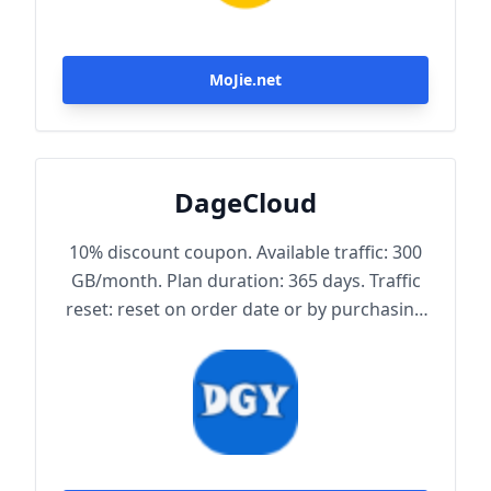
MoJie.net
DageCloud
10% discount coupon. Available traffic: 300
GB/month. Plan duration: 365 days. Traffic
reset: reset on order date or by purchasing
traffic package. Maximum achievable
bandwidth: 1000 Mbps. Node protocol:
Trojan.